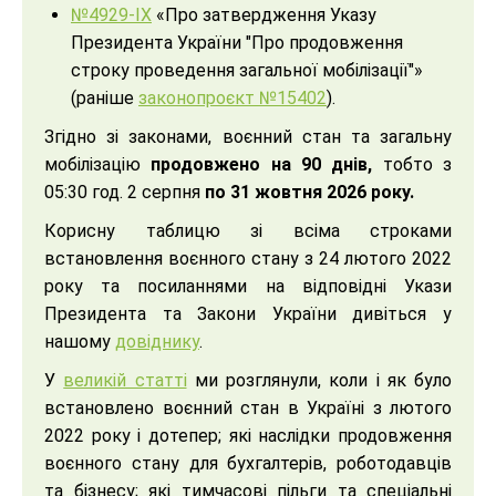
№4929-ІХ
«Про затвердження Указу
Президента України "Про продовження
строку проведення загальної мобілізації"»
(раніше
законопроєкт №15402
).
Згідно зі законами, воєнний стан та загальну
мобілізацію
продовжено на 90 днів,
тобто з
05:30 год. 2 серпня
по 31 жовтня 2026 року.
Корисну таблицю зі всіма строками
встановлення воєнного стану з 24 лютого 2022
року та посиланнями на відповідні Укази
Президента та Закони України дивіться у
нашому
довіднику
.
У
великій статті
ми розглянули, коли і як було
встановлено воєнний стан в Україні з лютого
2022 року і дотепер; які наслідки продовження
воєнного стану для бухгалтерів, роботодавців
та бізнесу; які тимчасові пільги та спеціальні