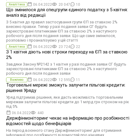
06.04.2022
20 047
10
Аналітика
Що змінилося для спецгрупи єдиного податку з 5 квітня:
аналіз від редакції
З 5 квітня до правил застосування групи ЄП за ставкою 2%
внесено правки. Тепер у разі подання заяви СГ будуть
зареєстровані платниками ЄП за ставкою 2% з наступного
робочого дня після подання заяви. Що ще саме змінилося,
розповімо і проаналізуємо у цій статті
06.04.2022
23 724
22
Аналітика
З 1 квітня діють нові строки переходу на ЄП за ставкою
2%
Завдяки Закону №2142 з 1 квітня у разі подання заяви СГ будуть
зареєстровані платниками ЄП за ставкою 2% з наступного
робочого дня після подання заяви
06.04.2022
12 595
11
Важливо
Торговельні мережі зможуть залучити пільгові кредити:
рішення Уряду
Уряд підтримав рішення, яке дасть можливість торговельним
мережам залучити пільгові кредити до 1 млрд грн строком на рік
під 5%
06.04.2022
440
Держфінмоніторинг чекає на інформацію про розбіжності
відомостей щодо бенефіціарів
На період воєнного стану Держфінмоніторинг для отримання
інформації про розбіжності відомостей про кінцевих