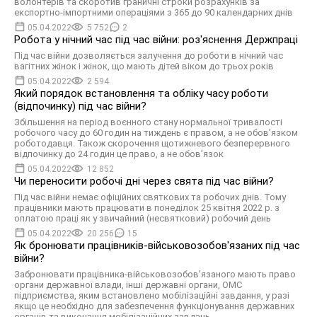
волонтерів та скоротив граничні строки розрахунків за
експортно-імпортними операціями з 365 до 90 календарних днів
05.04.2022
5 752
2
Робота у нічний час під час війни: роз'яснення Держпраці
Під час війни дозволяється залучення до роботи в нічний час
вагітних жінок і жінок, що мають дітей віком до трьох років
05.04.2022
2 594
Який порядок встановлення та обліку часу роботи
(відпочинку) під час війни?
Збільшення на період воєнного стану нормальної тривалості
робочого часу до 60 годин на тиждень є правом, а не обов’язком
роботодавця. Також скорочення щотижневого безперервного
відпочинку до 24 годин це право, а не обов’язок
05.04.2022
12 852
Чи переносити робочі дні через свята під час війни?
Під час війни немає офіційних святкових та робочих днів. Тому
працівники мають працювати в понеділок 25 квітня 2022 р. з
оплатою праці як у звичайний (несвятковий) робочий день
05.04.2022
20 256
15
Як бронювати працівників-військовозобов'язаних під час
війни?
Забронювати працівника-військовозобов’язаного мають право
органи державної влади, інші державні органи, ОМС
підприємства, яким встановлено мобілізаційні завдання, у разі
якщо це необхідно для забезпечення функціонування державних
органів та виконання мобілізаційних завдань