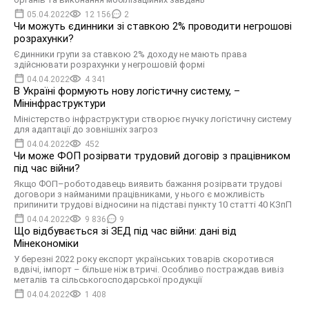
05.04.2022
12 156
2
Чи можуть єдинники зі ставкою 2% проводити негрошові
розрахунки?
Єдинники групи за ставкою 2% доходу не мають права
здійснювати розрахунки у негрошовій формі
04.04.2022
4 341
В Україні формують нову логістичну систему, –
Мінінфраструктури
Міністерство інфраструктури створює гнучку логістичну систему
для адаптації до зовнішніх загроз
04.04.2022
452
Чи може ФОП розірвати трудовий договір з працівником
під час війни?
Якщо ФОП–роботодавець виявить бажання розірвати трудові
договори з найманими працівниками, у нього є можливість
припинити трудові відносини на підставі пункту 10 статті 40 КЗпП
04.04.2022
9 836
9
Що відбувається зі ЗЕД під час війни: дані від
Мінекономіки
У березні 2022 року експорт українських товарів скоротився
вдвічі, імпорт – більше ніж втричі. Особливо постраждав вивіз
металів та сільськогосподарської продукції
04.04.2022
1 408