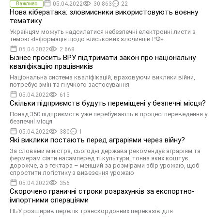
05.04.2022
30 863
22
Важливо
Нова кібератака: зловмисники використовують воєнну
тематику
Українцям можуть надсилатися небезпечні електронні листи з
темою «Інформація щодо військових злочинців РФ»
05.04.2022
2 668
Бізнес просить ВРУ підтримати закон про національну
кваліфікацію працівників
Національна система кваліфікацій, враховуючи виклики війни,
потребує змін та гнучкого застосування
05.04.2022
615
Скільки підприємств будуть переміщені у безпечні місця?
Понад 350 підприємств уже перебувають в процесі переведення у
безпечні місця
05.04.2022
380
1
Які виклики постають перед аграріями через війну?
За словами міністра, сьогодні держава рекомендує аграріям та
фермерам сіяти насамперед ті культури, тонна яких коштує
дорожче, а з гектара – менший за розмірами збір урожаю, щоб
спростити логістику з вивезення урожаю
05.04.2022
356
Скорочено граничні строки розрахунків за експортно-
імпортними операціями
НБУ розширив перелік транскордонних переказів для