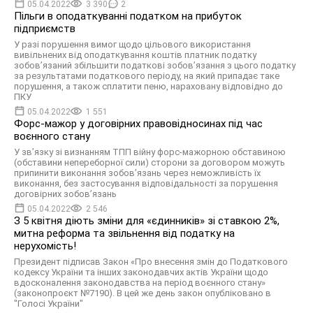
05.04.2022
3 390
2
Пільги в оподаткуванні податком на прибуток
підприємств
У разі порушення вимог щодо цільового використання
вивільнених від оподаткування коштів платник податку
зобов’язаний збільшити податкові зобов’язання з цього податку
за результатами податкового періоду, на який припадає таке
порушення, а також сплатити пеню, нараховану відповідно до
ПКУ
05.04.2022
1 551
Форс-мажор у договірних правовідносинах під час
воєнного стану
У зв’язку зі визнанням ТПП війну форс-мажорною обставиною
(обставини непереборної сили) сторони за договором можуть
припинити виконання зобов’язань через неможливість їх
виконання, без застосування відповідальності за порушення
договірних зобов’язань
05.04.2022
2 546
З 5 квітня діють зміни для «єдинників» зі ставкою 2%,
митна реформа та звільнення від податку на
нерухомість!
Президент підписав Закон «Про внесення змін до Податкового
кодексу України та інших законодавчих актів України щодо
вдосконалення законодавства на період воєнного стану»
(законопроєкт №7190). В цей же день закон опубліковано в
"Голосі України"