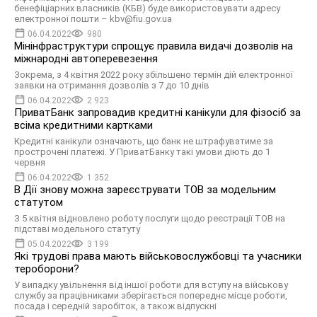
бенефіціарних власників (КБВ) буде використовувати адресу
електронної пошти – kbv@fiu.gov.ua
06.04.2022
980
Мінінфраструктури спрощує правила видачі дозволів на
міжнародні автоперевезення
Зокрема, з 4 квітня 2022 року збільшено термін дій електронної
заявки на отримання дозволів з 7 до 10 днів
06.04.2022
2 923
ПриватБанк запровадив кредитні канікули для фізосіб за
всіма кредитними картками
Кредитні канікули означають, що банк не штрафуватиме за
прострочені платежі. У ПриватБанку такі умови діють до 1
червня
06.04.2022
1 352
В Дії знову можна зареєструвати ТОВ за модельним
статутом
З 5 квітня відновлено роботу послуги щодо реєстрації ТОВ на
підставі модельного статуту
05.04.2022
3 199
Які трудові права мають військовослужбовці та учасники
тероборони?
У випадку увільнення від іншої роботи для вступу на військову
службу за працівниками зберігається попереднє місце роботи,
посада і середній заробіток, а також відпускні