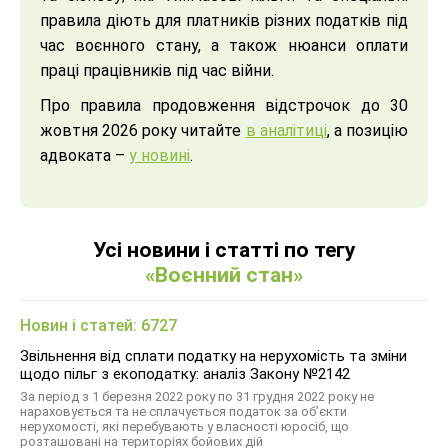
правила діють для платників різних податків під
час воєнного стану, а також нюанси оплати
праці працівників під час війни.
Про правила продовження відстрочок до 30
жовтня 2026 року читайте
в аналітиці
, а позицію
адвоката –
у новині
.
Усі новини і статті по тегу
«Воєнний стан»
Новин і статей: 6727
Звільнення від сплати податку на нерухомість та зміни
щодо пільг з екоподатку: аналіз Закону №2142
За період з 1 березня 2022 року по 31 грудня 2022 року не
нараховується та не сплачується податок за об’єкти
нерухомості, які перебувають у власності юросіб, що
розташовані на територіях бойових дій