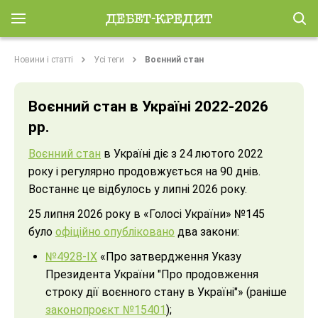
Новини і статті
Усі теги
Воєнний стан
Воєнний стан в Україні 2022-2026
рр.
Воєнний стан
в Україні діє з 24 лютого 2022
року і регулярно продовжується на 90 днів.
Востаннє це відбулось у липні 2026 року.
25 липня 2026 року в «Голосі України» №145
було
офіційно опубліковано
два закони:
№4928-ІХ
«Про затвердження Указу
Президента України "Про продовження
строку дії воєнного стану в Україні"» (раніше
законопроєкт №15401
);