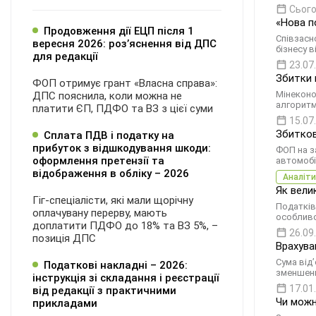
Сього
«Нова п
Продовження дії ЕЦП після 1
Співзасн
вересня 2026: розʼяснення від ДПС
бізнесу 
для редакції
23.07
Збитки 
ФОП отримує грант «Власна справа»:
Мінеконо
ДПС пояснила, коли можна не
алгоритм
платити ЄП, ПДФО та ВЗ з цієї суми
15.07
Збитков
Сплата ПДВ і податку на
прибуток з відшкодування шкоди:
ФОП на з
оформлення претензії та
автомобі
відображення в обліку – 2026
Аналіти
Як вели
Гіг-спеціалісти, які мали щорічну
Податків
оплачувану перерву, мають
особлив
доплатити ПДФО до 18% та ВЗ 5%, –
26.09
позиція ДПС
Врахува
Cума від
Податкові накладні – 2026:
зменшенн
інструкція зі складання і реєстрації
17.01
від редакції з практичними
Чи можн
прикладами