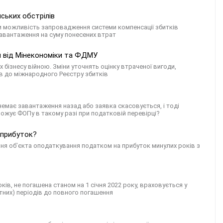
ських обстрілів
и можливість запровадження системи компенсації збитків
навантаження на суму понесених втрат
ня від Мінекономіки та ФДМУ
ізнесу війною. Зміни уточнять оцінку втраченої вигоди,
в до міжнародного Реєстру збитків
немає завантаження назад або заявка скасовується, і тоді
ожує ФОПу в такому разі при податковій перевірці?
 прибуток?
ння об’єкта оподаткування податком на прибуток минулих років з
ів, не погашена станом на 1 січня 2022 року, враховується у
тних) періодів до повного погашення