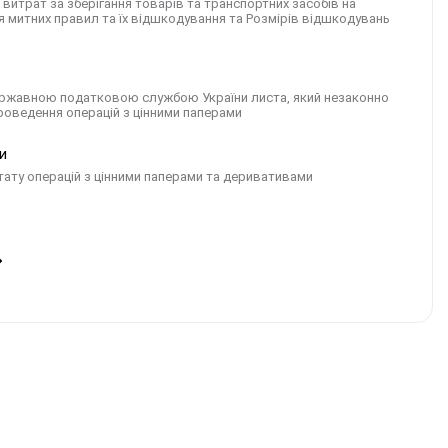
витрат за зберігання товарів та транспортних засобів на
я митних правил та їх відшкодування та Розмірів відшкодувань
Державною податковою службою України листа, який незаконно
роведення операцій з цінними паперами
и
тату операцій з цінними паперами та деривативами