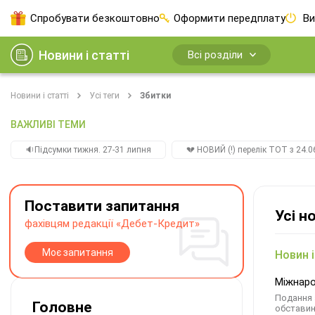
Спробувати безкоштовно
Оформити передплату
Ви
Новини і статті
Всі розділи
Новини і статті
Усі теги
Збитки
ВАЖЛИВІ ТЕМИ
🔉Підсумки тижня. 27-31 липня
💔 НОВИЙ (!) перелік ТОТ з 24.06
Поставити запитання
Усі н
фахівцям редакції «Дебет-Кредит»
Моє запитання
Новин і
Міжнаро
Подання 
Головне
обставини