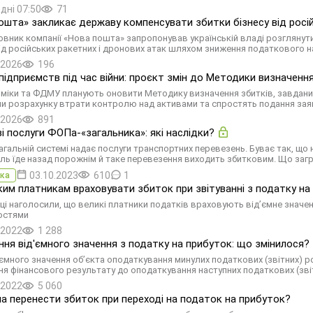
дні 07:50
71
ошта» закликає державу компенсувати збитки бізнесу від росій
овник компанії «Нова пошта» запропонував українській владі розглянут
від російських ракетних і дронових атак шляхом зниження податкового 
.2026
196
підприємств під час війни: проєкт змін до Методики визначен
міки та ФДМУ планують оновити Методику визначення збитків, завданих б
и розрахунку втрати контролю над активами та спростять подання зая
.2026
891
і послуги ФОПа-«загальника»: які наслідки?
агальній системі надає послуги транспортних перевезень. Буває так, що 
ль їде назад порожнім й таке перевезення виходить збитковим. Що загр
03.10.2023
610
1
ка
ким платникам враховувати збиток при звітуванні з податку на
ці наголосили, що великі платники податків враховують від’ємне значе
остями
.2022
1 288
ння від'ємного значення з податку на прибуток: що змінилося?
’ємного значення об’єкта оподаткування минулих податкових (звітних) рок
я фінансового результату до оподаткування наступних податкових (зві
.2022
5 060
а перенести збиток при переході на податок на прибуток?