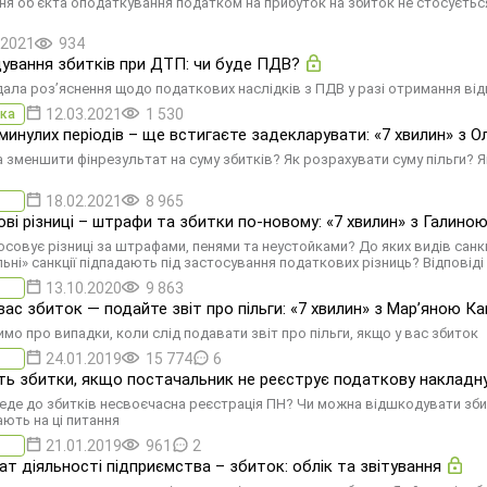
я об'єкта оподаткування податком на прибуток на збиток не стосується 
.2021
934
ування збитків при ДТП: чи буде ПДВ?
ала роз’яснення щодо податкових наслідків з ПДВ у разі отримання ві
12.03.2021
1 530
ка
минулих періодів – ще встигаєте задекларувати: «7 хвилин» з 
 зменшити фінрезультат на суму збитків? Як розрахувати суму пільги? Як
18.02.2021
8 965
ві різниці – штрафи та збитки по-новому: «7 хвилин» з Галин
осовує різниці за штрафами, пенями та неустойками? До яких видів санк
льні» санкції підпадають під застосування податкових різниць? Відповіді 
13.10.2020
9 863
вас збиток — подайте звіт про пільги: «7 хвилин» з Мар’яною К
мо про випадки, коли слід подавати звіт про пільги, якщо у вас збиток
24.01.2019
15 774
6
ть збитки, якщо постачальник не реєструє податкову накладн
еде до збитків несвоєчасна реєстрація ПН? Чи можна відшкодувати збит
ають на ці питання
21.01.2019
961
2
ат діяльності підприємства – збиток: облік та звітування