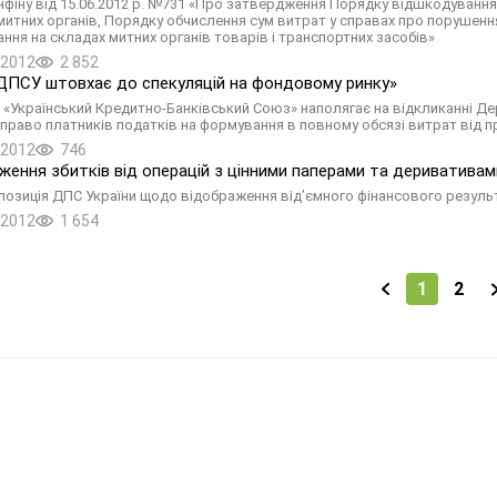
нфіну від 15.06.2012 р. №731 «Про затвердження Порядку відшкодування 
митних органів, Порядку обчислення сум витрат у справах про порушенн
ання на складах митних органів товарів і транспортних засобів»
.2012
2 852
ДПСУ штовхає до спекуляцій на фондовому ринку»
я «Український Кредитно-Банківський Союз» наполягає на відкликанні 
право платників податків на формування в повному обсязі витрат від п
.2012
746
ження збитків від операцій з цінними паперами та деривативам
 позиція ДПС України щодо відображення від’ємного фінансового резуль
.2012
1 654
1
2