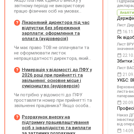
Якщо платник єдиного внеску у
Підприєм
звітному періоді не використовує
декларац
працю фізичних осіб на умовах
Аналіти
трудового договору (контракту) або
Держфін
на інших умовах, передбачених
Лікарняний директора під час
Лист Держ
законодавством, Додаток Д1/
відпустки без збереження
16.11
Додаток ФІЗ-Д1 за відповідний
зарплати: оформлення та
Як відо
період не подається
оплата (аудіоверсія)
Лист ВРУ
Чи має право ТОВ не оплачувати та
значення
не оформлювати листок
22.10
непрацездатності директора, який
Збитки 
перебуває у відпустці без
Лист ВАСУ
збереження заробітної плати під час
Нумерація у відомості до ПФУ у
призупинення діяльності
21.09
2026 році при прийнятті та
підприємства?
УКБС: В
звільненні: основне місце і
сумісництво (аудіоверсія)
Верховна
листа-вк
Чи потрібно у відомості до ПФУ
паперам
проставляти номер при прийнятті та
20.09
звільненні працівника? Якщо особа
Професі
одночасно працювала за основним
Наказ ДП
місцем роботи та за сумісництвом,
Розрахунок внеску на
інвестиці
чи рахується це як два роботодавці?
підтримку працевлаштування
від опер
осіб з інвалідністю та виплати
14.09
за затримку розрахунку