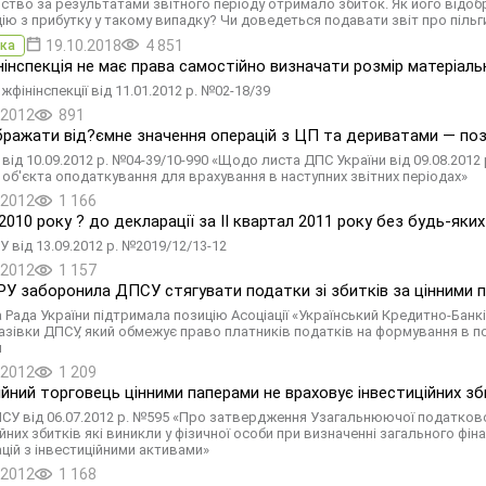
ство за результатами звітного періоду отримало збиток. Як його відобр
ію з прибутку у такому випадку? Чи доведеться подавати звіт про пільг
19.10.2018
4 851
ка
інспекція не має права самостійно визначати розмір матеріаль
фінінспекції від 11.01.2012 р. №02-18/39
.2012
891
бражати від?ємне значення операцій з ЦП та дериватами — по
 від 10.09.2012 р. №04-39/10-990 «Щодо листа ДПС України від 09.08.201
 об'єкта оподаткування для врахування в наступних звітних періодах»
.2012
1 166
2010 року ? до декларації за ІІ квартал 2011 року без будь-яки
 від 13.09.2012 р. №2019/12/13-12
.2012
1 157
РУ заборонила ДПСУ стягувати податки зі збитків за цінними 
 Рада України підтримала позицію Асоціації «Український Кредитно-Банк
азівки ДПСУ, який обмежує право платників податків на формування в по
и
.2012
1 209
йний торговець цінними паперами не враховує інвестиційних зб
СУ від 06.07.2012 р. №595 «Про затвердження Узагальнюючої податков
йних збитків які виникли у фізичної особи при визначенні загального фі
ацій з інвестиційними активами»
.2012
1 168