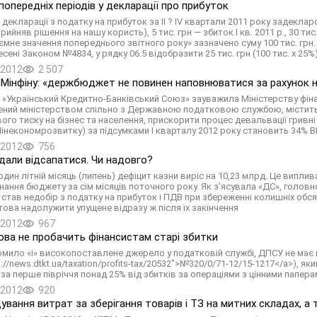
попередніх періодів у декларації про прибуток
 декларації з податку на прибуток за ІІ ? ІV квартали 2011 року задеклар
прийняв рішення на нашу користь), 5 тис. грн — збиток І кв. 2011 р., 30 тис. г
’ємне значення попереднього звітного року» зазначено суму 100 тис. грн.
есені Законом №4834, у рядку 06.5 відобразити 25 тис. грн (100 тис. х 25%
.2012
2 507
Мінфіну: «держбюджет не повинен наповнюватися за рахунок 
я «Український Кредитно-Банківський Союз» зауважила Міністерству фін
ний міністерством спільно з Державною податковою службою, містить
ого тиску на бізнес та населення, прискорити процес девальвації гривні 
інекономрозвитку) за підсумками І кварталу 2012 року становить 34% 
.2012
756
 дали відсапатися. Чи надовго?
один літній місяць (липень) дефіцит казни виріс на 10,23 млрд. Це випл
нання бюджету за сім місяців поточного року. Як з’ясувала «ДС», голо
став недобір з податку на прибуток і ПДВ при збереженні колишніх обся
това надолужити упущене відразу ж після їх закінчення
.2012
967
ва не пробачить фінансистам старі збитки
омило «i» високопоставлене джерело у податковій службі, ДПСУ не має н
p://news.dtkt.ua/taxation/profits-tax/20532">№320/0/71-12/15-1217</a>), 
 за перше півріччя понад 25% від збитків за операціями з цінними папера
.2012
920
ування витрат за зберігання товарів і ТЗ на митних складах, а