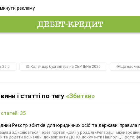
мкнути рекламу
.26 р.
📅 Календар бухгалтера на СЕРПЕНЬ 2026
☀️Що нас чек
овини і статті по тегу
«Збитки»
 статей: 35
дний Реєстр збитків для юридичних осіб та держави: правила п
заяви здійснюється через портал «Дія» у розділі «Репарації: міжнарод
 та додати всі наявні докази: акти ДСНС, документи Нацполіції, фото, фі