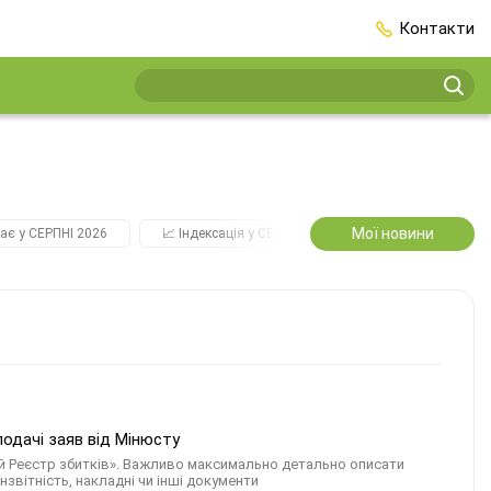
Контакти
Мої новини
ає у СЕРПНІ 2026
📈 Індексація у СЕРПНІ
2️⃣0️⃣2️⃣7️⃣ Усі ключо
одачі заяв від Мінюсту
ний Реєстр збитків». Важливо максимально детально описати
нзвітність, накладні чи інші документи