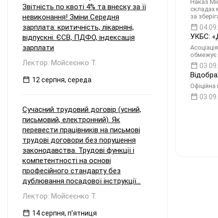
Наказ Мі
Звітність по квоті 4% та внеску за її
складах 
невиконання! Зміни Середня
за зберіг
зарплата: критичність, лікарняні,
04.09
УКБС: «
відпускні. ЄСВ, ПДФО, індексація
зарплати
Асоціаці
обмежує 
Лектор: Мойсеєнко Т.
03.09
Відобра
12 серпня, середа
Офіційна
03.09
Сучасний трудовий договір (усний,
письмовий, електронний). Як
перевести працівників на письмові
трудові договори без порушення
законодавства. Трудові функції і
компетентності на основі
професійного стандарту без
дублювання посадової інструкції...
Лектор: Мойсеєнко Т.
14 серпня, пʼятниця