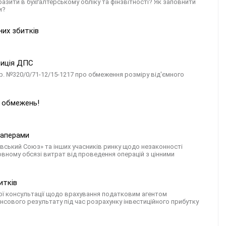
азити в бухгалтерському обліку та фінзвітності? Як заповнити
и?
них збитків
зиція ДПС
2 р. №320/0/71-12/15-1217 про обмеження розміру від'ємного
х обмежень!
паперами
івський Союз» та інших учасників ринку щодо незаконності
вному обсязі витрат від проведення операцій з цінними
итків
ої консультації щодо врахування податковим агентом
нансового результату під час розрахунку інвестиційного прибутку