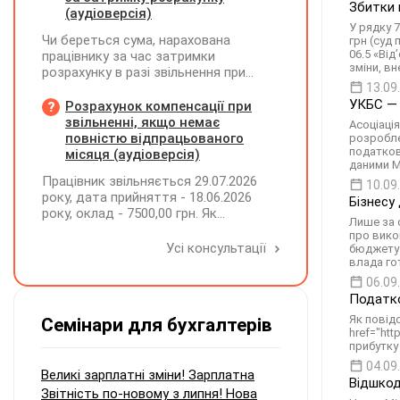
Збитки 
(аудіоверсія)
У рядку 7
Чи береться сума, нарахована
грн (суд 
06.5 «Від
працівнику за час затримки
зміни, вн
розрахунку в разі звільнення при
обчсиленні середньомісячної
13.09
заробітної плати (винагороди), для
УКБС — 
Розрахунок компенсації при
розрахунку внеску на підтримку
звільненні, якщо немає
Асоціаці
працевлаштування осіб з
повністю відпрацьованого
розробле
інвалідністю?
податков
місяця (аудіоверсія)
даними М
Працівник звільняється 29.07.2026
10.09
року, дата прийняття - 18.06.2026
Бізнесу
року, оклад - 7500,00 грн. Як
Лише за 
розрахувати компенсацію трьох
про вико
невикористаних днів відпустки при
Усі консультації
бюджету 
звільненні?
влада го
06.09
Податко
Як повід
Семінари для бухгалтерів
href="htt
прибутку
04.09
Великі зарплатні зміни! Зарплатна
Відшкод
Звітність по-новому з липня! Нова