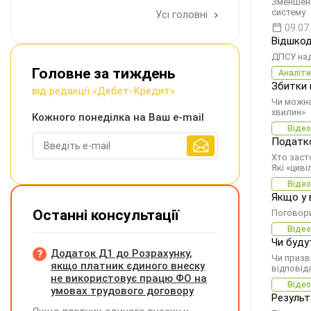
Зменшенн
систему
Усі головні
09.07
Відшкод
ДПСУ над
Головне за тиждень
Аналіти
Збитки 
від редакції «Дебет-Кредит»
Чи можна
хвилин»
Кожного понеділка на Ваш e-mail
Відео
Податко
Хто заст
Які «циві
Відео
Якщо у 
Останні консультації
Поговори
Відео
Чи буду
Додаток Д1 до Розрахунку,
Чи призв
якщо платник єдиного внеску
відповід
не використовує працю ФО на
Відео
умовах трудового договору
Результ