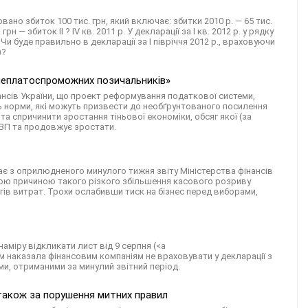
овано збиток 100 тис. грн, який включає: збитки 2010 р. — 65 тис.
рн — збиток ІІ ? ІV кв. 2011 р. У декларації за І кв. 2012 р. у рядку
 Чи буде правильно в декларації за І півріччя 2012 р., враховуючи
)?
неплатоспроможних позичальників»
ансів України, що проект реформування податкової системи,
 норми, які можуть призвести до необґрунтованого посилення
та спричинити зростання тіньової економіки, обсяг якої (за
ВВП та продовжує зростати.
иває з оприлюдненого минулого тижня звіту Міністерства фінансів
вною причиною такого різкого збільшення касового розриву
гів витрат. Трохи ослабивши тиск на бізнес перед виборами,
аміру відкликати лист від 9 серпня (<a
яким наказала фінансовим компаніям не враховувати у декларації з
ми, отриманими за минулий звітний період.
 також за порушення митних правил