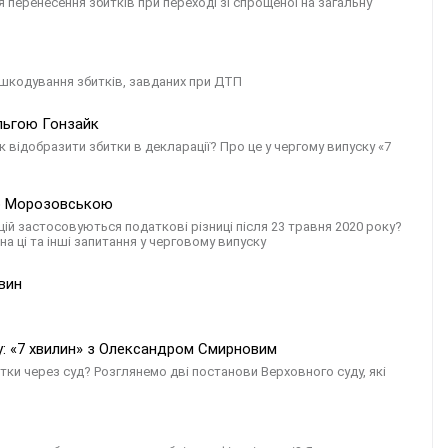
перенесення збитків при переході зі спрощеної на загальну
дшкодування збитків, завданих при ДТП
Ольгою Гонзайк
 відобразити збитки в декларації? Про це у чергому випуску «7
ою Морозовською
цій застосовуються податкові різниці після 23 травня 2020 року?
на ці та інші запитання у черговому випуску
авин
у: «7 хвилин» з Олександром Смирновим
ки через суд? Розглянемо дві постанови Верховного суду, які