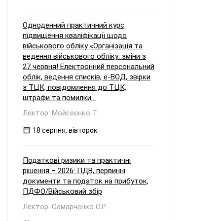
Одноденний практичний курс
підвищення кваліфікації щодо
військового обліку «Організація та
ведення військового обліку: зміни з
27 червня! Електронний персональний
облік, ведення списків, е-ВОД, звірки
з ТЦК, повідомлення до ТЦК,
штрафи та помилки...
Лектор: Мойсеєнко Т.
18 серпня, вівторок
Податкові ризики та практичні
рішення – 2026: ПДВ, первинні
документи та податок на прибуток,
ПДФО/Військовий збір
Лектор: Самарченко О.Р.