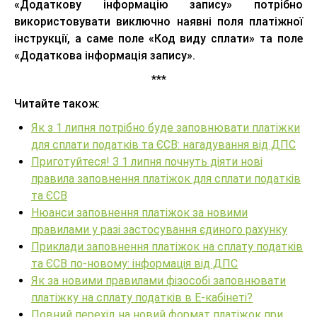
«Додаткову інформацію запису» потрібно
використовувати виключно наявні поля платіжної
інструкції, а саме поле «Код виду сплати» та поле
«Додаткова інформація запису».
***
Читайте також
:
Як з 1 липня потрібно буде заповнювати платіжки
для сплати податків та ЄСВ: нагадування від ДПС
Приготуйтеся! З 1 липня почнуть діяти нові
правила заповнення платіжок для сплати податків
та ЄСВ
Нюанси заповнення платіжок за новими
правилами у разі застосування єдиного рахунку
Приклади заповнення платіжок на сплату податків
та ЄСВ по-новому: інформація від ДПС
Як за новими правилами фізособі заповнювати
платіжку на сплату податків в Е-кабінеті?
Повний перехід на новий формат платіжок при