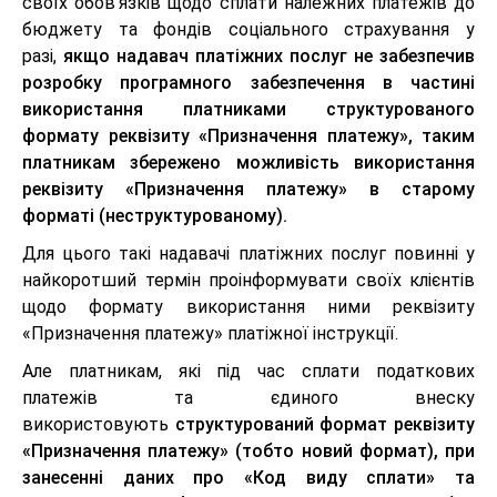
своїх обов’язків щодо сплати належних платежів до
бюджету та фондів соціального страхування у
разі,
якщо надавач платіжних послуг не забезпечив
розробку програмного забезпечення в частині
використання платниками структурованого
формату реквізиту «Призначення платежу», таким
платникам збережено можливість використання
реквізиту «Призначення платежу» в старому
форматі (неструктурованому).
Для цього такі надавачі платіжних послуг повинні у
найкоротший термін проінформувати своїх клієнтів
щодо формату використання ними реквізиту
«Призначення платежу» платіжної інструкції.
Але платникам, які під час сплати податкових
платежів та єдиного внеску
використовують
структурований формат реквізиту
«Призначення платежу» (тобто новий формат), при
занесенні даних про «Код виду сплати» та