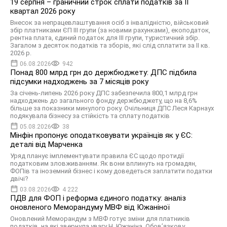
19 серпня – граничний строк сплати податків за ІI
квартал 2026 року
Внесок за непрацевлаштування осіб з інвалідністю, військовий
збір платниками ЄП ІІІ групи (за новими рахунками), екоподаток,
рентна плата, єдиний податок для III групи, туристичний збір.
Загалом з десяток податків та зборів, які слід сплатити за ІI кв.
2026 р.
06.08.2026
942
Понад 800 млрд грн до держбюджету: ДПС підбила
підсумки надходжень за 7 місяців року
За січень-липень 2026 року ДПС забезпечила 800,1 млрд грн
надходжень до загального фонду держбюджету, що на 8,6%
більше за показники минулого року. Очільниця ДПС Леся Карнаух
подякувала бізнесу за стійкість та сплату податків
05.08.2026
38
Мінфін пропонує оподатковувати українців як у ЄС:
деталі від Марченка
Уряд планує імплементувати правила ЄС щодо протидії
податковим зловживанням. Як вони вплинуть на громадян,
ФОПів та іноземний бізнес і кому доведеться заплатити податки
двічі?
03.08.2026
4 222
ПДВ для ФОП і реформа єдиного податку: аналіз
оновленого Меморандуму МВФ від Южаніної
Оновлений Меморандум з МВФ готує зміни для платників
податків, на які звернула увагу Н. Южаніна. Обов’язкову