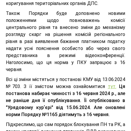
коригування територіальних органів ДПС.
Також Порядки буде доповнено новими
положеннями щодо повноважень комісії
центрального рівня та внесено зміни до механізму
розгляду скарг на рішення комісій регіонального
рівня в разі виявлення бажання платником податку
надати усні пояснення особисто або через свого
представника в режимі відеоконференції.
Наголосимо, що ця норма у ПКУ запрацює з 16
червня.
Всі ці зміни містяться у постанові КМУ від 13.06.2024
№703. З її змістом можна ознайомитися
тут.
Ця
постанова набирає чинності з 16 червня 2024 р., але
не раніше дня її опублікування. Її опубліковано в
"Урядовому курʼєрі" від 15.06.2024. Але оновлені
норми Порядку №1165 діятимуть з 16 червня.
Підкреслимо, що сам порядок блокування ПН та РК, а