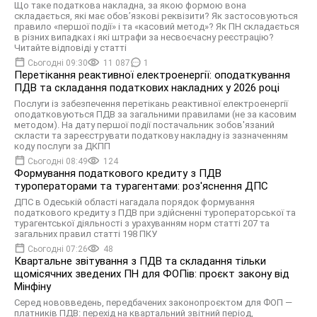
Що таке податкова накладна, за якою формою вона
складається, які має обов’язкові реквізити? Як застосовуються
правило «першої події» і та «касовий метод»? Як ПН складається
в різних випадках і які штрафи за несвоєчасну реєстрацію?
Читайте відповіді у статті
Сьогодні 09:30
11 087
1
Перетікання реактивної електроенергії: оподаткування
ПДВ та складання податкових накладних у 2026 році
Послуги із забезпечення перетікань реактивної електроенергії
оподатковуються ПДВ за загальними правилами (не за касовим
методом). На дату першої події постачальник зобов'язаний
скласти та зареєструвати податкову накладну із зазначенням
коду послуги за ДКПП
Сьогодні 08:49
124
Формування податкового кредиту з ПДВ
туроператорами та турагентами: роз'яснення ДПС
ДПС в Одеській області нагадала порядок формування
податкового кредиту з ПДВ при здійсненні туроператорської та
турагентської діяльності з урахуванням норм статті 207 та
загальних правил статті 198 ПКУ
Сьогодні 07:26
48
Квартальне звітування з ПДВ та складання тільки
щомісячних зведених ПН для ФОПів: проєкт закону від
Мінфіну
Серед нововведень, передбачених законопроєктом для ФОП —
платників ПДВ: перехід на квартальний звітний період,