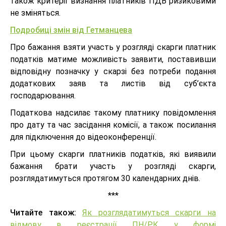
також критерії визнання платників ПДВ ризиковими
не зміняться.
Подробиці змін від Гетманцева
Про бажання взяти участь у розгляді скарги платник
податків матиме можливість заявити, поставивши
відповідну позначку у скарзі без потреби подання
додаткових заяв та листів від суб’єкта
господарювання.
Податкова надсилає такому платнику повідомлення
про дату та час засідання комісії, а також посилання
для підключення до відеоконференції.
При цьому скарги платників податків, які виявили
бажання брати участь у розгляді скарги,
розглядатимуться протягом 30 календарних днів.
***
Читайте також:
Як розглядатимуться скарги на
відмову в реєстрації ПН/РК у формі