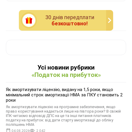
30 днiв передплати
безкоштовно!
Усі новини рубрики
«Податок на прибуток»
Як амортизувати ліцензію, видану на 1,5 роки, якщо
мінімальний строк амортизації НМА за ПКУ становить 2
роки
Як амортизувати ліцензію на програмне забезпечення, якщо
право користування надається лише на півтора роки? В свіжій
ІПК читаємо відповіді ДПС на це та інші питання платників
податку на прибуток: від дати старту амортизації до обліку
поліпшень НМА
04.08.2026
2 042