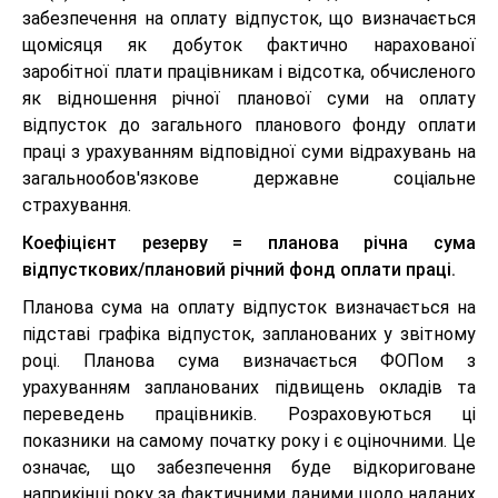
забезпечення на оплату відпусток, що визначається
щомісяця як добуток фактично нарахованої
заробітної плати працівникам і відсотка, обчисленого
як відношення річної планової суми на оплату
відпусток до загального планового фонду оплати
праці з урахуванням відповідної суми відрахувань на
загальнообов'язкове державне соціальне
страхування.
Коефіцієнт резерву = планова річна сума
відпусткових/плановий річний фонд оплати праці.
Планова сума на оплату відпусток визначається на
підставі графіка відпусток, запланованих у звітному
році. Планова сума визначається ФОПом з
урахуванням запланованих підвищень окладів та
переведень працівників. Розраховуються ці
показники на самому початку року і є оціночними. Це
означає, що забезпечення буде відкориговане
наприкінці року за фактичними даними щодо наданих