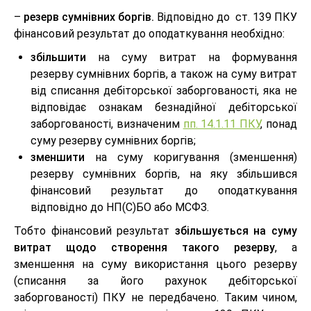
–
резерв сумнівних боргів.
Відповідно до ст. 139 ПКУ
фінансовий результат до оподаткування необхідно:
збільшити
на суму витрат на формування
резерву сумнівних боргів, а також на суму витрат
від списання дебіторської заборгованості, яка не
відповідає ознакам безнадійної дебіторської
заборгованості, визначеним
пп. 14.1.11 ПКУ
, понад
суму резерву сумнівних боргів;
зменшити
на суму коригування (зменшення)
резерву сумнівних боргів, на яку збільшився
фінансовий результат до оподаткування
відповідно до НП(С)БО або МСФЗ.
Тобто фінансовий результат
збільшується на суму
витрат щодо створення такого резерву
, а
зменшення на суму використання цього резерву
(списання за його рахунок дебіторської
заборгованості) ПКУ не передбачено. Таким чином,