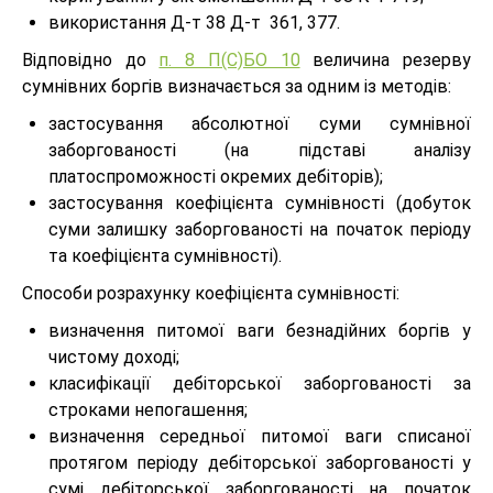
використання Д-т 38 Д-т 361, 377.
Відповідно до
п. 8 П(С)БО 10
величина резерву
сумнівних боргів визначається за одним із методів:
застосування абсолютної суми сумнівної
заборгованості (на підставі аналізу
платоспроможності окремих дебіторів);
застосування коефіцієнта сумнівності (добуток
суми залишку заборгованості на початок періоду
та коефіцієнта сумнівності).
Способи розрахунку коефіцієнта сумнівності:
визначення питомої ваги безнадійних боргів у
чистому доході;
класифікації дебіторської заборгованості за
строками непогашення;
визначення середньої питомої ваги списаної
протягом періоду дебіторської заборгованості у
сумі дебіторської заборгованості на початок