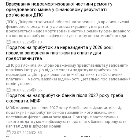
Врахування недоамортизованої частини ремонту
орендованого майна у фінансовому результаті:
роз'яснення ДПС
ДПС у Дніпропетровській області наголосила, що при визначенні
фінансового результату до оподаткування у витратах
враховується недоамортизована частина ремонту орендованого
основного засобу по закінченню договору оперативної оренди
30.07.2026
131
Податок на прибуток за нерезидента у 2026 році:
правила заповнення платіжки на сплату для
представництва
ДПС роз'яснила, як уповноваженому представництву заповнити
платіжну інструкцію під час сплати податку на прибуток за
нерезидента. Дві групи реквізитів – «Платник» та «Фактичний
платник» – мають важливі відмінності. Детально про заповнення
полів у новині
30.07.2026
55
Податок на надприбутки банків після 2027 року треба
скасувати: МВФ
МВФ вважає, що після 2027 року Україна має відмовитися від
податку на надприбутки банків і замінити його якіснішими
постійними фіскальними заходами. Повторне застосування
такого податку може обмежувати здатність банків нарощувати
капітал для відбудови країни
23.07.2026
85