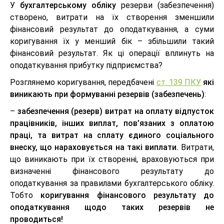
У
бухгалтерському обліку
резерви (забезпечення)
створено, витрати на їх створення зменшили
фінансовий результат до оподаткування, а суми
коригування їх у менший бік – збільшили такий
фінансовий результат. Як ці операції вплинуть на
оподаткування прибутку підприємства?
Розглянемо коригування, передбачені
ст. 139 ПКУ
які
виникають при формуванні резервів (забезпечень)
:
–
забезпечення (резерв) витрат на оплату відпусток
працівників, інших виплат, пов’язаних з оплатою
праці, та витрат на сплату єдиного соціального
внеску, що нараховується на такі виплати.
Витрати,
що виникають при їх створенні, враховуються при
визначенні фінансового результату до
оподаткування за правилами бухгалтерського обліку.
Тобто
коригування фінансового результату до
оподаткування щодо таких резервів не
проводиться!