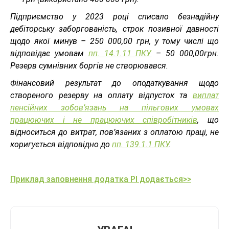
Підприємство у 2023 році списало безнадійну
дебіторську заборгованість, строк позивної давності
щодо якої минув – 250 000,00 грн, у тому числі що
відповідає умовам
пп. 14.1.11 ПКУ
– 50 000,00грн.
Резерв сумнівних боргів не створювався.
Фінансовий результат до оподаткування щодо
створеного резерву на оплату відпусток та
виплат
пенсійних зобов’язань на пільгових умовах
працюючих і не працюючих співробітників
, що
відноситься до витрат, пов’язаних з оплатою праці, не
коригується відповідно до
пп. 139.1.1 ПКУ
.
Приклад заповнення додатка РІ додається>>