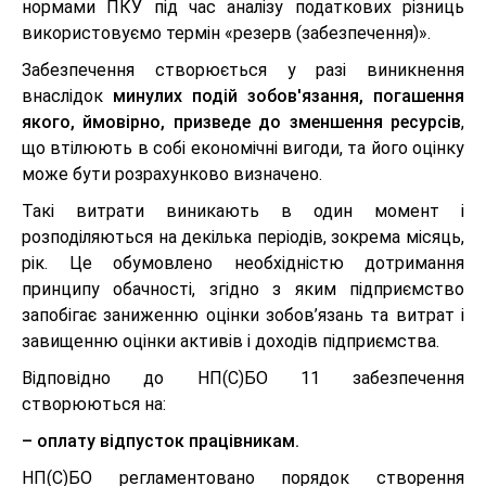
нормами ПКУ під час аналізу податкових різниць
використовуємо термін «резерв (забезпечення)».
Забезпечення створюється у разі виникнення
внаслідок
минулих подій зобов'язання, погашення
якого, ймовірно, призведе до зменшення ресурсів
,
що втілюють в собі економічні вигоди, та його оцінку
може бути розрахунково визначено.
Такі витрати виникають в один момент і
розподіляються на декілька періодів, зокрема місяць,
рік. Це обумовлено необхідністю дотримання
принципу обачності, згідно з яким підприємство
запобігає заниженню оцінки зобов’язань та витрат і
завищенню оцінки активів і доходів підприємства.
Відповідно до НП(С)БО 11 забезпечення
створюються на:
– оплату відпусток працівникам.
НП(С)БО регламентовано порядок створення