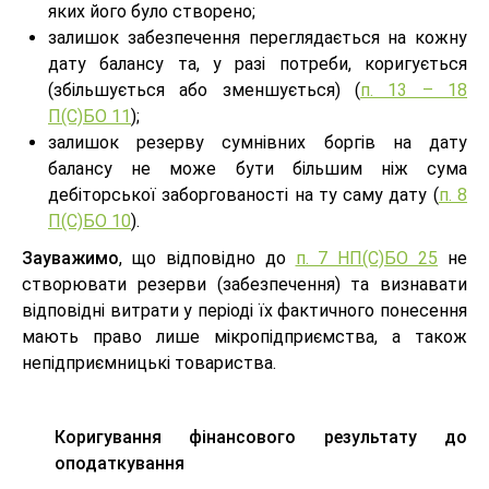
яких його було створено;
залишок забезпечення переглядається на кожну
дату балансу та, у разі потреби, коригується
(збільшується або зменшується) (
п. 13 – 18
П(С)БО 11
);
залишок резерву сумнівних боргів на дату
балансу не може бути більшим ніж сума
дебіторської заборгованості на ту саму дату (
п. 8
П(С)БО 10
).
Зауважимо
, що відповідно до
п. 7 НП(С)БО 25
не
створювати резерви (забезпечення) та визнавати
відповідні витрати у періоді їх фактичного понесення
мають право лише мікропідприємства, а також
непідприємницькі товариства.
Коригування фінансового результату до
оподаткування