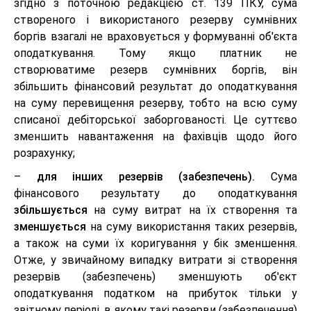
згідно з поточною редакцією ст. 139 ПКУ, сума
створеного і використаного резерву сумнівних
боргів взагалі не враховується у формуванні об'єкта
оподаткування. Тому якщо платник не
створюватиме резерв сумнівних боргів, він
збільшить фінансовий результат до оподаткування
на суму перевищення резерву, тобто на всю суму
списаної дебіторської заборгованості. Це суттєво
зменшить навантаження на фахівців щодо його
розрахунку;
–
для інших резервів (забезпечень).
Сума
фінансового результату до оподаткування
збільшується
на суму витрат на їх створення та
зменшується
на суму використання таких резервів,
а також на суми їх коригування у бік зменшення.
Отже, у звичайному випадку витрати зі створення
резервів (забезпечень) зменшують об'єкт
оподаткування податком на прибуток тільки у
звітному періоді, в якому такі резерви (забезпечення)