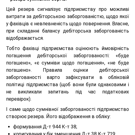
Цей резерв сигналізує підприємству про можливі
витрати за дебіторською заборгованістю, щодо якої
у фахівців є невпевненість щодо повернення. Власне,
при складанні балансу дебіторська заборгованість
відображається.
Тобто фахівці підприємства оцінюють ймовірність
погашення дебіторської заборгованості: «буде
погашено», «є сумніви щодо погашення», «не буде
погашено». Правила оцінки дебіторської
заборгованості варто зафіксувати в обліковій
політиці підприємства (щоб вони були однаковими і
не викликали запитань під час податкових
перевірок).
І саме щодо сумнівної заборгованості підприємство
створює резерв. Його відображення в обліку:
формування Д-т 944 К-т 38;
коригування у бік зменшення Д-т 38 К-т 719;