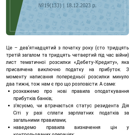
Це – девʼятнадцятий з початку року (сто тридцять
третій загалом та тридцять четвертий під час війни)
лист тематичної розсилки «Дебету-Кредиту», яка
присвячена виключно податку на прибуток. З
моменту написання попередньої розсилки минуло
два тижні, тож нам є про що розповісти. А саме:
розкажемо про нові правила оподаткування
прибутків банків;
з’ясуємо, чи втрачається статус резидента Дія
Сіті у разі сплати зарплатних податків за
загальними правилами;
наведемо правила визначення цін у
контрольованих операціях;