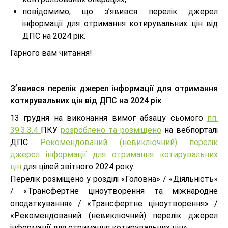
повідомимо, що зʼявився перелік джерел
інформації для отримання котирувальних цін від
ДПС на 2024 рік.
Гарного вам читання!
Зʼявився перелік джерел інформації для отримання
котирувальних цін від ДПС на 2024 рік
13 грудня на виконання вимог абзацу сьомого
пп.
39.3.3.4
ПКУ
розроблено та розміщено
на вебпорталі
ДПС
Рекомендований (невиключний) перелік
джерел інформації для отримання котирувальних
цін
для цілей звітного 2024 року.
Перелік розміщено у розділі «Головна» / «Діяльність»
/ «Трансфертне ціноутворення та міжнародне
оподаткування» / «Трансфертне ціноутворення» /
«Рекомендований (невиключний) перелік джерел
інформації для отримання котирувальних цін».