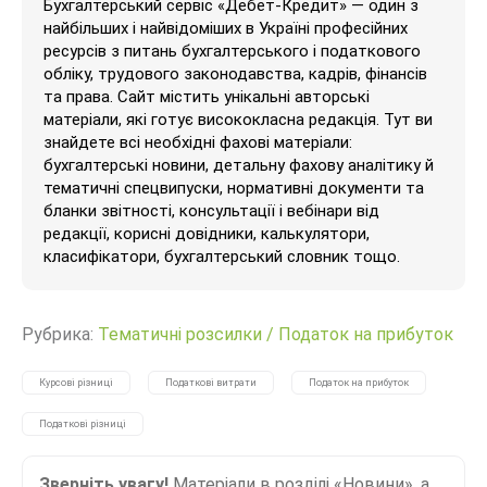
Бухгалтерський сервіс «Дебет-Кредит» — один з
найбільших і найвідоміших в Україні професійних
ресурсів з питань бухгалтерського і податкового
обліку, трудового законодавства, кадрів, фінансів
та права. Сайт містить унікальні авторські
матеріали, які готує висококласна редакція. Тут ви
знайдете всі необхідні фахові матеріали:
бухгалтерські новини, детальну фахову аналітику й
тематичні спецвипуски, нормативні документи та
бланки звітності, консультації і вебінари від
редакції, корисні довідники, калькулятори,
класифікатори, бухгалтерський словник тощо.
Рубрика:
Тематичні розсилки
/
Податок на прибуток
Курсові різниці
Податкові витрати
Податок на прибуток
Податкові різниці
Зверніть увагу!
Матеріали в розділі «Новини», а