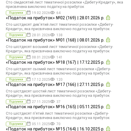
Сто сімдесятий лист тематичної розсилки «Дебету-Кредиту», яка
присвячена виключно податку на прибуток
19.02.2026
64
Підсумки
«Податок на прибуток» №02 (169) | 28.01.2026 р.
Сто шістдесят дев'ятий лист тематичної розсилки «Дебету-
Кредиту», яка присвячена виключно податку на прибуток
28.01.2026
138
Підсумки
«Податок на прибуток» №01 (168) | 08.01.2026 р.
Сто шістдесят восьмий лист тематичної розсилки «Дебету-
Кредиту», яка присвячена виключно податку на прибуток
08.01.2026
141
Підсумки
«Податок на прибуток» №18 (167) | 17.12.2025 р.
Сто шістдесят сьомий лист тематичної розсилки «Дебету-
Кредиту», яка присвячена виключно податку на прибуток
17.12.2025
120
Підсумки
«Податок на прибуток» №17 (166) | 27.11.2025 р.
Сто шістдесят шостий лист тематичної розсилки «Дебету-
Кредиту», яка присвячена виключно податку на прибуток
27.11.2025
37
Підсумки
«Податок на прибуток» №16 (165) | 05.11.2025 р.
Сто шістдесят п'ятий лист тематичної розсилки «Дебету-
Кредиту», яка присвячена виключно податку на прибуток
05.11.2025
70
Підсумки
«Податок на прибуток» №15 (164) | 16.10.2025 р.