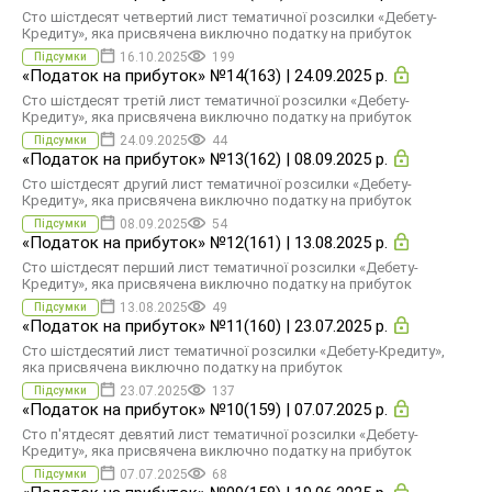
Сто шістдесят четвертий лист тематичної розсилки «Дебету-
Кредиту», яка присвячена виключно податку на прибуток
16.10.2025
199
Підсумки
«Податок на прибуток» №14(163) | 24.09.2025 р.
Сто шістдесят третій лист тематичної розсилки «Дебету-
Кредиту», яка присвячена виключно податку на прибуток
24.09.2025
44
Підсумки
«Податок на прибуток» №13(162) | 08.09.2025 р.
Сто шістдесят другий лист тематичної розсилки «Дебету-
Кредиту», яка присвячена виключно податку на прибуток
08.09.2025
54
Підсумки
«Податок на прибуток» №12(161) | 13.08.2025 р.
Сто шістдесят перший лист тематичної розсилки «Дебету-
Кредиту», яка присвячена виключно податку на прибуток
13.08.2025
49
Підсумки
«Податок на прибуток» №11(160) | 23.07.2025 р.
Сто шістдесятий лист тематичної розсилки «Дебету-Кредиту»,
яка присвячена виключно податку на прибуток
23.07.2025
137
Підсумки
«Податок на прибуток» №10(159) | 07.07.2025 р.
Сто п'ятдесят девятий лист тематичної розсилки «Дебету-
Кредиту», яка присвячена виключно податку на прибуток
07.07.2025
68
Підсумки