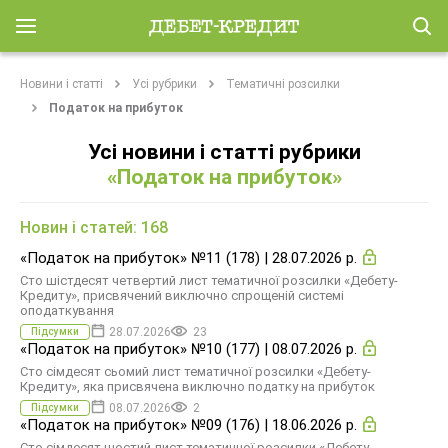
Новини і статті
Усі рубрики
Тематичні розсилки
Податок на прибуток
Усі новини і статті рубрики
«Податок на прибуток»
Новин і статей:
168
«Податок на прибуток» №11 (178) | 28.07.2026 р.
Сто шістдесят четвертий лист тематичної розсилки «Дебету-
Кредиту», присвячений виключно спрощеній системі
оподаткування
28.07.2026
23
Підсумки
«Податок на прибуток» №10 (177) | 08.07.2026 р.
Сто сімдесят сьомий лист тематичної розсилки «Дебету-
Кредиту», яка присвячена виключно податку на прибуток
08.07.2026
2
Підсумки
«Податок на прибуток» №09 (176) | 18.06.2026 р.
Сто сімдесят шостий лист тематичної розсилки «Дебету-