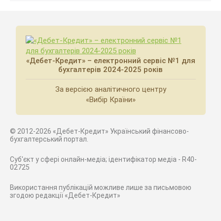
«Дебет-Кредит» – електронний сервіс №1 для
бухгалтерів 2024-2025 років
За версією аналітичного центру
«Вибір Країни»
© 2012-2026 «Дебет-Кредит» Український фінансово-
бухгалтерський портал.
Суб'єкт у сфері онлайн-медіа; ідентифікатор медіа - R40-
02725
Використання публікацій можливе лише за письмовою
згодою редакції «Дебет-Кредит»