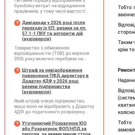
Питання порядку відображення у
бухобліку витрат на відрядження
Тобто 
працівників, у тому числі вартості
закінч
проживання в готелі, яке сплачено з
карткового рахунку працівника та
Дивіденди у 2026 році після
Відпов
підтвердження таких операцій
переходу із ЄП: ризики за пп.
сторон
первинними документами, належать
57.1-1 ПКУ та алгоритм дій
до компетенції Мінфіну
(аудіоверсія)
Таким ч
Товариство з обмеженою
крім то
відповідальністю (ТОВ) до вересня
2026 року включно перебуває на
спрощеній системі оподаткування
(єдиний податок, 3 група, ставка 5%,
Ремонт
Штраф за невідображення
неплатник ПДВ). З 1 жовтня 2026
повернення ПФД директору в
Наданн
року підприємство переходить на
Додатку 4ДФ у 2026 році:
загальну систему оподаткування
ризики підприємства
Відпов
(стає платником податку на
(аудіоверсія)
прибуток). За результатами
(систе
Який штраф очікує підприємство,
діяльності у періоді 2024–2025 років
квитан
якщо воно не відобразить у Додатку
(під час перебування на спрощеній
4ДФ до податкового розрахунку
колісн
системі) підприємство отримало
повернення поворотної фінансової
чистий прибуток, сума
Тобто 
допомоги (ПФД) директору?
Уточнюючий Розрахунок ЮО
нерозподіленого прибутку в балансі
або Розрахунок ФОП/НПД за
становить 18 млн грн. Наприкінці
замовл
періоди, за якими минув строк
2026 року (вже після переходу на