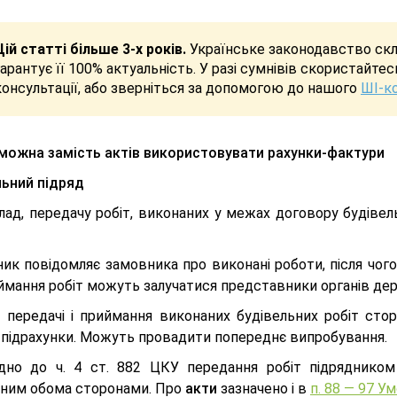
Цій статті більше 3-х років.
Українське законодавство скла
гарантує її 100% актуальність. У разі сумнівів скористайте
консультації, або зверніться за допомогою до нашого
ШІ-к
можна замість актів використовувати рахунки-фактури
льний підряд
лад, передачу робіт, виконаних у межах договору будіве
ик повідомляє замовника про виконані роботи, після чого
ймання робіт можуть залучатися представники органів де
с передачі і приймання виконаних будівельних робіт сто
, підрахунки. Можуть провадити попереднє випробування.
ідно до ч. 4 ст. 882 ЦКУ передання робіт підрядник
аним обома сторонами. Про
акти
зазначено і в
п. 88 — 97 У