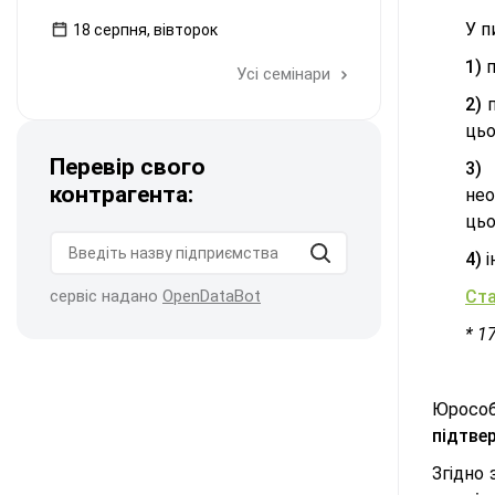
У п
18 серпня, вівторок
1)
п
Усі семінари
2)
цьо
Перевір свого
3)
контрагента:
нео
цьо
4)
і
сервіс надано
OpenDataBot
Ста
* 1
Юрособі
підтве
Згідно 