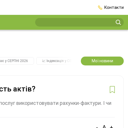
Контакти
Мої новини
ає у СЕРПНІ 2026
📈 Індексація у СЕРПНІ
2️⃣0️⃣2️⃣7️⃣ Усі ключо
сть актів?
 послуг використовувати рахунки-фактури. І чи
-
A
+