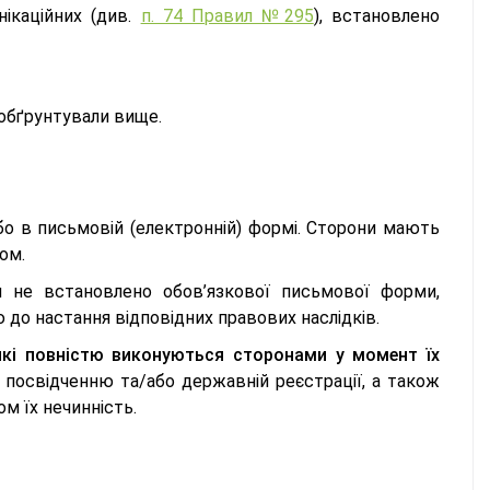
нікаційних (див.
п. 74 Правил №295
), встановлено
 обґрунтували вище.
о в письмовій (електронній) формі. Сторони мають
ом.
м не встановлено обов’язкової письмової форми,
 до настання відповідних правових наслідків.
які повністю виконуються сторонами у момент їх
у посвідченню та/або державній реєстрації, а також
м їх нечинність.