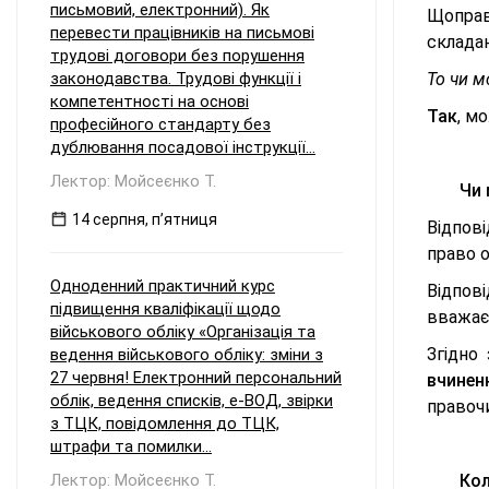
письмовий, електронний). Як
Щоправ
перевести працівників на письмові
складан
трудові договори без порушення
законодавства. Трудові функції і
То чи м
компетентності на основі
Так
, м
професійного стандарту без
дублювання посадової інструкції...
Лектор: Мойсеєнко Т.
Чи 
14 серпня, пʼятниця
Відпов
право 
Одноденний практичний курс
Відпов
підвищення кваліфікації щодо
вважаєт
військового обліку «Організація та
Згідно
ведення військового обліку: зміни з
27 червня! Електронний персональний
вчинен
облік, ведення списків, е-ВОД, звірки
правочи
з ТЦК, повідомлення до ТЦК,
штрафи та помилки...
Лектор: Мойсеєнко Т.
Кол