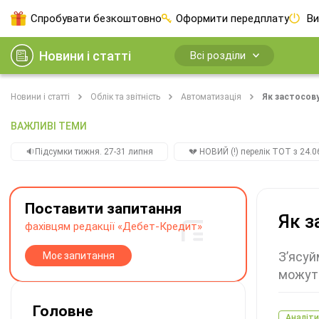
Спробувати безкоштовно
Оформити передплату
Ви
Новини і статті
Всі розділи
Новини і статті
Облік та звітність
Автоматизація
Як застосову
ВАЖЛИВІ ТЕМИ
🔉Підсумки тижня. 27-31 липня
💔 НОВИЙ (!) перелік ТОТ з 24.06
Поставити запитання
Як з
фахівцям редакції «Дебет-Кредит»
З’ясуй
Моє запитання
можуть
Головне
Аналіти