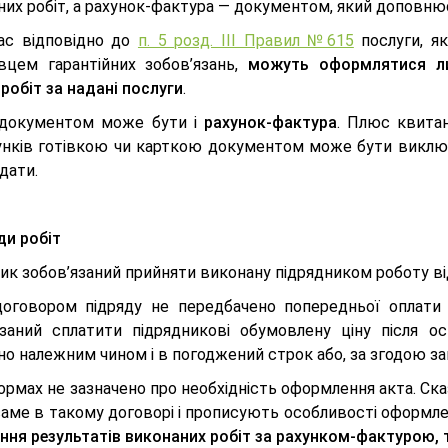
их робіт, а рахунок-фактура — документом, який доповнює
ас відповідно до
п. 5 розд. ІІІ Правил №615
послуги, як
вцем гарантійних зобов’язань,
можуть оформлятися л
робіт за надані послуги
.
документом може бути і
рахунок-фактура
. Плюс квитан
унків готівкою чи карткою документом може бути виключ
дати.
ди робіт
ик зобов’язаний прийняти виконану підрядником роботу ві
оговором підряду не передбачено попередньої оплати 
язаний сплатити підрядникові обумовлену ціну після 
но належним чином і в погоджений строк або, за згодою з
ормах не зазначено про необхідність оформлення акта. Ск
саме в такому договорі і прописують особливості оформле
ння результатів виконаних робіт за рахунком-фактурою, т