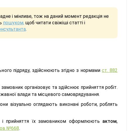
дне і мінливе, тож на даний момент редакція не
сь
пошуком,
щоб читати свіжіші статті і
онсультанта
.
льного підряду, здійснюють згідно з нормами
ст. 882
 замовник організовує та здійснює прийняття робіт.
ржавної влади та місцевого самоврядування.
рони візуально оглядають виконані роботи, роблять
ом і прийняття їх замовником оформлюють
актом
,
мов №668
.