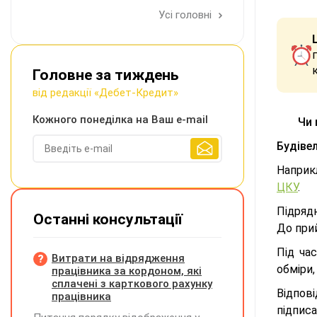
Усі головні
Головне за тиждень
від редакції «Дебет-Кредит»
Кожного понеділка на Ваш e-mail
Чи 
Будіве
Наприк
ЦКУ
.
Підрядн
Останні консультації
До при
Під ча
Витрати на відрядження
обміри
працівника за кордоном, які
сплачені з карткового рахунку
Відпов
працівника
підпис