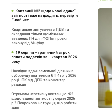
Квитанції №2 щодо нової єдиної
звітності вже надходять: перевірте
Е-кабінет
Квартальне звітування з ПДВ та
складання тільки щомісячних
зведених ПН для ФОПів: проєкт
закону від Мінфіну
19 серпня – граничний строк
сплати податків за ІI квартал 2026
року
Наслідки здачі земельної ділянки в
суборенду платником ЄП 4 гр. у 2026
році: ІПК від ДПС та коментар
редакції
Отримали негативну квитанцію №2
щодо єдиної звітності у серпні 2026
р.? Покрокова інструкція, що робити
далі