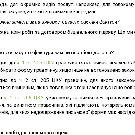
да, для окремих видів послуг, наприклад для телекому
ня рахунку, а не акта приймання-передачі.
ожна замість актів використовувати рахунки-фактури?
ожна, крім робіт за договором будівельного підряду. Що ми
може рахунок-фактура замінити собою договір?
ідно до
ч. 1 ст. 205 ЦКУ
правочин може вчинятися усно аб
обирати форму правочину, якщо інше не встановлено закон
ідно до ч. 2 ст. 205 ЦКУ правочин, для якого законо
ься вчиненим, якщо поведінка сторін засвідчує їхню волю
 з
ч. 1 ст. 206 ЦКУ
усно
можуть вчинятися правочини,
ня
, за винятком правочинів, які підлягають нотаріальном
нів, для яких недодержання письмової форми має наслідко
и необхідна письмова форма