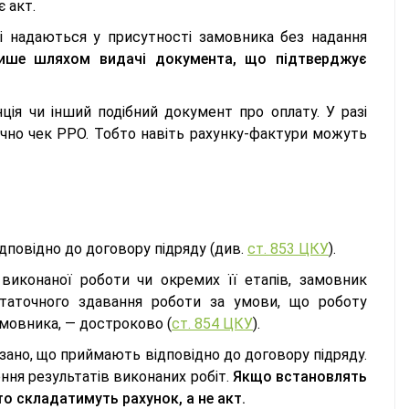
 акт.
і надаються у присутності замовника без надання
ише шляхом видачі документа, що підтверджує
ція чи інший подібний документ про оплату. У разі
но чек РРО. Тобто навіть рахунку-фактури можуть
дповідно до договору підряду (див.
ст. 853 ЦКУ
).
виконаної роботи чи окремих її етапів, замовник
остаточного здавання роботи за умови, що роботу
амовника, — достроково (
ст. 854 ЦКУ
).
азано, що приймають відповідно до договору підряду.
ння результатів виконаних робіт.
Якщо встановлять
о складатимуть рахунок, а не акт.