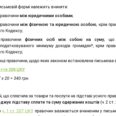
исьмовій формі належить вчиняти:
равочини
між юридичними особами
;
правочини
між фізичною та юридичною особою
, крім пр
го Кодексу;
правочини
фізичних осіб між собою на суму
, що
податковуваного мінімуму доходів громадян*, крім пра
го Кодексу;
нші правочини, щодо яких законом встановлена письмова 
ття 208 ЦКУ
7 х 20 = 340 грн.
, що сплатила за товари та послуги на підставі усного пр
рджує підставу сплати та суму одержаних коштів
(ч. 2 ст.
з
ч. 1 ст. 207 ЦКУ
правочин вважається вчиненим у письмо