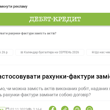
мкнути рекламу
вати рахунки-фактури замість актів?
.26 р.
📅 Календар бухгалтера на СЕРПЕНЬ 2026
☀️Що нас чек
астосовувати рахунки-фактури замі
мо, чи можна замість актів виконаних робіт, наданих
 рахунки-фактури замінити собою договір?
02.11.2022
2 164
ка