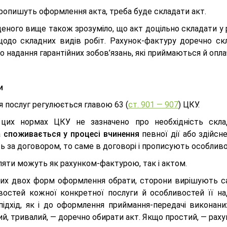
ропишуть оформлення акта, треба буде складати акт.
еного вище також зрозуміло, що акт доцільно складати у 
 щодо складних видів робіт. Рахунок-фактуру доречно скл
о надання гарантійних зобов’язань, які приймаються й оп
и
я послуг регулюється главою 63 (
ст. 901 — 907
) ЦКУ.
цих нормах ЦКУ не зазначено про необхідність склад
а
споживається у процесі вчинення
певної дії або здійсн
ь за договором, то саме в договорі і прописують особлив
яти можуть як рахунком-фактурою, так і актом.
цих двох форм оформлення обрати, сторони вирішують сам
востей кожної конкретної послуги й особливостей її на
підхід, як і до оформлення приймання-передачі виконани
й, тривалий, — доречно обирати акт. Якщо простий, — раху