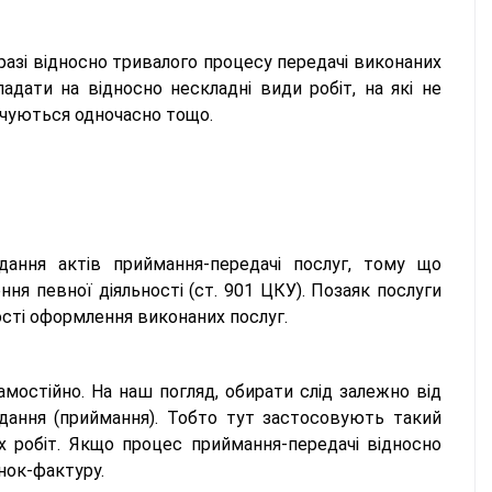
разі відносно тривалого процесу передачі виконаних
адати на відносно нескладні види робіт, на які не
лачуються одночасно тощо.
ання актів приймання-передачі послуг, тому що
ення певної діяльності (ст. 901 ЦКУ). Позаяк послуги
ості оформлення виконаних послуг.
остійно. На наш погляд, обирати слід залежно від
дання (приймання). Тобто тут застосовують такий
х робіт. Якщо процес приймання-передачі відносно
нок-фактуру.