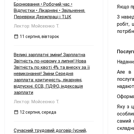
Бронювання • Робочий час •
Якщо п
Відпустки • Лікарняні • Звільнення.
Перевірки Держпраці і ТЦК
З навед
робіт,
Лектор: Мойсеєнко Т.
потрібн
11 серпня, вівторок
Послуг
Великі зарплатні зміни! Зарплатна
Звітність по-новому з липня! Нова
Наданн
Звітність по квоті 4% та внеску за її
Але в 
невиконання! Зміни Середня
послуг
зарплата: критичність, лікарняні,
відпускні. ЄСВ, ПДФО, індексація
надают
зарплати
Оформл
Лектор: Мойсеєнко Т.
Яку з 
12 серпня, середа
особли
самий 
складни
Сучасний трудовий договір (усний,