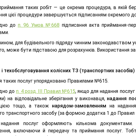
приймання таких робіт — це окрема процедура, в якій бер
ення цієї процедури завершується підписанням окремого 
ідно до
п. 96 Умов №668
підписання акта приймання-пер
ами.
ином, для будівельного підряду чинним законодавством ус
го, може бути підставою для розрахунків. Використання з
 і техобслуговування колісних ТЗ (транспортних засобів)
я таких послуг упорядковано Правилами №615.
ідно до
п. 4 розд. ІІІ Правил №615
, якщо для надання послу
ми) на відповідальне зберігання у виконавця,
надання по
цією тощо, а також
нарядом-замовленням
на надання 
ого транспортного засобу (за формою додатка 1 до Правил
надання послуг оформляють кількома документами. 
ення, включаючи й передачу та приймання послуг. Тоб