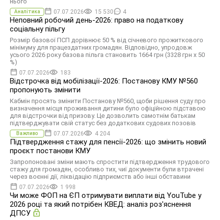
нього
07.07.2026
15 530
4
Аналітика
Неповний робочий день-2026: право на податкову
соціальну пільгу
Розмір базової ПСП дорівнює 50 % від січневого прожиткового
мінімуму для працездатних громадян. Відповідно, упродовж
усього 2026 року базова пільга становить 1664 грн (3328 грн х 50
%)
07.07.2026
183
Відстрочка від мобілізації-2026: Постанову КМУ №560
пропонують змінити
Кабмін просять змінити Постанову №560, щоби рішення суду про
визначення місця проживання дитини було офіційною підставою
для відстрочки від призову. Це дозволить самотнім батькам
підтверджувати свій статус без додаткових судових позовів
07.07.2026
4 204
Важливо
Підтвердження стажу для пенсії-2026: що змінить новий
проєкт постанови КМУ
Запропоновані зміни мають спростити підтвердження трудового
стажу для громадян, особливо тих, чиї документи були втрачені
через воєнні дії, ліквідацію підприємств або інші обставини
07.07.2026
1 998
Чи може ФОП на ЄП отримувати виплати від YouTube у
2026 році та який потрібен КВЕД: аналіз роз'яснення
ДПСУ