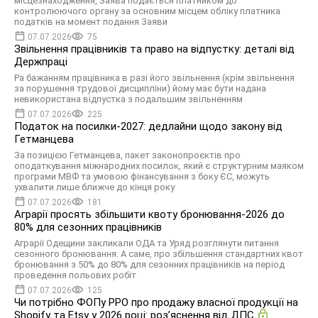
місцезнаходження, Заява подається платником до
контролюючого органу за основним місцем обліку платника
податків на момент подання Заяви
07.07.2026
75
Звільнення працівників та право на відпустку: деталі від
Держпраці
Pа бажанням працівника в разі його звільнення (крім звільнення
за порушення трудової дисципліни) йому має бути надана
невикористана відпустка з подальшим звільненням
07.07.2026
225
Податок на посилки-2027: дедлайни щодо закону від
Гетманцева
За позицією Гетманцева, пакет законопроєктів про
оподаткування міжнародних посилок, який є структурним маяком
програми МВФ та умовою фінансування з боку ЄС, можуть
ухвалити лише ближче до кінця року
07.07.2026
181
Аграрії просять збільшити квоту бронювання-2026 до
80% для сезонних працівників
Аграрії Одещини закликали ОДА та Уряд розглянути питання
сезонного бронювання. А саме, про збільшення стандартних квот
бронювання з 50% до 80% для сезонних працівників на період
проведення польових робіт
07.07.2026
125
Чи потрібно ФОПу РРО про продажу власної продукції на
Shopify та Etsy у 2026 році: розʼяснення від ДПС