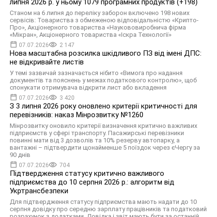
липня 2026 р. у ньому 1079 програмних продуктів (+198)
Станом на 6 липня до переліку заборон включено 198 нових
сервісів: Товариства з обмеженою відповідальністю «Крипто-
Про», Акціонерного товариства «Наукововиробнича фірма
«Мікран», Акціонерного товариства «Іскра Технології»
07.07.2026
2 147
Нова масштабна розсилка шкідливого ПЗ від імені ДПС:
не відкривайте листів
У темі зазвичай зазначається нібито «Вимога про надання
документів та пояснень у межах податкового контролю», щоб
спонукати отримувача відкрити лист або вкладення
07.07.2026
3 420
З 3 липня 2026 року оновлено критерії критичності для
перевізників: наказ Мінрозвитку №1260
Мінрозвитку оновило критерії визначення критично важливих
підприємств у сфері транспорту. Пасажирські перевізники
повинні мати від 3 дозволів та 10% резерву автопарку, а
вантажні – підтвердити щонайменше 5 поїздок через єЧергу за
90 днів
07.07.2026
704
Підтвердження статусу критично важливого
підприємства до 10 серпня 2026 р.: алгоритм від
Укртрансбезпеки
Для підтвердження статусу підприємства мають надати до 10
серпня довідку про середню зарплату працівників та податковий
розрахунок з додатками. Довідка і звіт мають бути за останній