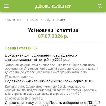
Новини і статті
2026
July
7 July
Усі новини і статті за
07.07.2026 р.
Новин і статей: 37
Документи для оцінювання повсякденного
функціонування: які потрібні у 2026 році
Головним документом є направлення лікаря. Якщо після його
формування з’явилися нові медичні документи, їх можна додати
до справи до ухвалення рішення експертною командою
07.07.2026
175
Податковий «чекап» бізнесу-2026: новий сервіс ДПС
Для цього необхідно звернутися до Офісів податкових
консультантів, подати відповідний запит і протягом 5 робочих
днів отримати відповідь щодо підприємства чи ФОП
07.07.2026
3 491
2
Держспецзв’язку оновила Перелік забороненого ПЗ: на 6