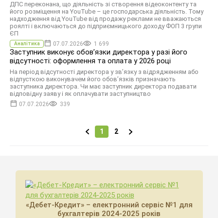
ДПС переконана, що діяльність зі створення відеоконтенту та
його розміщення на YouTube – це господарська діяльність. Тому
надходження від YouTube від продажу реклами не вважаються
роялті і включаються до підприємницького доходу ФОП 3 групи
ЄП
07.07.2026
1 699
Аналітика
Заступник виконує обовʼязки директора у разі його
відсутності: оформлення та оплата у 2026 році
На період відсутності директора у зв’язку з відрядженням або
відпусткою виконувачем його обов’язків призначають
заступника директора. Чи має заступник директора подавати
відповідну заяву і як оплачувати заступництво
07.07.2026
339
1
2
«Дебет-Кредит» – електронний сервіс №1 для
бухгалтерів 2024-2025 років