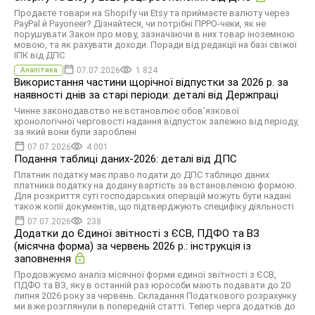
Продаєте товари на Shopify чи Etsy та приймаєте валюту через
PayPal й Payoneer? Дізнайтеся, чи потрібні ПРРО-чеки, як не
порушувати Закон про мову, зазначаючи в них товар іноземною
мовою, та як рахувати доходи. Поради від редакції на базі свіжої
ІПК від ДПС
07.07.2026
1 824
Аналітика
Використання частини щорічної відпустки за 2026 р. за
наявності днів за старі періоди: деталі від Держпраці
Чинне законодавство не встановлює обов’язкової
хронологічної черговості надання відпусток залежно від періоду,
за який вони були зароблені
07.07.2026
4 001
Подання таблиці даних-2026: деталі від ДПС
Платник податку має право подати до ДПС таблицю даних
платника податку на додану вартість за встановленою формою.
Для розкриття суті господарських операцій можуть бути надані
також копії документів, що підтверджують специфіку діяльності
07.07.2026
238
Додатки до Єдиної звітності з ЄСВ, ПДФО та ВЗ
(місячна форма) за червень 2026 р.: інструкція із
заповнення
Продовжуємо аналіз місячної форми єдиної звітності з ЄСВ,
ПДФО та ВЗ, яку в останній раз юрособи мають подавати до 20
липня 2026 року за червень. Складання Податкового розрахунку
ми вже розглянули в попередній статті. Тепер черга додатків до