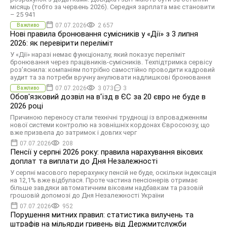
місяць (тобто за червень 2026). Середня зарплата має становити
– 25 941
07.07.2026
2 657
Важливо
Нові правила бронювання сумісників у «Дії» з 3 липня
2026: як перевірити переліміт
У «Дії» наразі немає функціоналу, який показує переліміт
бронювання через працівників-сумісників. Техпідтримка сервісу
роз’яснила: компаніям потрібно самостійно проводити кадровий
аудит та за потреби вручну анулювати надлишкові бронювання
07.07.2026
3 073
3
Важливо
Обов'язковий дозвіл на в'їзд в ЄС за 20 євро не буде в
2026 році
Причиною переносу стали технічні труднощі із впровадженням
нової системи контролю на зовнішніх кордонах Євросоюзу, що
вже призвела до затримок і довгих черг
07.07.2026
208
Пенсії у серпні 2026 року: правила нарахування вікових
доплат та виплати до Дня Незалежності
У серпні масового перерахунку пенсій не буде, оскільки індексація
на 12,1% вже відбулася. Проте частина пенсіонерів отримає
більше завдяки автоматичним віковим надбавкам та разовій
грошовій допомозі до Дня Незалежності України
07.07.2026
952
Порушення митних правил: статистика вилучень та
штрафів на мільярди гривень від Держмитслужби