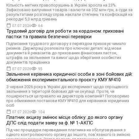
Кількість митних правопорушень в Україні зросла на 23%.
Зафіксовано вилучення товарів і валюти на 352 млн грн, а суди за
результатами розгляду справ наклали стягнень та конфіскацій на
рекордні 5,3 млрд гривень
07.07.2026
64
Трудовий договір для роботи за кордоном: приховані
пастки та правила безпечної перевірки
Підписання трудового договору з переїздом приховує чимало
ризиків. Держпраці розповіла про ключові деталі: від мови
документа й реквізитів до прихованих фінансових пасток,
штрафів за звільнення та вимог щодо зберігання особистих
документів працівника
07.07.2026
95
Звільнення керівника юридичної особи в зоні бойових дій:
обмеження експериментального проєкту КМУ №410
З червня 2026 року в Україні діє експеримент щодо спрощеного
звільнення з територій бойових дій чи окупації. Проте, чи
поширюється це правило на директорів компаній? Поговоримо
про обмеження постанови КМУ №410 для керівників юридичних
осіб
07.07.2026
104
Платник акцизу змінює місце обліку: до якого органу
ДПС слід подати заяву за ф. № 1-АКПС
Під час процедури переведення платника на обслуговування з
одного контролюючого органу до іншого, пов’язаного із зміною