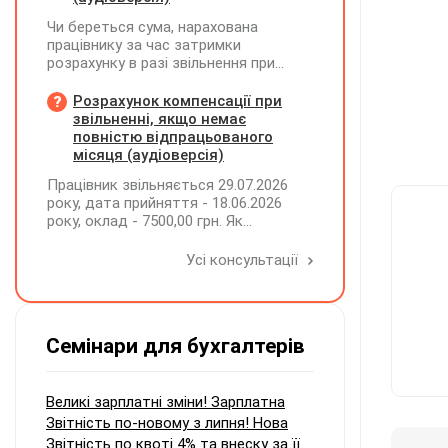
Чи береться сума, нарахована
працівнику за час затримки
розрахунку в разі звільнення при
обчсиленні середньомісячної
заробітної плати (винагороди), для
Розрахунок компенсації при
розрахунку внеску на підтримку
звільненні, якщо немає
працевлаштування осіб з
повністю відпрацьованого
інвалідністю?
місяця (аудіоверсія)
Працівник звільняється 29.07.2026
року, дата прийняття - 18.06.2026
року, оклад - 7500,00 грн. Як
розрахувати компенсацію трьох
невикористаних днів відпустки при
Усі консультації
звільненні?
Семінари для бухгалтерів
Великі зарплатні зміни! Зарплатна
Звітність по-новому з липня! Нова
Звітність по квоті 4% та внеску за її