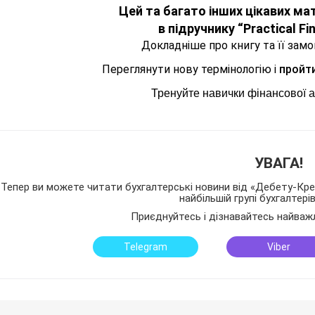
Цей та багато інших цікавих ма
в підручнику “Practical Fin
Докладніше про книгу та її зам
Переглянути нову термінологію і
пройти
Тренуйте навички фінансової а
УВАГА!
Тепер ви можете читати бухгалтерські новини від «Дебету-Кред
найбільшій групі бухгалтері
Приєднуйтесь і дізнавайтесь найваж
Telegram
Viber