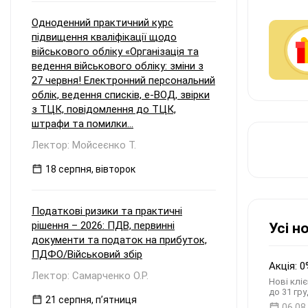
Одноденний практичний курс
підвищення кваліфікації щодо
військового обліку «Організація та
ведення військового обліку: зміни з
27 червня! Електронний персональний
облік, ведення списків, е-ВОД, звірки
з ТЦК, повідомлення до ТЦК,
штрафи та помилки...
Лектор: Мойсеєнко Т.
18 серпня, вівторок
Податкові ризики та практичні
рішення – 2026: ПДВ, первинні
Усі н
документи та податок на прибуток,
ПДФО/Військовий збір
Акція: 0
Лектор: Самарченко О.Р.
Нові кліє
до 31 гру
21 серпня, пʼятниця
06.08