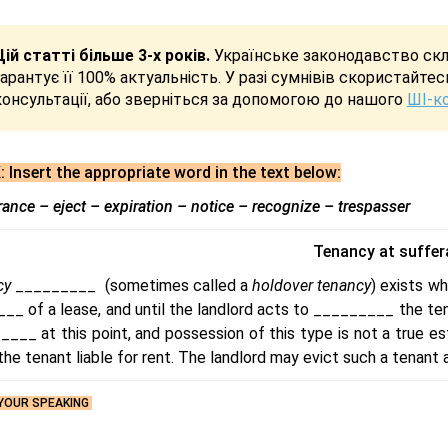
Цій статті більше 3-х років.
Українське законодавство скла
гарантує її 100% актуальність. У разі сумнівів скористайте
консультації, або зверніться за допомогою до нашого
ШІ-к
: Insert the appropriate word in the text below:
rance – eject – expiration – notice – recognize – trespasser
Tenancy at suffe
cy
_________ (sometimes called a
holdover tenancy
) exists w
__ of a lease, and until the landlord acts to _________ the ten
___ at this point, and possession of this type is not a true es
the tenant liable for rent. The landlord may evict such a tenant
 YOUR SPEAKING