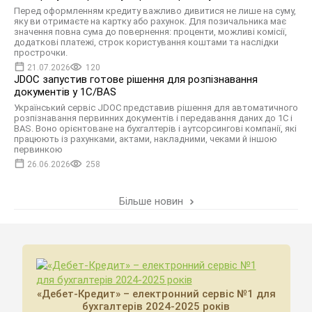
Перед оформленням кредиту важливо дивитися не лише на суму,
яку ви отримаєте на картку або рахунок. Для позичальника має
значення повна сума до повернення: проценти, можливі комісії,
додаткові платежі, строк користування коштами та наслідки
прострочки.
21.07.2026
120
JDOC запустив готове рішення для розпізнавання
документів у 1С/BAS
Український сервіс JDOC представив рішення для автоматичного
розпізнавання первинних документів і передавання даних до 1С і
BAS. Воно орієнтоване на бухгалтерів і аутсорсингові компанії, які
працюють із рахунками, актами, накладними, чеками й іншою
первинкою
26.06.2026
258
Більше новин
«Дебет-Кредит» – електронний сервіс №1 для
бухгалтерів 2024-2025 років