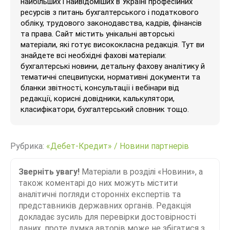
найбільших і найвідоміших в Україні професійних
ресурсів з питань бухгалтерського і податкового
обліку, трудового законодавства, кадрів, фінансів
та права. Сайт містить унікальні авторські
матеріали, які готує висококласна редакція. Тут ви
знайдете всі необхідні фахові матеріали:
бухгалтерські новини, детальну фахову аналітику й
тематичні спецвипуски, нормативні документи та
бланки звітності, консультації і вебінари від
редакції, корисні довідники, калькулятори,
класифікатори, бухгалтерський словник тощо.
Рубрика:
«Дебет-Кредит»
/
Новини партнерів
Зверніть увагу!
Матеріали в розділі «Новини», а
також коментарі до них можуть містити
аналітичні погляди сторонніх експертів та
представників державних органів. Редакція
докладає зусиль для перевірки достовірності
даних, проте думка авторів може не збігатися з