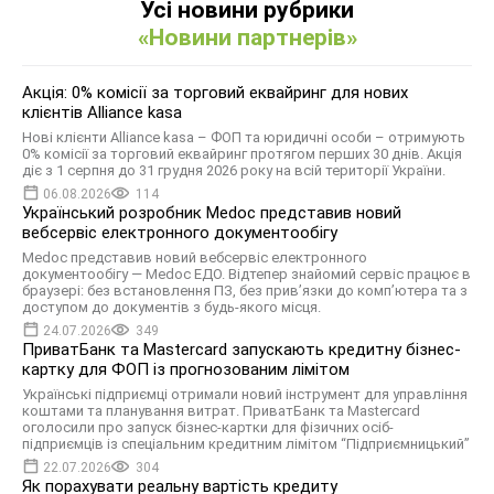
Усі новини рубрики
«Новини партнерів»
Акція: 0% комісії за торговий еквайринг для нових
клієнтів Alliance kasa
Нові клієнти Alliance kasa – ФОП та юридичні особи – отримують
0% комісії за торговий еквайринг протягом перших 30 днів. Акція
діє з 1 серпня до 31 грудня 2026 року на всій території України.
06.08.2026
114
Український розробник Medoc представив новий
вебсервіс електронного документообігу
Medoc представив новий вебсервіс електронного
документообігу — Medoc ЕДО. Відтепер знайомий сервіс працює в
браузері: без встановлення ПЗ, без прив’язки до комп’ютера та з
доступом до документів з будь-якого місця.
24.07.2026
349
ПриватБанк та Mastercard запускають кредитну бізнес-
картку для ФОП із прогнозованим лімітом
Українські підприємці отримали новий інструмент для управління
коштами та планування витрат. ПриватБанк та Mastercard
оголосили про запуск бізнес-картки для фізичних осіб-
підприємців із спеціальним кредитним лімітом “Підприємницький”
22.07.2026
304
Як порахувати реальну вартість кредиту