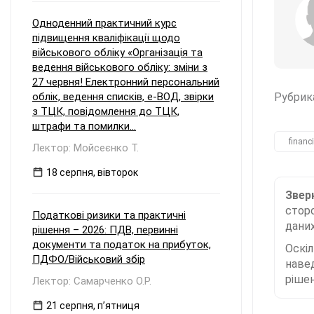
Одноденний практичний курс
підвищення кваліфікації щодо
військового обліку «Організація та
ведення військового обліку: зміни з
27 червня! Електронний персональний
облік, ведення списків, е-ВОД, звірки
Рубрик
з ТЦК, повідомлення до ТЦК,
штрафи та помилки...
financ
Лектор: Мойсеєнко Т.
18 серпня, вівторок
Зверн
сторо
Податкові ризики та практичні
даних
рішення – 2026: ПДВ, первинні
документи та податок на прибуток,
Оскі
ПДФО/Військовий збір
наве
рішен
Лектор: Самарченко О.Р.
21 серпня, пʼятниця