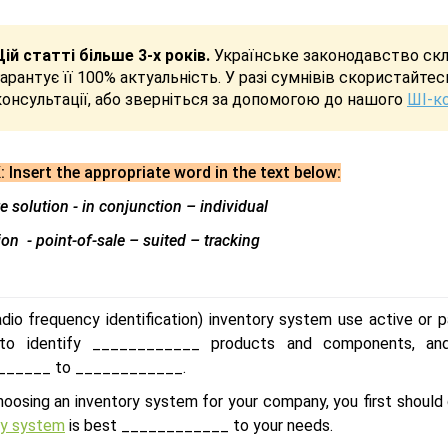
Цій статті більше 3-х років.
Українське законодавство скла
гарантує її 100% актуальність. У разі сумнівів скористайте
консультації, або зверніться за допомогою до нашого
ШІ-к
: Insert the appropriate word in the text below:
 solution - in conjunction – individual
on - point-of-sale – suited – tracking
adio frequency identification) inventory system use active o
 to identify ____________ products and components, an
______ to ____________.
oosing an inventory system for your company, you first shoul
ry system
is best ____________ to your needs.