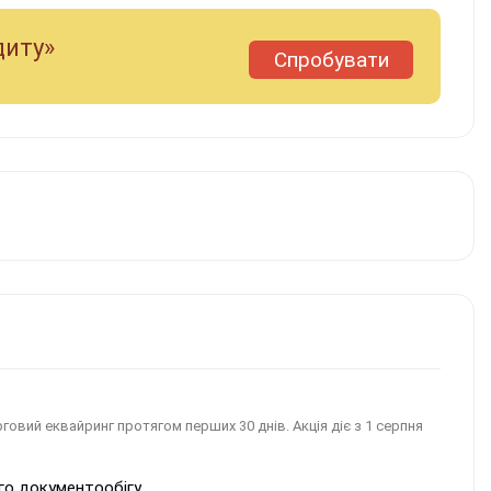
диту»
Спробувати
рговий еквайринг протягом перших 30 днів. Акція діє з 1 серпня
го документообігу