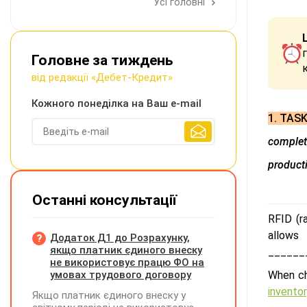
Усі головні
Головне за тиждень
від редакції «Дебет-Кредит»
Кожного понеділка на Ваш e-mail
1. TASK
complete
producti
Останні консультації
RFID (r
allows
Додаток Д1 до Розрахунку,
якщо платник єдиного внеску
______
не використовує працю ФО на
умовах трудового договору
When ch
invento
Якщо платник єдиного внеску у