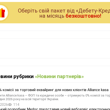
Оберiть свiй пакет вiд «Дебету-Кре
на мiсяць
безкоштовно!
овини рубрики
«Новини партнерів»
% комісії за торговий еквайринг для нових клієнтів Alliance kasa
нти Alliance kasa – ФОП та юридичні особи – отримують 0% комісії за то
дня 2026 року на всій території України.
.2026
114
ький розробник Medoc представив новий вебсервіс електронно