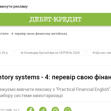
мкнути рекламу
stems - 4: перевір свою фінансову англійську
.26 р.
📅 Календар бухгалтера на СЕРПЕНЬ 2026
☀️Що нас чек
ntory systems - 4: перевір свою фіна
жуємо вивчати лексику з "Practical Financial English
ибору системи інвентаризації
.2019
567