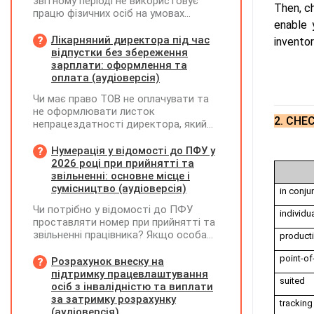
звітному періоді не використовує
Then, c
працю фізичних осіб на умовах
enable 
трудового договору (контракту) або
на інших умовах, передбачених
Лікарняний директора під час
invento
законодавством, Додаток Д1/
відпустки без збереження
Додаток ФІЗ-Д1 за відповідний
зарплати: оформлення та
період не подається
оплата (аудіоверсія)
Чи має право ТОВ не оплачувати та
не оформлювати листок
2. CHE
непрацездатності директора, який
перебуває у відпустці без
збереження заробітної плати під час
Нумерація у відомості до ПФУ у
призупинення діяльності
2026 році при прийнятті та
підприємства?
звільненні: основне місце і
сумісництво (аудіоверсія)
in conju
Чи потрібно у відомості до ПФУ
individu
проставляти номер при прийнятті та
звільненні працівника? Якщо особа
product
одночасно працювала за основним
point-of
місцем роботи та за сумісництвом,
Розрахунок внеску на
чи рахується це як два роботодавці?
підтримку працевлаштування
suited
осіб з інвалідністю та виплати
за затримку розрахунку
tracking
(аудіоверсія)