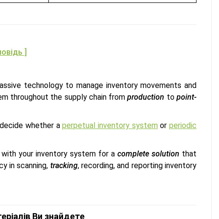
повідь ]
r passive technology to manage inventory movements and
em throughout the supply chain from
production
to
point-
d decide whether a
perpetual inventory system
or
periodic
with your inventory system for a
complete solution
that
acy in scanning,
tracking
, recording, and reporting inventory
теріалів Ви знайдете