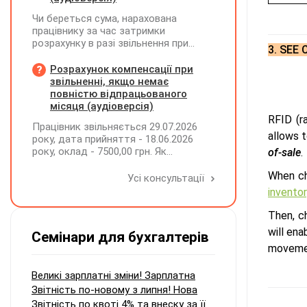
Чи береться сума, нарахована
працівнику за час затримки
розрахунку в разі звільнення при
3.
SEE 
обчсиленні середньомісячної
заробітної плати (винагороди), для
Розрахунок компенсації при
розрахунку внеску на підтримку
звільненні, якщо немає
працевлаштування осіб з
повністю відпрацьованого
інвалідністю?
місяця (аудіоверсія)
RFID (r
Працівник звільняється 29.07.2026
allows t
року, дата прийняття - 18.06.2026
року, оклад - 7500,00 грн. Як
of-sale
.
розрахувати компенсацію трьох
When ch
невикористаних днів відпустки при
Усі консультації
звільненні?
invento
Then, c
will ena
Семінари для бухгалтерів
moveme
Великі зарплатні зміни! Зарплатна
Звітність по-новому з липня! Нова
Звітність по квоті 4% та внеску за її