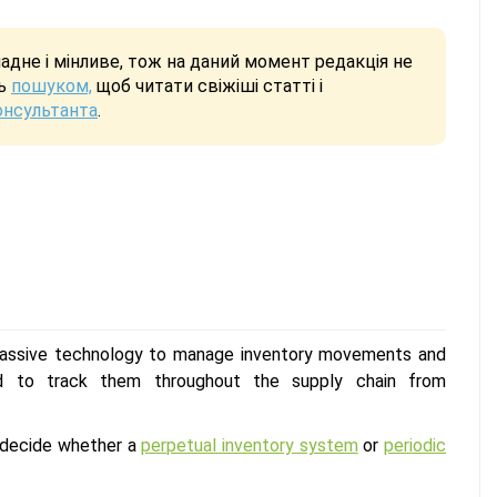
дне і мінливе, тож на даний момент редакція не
сь
пошуком,
щоб читати свіжіші статті і
онсультанта
.
r passive technology to manage inventory movements and
d to track them throughout the supply chain from
d decide whether a
perpetual inventory system
or
periodic