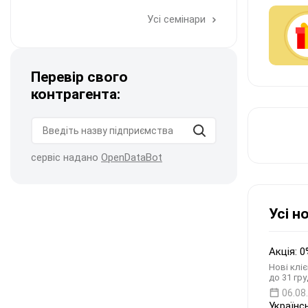
Усі семінари
Перевір свого
контрагента:
сервіс надано
OpenDataBot
Усі н
Акція: 0
Нові кліє
до 31 гру
06.08
Українс