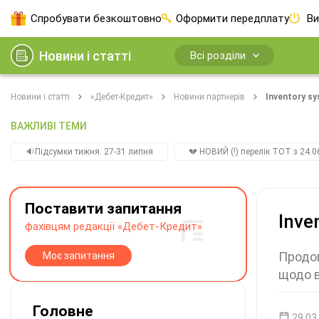
Спробувати безкоштовно
Оформити передплату
Ви
Новини і статті
Всі розділи
Новини і статті
«Дебет-Кредит»
Новини партнерів
Inventory sy
ВАЖЛИВІ ТЕМИ
🔉Підсумки тижня. 27-31 липня
💔 НОВИЙ (!) перелік ТОТ з 24.06
Поставити запитання
Inve
фахівцям редакції «Дебет-Кредит»
Продов
Моє запитання
щодо в
Головне
29.03