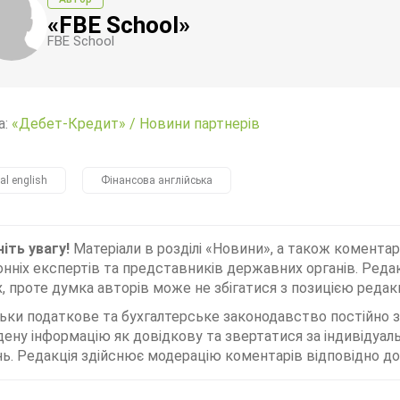
«FBE School»
FBE School
а:
«Дебет-Кредит»
/
Новини партнерів
ial english
Фінансова англійська
іть увагу!
Матеріали в розділі «Новини», а також коментар
нніх експертів та представників державних органів. Редак
, проте думка авторів може не збігатися з позицією редакц
льки податкове та бухгалтерське законодавство постійно
дену інформацію як довідкову та звертатися за індивідуа
ь. Редакція здійснює модерацію коментарів відповідно до 