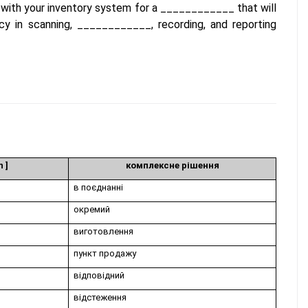
ith your inventory system for a ____________ that will
acy in scanning, ____________, recording, and reporting
n ]
комплексне рішення
в поєднанні
окремий
виготовлення
пункт продажу
відповідний
відстеження