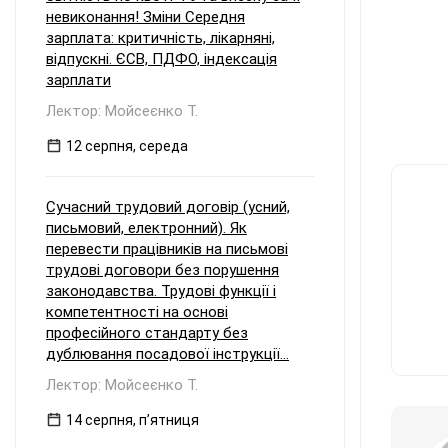
невиконання! Зміни Середня
зарплата: критичність, лікарняні,
відпускні. ЄСВ, ПДФО, індексація
зарплати
Лектор: Мойсеєнко Т.
12 серпня, середа
Сучасний трудовий договір (усний,
письмовий, електронний). Як
перевести працівників на письмові
трудові договори без порушення
законодавства. Трудові функції і
компетентності на основі
професійного стандарту без
дублювання посадової інструкції...
Лектор: Мойсеєнко Т.
14 серпня, пʼятниця