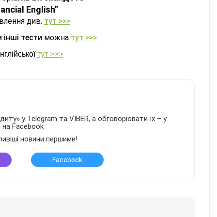
ancial English”
овлення див.
тут >>>
 інші тести
можна
тут >>>
нглійської
тут >>>
иту» у Telegram та VIBER, а обговорювати їх – у
в на Facebook
ливіші новини першими!
Facebook