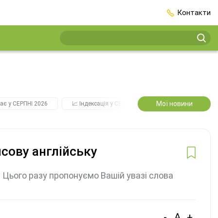
Контакти
Мої новини
ає у СЕРПНІ 2026
📈 Індексація у СЕРПНІ
2️⃣0️⃣2️⃣7️⃣ Усі ключо
нсову англійську
". Цього разу пропонуємо Вашій увазі слова
-
A
+