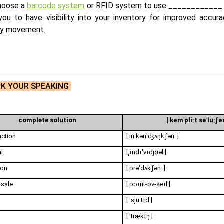
hoose a
barcode system
or RFID system to use ____________ w
you to have visibility into your inventory for improved accur
ry movement.
CK YOUR SPEAKING
complete solution
[ kəmˈpliːt səˈluːʃə
nction
[ in kənˈʤʌŋkʃən ]
al
[ˌɪndɪˈvɪdjʊəl ]
ion
[ prəˈdʌkʃən ]
-sale
[ pɔɪnt-ɒv-seɪl ]
[ ˈsjuːtɪd ]
[ ˈtrækɪŋ ]