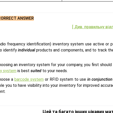
CORRECT ANSWER
[ Див. правильну від
adio frequency identification) inventory system use active o
o identify
individual
products and components, and to track th
oosing an inventory system for your company, you first shoul
ry system
is best
suited
to your needs.
hoose a
barcode system
or RFID system to use
in conjunction
ble you to have visibility into your inventory for improved accur
nt.
Цей та багато інших цікавих ма