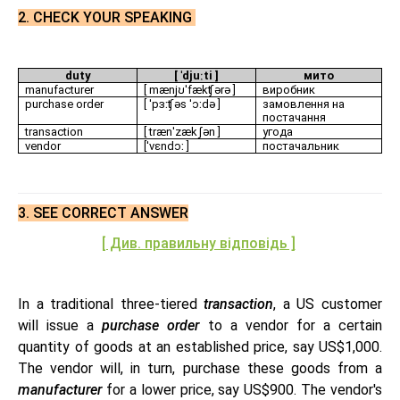
2. CHECK YOUR SPEAKING
duty
[ ˈdjuːti ]
мито
manufacturer
[ mænjʊˈfækʧərə ]
виробник
purchase order
[ ˈpɜːʧəs ˈɔːdə ]
замовлення на
постачання
transaction
[ trænˈzækʃən ]
угода
vendor
[ˈvɛndɔː ]
постачальник
3.
SEE CORRECT ANSWER
[ Див. правильну відповідь ]
In a traditional three-tiered
transaction
, a US customer
will issue a
purchase order
to a vendor for a certain
quantity of goods at an established price, say US$1,000.
The vendor will, in turn, purchase these goods from a
manufacturer
for a lower price, say US$900. The vendor's