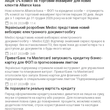
Акція: 0% комісії за торговий еквайринг для нових
клієнтів Alliance kasa
Нові клієнти Alliance kasa – ФОП та юридичні особи – отримують
0% комісії за торговий еквайринг протягом перших 30 днів. Акція
діє з 1 серпня до 31 грудня 2026 року на всій території України.
06.08.2026
114
Український розробник Medoc представив новий
вебсервіс електронного документообігу
Medoc представив новий вебсервіс електронного
документообігу — Medoc ЕДО. Відтепер знайомий сервіс працює в
браузері: без встановлення ПЗ, без прив’язки до комп’ютера та з
доступом до документів з будь-якого місця.
24.07.2026
349
ПриватБанк та Mastercard запускають кредитну бізнес-
картку для ФОП із прогнозованим лімітом
Українські підприємці отримали новий інструмент для управління
коштами та планування витрат. ПриватБанк та Mastercard
оголосили про запуск бізнес-картки для фізичних осіб-
підприємців із спеціальним кредитним лімітом “Підприємницький”
22.07.2026
304
Як порахувати реальну вартість кредиту
Перед оформленням кредиту важливо дивитися не лише на суму,
яку ви отримаєте на картку або рахунок. Для позичальника має
значення повна сума до повернення: проценти, можливі комісії,
додаткові платежі, строк користування коштами та наслідки
прострочки.