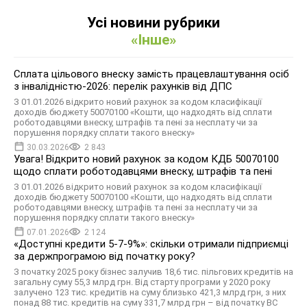
Усі новини рубрики
«Інше»
Сплата цільового внеску замість працевлаштування осіб
з інвалідністю-2026: перелік рахунків від ДПС
З 01.01.2026 відкрито новий рахунок за кодом класифікації
доходів бюджету 50070100 «Кошти, що надходять від сплати
роботодавцями внеску, штрафів та пені за несплату чи за
порушення порядку сплати такого внеску»
30.03.2026
2 843
Увага! Відкрито новий рахунок за кодом КДБ 50070100
щодо сплати роботодавцями внеску, штрафів та пені
З 01.01.2026 відкрито новий рахунок за кодом класифікації
доходів бюджету 50070100 «Кошти, що надходять від сплати
роботодавцями внеску, штрафів та пені за несплату чи за
порушення порядку сплати такого внеску»
07.01.2026
2 124
«Доступні кредити 5-7-9%»: скільки отримали підприємці
за держпрограмою від початку року?
З початку 2025 року бізнес залучив 18,6 тис. пільгових кредитів на
загальну суму 55,3 млрд грн. Від старту програми у 2020 року
залучено 123 тис. кредитів на суму близько 421,3 млрд грн, з них
понад 88 тис. кредитів на суму 331,7 млрд грн – від початку ВС