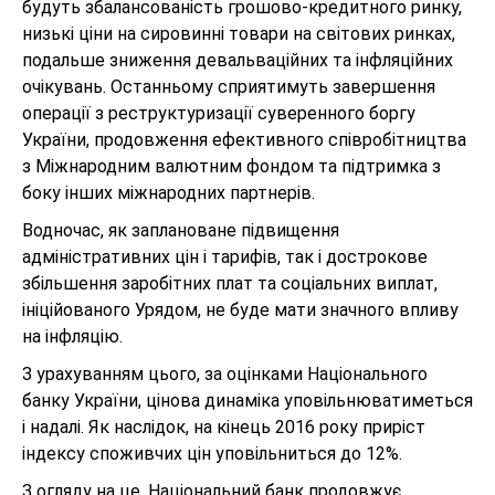
будуть збалансованість грошово-кредитного ринку,
низькі ціни на сировинні товари на світових ринках,
подальше зниження девальваційних та інфляційних
очікувань. Останньому сприятимуть завершення
операції з реструктуризації суверенного боргу
України, продовження ефективного співробітництва
з Міжнародним валютним фондом та підтримка з
боку інших міжнародних партнерів.
Водночас, як заплановане підвищення
адміністративних цін і тарифів, так і дострокове
збільшення заробітних плат та соціальних виплат,
ініційованого Урядом, не буде мати значного впливу
на інфляцію.
З урахуванням цього, за оцінками Національного
банку України, цінова динаміка уповільнюватиметься
і надалі. Як наслідок, на кінець 2016 року приріст
індексу споживчих цін уповільниться до 12%.
З огляду на це, Національний банк продовжує