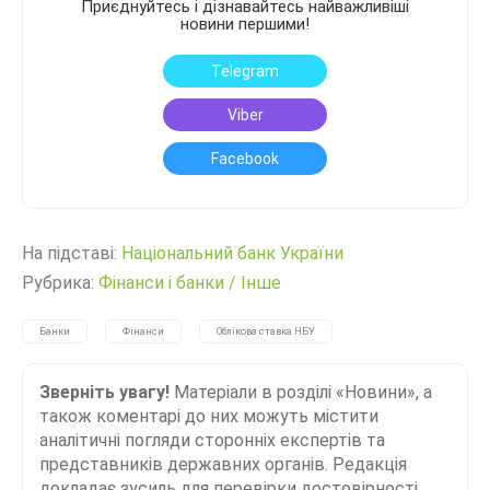
Приєднуйтесь і дізнавайтесь найважливіші
новини першими!
Telegram
Viber
Facebook
На підставі:
Нацiональний банк України
Рубрика:
Фінанси і банки
/
Інше
Банки
Фінанси
Облікова ставка НБУ
Зверніть увагу!
Матеріали в розділі «Новини», а
також коментарі до них можуть містити
аналітичні погляди сторонніх експертів та
представників державних органів. Редакція
докладає зусиль для перевірки достовірності