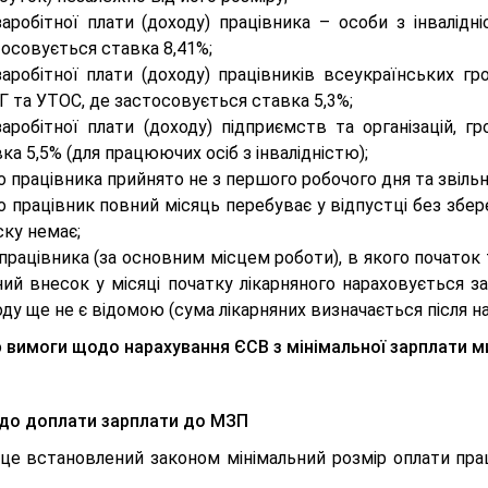
заробітної плати (доходу) працівника – особи з інвалід
осовується ставка 8,41%;
аробітної плати (доходу) працівників всеукраїнських гр
 та УТОС, де застосовується ставка 5,3%;
аробітної плати (доходу) підприємств та організацій, гр
ка 5,5% (для працюючих осіб з інвалідністю);
 працівника прийнято не з першого робочого дня та звільн
 працівник повний місяць перебуває у відпустці без збер
ку немає;
працівника (за основним місцем роботи), в якого початок т
ний внесок у місяці початку лікарняного нараховується з
ду ще не є відомою (сума лікарняних визначається після н
о
вимоги щодо нарахування ЄСВ з мінімальної зарплати м
до доплати зарплати до МЗП
це встановлений законом мінімальний розмір оплати прац