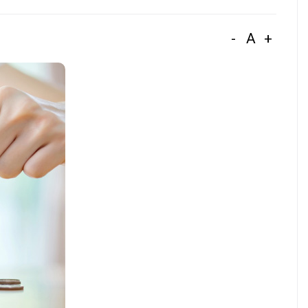
-
A
+