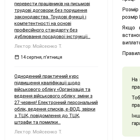
перевести працівників на письмові
Розмір
трудові договори без порушення
законодавства. Трудові функції і
розмір
компетентності на основі
Якщо н
професійного стандарту без
встано
дублювання посадової інструкції...
виплато
Лектор: Мойсеєнко Т.
Правила
14 серпня, пʼятниця
Одноденний практичний курс
На 
підвищення кваліфікації щодо
пра
військового обліку «Організація та
ведення військового обліку: зміни з
Тоб
27 червня! Електронний персональний
пра
облік, ведення списків, е-ВОД, звірки
з ТЦК, повідомлення до ТЦК,
Інш
штрафи та помилки...
гар
Лектор: Мойсеєнко Т.