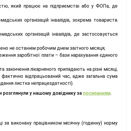
ністю, який працює на підприємстві або у ФОПа, де
омадських організацій інвалідів, зокрема товариств
омадських організацій інвалідів, де застосовується
ено не останнім робочим днем звітного місяця;
еження заробітної плати – бази нарахування єдиного
а закінчення лікарняного припадають на різні місяці,
а фактично відпрацьований час, адже загальна сума
адання листка непрацездатності).
и розглянули у нашому довіднику за
посиланням
.
і за виконану працівником місячну (годинну) норму