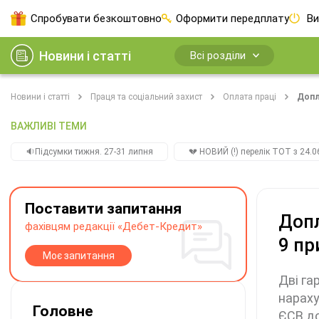
Спробувати безкоштовно
Оформити передплату
Ви
Новини і статті
Всі розділи
Новини і статті
Праця та соціальний захист
Оплата праці
Допл
ВАЖЛИВІ ТЕМИ
🔉Підсумки тижня. 27-31 липня
💔 НОВИЙ (!) перелік ТОТ з 24.06
Поставити запитання
Допл
фахівцям редакції «Дебет-Кредит»
9 пр
Моє запитання
Дві га
нараху
Головне
ЄСВ до