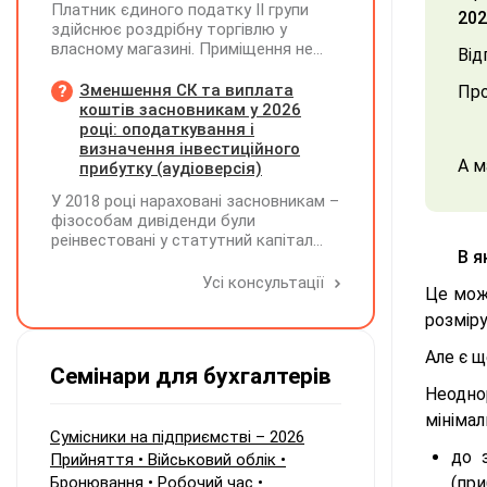
Платник єдиного податку ІІ групи
202
здійснює роздрібну торгівлю у
власному магазині. Приміщення не
Від
здає в оренду, право власності на
земельну ділянку має як ФОП. Як
Зменшення СК та виплата
Про
правильно застосувати пільгу з
коштів засновникам у 2026
земельного податку? Подано форму
році: оподаткування і
№20-ОПП на магазин і землю. Чи
визначення інвестиційного
А м
необхідно подавати декларацію з
прибутку (аудіоверсія)
земельного податку та який код
У 2018 році нараховані засновникам –
пільги зазначати?
фізособам дивіденди були
реінвестовані у статутний капітал
В я
без зміни часток, із них сплачено
ПДФО та ВЗ. Крім того, статутний
Усі консультації
Це можн
капітал збільшувався за рахунок
нерозподіленого прибутку без
розміру
нарахування дивідендів. У 2026 році
Але є щ
його планують зменшити та
Семінари для бухгалтерів
виплатити кошти засновникам. Чи
Неодно
потрібно утримувати ПДФО та ВЗ?
мінімал
Сумісники на підприємстві – 2026
до 
Прийняття • Військовий облік •
Бронювання • Робочий час •
(при