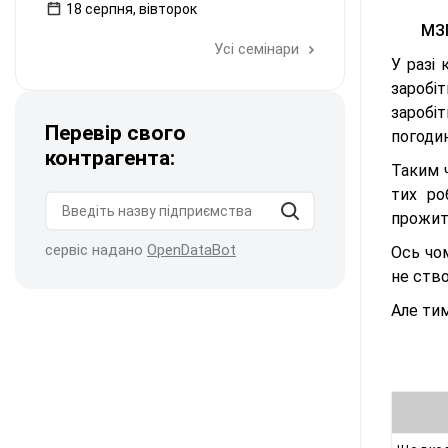
18 серпня, вівторок
МЗП
Усі семінари
У разі 
заробі
заробі
Перевір свого
погоди
контрагента:
Таким 
тих ро
прожитк
сервіс надано
OpenDataBot
Ось чо
не ство
Але тим