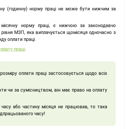
чну (годинну) норму праці не може бути нижчим за
 місячну норму праці, є нижчою за законодавчо
 рівня МЗП, яка виплачується щомісяця одночасно з
ду оплати праці.
оплату праці
.
о розміру оплати праці застосовується щодо всіх
ти чи за сумісництвом, він має право на оплату
 часу або частину місяця не працював, то така
ідпрацьованого часу!