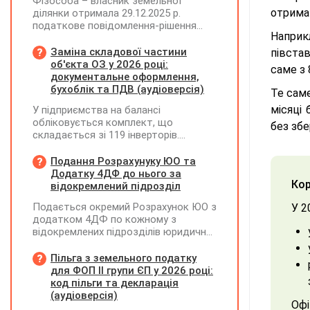
Фізособа – власник земельної
отриман
ділянки отримала 29.12.2025 р.
податкове повідомлення-рішення
Наприк
(ППР) від 30.06.2025 р. про
нарахування МПЗ за весь 2024 рік.
Заміна складової частини
півста
При цьому земельна ділянка була
об'єкта ОЗ у 2026 році:
саме з 
передана в оренду приватному
документальне оформлення,
підприємству за договором від
бухоблік та ПДВ (аудіоверсія)
Те саме
01.01.2024 р., однак право оренди
місяці 
У підприємства на балансі
зареєстровано у Держреєстрі
обліковується комплект, що
речових прав на нерухоме майно
без зб
складається зі 119 інверторів.
лише 01.04.2024 р. Як оскаржити ППР,
Комплект введено в експлуатацію у
щоб МПЗ було нараховано лише за
грудні 2024 року, при його придбанні
Подання Розрахунуку ЮО та
січень – березень 2024 року?
було сформовано ПК з ПДВ. У червні
Додатку 4ДФ до нього за
Кор
2026 року один з інверторів вийшов з
відокремлений підрозділ
ладу та ремонту не підлягає. У липні
Подається окремий Розрахунок ЮО з
У 2
2026 року підприємство придбало
додатком 4ДФ по кожному з
новий інвертор і власними силами
відокремлених підрозділів юридичної
встановило його замість
особи, не уповноважених
несправного. Як відобразити ці
нараховувати, утримувати і
Пільга з земельного податку
операції в бухобліку та які виникають
сплачувати (перераховувати)
для ФОП ІІ групи ЄП у 2026 році:
наслідки з ПДВ?
податок на доходи фізичних осіб до
код пільги та декларація
бюджету
(аудіоверсія)
Офі