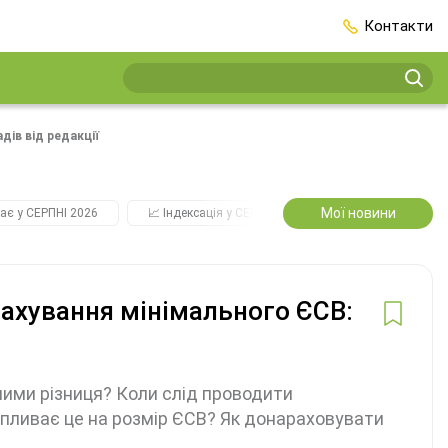
Контакти
дів від редакції
Мої новини
ає у СЕРПНІ 2026
📈 Індексація у СЕРПНІ
2️⃣0️⃣2️⃣7️⃣ Усі ключо
рахування мінімального ЄСВ:
ж ними різниця? Коли слід проводити
впливає це на розмір ЄСВ? Як донараховувати