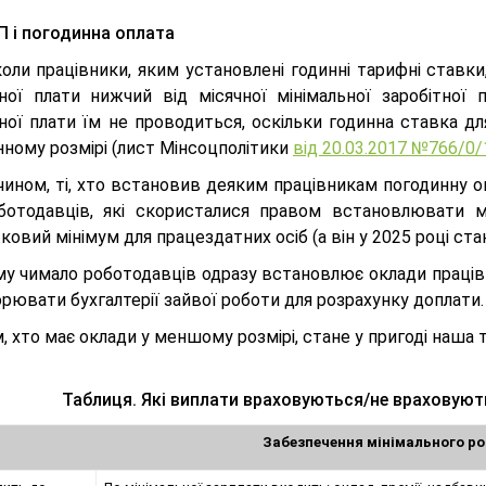
 і погодинна оплата
коли працівники, яким установлені годинні тарифні ставки
тної плати нижчий від місячної мінімальної заробітної 
тної плати їм не проводиться, оскільки годинна ставка 
нному розмірі (лист Мінсоцполітики
від 20.03.2017 №766/0
чином, ті, хто встановив деяким працівникам погодинну о
ботодавців, які скористалися правом встановлювати м
овий мінімум для працездатних осіб (а він у 2025 році ста
му чимало роботодавців одразу встановлює оклади працівн
рювати бухгалтерії зайвої роботи для розрахунку доплати
, хто має оклади у меншому розмірі, стане у пригоді наша 
Таблиця. Які виплати враховуються/не врахову
Забезпечення мінімального р