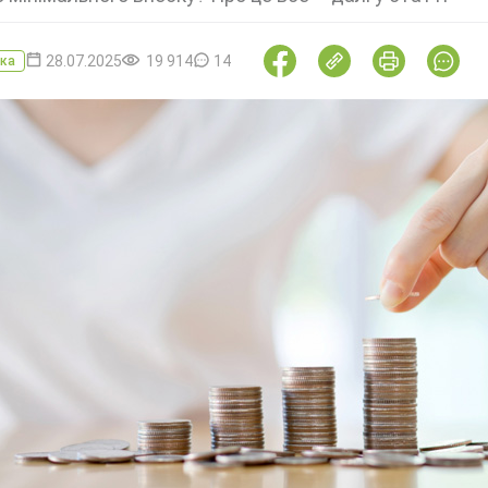
28.07.2025
19 914
14
ка