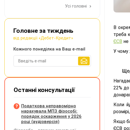
Усі головні
В окре
Головне за тиждень
треба 
від редакції «Дебет-Кредит»
ЄСВ
не 
Кожного понеділка на Ваш e-mail
У чому
Щод
Нагада
22% до
Останні консультації
донарах
Коли й
Податкова неправомірно
нарахувала МПЗ фізособі:
розмірі
порядок оскарження у 2026
Якщо ба
році (аудіоверсія)
ЄСВ роз