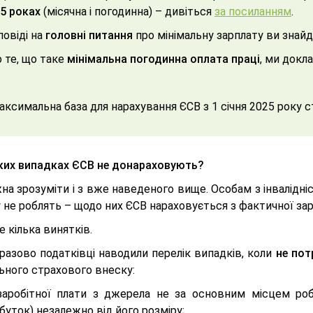
5 роках
(місячна і погодинна)
–
дивіться
за посиланням
.
повіді на
головні питання
про мінімальну зарплату ви знай
 те, що таке
мінімальна погодинна оплата праці
, ми докл
аксимальна база для нарахування ЄСВ з 1 січня 2025 року с
ких випадках ЄСВ не донараховують?
а зрозуміти і з вже наведеного вище. Особам з інвалідні
 не роблять – щодо них ЄСВ нараховується з фактичної за
е кілька винятків.
разово податківці наводили перелік випадків, коли
не пот
ьного страхового внеску:
заробітної плати з джерела не за основним місцем ро
буток) незалежно від його розміру;