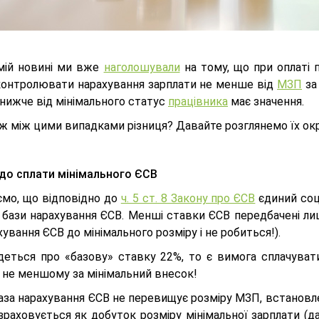
мій новині ми вже
наголошували
на тому, що
при оплаті 
контролювати нарахування зарплати не менше від
МЗП
за
нижче від мінімального статус
працівника
має значення.
 ж між цими випадками різниця? Давайте розглянемо їх ок
о сплати мінімального ЄСВ
ємо, що відповідно до
ч. 5 ст. 8 Закону про ЄСВ
єдиний соц
 бази нарахування ЄСВ. Менші ставки ЄСВ передбачені лиш
ування ЄСВ до мінімального розміру і не робиться!).
деться про «базову» ставку 22%, то є вимога сплачуват
, не меншому за мінімальний внесок!
за нарахування ЄСВ не перевищує розміру МЗП, встановлен
раховується як добуток розміру мінімальної зарплати (да