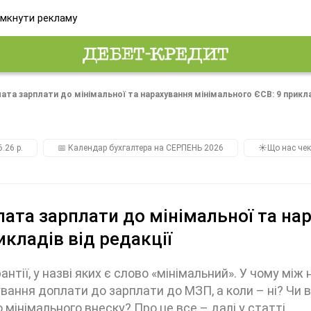
мкнути рекламу
ата зарплати до мінімальної та нарахування мінімального ЄСВ: 9 прикла
.26 р.
📅 Календар бухгалтера на СЕРПЕНЬ 2026
☀️Що нас чек
ата зарплати до мінімальної та на
икладів від редакції
рантії, у назві яких є слово «мінімальний». У чому мі
вання доплати до зарплати до МЗП, а коли – ні? Чи 
 мінімального внеску? Про це все – далі у статті