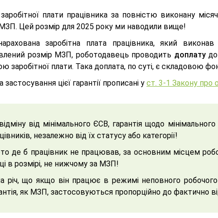
 заробітної плати працівника за повністю виконану міся
 МЗП. Цей розмір для 2025 року ми наводили вище!
арахована заробітна плата працівника, який виконав
влений розмір МЗП, роботодавець проводить
доплату
до
ю заробітної плати. Така доплата, по суті, є складовою фон
 застосування цієї гарантії прописані у
ст. 3-1 Закону про 
відміну від мінімального ЄСВ, гарантія щодо мінімальног
цівників, незалежно від їх статусу або категорії!
то де б працівник не працював, за основним місцем робо
ці в розмірі, не нижчому за МЗП!
а річ, що якщо він працює в режимі неповного робочого
антія, як МЗП, застосовуються пропорційно до фактично в