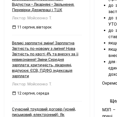
Відпустки • Лікарняні • Звільнення.
до 
Перевірки Держпраці і ТЦК
заст
до з
Лектор: Мойсеєнко Т.
УТОГ
11 серпня, вівторок
до з
став
якщо
Великі зарплатні зміни! Зарплатна
Звітність по-новому з липня! Нова
якщо
Звітність по квоті 4% та внеску за її
внес
невиконання! Зміни Середня
для 
зарплата: критичність, лікарняні,
єди
відпускні. ЄСВ, ПДФО, індексація
дохо
зарплати
Окрем
Лектор: Мойсеєнко Т.
12 серпня, середа
Що
Сучасний трудовий договір (усний,
МЗП – 
письмовий, електронний). Як
праці.