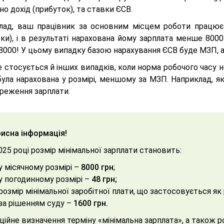
о дохід (прибуток), та ставки ЄСВ.
лад, ваш працівник за основним місцем роботи працює 
вки), і в результаті нарахована йому зарплата менше 800
8000! У цьому випадку базою нарахування ЄСВ буде МЗП, а
 стосується й інших випадків, коли норма робочого часу 
була нарахована у розмірі, меншому за МЗП. Наприклад, я
ереження зарплати.
исна інформація!
025 році розмір мінімальної зарплати становить:
у місячному розмірі –
8000 грн
;
у погодинному розмірі –
48 грн;
розмір мінімальної заробітної плати, що застосовується я
за рішенням суду
–
1600 грн.
ційне визначення терміну «мінімальна зарплата», а також р