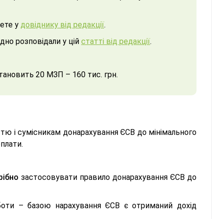
дете у
довіднику від редакції
.
адно розповідали у цій
статті від редакції
.
тановить 20 МЗП – 160 тис. грн.
стю і сумісникам донарахування ЄСВ до мінімального
рплати.
рібно
застосовувати правило донарахування ЄСВ до
боти – базою нарахування ЄСВ є отриманий дохід