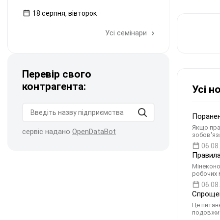
18 серпня, вівторок
Усі семінари
Перевір свого
контрагента:
Усі н
Поранен
Якщо пра
сервіс надано
OpenDataBot
зобов'яз
06.08
Правила
Мінеконо
робочих 
06.08
Спрощен
Це питан
подовжит