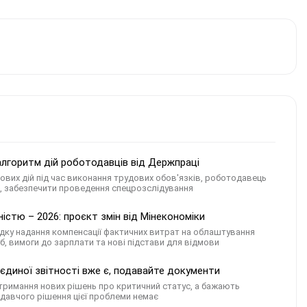
алгоритм дій роботодавців від Держпраці
ових дій під час виконання трудових обов'язків, роботодавець
и, забезпечити проведення спецрозслідування
істю – 2026: проєкт змін від Мінекономіки
ку надання компенсації фактичних витрат на облаштування
іб, вимоги до зарплати та нові підстави для відмови
єдиної звітності вже є, подавайте документи
 отримання нових рішень про критичний статус, а бажають
давчого рішення цієї проблеми немає