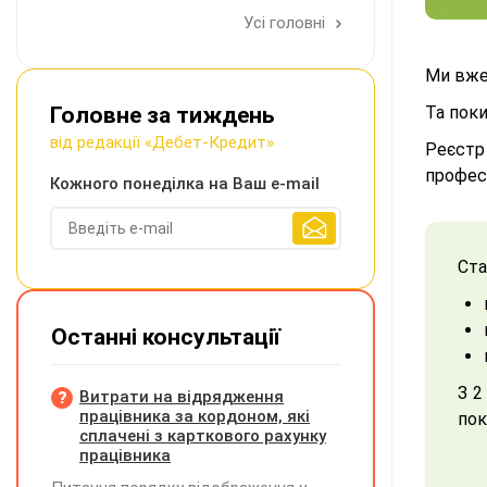
Усі головні
Ми вж
Головне за тиждень
Та поки
від редакції «Дебет-Кредит»
Реєстр
професі
Кожного понеділка на Ваш e-mail
Ста
Останні консультації
З 2
Витрати на відрядження
працівника за кордоном, які
пок
сплачені з карткового рахунку
працівника