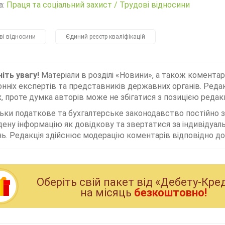
а:
Праця та соціальний захист
/
Трудові відносини
ві відносини
Єдиний реєстр кваліфікацій
іть увагу!
Матеріали в розділі «Новини», а також коментар
нніх експертів та представників державних органів. Редак
, проте думка авторів може не збігатися з позицією редакц
льки податкове та бухгалтерське законодавство постійно
дену інформацію як довідкову та звертатися за індивідуа
ь. Редакція здійснює модерацію коментарів відповідно до 
Оберiть свiй пакет вiд «Дебету-Кре
на мiсяць
безкоштовно!