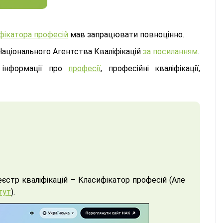
фікатора професій
мав запрацювати повноцінно.
Національного Агентства Кваліфікацій
за посиланням
.
я інформації про
професії
, професійні кваліфікації,
стр кваліфікацій – Класифікатор професій (Але
тут
).