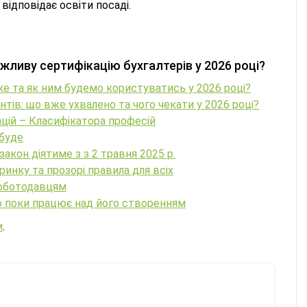
відповідає освіти посаді.
жливу сертифікацію бухгалтерів у 2026 році?
ке та як ним будемо користуватись у 2026 році?
тів: що вже ухвалено та чого чекати у 2026 році?
цій – Класифікатора професій
 буде
акон діятиме з з 2 травня 2025 р.
ринку та прозорі правила для всіх
роботодавцям
во поки працює над його створенням
м
.