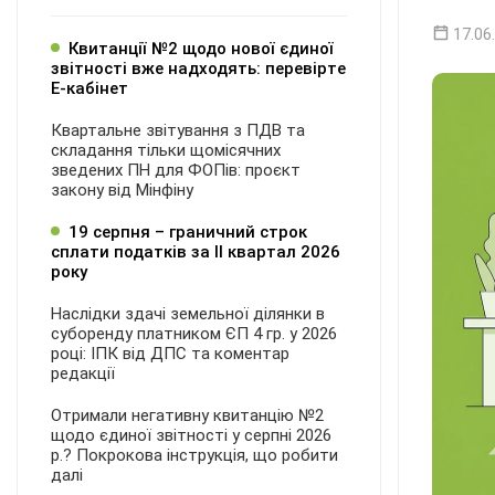
17.06
Квитанції №2 щодо нової єдиної
звітності вже надходять: перевірте
Е-кабінет
Квартальне звітування з ПДВ та
складання тільки щомісячних
зведених ПН для ФОПів: проєкт
закону від Мінфіну
19 серпня – граничний строк
сплати податків за ІI квартал 2026
року
Наслідки здачі земельної ділянки в
суборенду платником ЄП 4 гр. у 2026
році: ІПК від ДПС та коментар
редакції
Отримали негативну квитанцію №2
щодо єдиної звітності у серпні 2026
р.? Покрокова інструкція, що робити
далі