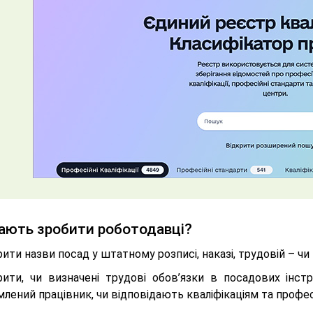
ають зробити роботодавці?
ити назви посад у штатному розписі, наказі, трудовій – ч
рити, чи визначені трудові обов’язки в посадових інс
лений працівник, чи відповідають кваліфікаціям та професі