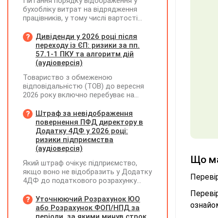
Питання порядку відображення у
бухобліку витрат на відрядження
працівників, у тому числі вартості
проживання в готелі, яке сплачено з
карткового рахунку працівника та
Дивіденди у 2026 році після
підтвердження таких операцій
переходу із ЄП: ризики за пп.
первинними документами, належать
57.1-1 ПКУ та алгоритм дій
до компетенції Мінфіну
(аудіоверсія)
Товариство з обмеженою
відповідальністю (ТОВ) до вересня
2026 року включно перебуває на
спрощеній системі оподаткування
(єдиний податок, 3 група, ставка 5%,
Штраф за невідображення
неплатник ПДВ). З 1 жовтня 2026
повернення ПФД директору в
року підприємство переходить на
Додатку 4ДФ у 2026 році:
загальну систему оподаткування
ризики підприємства
(стає платником податку на
(аудіоверсія)
прибуток). За результатами
Що м
Який штраф очікує підприємство,
діяльності у періоді 2024–2025 років
якщо воно не відобразить у Додатку
(під час перебування на спрощеній
Перевір
4ДФ до податкового розрахунку
системі) підприємство отримало
повернення поворотної фінансової
чистий прибуток, сума
Переві
допомоги (ПФД) директору?
Уточнюючий Розрахунок ЮО
нерозподіленого прибутку в балансі
ознайом
або Розрахунок ФОП/НПД за
становить 18 млн грн. Наприкінці
періоди, за якими минув строк
2026 року (вже після переходу на