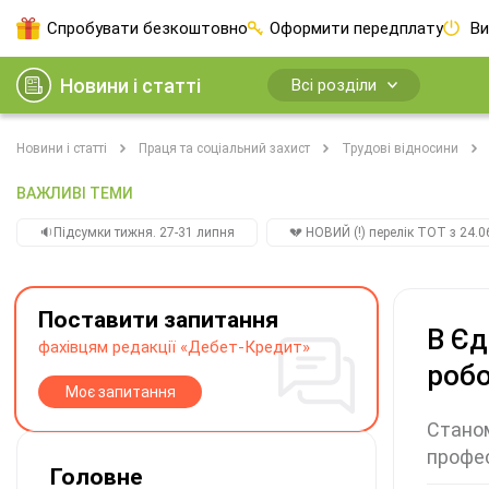
Спробувати безкоштовно
Оформити передплату
Ви
Новини і статті
Всі розділи
Новини і статті
Праця та соціальний захист
Трудові відносини
ВАЖЛИВІ ТЕМИ
🔉Підсумки тижня. 27-31 липня
💔 НОВИЙ (!) перелік ТОТ з 24.06
Поставити запитання
В Єд
фахівцям редакції «Дебет-Кредит»
робо
Моє запитання
Станом
профес
Головне