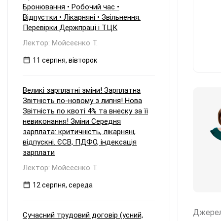
Бронювання • Робочий час •
Відпустки • Лікарняні • Звільнення.
Перевірки Держпраці і ТЦК
Лектор: Мойсеєнко Т.
11 серпня, вівторок
Великі зарплатні зміни! Зарплатна
Звітність по-новому з липня! Нова
Звітність по квоті 4% та внеску за її
невиконання! Зміни Середня
зарплата: критичність, лікарняні,
відпускні. ЄСВ, ПДФО, індексація
зарплати
Лектор: Мойсеєнко Т.
12 серпня, середа
Джере
Сучасний трудовий договір (усний,