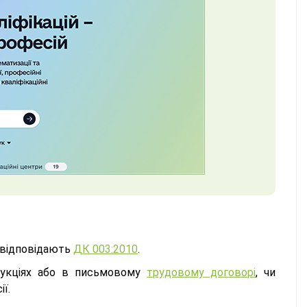
и відповідають
ДК 003:2010
.
трукціях або в письмовому
трудовому договорі
, чи
ї.