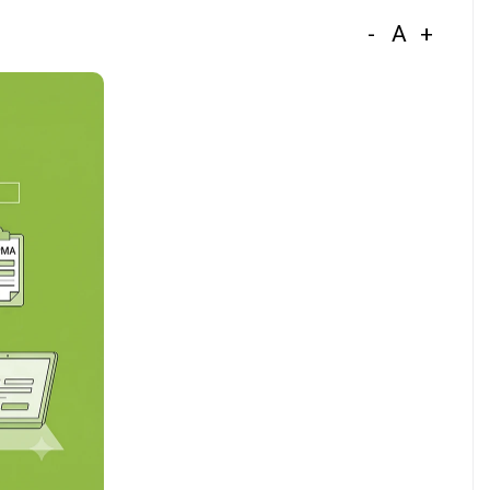
-
A
+