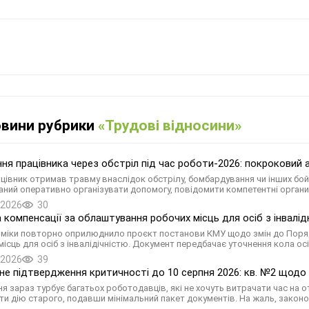
овини рубрики
«Трудові відносини»
ня працівника через обстріл під час роботи-2026: покроковий 
цівник отримав травму внаслідок обстрілу, бомбардування чи інших бой
аний оперативно організувати допомогу, повідомити компетентні орган
.2026
30
 компенсації за облаштування робочих місць для осіб з інвалідн
міки повторно оприлюднило проєкт постанови КМУ щодо змін до Поряд
місць для осіб з інвалідічністю. Документ передбачає уточнення кола ос
.2026
39
е підтвердження критичності до 10 серпня 2026: кв. №2 щодо 
ня зараз турбує багатьох роботодавців, які не хочуть витрачати час на
и дію старого, подавши мінімальний пакет документів. На жаль, законо