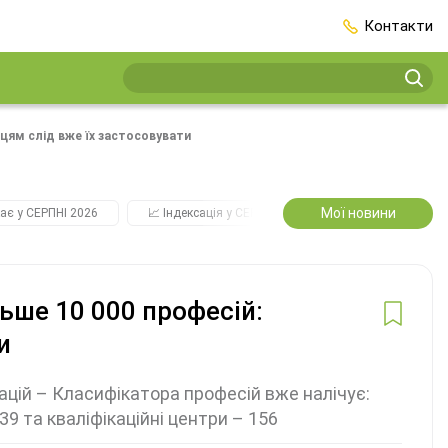
Контакти
вцям слід вже їх застосовувати
Мої новини
ає у СЕРПНІ 2026
📈 Індексація у СЕРПНІ
2️⃣0️⃣2️⃣7️⃣ Усі ключо
ьше 10 000 професій:
и
ацій – Класифікатора професій вже налічує:
9 та кваліфікаційні центри – 156