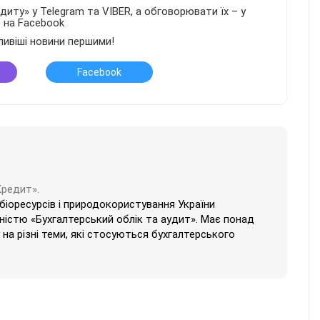
иту» у Telegram та VIBER, а обговорювати їх – у
в на Facebook
ливіші новини першими!
Facebook
Кредит».
 біоресурсів і природокористування України
ністю «Бухгалтерський облік та аудит». Має понад
на різні теми, які стосуються бухгалтерського