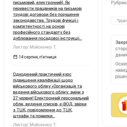
письмовий, електронний). Як
Рубрик
перевести працівників на письмові
трудові договори без порушення
законодавства. Трудові функції і
Трудо
компетентності на основі
професійного стандарту без
дублювання посадової інструкції...
Зверн
Лектор: Мойсеєнко Т.
сторо
даних
14 серпня, пʼятниця
Оскі
наве
Одноденний практичний курс
рішен
підвищення кваліфікації щодо
військового обліку «Організація та
ведення військового обліку: зміни з
27 червня! Електронний персональний
облік, ведення списків, е-ВОД, звірки
з ТЦК, повідомлення до ТЦК,
штрафи та помилки...
Лектор: Мойсеєнко Т.