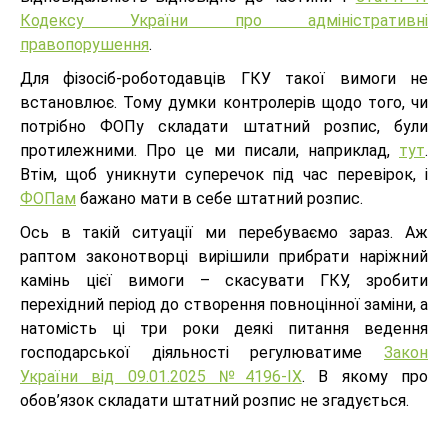
Кодексу України про адміністративні
правопорушення
.
Для фізосіб-роботодавців ГКУ такої вимоги не
встановлює. Тому думки контролерів щодо того, чи
потрібно ФОПу складати штатний розпис, були
протилежними. Про це ми писали, наприклад,
тут
.
Втім, щоб уникнути суперечок під час перевірок, і
ФОПам
бажано мати в себе штатний розпис.
Ось в такій ситуації ми перебуваємо зараз. Аж
раптом законотворці вирішили прибрати наріжний
камінь цієї вимоги – скасувати ГКУ, зробити
перехідний період до створення повноцінної заміни, а
натомість ці три роки деякі питання ведення
господарської діяльності регулюватиме
Закон
України від 09.01.2025 №4196-IX
. В якому про
обов’язок складати штатний розпис не згадується.