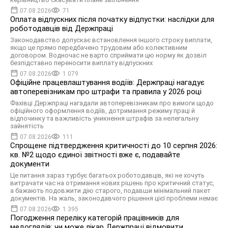
07.08.2026
71
Оплата відпускних після початку відпустки: наслідки для
роботодавців від Держпраці
Законодавство допускає встановлення іншого строку виплати,
якщо це прямо передбачено трудовим або колективним
договором. Водночас не варто сприймати цю норму як дозвіл
безпідставно переносити виплату відпускних
07.08.2026
1 079
Офіційне працевлаштування водіїв: Держпраці нагадує
автоперевізникам про штрафи та правила у 2026 році
Фахівці Держпраці нагадали автоперевізникам про вимоги щодо
офіційного оформлення водіїв, дотримання режиму праці й
відпочинку та важливість уникнення штрафів за нелегальну
зайнятість
07.08.2026
111
Спрощене підтвердження критичності до 10 серпня 2026:
кв. №2 щодо єдиної звітності вже є, подавайте
документи
Це питання зараз турбує багатьох роботодавців, які не хочуть
витрачати час на отримання нових рішень про критичний статус,
а бажають подовжити дію старого, подавши мінімальний пакет
документів. На жаль, законодавчого рішення цієї проблеми немає
07.08.2026
1 395
Погодження переліку категорій працівників для
медоглядів: чи може лікар Держпраці відмовити