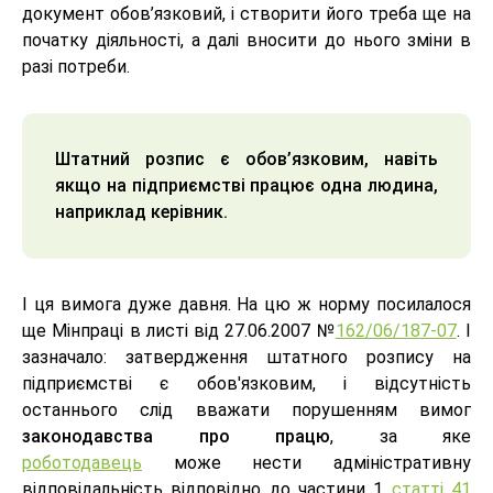
документ обов’язковий, і створити його треба ще на
початку діяльності, а далі вносити до нього зміни в
разі потреби.
Штатний розпис є обов’язковим, навіть
якщо на підприємстві працює одна людина,
наприклад керівник.
І ця вимога дуже давня. На цю ж норму посилалося
ще Мінпраці в листі від 27.06.2007 №
162/06/187-07
. І
зазначало: затвердження штатного розпису на
підприємстві є обов'язковим, і відсутність
останнього слід вважати порушенням вимог
законодавства про працю
, за яке
роботодавець
може нести адміністративну
відповідальність відповідно до частини 1
статті 41