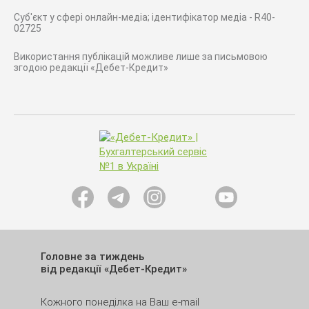
Суб'єкт у сфері онлайн-медіа; ідентифікатор медіа - R40-
02725
Використання публікацій можливе лише за письмовою
згодою редакції «Дебет-Кредит»
Головне за тиждень
від редакції «Дебет-Кредит»
Кожного понеділка на Ваш e-mail