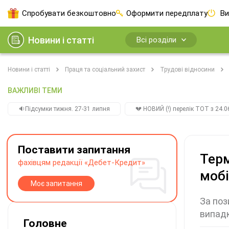
Спробувати безкоштовно
Оформити передплату
Ви
Новини і статті
Всі розділи
Новини і статті
Праця та соціальний захист
Трудові відносини
ВАЖЛИВІ ТЕМИ
🔉Підсумки тижня. 27-31 липня
💔 НОВИЙ (!) перелік ТОТ з 24.06
Поставити запитання
Терм
фахівцям редакції «Дебет-Кредит»
мобі
Моє запитання
За поз
випадк
Головне