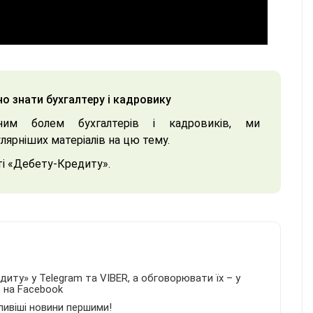
но знати бухгалтеру і кадровику
им болем бухгалтерів і кадровиків, ми
лярніших матеріалів на цю тему.
ті «Дебету-Кредиту».
иту» у Telegram та VIBER, а обговорювати їх – у
в на Facebook
ливіші новини першими!