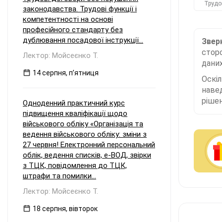
Трудо
законодавства. Трудові функції і
компетентності на основі
професійного стандарту без
дублювання посадової інструкції...
Зверн
сторо
Лектор: Мойсеєнко Т.
даних
14 серпня, пʼятниця
Оскі
наве
рішен
Одноденний практичний курс
підвищення кваліфікації щодо
військового обліку «Організація та
ведення військового обліку: зміни з
27 червня! Електронний персональний
облік, ведення списків, е-ВОД, звірки
з ТЦК, повідомлення до ТЦК,
штрафи та помилки...
Лектор: Мойсеєнко Т.
18 серпня, вівторок