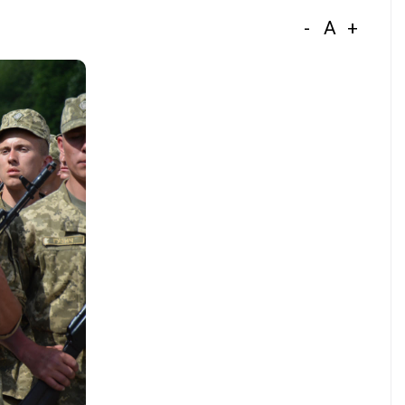
-
A
+