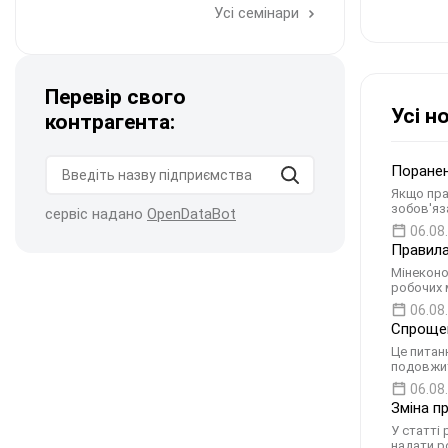
Усі семінари
Перевір свого
Усі н
контрагента:
Поранен
Якщо пра
зобов'яз
сервіс надано
OpenDataBot
06.08
Правила
Мінеконо
робочих 
06.08
Спрощен
Це питан
подовжит
06.08
Зміна п
У статті
надати р