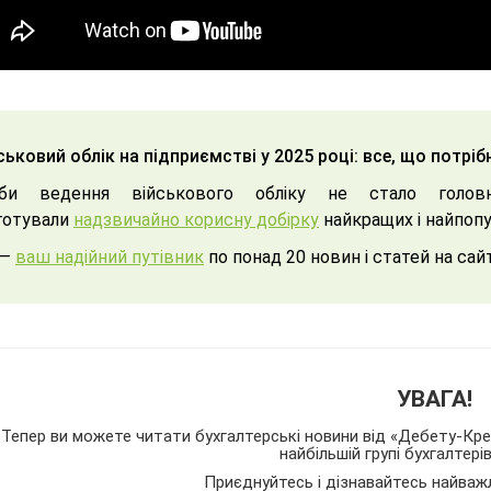
ськовий облік на підприємстві у 2025 році: все, що потріб
би ведення військового обліку не стало головн
готували
надзвичайно корисну добірку
найкращих і найпопу
 —
ваш надійний путівник
по понад 20 новин і статей на сай
УВАГА!
Тепер ви можете читати бухгалтерські новини від «Дебету-Кред
найбільшій групі бухгалтері
Приєднуйтесь і дізнавайтесь найваж