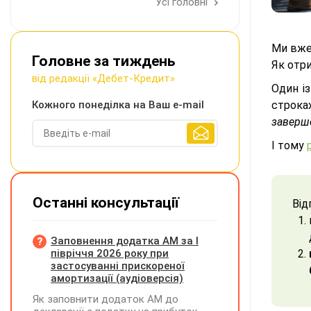
Усі головні
Ми вж
Головне за тиждень
Як отр
від редакції «Дебет-Кредит»
Один із
Кожного понеділка на Ваш e-mail
строка
заверше
І тому
Останні консультації
Від
Заповнення додатка АМ за І
півріччя 2026 року при
застосуванні прискореної
амортизації (аудіоверсія)
Як заповнити додаток АМ до