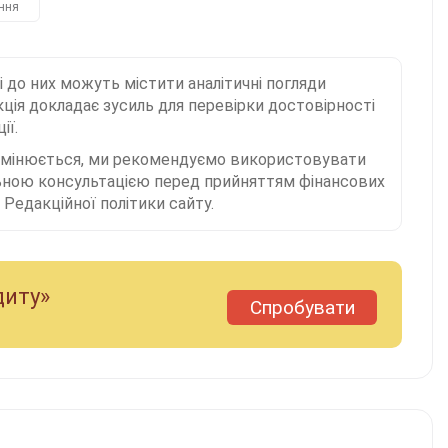
ння
і до них можуть містити аналітичні погляди
ція докладає зусиль для перевірки достовірності
ії.
 змінюється, ми рекомендуємо використовувати
льною консультацією перед прийняттям фінансових
Редакційної політики сайту.
диту»
Спробувати