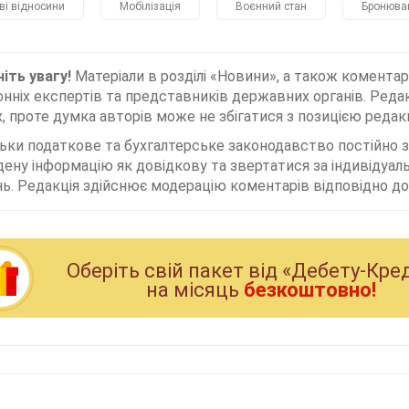
ві відносини
Мобілізація
Воєнний стан
Бронюва
іть увагу!
Матеріали в розділі «Новини», а також коментар
нніх експертів та представників державних органів. Редак
, проте думка авторів може не збігатися з позицією редакц
льки податкове та бухгалтерське законодавство постійно
дену інформацію як довідкову та звертатися за індивідуа
ь. Редакція здійснює модерацію коментарів відповідно до 
Оберiть свiй пакет вiд «Дебету-Кре
на мiсяць
безкоштовно!