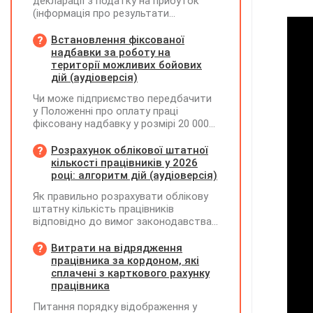
декларації з податку на прибуток
(інформація про результати
амортизації за І півріччя 2026 року)?
Чи потрібно для цього брати дані
Встановлення фіксованої
станом на 01.01.2026 р.? Якщо до
надбавки за роботу на
окремих верстатів групи 4
території можливих бойових
застосовується прискорена
дій (аудіоверсія)
амортизація, чи потрібно зазначати
Чи може підприємство передбачити
вартість усіх таких верстатів на
у Положенні про оплату праці
початок і кінець звітного періоду?
фіксовану надбавку у розмірі 20 000
При цьому щодо частини верстатів
грн за роботу на території можливих
рішення про застосування
бойових дій, якщо для окремих
Розрахунок облікової штатної
прискореної амортизації прийнято з
посад вона перевищуватиме 50%
кількості працівників у 2026
01.01.2025 р., а щодо інших — з
посадового окладу?
році: алгоритм дій (аудіоверсія)
01.01.2026 р.
Як правильно розрахувати облікову
штатну кількість працівників
відповідно до вимог законодавства
у 2026 році?
Витрати на відрядження
працівника за кордоном, які
сплачені з карткового рахунку
працівника
Питання порядку відображення у