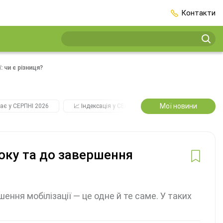
Контакти
 чи є різниця?
Мої новини
ає у СЕРПНІ 2026
📈 Індексація у СЕРПНІ
2️⃣0️⃣2️⃣7️⃣ Усі ключо
оку та до завершення
ення мобілізації — це одне й те саме. У таких