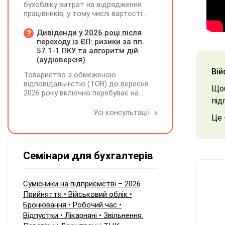
бухобліку витрат на відрядження
працівників, у тому числі вартості
проживання в готелі, яке сплачено з
карткового рахунку працівника та
Дивіденди у 2026 році після
підтвердження таких операцій
переходу із ЄП: ризики за пп.
первинними документами, належать
57.1-1 ПКУ та алгоритм дій
до компетенції Мінфіну
(аудіоверсія)
Вій
Товариство з обмеженою
відповідальністю (ТОВ) до вересня
Що
2026 року включно перебуває на
під
спрощеній системі оподаткування
(єдиний податок, 3 група, ставка 5%,
Усі консультації
Це
неплатник ПДВ). З 1 жовтня 2026
року підприємство переходить на
загальну систему оподаткування
(стає платником податку на
Семінари для бухгалтерів
прибуток). За результатами
діяльності у періоді 2024–2025 років
(під час перебування на спрощеній
системі) підприємство отримало
Сумісники на підприємстві – 2026
чистий прибуток, сума
Прийняття • Військовий облік •
нерозподіленого прибутку в балансі
Бронювання • Робочий час •
становить 18 млн грн. Наприкінці
Відпустки • Лікарняні • Звільнення.
2026 року (вже після переходу на