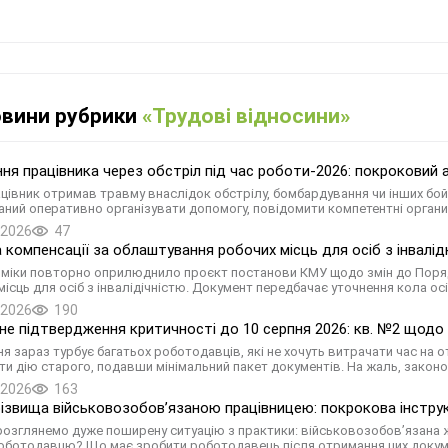
овини рубрики
«Трудові відносини»
ня працівника через обстріл під час роботи-2026: покроковий 
цівник отримав травму внаслідок обстрілу, бомбардування чи інших бой
аний оперативно організувати допомогу, повідомити компетентні орган
.2026
47
 компенсації за облаштування робочих місць для осіб з інвалідн
міки повторно оприлюднило проєкт постанови КМУ щодо змін до Поряд
місць для осіб з інвалідічністю. Документ передбачає уточнення кола ос
.2026
190
е підтвердження критичності до 10 серпня 2026: кв. №2 щодо 
ня зараз турбує багатьох роботодавців, які не хочуть витрачати час на
и дію старого, подавши мінімальний пакет документів. На жаль, законо
.2026
163
різвища військовозобов’язаною працівницею: покрокова інструк
 розглянемо дуже поширену ситуацію з практики: військовозобов’язана 
оботодавцю? Що має зробити роботодавець після отримання цих докуме