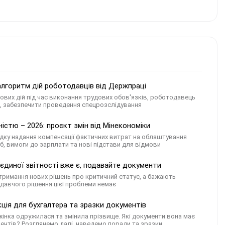
алгоритм дій роботодавців від Держпраці
ових дій під час виконання трудових обов'язків, роботодавець
и, забезпечити проведення спецрозслідування
істю – 2026: проєкт змін від Мінекономіки
ку надання компенсації фактичних витрат на облаштування
іб, вимоги до зарплати та нові підстави для відмови
єдиної звітності вже є, подавайте документи
 отримання нових рішень про критичний статус, а бажають
давчого рішення цієї проблеми немає
ція для бухгалтера та зразки документів
жінка одружилася та змінила прізвище. Які документи вона має
нтів? Розглянемо далі, наведемо поради та зразки