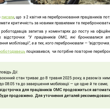
е
писали
, щ
о з 2 квітня на перебронювання працівників пот
имати критичність за новими правилами та перебронювати 
 роботодавців запитав у коментарях до посту на офіційні
х відстрочки:
"У працівників ОМС, які бронювалися впер
ння мобілізації", а в тих, кого перебронювали — "відстрочка 
роботодавець
поцікавився, чи потрібне повторне перебр
повідь Дії:
воєнний стан триває до 8 травня 2025 року, а разом із ним
до 08.05 та до завершення мобілізації — це одне й те саме;
відстрочка для працівників ОМС продовжиться автоматич
буде продовжено. Для уточнення деталей рекомендовано