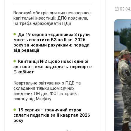
03.04
Ворожий обстріл знищив незавершені
капітальні інвестиції: ДПС пояснила,
чи треба нараховувати ПДВ
До 19 серпня «єдинники» 3 групи
мають сплатити ВЗ за ІІ кв. 2026
року за новими рахунками: поради
від редакції
Квитанції №2 щодо нової єдиної
звітності вже надходять: перевірте
Е-кабінет
Квартальне звітування з ПДВ та
складання тільки щомісячних
зведених ПН для ФОПів: проєкт
закону від Мінфіну
19 серпня – граничний строк
сплати податків за ІI квартал 2026
року