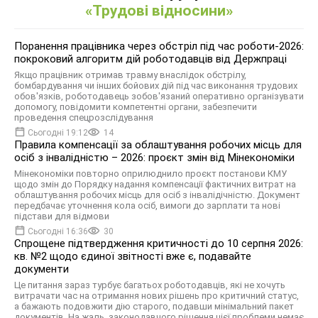
«Трудові відносини»
Поранення працівника через обстріл під час роботи-2026:
покроковий алгоритм дій роботодавців від Держпраці
Якщо працівник отримав травму внаслідок обстрілу,
бомбардування чи інших бойових дій під час виконання трудових
обов'язків, роботодавець зобов'язаний оперативно організувати
допомогу, повідомити компетентні органи, забезпечити
проведення спецрозслідування
Сьогодні 19:12
14
Правила компенсації за облаштування робочих місць для
осіб з інвалідністю – 2026: проєкт змін від Мінекономіки
Мінекономіки повторно оприлюднило проєкт постанови КМУ
щодо змін до Порядку надання компенсації фактичних витрат на
облаштування робочих місць для осіб з інвалідічністю. Документ
передбачає уточнення кола осіб, вимоги до зарплати та нові
підстави для відмови
Сьогодні 16:36
30
Спрощене підтвердження критичності до 10 серпня 2026:
кв. №2 щодо єдиної звітності вже є, подавайте
документи
Це питання зараз турбує багатьох роботодавців, які не хочуть
витрачати час на отримання нових рішень про критичний статус,
а бажають подовжити дію старого, подавши мінімальний пакет
документів. На жаль, законодавчого рішення цієї проблеми немає