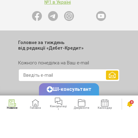
Головне за тиждень
від редакції «Дебет-Кредит»
Кожного понеділка на Ваш e-mail
ШІ-консультант
0
Консультаці
Новини
Головна
Документи
Календар
Сервіси
ї