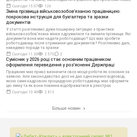
Сьогодні 15:07
126
Зміна прізвища військовозобов’язаною працівницею:
покрокова інструкція для бухгалтера та зразки
документів
У статті розглянемо дуже поширену ситуацію з практики:
військовозобов’язана жінка одружилася та змінила прізвище. Які
документи вона має надати роботодавцю? Що має зробити
роботодавець після отримання цих документів? Розглянемо далі,
наведемо поради та зразки
Сьогодні 11:30
2 575
2
Сумісник у 2026 році стає основним працівником:
оформлення переведення у розʼясненні Держпраці
Працівник має право визначити своє місце роботи як основне за
заявою. Але законодавство досі не дає однозначної відповіді,
якою саме кадровою процедурою роботодавець має оформити
цю зміну та як вона повинна відображатися в реєстрах
Сьогодні 10:40
2 813
Більше новин