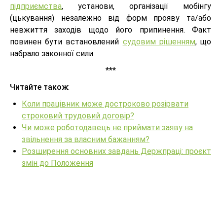
підприємства
, установи, організації мобінгу
(цькування) незалежно від форм прояву та/або
невжиття заходів щодо його припинення. Факт
повинен бути встановлений
судовим рішенням
, що
набрало законної сили.
***
Читайте також
:
Коли працівник може достроково розірвати
строковий трудовий договір?
Чи може роботодавець не приймати заяву на
звільнення за власним бажанням?
Розширення основних завдань Держпраці: проєкт
змін до Положення