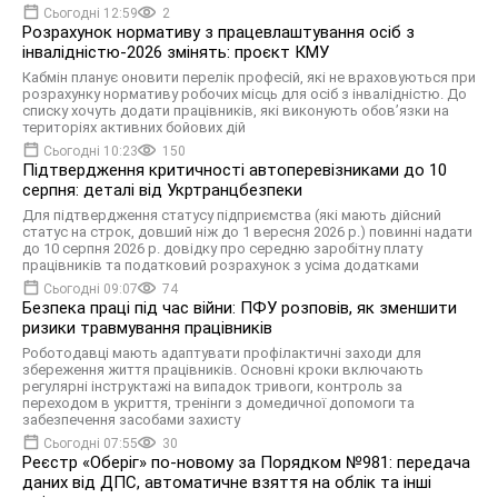
Сьогодні 12:59
2
Розрахунок нормативу з працевлаштування осіб з
інвалідністю-2026 змінять: проєкт КМУ
Кабмін планує оновити перелік професій, які не враховуються при
розрахунку нормативу робочих місць для осіб з інвалідністю. До
списку хочуть додати працівників, які виконують обов’язки на
територіях активних бойових дій
Сьогодні 10:23
150
Підтвердження критичності автоперевізниками до 10
серпня: деталі від Укртранцбезпеки
Для підтвердження статусу підприємства (які мають дійсний
статус на строк, довший ніж до 1 вересня 2026 р.) повинні надати
до 10 серпня 2026 р. довідку про середню заробітну плату
працівників та податковий розрахунок з усіма додатками
Сьогодні 09:07
74
Безпека праці під час війни: ПФУ розповів, як зменшити
ризики травмування працівників
Роботодавці мають адаптувати профілактичні заходи для
збереження життя працівників. Основні кроки включають
регулярні інструктажі на випадок тривоги, контроль за
переходом в укриття, тренінги з домедичної допомоги та
забезпечення засобами захисту
Сьогодні 07:55
30
Реєстр «Оберіг» по-новому за Порядком №981: передача
даних від ДПС, автоматичне взяття на облік та інші