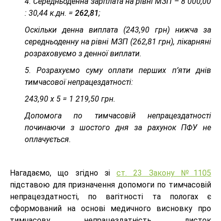
4. Середньоденна зарплата на рівні МЗП – 8 000,00
: 30,44 к.дн. =
262,81
;
Оскільки денна виплата (243,90 грн) нижча за
середньоденну на рівні МЗП (262,81 грн), лікарняні
розраховуємо з денної виплати.
5. Розрахуємо суму оплати перших п’яти днів
тимчасової непрацездатності:
243,90 х 5 = 1 219,50 грн.
Допомога по тимчасовій непрацездатності
починаючи з шостого дня за рахунок ПФУ не
оплачується.
Нагадаємо, що згідно зі
ст. 23 Закону №1105
підставою для призначення допомоги по тимчасовій
непрацездатності, по вагітності та пологах є
сформований на основі медичного висновку про
тимчасову непрацездатність листок