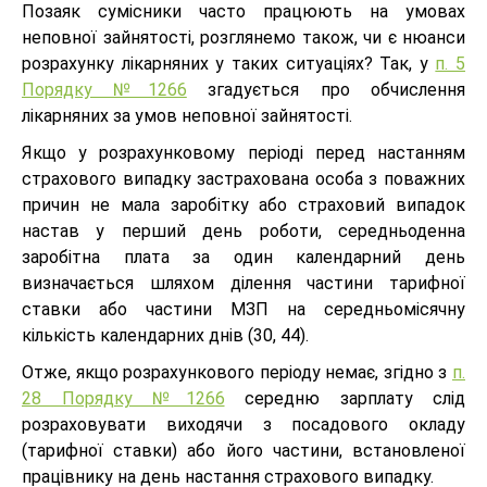
Позаяк сумісники часто працюють на умовах
неповної зайнятості, розглянемо також, чи є нюанси
розрахунку лікарняних у таких ситуаціях? Так, у
п. 5
Порядку №1266
згадується про обчислення
лікарняних за умов неповної зайнятості.
Якщо у розрахунковому періоді перед настанням
страхового випадку застрахована особа з поважних
причин не мала заробітку або страховий випадок
настав у перший день роботи, середньоденна
заробітна плата за один календарний день
визначається шляхом ділення частини тарифної
ставки або частини МЗП на середньомісячну
кількість календарних днів (30, 44).
Отже, якщо розрахункового періоду немає, згідно з
п.
28 Порядку №1266
середню зарплату слід
розраховувати виходячи з посадового окладу
(тарифної ставки) або його частини, встановленої
працівнику на день настання страхового випадку.