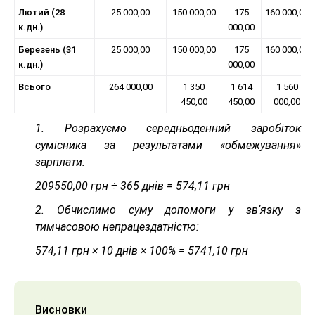
Лютий (28
25 000,00
150 000,00
175
160 000,00
к.дн.)
000,00
Березень (31
25 000,00
150 000,00
175
160 000,00
к.дн.)
000,00
Всього
264 000,00
1 350
1 614
1 560
450,00
450,00
000,00
1. Розрахуємо середньоденний заробіток
сумісника за результатами «обмежування»
зарплати:
209550,00 грн ÷ 365 днів = 574,11 грн
2. Обчислимо суму допомоги у звʼязку з
тимчасовою непрацездатністю:
574,11 грн × 10 днів × 100% = 5741,10 грн
Висновки