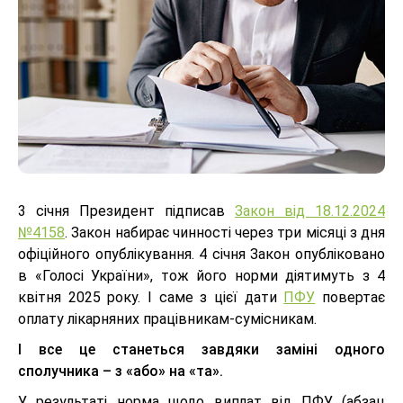
3 січня Президент підписав
Закон від 18.12.2024
№4158
. Закон набирає чинності через три місяці з дня
офіційного опублікування. 4 січня Закон опубліковано
в «Голосі України», тож його норми діятимуть з 4
квітня 2025 року. І саме з цієї дати
ПФУ
повертає
оплату лікарняних працівникам-сумісникам.
І все це станеться завдяки заміні одного
сполучника – з «або» на «та».
У результаті норма щодо виплат від ПФУ (абзац