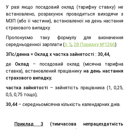
У разі якщо посадовий оклад (тарифну ставку) не
встановлено, розрахунок проводиться виходячи з
МЗП (або її частини), встановленої на день настання
страхового випадку.
Пропонуємо таку формулу для визначення
середньоденної зарплати (
п. 5
,
28 Порядку №1266
):
ЗПс/денна = Оклад х частка зайнятості : 30,44,
де
Оклад
– посадовий оклад (місячна тарифна
ставка), встановлений працівнику
на день настання
страхового випадку
;
частка зайнятості
– зайнятість працівника (1, 0,25,
0,5, 0,75 тощо);
30,44
– середньомісячна кількість календарних днів.
Приклад 3
(тимчасова непрацездатність