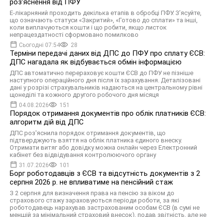
роз’яснення від ПФУ
Е-лікарняний проходить декілька етапів в обробці ПФУ. З’ясуйте,
що означають статуси «Закритий», «Готово до сплати» та інші,
коли виплачуються кошти і що робити, якщо листок
непрацездатності сформовано помилково
Сьогодні 07:54
28
Терміни передачі даних від ДПС до ПФУ про сплату ЄСВ:
ДПС нагадала як відбувається обмін інформацією
ДПС автоматично перераховує кошти ЄСВ до ПФУ не пізніше
наступного операційного дня після їх зарахування. Деталізовані
дані у розрізі страхувальників надаються на центральному рівні
щонеділі та кожного другого робочого дня місяця
04.08.2026
151
Порядок отримання документів про облік платників ЄСВ:
алгоритм дій від ДПС
ДПС роз'яснила порядок отримання документів, що
підтверджують взяття на облік платника єдиного внеску.
Отримати витяг або довідку можна онлайн через Електронний
кабінет без відвідування контролюючого органу
31.07.2026
101
Борг роботодавців з ЄСВ та відсутність документів з 2
серпня 2026 р. не впливатиме на пенсійний стаж
З 2 серпня для визначення права на пенсію за віком до
страхового стажу зараховуються періоди роботи, за які
роботодавець нарахував застрахованим особам ЄСВ (в сумі не
меншій за мінімальний страховий внесок), подав звітність, але не