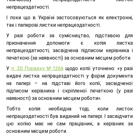
непрацездатності.
І поки що в Україні застосовуються як електронні,
так і паперові листки непрацездатності.
У разі роботи за сумісництво, підставою для
призначення допомоги є копія листка
непрацездатності, засвідчена підписом керівника і
печаткою (за наявності) за основним місцем роботи.
У
п. 30 Порядку №1266
щодо копії уточнено: «у разі
видачі листка непрацездатності у формі документа
на папері – на підставі його копії, засвідченої
підписом керівника і скріпленої печаткою (у разі
наявності) за основним місцем роботи».
Тобто копія необхідна тоді, коли листок
непрацездатності був виданий на папері. І засвідчити
цю копію має не сам працівник, а керівник за
основним місцем роботи.