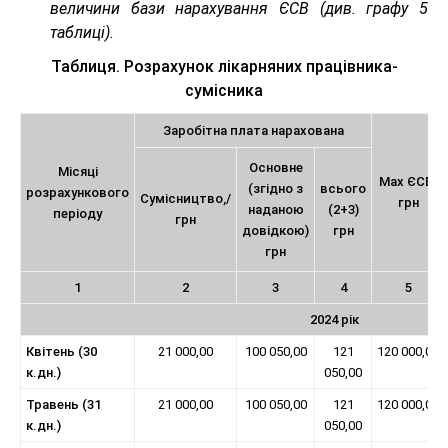
величини бази нарахування ЄСВ (див. графу 5
таблиці).
Таблиця. Розрахунок лікарняних працівника-
сумісника
Заробітна плата нарахована
Основне
Місяці
Max ЄСВ/
(згідно з
всього
розрахункового
Сумісництво,/
грн
наданою
(2+3)
періоду
грн
довідкою)
грн
грн
1
2
3
4
5
2024 рік
Квітень (30
21 000,00
100 050,00
121
120 000,00
к.дн.)
050,00
Травень (31
21 000,00
100 050,00
121
120 000,00
к.дн.)
050,00