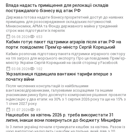
Влада надасть приміщення для релокації складів
постраждалого бізнесу від атак РФ
Держава готова надати бізнесу пріоритетний доступ до наявних
приміщень для розосередження складських потужностей.
Мінекономіки, АРМА та Фонду державного майна у триденний
строк має підготувати їх перелік
06.08.2026
653
Кабмін готує пакет підтримки аграріїв після атак РФ на
порти: повідомляє Прем’єр-міністр Сергій Корецький
Кабмін розпочав підготовку пакета підтримки аграрного сектору
на тлі загроз для морського експорту. Про це повідомив Прем'єр-
міністр України Сергій Корецький на своїй сторінці у Facebook
03.08.2026
102
Укрзалізниця підвищила вантажні тарифи вперше з
початку війни
Після численних консультацій із найбільшими
вантажовідправниками, галузевими асоціаціями та іншими
учасниками ринку було досягнуто компромісне рішення: провести
індексацію у два етапи: на 30% з 1 серпня 2026 року та ще на 15% з
1 січня 2027 року
31.07.2026
89
Нацкешбек за квітень 2026 р. треба використати 31
липня, інакше вони повернуться до бюджету: Мінцифри
Із 3 липня українці почали отримувати кешбек за квітень. Разом із
цією виплатою надходить і кешбек на пальне, який діяв з 20