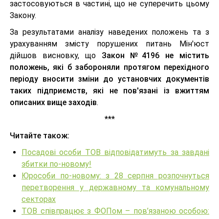
застосовуються в частині, що не суперечить цьому
Закону.
За результатами аналізу наведених положень та з
урахуванням змісту порушених питань Мін'юст
дійшов висновку, що
Закон №4196 не містить
положень, які б забороняли протягом перехідного
періоду вносити зміни до установчих документів
таких підприємств, які не пов'язані із вжиттям
описаних вище заходів
.
***
Читайте також:
Посадові особи ТОВ відповідатимуть за завдані
збитки по-новому!
Юрособи по-новому: з 28 серпня розпочнуться
перетворення у державному та комунальному
секторах
ТОВ співпрацює з ФОПом – пов’язаною особою: