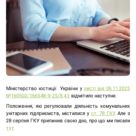
Міністерство юстиції України у
листі від 06.11.2025
№160502/166548-9-25/8.4.3
відмітило наступне.
Положення, які регулювали діяльність комунальних
унітарних підприємств, містилися у
ст. 78 ГКУ
. Але з
28 серпня ГКУ припинив свою дію, про що ми писали
тут
.