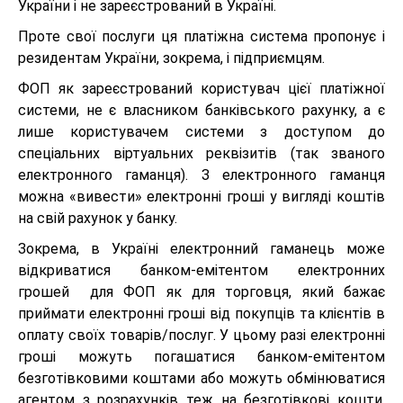
України і не зареєстрований в Україні.
Проте свої послуги ця платіжна система пропонує і
резидентам України, зокрема, і підприємцям.
ФОП як зареєстрований користувач цієї платіжної
системи, не є власником банківського рахунку, а є
лише користувачем системи з доступом до
спеціальних віртуальних реквізитів (так званого
електронного гаманця). З електронного гаманця
можна «вивести» електронні гроші у вигляді коштів
на свій рахунок у банку.
Зокрема, в Україні електронний гаманець може
відкриватися банком-емітентом електронних
грошей для ФОП як для торговця, який бажає
приймати електронні гроші від покупців та клієнтів в
оплату своїх товарів/послуг. У цьому разі електронні
гроші можуть погашатися банком-емітентом
безготівковими коштами або можуть обмінюватися
агентом з розрахунків теж на безготівкові кошти.