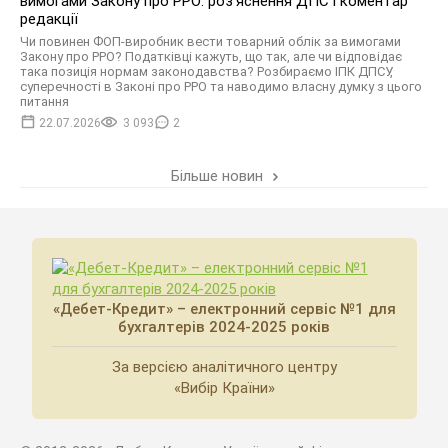
вимогами Закону про РРО: роз'яснення ДПС і коментар
редакції
Чи повинен ФОП-виробник вести товарний облік за вимогами
Закону про РРО? Податківці кажуть, що так, але чи відповідає
така позиція нормам законодавства? Розбираємо ІПК ДПСУ,
суперечності в Законі про РРО та наводимо власну думку з цього
питання
22.07.2026
3 093
2
Більше новин
«Дебет-Кредит» – електронний сервіс №1 для
бухгалтерів 2024-2025 років
За версією аналітичного центру
«Вибір Країни»