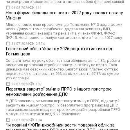
чи резервного касового апарата тягне за собою фінансові санкції
06.08.2026
111
Нова форма фіскального чека з 2027 року: проєкт наказу
Мінфіну
Мінфін оприлюднив проєкт змін до Положення №13 щодо форми
чекiв. Документом передбачено додавання реквізиту IMEI,
уточнення комiсiї еквайра та реквізитів у чеках ФКЧ-1, ФКЧ-2 і
ФКЧ-5. Нові правила планується ввести в дію з 1 січня 2027 року
31.07.2026
2 594
Готівковий обіг в Україні у 2026 році: статистика від
Гетманцева
Хоча від початку року обсяг готівки збільшився на 4,8%, робити
висновок про різкий стрибок попиту на готівку не варто. Така
динаміка має сезонний характер. Безготівкові платежі суттєво
переважають і становлять 96% за кількістю та 67,3% за сумою
усіх операцій
29.07.2026
107
Перегляд закритої зміни в ПРРО з іншого пристрою
неможливий: роз'яснення ДПС
У ДПС пояснили, чи можна переглянути зміну в ПРРО, відкриту й
закриту на іншому пристрої. У безоплатних програмах від ДПС
така синхронізація відсутня, проте комерційні розробники ПРРО
можуть налаштувати подібний функціонал
27.07.2026
104
Чи повинні ФОПи-виробники вести товарний облік за