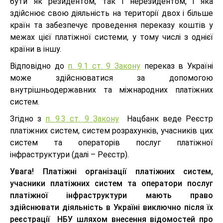
бути як резидентом, так і нерезидентом, і яка
здійснює свою діяльність на території двох і більше
країн та забезпечує проведення переказу коштів у
межах цієї платіжної системи, у тому числі з однієї
країни в іншу.
Відповідно до
п. 9.1 ст. 9 Закону
переказ в Україні
може здійснюватися за допомогою
внутрішньодержавних та міжнародних платіжних
систем.
Згідно з
п. 9.3 ст. 9 Закону
Нацбанк веде Реєстр
платіжних систем, систем розрахунків, учасників цих
систем та операторів послуг платіжної
інфраструктури (далі – Реєстр).
Увага!
Платіжні організації платіжних систем,
учасники платіжних систем та оператори послуг
платіжної інфраструктури мають право
здійснювати діяльність в Україні виключно після їх
реєстрації
НБУ
шляхом внесення відомостей про