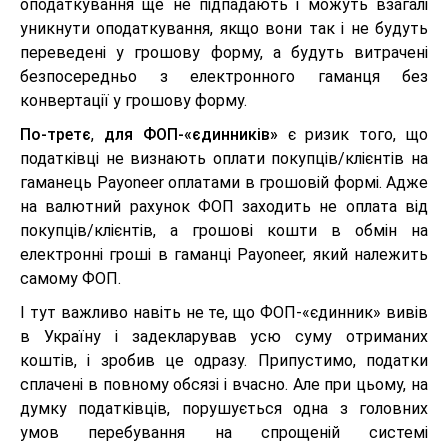
оподаткування ще не підпадають і можуть взагалі
уникнути оподаткування, якщо вони так і не будуть
переведені у грошову форму, а будуть витрачені
безпосередньо з електронного гаманця без
конвертації у грошову форму.
По-третє
,
для ФОП-«єдинників»
є ризик того, що
податківці не визнають оплати покупців/клієнтів на
гаманець Payoneer оплатами в грошовій формі. Адже
на валютний рахунок ФОП заходить не оплата від
покупців/клієнтів, а грошові кошти в обмін на
електронні гроші в гаманці Payoneer, який належить
самому ФОП.
І тут важливо навіть не те, що ФОП-«єдинник» вивів
в Україну і задекларував усю суму отриманих
коштів, і зробив це одразу. Припустимо, податки
сплачені в повному обсязі і вчасно. Але при цьому, на
думку податківців, порушується одна з головних
умов перебування на спрощеній системі