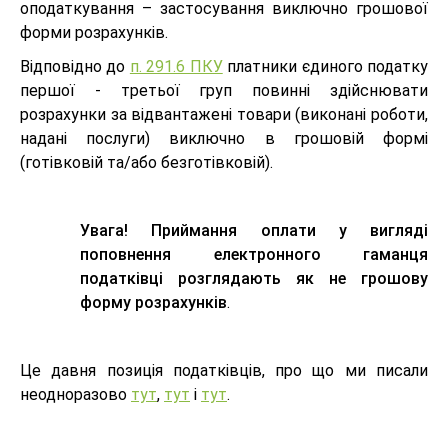
оподаткування – застосування виключно грошової
форми розрахунків.
Відповідно до
п. 291.6 ПКУ
платники єдиного податку
першої - третьої груп повинні здійснювати
розрахунки за відвантажені товари (виконані роботи,
надані послуги) виключно в грошовій формі
(готівковій та/або безготівковій).
Увага! Приймання оплати у вигляді
поповнення електронного гаманця
податківці розглядають як не грошову
форму розрахунків
.
Це давня позиція податківців, про що ми писали
неодноразово
тут
,
тут
і
тут
.