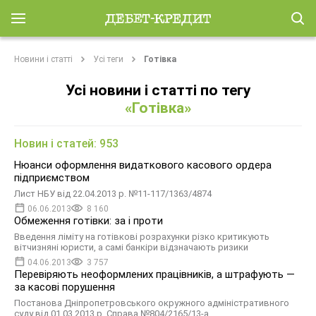
Новини і статті
Усі теги
Готівка
Усі новини і статті по тегу
«Готівка»
Новин і статей: 953
Нюанси оформлення видаткового касового ордера
підприємством
Лист НБУ від 22.04.2013 р. №11-117/1363/4874
06.06.2013
8 160
Обмеження готівки: за і проти
Введення ліміту на готівкові розрахунки різко критикують
вітчизняні юристи, а самі банкіри відзначають ризики
04.06.2013
3 757
Перевіряють неоформлених працівників, а штрафують —
за касові порушення
Постанова Дніпропетровського окружного адміністративного
суду від 01.03.2013 р. Справа №804/2165/13-а