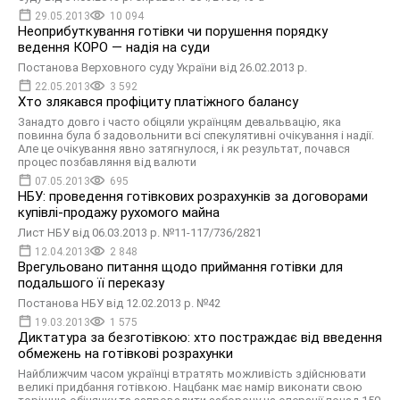
29.05.2013
10 094
Неоприбуткування готівки чи порушення порядку
ведення КОРО — надія на суди
Постанова Верховного суду України від 26.02.2013 р.
22.05.2013
3 592
Хто злякався профіциту платіжного балансу
Занадто довго і часто обіцяли українцям девальвацію, яка
повинна була б задовольнити всі спекулятивні очікування і надії.
Але це очікування явно затягнулося, і як результат, почався
процес позбавляння від валюти
07.05.2013
695
НБУ: проведення готівкових розрахунків за договорами
купівлі-продажу рухомого майна
Лист НБУ від 06.03.2013 р. №11-117/736/2821
12.04.2013
2 848
Врегульовано питання щодо приймання готівки для
подальшого її переказу
Постанова НБУ від 12.02.2013 р. №42
19.03.2013
1 575
Диктатура за безготівкою: хто постраждає від введення
обмежень на готівкові розрахунки
Найближчим часом українці втратять можливість здійснювати
великі придбання готівкою. Нацбанк має намір виконати свою