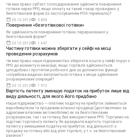
Чи має право суб’єкт господарювання здійснити повернення
готівки через РРО, якщо оплату за такий товар проведено у
безготівковій формі (із застосуванням POS-термінала)?
05.10.2012
3 858
Повернення «безготівкової готівки»
Як здійснюється повернення готівки, перерахованої у
безготівковій формі?
03.10.2012
1 647
Частину готівки можна зберігати у сейфі на місці
проведення розрахунків
Чи має право наше підприємство зберігати кошти у сейфі поруч з
РРО до моменту їх інкасації, якщо торгівля здійснюється
цілодобово і протягом робочого дня за допомогою функції
«службова видача» вилучається готівка з місця здійснення
розрахункових операцій?
03.10.2012
1 972
Вартість патенту зменшує податок на прибуток лише від
виду діяльності, для якого його придбано
Наше підприємство — платник податку на прибуток займається
виробництвом та продажем власної продукції (доставляємо за
адресами власним автомобілем) як за безготівковим
розрахунком, так і за готівку, без використання РРО. Торгуємо на
підставі торгового патенту. Як врахувати вартість торгового
патенту у зменшення податку на прибуток: від діяльності з
продажу за готівку або від усієї торгівлі, у т.ч. за безготівковий
рахунок?