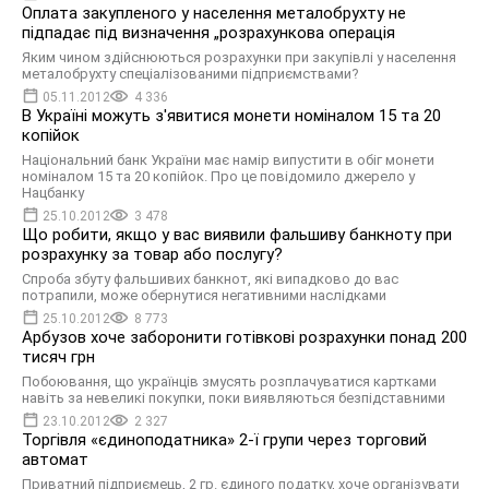
Оплата закупленого у населення металобрухту не
підпадає під визначення „розрахункова операція
Яким чином здійснюються розрахунки при закупівлі у населення
металобрухту спеціалізованими підприємствами?
05.11.2012
4 336
В Україні можуть з'явитися монети номіналом 15 та 20
копійок
Національний банк України має намір випустити в обіг монети
номіналом 15 та 20 копійок. Про це повідомило джерело у
Нацбанку
25.10.2012
3 478
Що робити, якщо у вас виявили фальшиву банкноту при
розрахунку за товар або послугу?
Спроба збуту фальшивих банкнот, які випадково до вас
потрапили, може обернутися негативними наслідками
25.10.2012
8 773
Арбузов хоче заборонити готівкові розрахунки понад 200
тисяч грн
Побоювання, що українців змусять розплачуватися картками
навіть за невеликі покупки, поки виявляються безпідставними
23.10.2012
2 327
Торгівля «єдиноподатника» 2-ї групи через торговий
автомат
Приватний підприємець, 2 гр. єдиного податку, хоче організувати