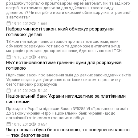
роздрібну торгівлю промтоваром через автомат. Які та від кого
потрібно отримати дозволи для здійснення такого виду
діяльності? Чи потрібно вести окремий облік виручки, отриманої
з автомата?
19.10.2012
1 666
Набрав чинності закон, який обмежує розрахунки
готівкою: деталі
18 жовтня набув чинності закон про платіжні системи, який
обмежує розрахунки готівкою та допоможе витягнути з-під
матраців громадян доларові заначки, йдеться в сюжеті ТСН
19.10.2012
4 892
НБУ встановлюватиме граничні суми для розрахунків
готівкою
Підписано закон про внесення змін до деяких законодавчих актів
України щодо функціонування платіжних систем та розвитку
безготівкових розрахунків
16.10.2012
5 140
Національний банк України наглядатиме за платіжними
системами
Президент України підписав Закон №5285-VI «Про внесення змін
до Закону України «Про Національний банк України» щодо
організації готівкового грошового обігу»
10.10.2012
3 654
Якщо оплата була безготівковою, то повернення коштів
— теж безготівкове