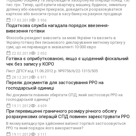
торішню обіцянку та запровадити заборону на операції понад 150
тис. грн. Тепер, щоб купити квартиру, машину, будинок, земельну
ділянку або ювелірні прикраси, доведеться розраховуватися
карткою або вносити гроші в касу банку на рахунок продавця
17.03.2013
3 956
Податкова служба нагадала порядок ввезення-
вивезення готівки
Фізособа-резидент вивозить за межі України та ввозить в
Україну готівку без письмового декларування митному органу у
сумі, що не перевищує в еквіваленті 10 000 євро
22.02.2013
2 052
Готівка є оприбуткованою, якщо є щоденний фіскальний
чек без запису у КОРО
Лист ДПСУ від 11.06.2012 р. №9756/6/22-1315/505
28.12.2012
6 971
Перелік документів для застосування РРО на
господарській одиниці
Які документи повинен зберігати СПД, який застосовує РРО на
господарській одиниці?
19.11.2012
4 609
При перевищенні граничного розміру річного обсягу
розрахункових операцій СПД повинен зареєструвати РРО
В якому випадку при здійсненні виїзної торгівлі застосовується
РРО та який порядок його використання?
19.11.2012
3 111