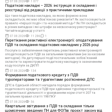
07.08.2026
1 077
Податкові накладні – 2026: інструкція зі складання і
реєстрації від редакції з практичними прикладами
Що таке податкова накладна, за якою формою вона
складається, які має обов’язкові реквізити? Як застосовуються
правило «першої події» і та «касовий метод»? Як ПН складається
в різних випадках і які штрафи за несвоєчасну реєстрацію?
Читайте відповіді у статті
07.08.2026
11 286
1
Перетікання реактивної електроенергії: оподаткування
ПДВ та складання податкових накладних у 2026 році
Послуги із забезпечення перетікань реактивної електроенергії
оподатковуються ПДВ за загальними правилами (не за касовим
методом). На дату першої події постачальник зобов'язаний
скласти та зареєструвати податкову накладну із зазначенням
коду послуги за ДКПП
07.08.2026
134
Формування податкового кредиту з ПДВ
туроператорами та турагентами: роз'яснення ДПС
ДПС в Одеській області нагадала порядок формування
податкового кредиту з ПДВ при здійсненні туроператорської та
турагентської діяльності з урахуванням норм статті 207 та
загальних правил статті 198 ПКУ
07.08.2026
56
Квартальне звітування з ПДВ та складання тільки
щомісячних зведених ПН для ФОПів: проєкт закону від