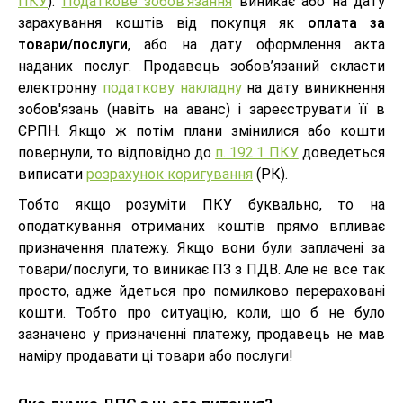
ПКУ
).
Податкове зобов'язання
виникає або на дату
зарахування коштів від покупця як
оплата за
товари/послуги
, або на дату оформлення акта
наданих послуг. Продавець зобов’язаний скласти
електронну
податкову накладну
на дату виникнення
зобов'язань (навіть на аванс) і зареєструвати її в
ЄРПН. Якщо ж потім плани змінилися або кошти
повернули, то відповідно до
п. 192.1 ПКУ
доведеться
виписати
розрахунок коригування
(РК).
Тобто якщо розуміти ПКУ буквально, то на
оподаткування отриманих коштів прямо впливає
призначення платежу. Якщо вони були заплачені за
товари/послуги, то виникає ПЗ з ПДВ. Але не все так
просто, адже йдеться про помилково перераховані
кошти. Тобто про ситуацію, коли, що б не було
зазначено у призначенні платежу, продавець не мав
наміру продавати ці товари або послуги!