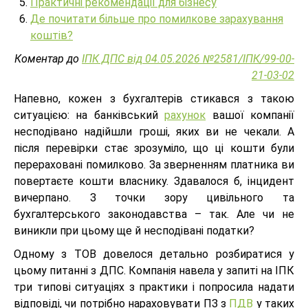
Практичні рекомендації для бізнесу
Де почитати більше про помилкове зарахування
коштів?
Коментар до
ІПК ДПС від 04.05.2026 №2581/ІПК/99-00-
21-03-02
Напевно, кожен з бухгалтерів стикався з такою
ситуацією: на банківський
рахунок
вашої компанії
несподівано надійшли гроші, яких ви не чекали. А
після перевірки стає зрозуміло, що ці кошти були
перераховані помилково. За зверненням платника ви
повертаєте кошти власнику. Здавалося б, інцидент
вичерпано. З точки зору цивільного та
бухгалтерського законодавства – так. Але чи не
виникли при цьому ще й несподівані податки?
Одному з ТОВ довелося детально розбиратися у
цьому питанні з ДПС. Компанія навела у запиті на ІПК
три типові ситуаціях з практики і попросила надати
відповіді, чи потрібно нараховувати ПЗ з
ПДВ
у таких