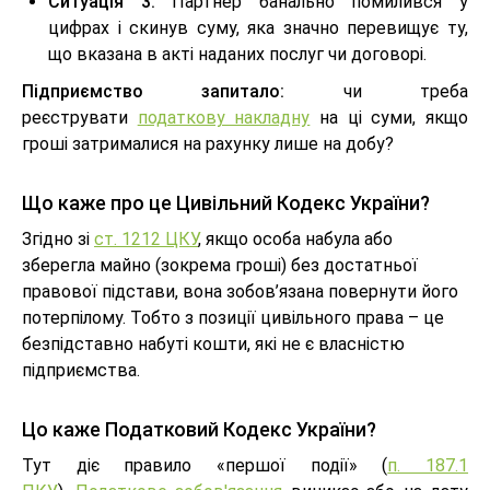
Ситуація 3:
Партнер банально помилився у
цифрах і скинув суму, яка значно перевищує ту,
що вказана в акті наданих послуг чи договорі.
Підприємство запитало:
чи треба
реєструвати
податкову накладну
на ці суми, якщо
гроші затрималися на рахунку лише на добу?
Що каже про це Цивільний Кодекс України?
Згідно зі
ст. 1212 ЦКУ
, якщо особа набула або
зберегла майно (зокрема гроші) без достатньої
правової підстави, вона зобов’язана повернути його
потерпілому. Тобто з позиції цивільного права – це
безпідставно набуті кошти, які не є власністю
підприємства.
Цо каже Податковий Кодекс України?
Тут діє правило «першої події» (
п. 187.1