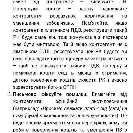
зайве від контрагента – виписуйте ПН.
Повернули кошти – одразу надсилайте
контрагенту розрахунок коригування на
зменшення зобов'язань. Пам'ятайте: якщо
контрагент є платником ПДВ, реєструвати такий
РК буде саме він, тож комунікація з партнером
має бути миттєвою. Та й якщо контрагент не є
платником ПДВ і реєструвати цей РК будете ви
самі, відкладати цю процедуру на завтра не варто
– щоб не сплачувати зайвий ПДВ, повернути
помилкові кошти слід в місяці їх отримання,
датою повернення коштів скласти РК і вчасно
зареєструвати його в ЄРПН!
Письмово фіксуйте помилки.
Вимагайте від
контрагента офіційний лист-пояснення
(наприклад:
«Просимо вважати платіж від [дата] на
суму [сума] помилковим та повернути кошти»
). Це
буде вашим аргументом при перевірках, чому ви
робите повернення коштів та зменшення ПЗ з