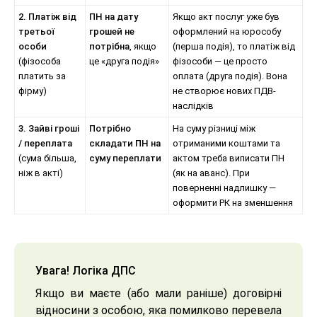
2. Платіж від
ПН на дату
Якщо акт послуг уже був
третьої
грошей не
оформлений на юрособу
особи
потрібна
, якщо
(перша подія), то платіж від
(фізособа
це «друга подія»
фізособи — це просто
платить за
оплата (друга подія). Вона
фірму)
не створює нових ПДВ-
наслідків
3. Зайві гроші
Потрібно
На суму різниці між
/ переплата
складати ПН на
отриманими коштами та
(сума більша,
суму переплати
актом треба виписати ПН
ніж в акті)
(як на аванс). При
поверненні надлишку —
оформити РК на зменшення
Увага! Логіка ДПС
Якщо ви маєте (або мали раніше) договірні
відносини з особою, яка помилково перевела