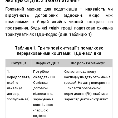
Яка думка ДПС з цього питання?
Головний маркер для податківців –
наявність чи
відсутність договірних відносин
. Якщо між
компаніями є бодай якийсь чинний контракт на
постачання, будь-які «ліві» гроші податкова схильна
трактувати як ПДВ-подію (див. таблицю 1).
Таблиця 1. Три типові ситуації з помилково
перерахованими коштами: ПДВ-наслідки
Ситуація
Вердикт ДПС
Що робити бізнесу?
1.
Потрібно
Скласти податкову
Передоплата,
складати ПН.
накладну на дату отримання
якої не
Оскільки
грошей. На дату повернення
чекали
(є
договірні
— скласти розрахунок
договір,
відносини є,
коригування (РК), який має
послуг немає)
зарахування
зареєструвати контрагент
коштів стає
«першою
подією»