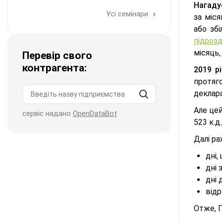
Нагаду
Усі семінари
за міс
або зб
підрозд
місяць
Перевір свого
контрагента:
2019 рі
протяг
деклара
Але цей
сервіс надано
OpenDataBot
523 к.д
Далі ра
дні,
дні 
дні 
відр
Отже, 