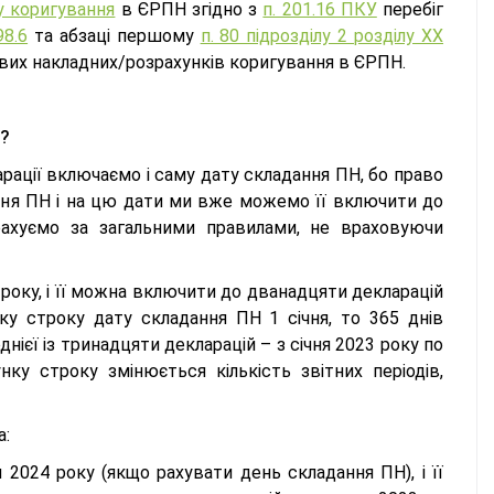
у коригування
в ЄРПН згідно з
п. 201.16 ПКУ
перебіг
98.6
та абзаці першому
п. 80 підрозділу 2 розділу XX
ових накладних/розрахунків коригування в ЄРПН.
Н?
рації включаємо і саму дату складання ПН, бо право
ння ПН і на цю дати ми вже можемо її включити до
(рахуємо за загальними правилами, не враховуючи
 року, і її можна включити до дванадцяти декларацій
ку строку дату складання ПН 1 січня, то 365 днів
ієї із тринадцяти декларацій – з січня 2023 року по
ку строку змінюється кількість звітних періодів,
а:
2024 року (якщо рахувати день складання ПН), і її