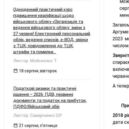
мож
сер
Одноденний практичний курс
мина
підвищення кваліфікації щодо
військового обліку «Організація та
Загало
ведення військового обліку: зміни з
Аргуме
27 червня! Електронний персональний
2023 м
облік, ведення списків, е-ВОД, звірки
числом 
з ТЦК, повідомлення до ТЦК,
штрафи та помилки...
Зверніт
Лектор: Мойсеєнко Т.
спираєм
включе
18 серпня, вівторок
червень
А тепер
Податкові ризики та практичні
рішення – 2026: ПДВ, первинні
документи та податок на прибуток,
При
ПДФО/Військовий збір
2018 рі
Лектор: Самарченко О.Р.
дати ск
21 серпня, пʼятниця