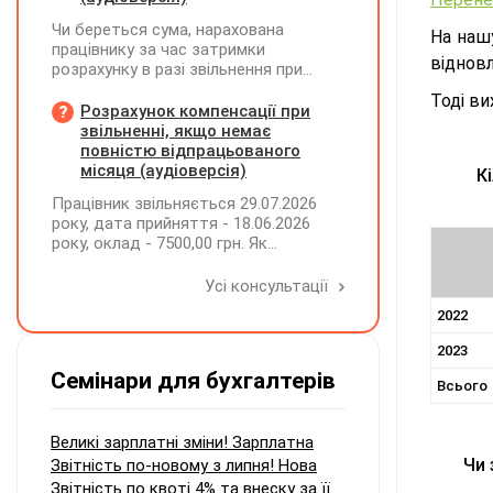
Чи береться сума, нарахована
На нашу
працівнику за час затримки
відновл
розрахунку в разі звільнення при
обчсиленні середньомісячної
Тоді ви
заробітної плати (винагороди), для
Розрахунок компенсації при
розрахунку внеску на підтримку
звільненні, якщо немає
працевлаштування осіб з
повністю відпрацьованого
інвалідністю?
місяця (аудіоверсія)
К
Працівник звільняється 29.07.2026
року, дата прийняття - 18.06.2026
року, оклад - 7500,00 грн. Як
розрахувати компенсацію трьох
невикористаних днів відпустки при
Усі консультації
звільненні?
2022
2023
Семінари для бухгалтерів
Всього
Великі зарплатні зміни! Зарплатна
Чи 
Звітність по-новому з липня! Нова
Звітність по квоті 4% та внеску за її