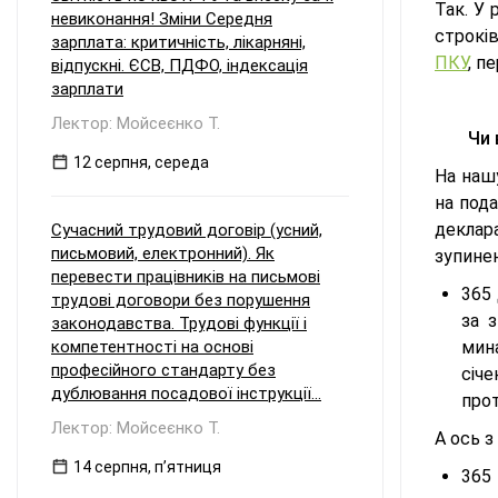
Так. У 
невиконання! Зміни Середня
строкі
зарплата: критичність, лікарняні,
ПКУ
, п
відпускні. ЄСВ, ПДФО, індексація
зарплати
Лектор: Мойсеєнко Т.
Чи 
12 серпня, середа
На нашу
на под
деклар
Сучасний трудовий договір (усний,
письмовий, електронний). Як
зупинен
перевести працівників на письмові
365 
трудові договори без порушення
за 
законодавства. Трудові функції і
компетентності на основі
мина
професійного стандарту без
січ
дублювання посадової інструкції...
про
Лектор: Мойсеєнко Т.
А ось з
14 серпня, пʼятниця
365