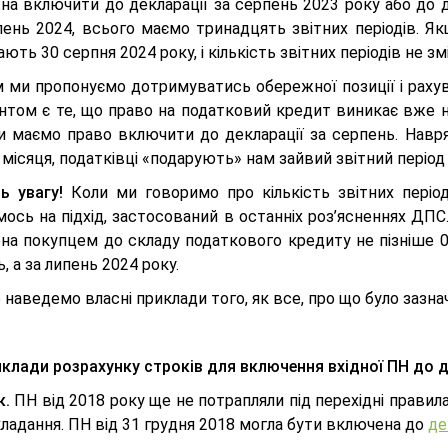
на включити до декларації за серпень 2023 року або до 
пень 2024, всього маємо тринадцять звітних періодів. Я
ють 30 серпня 2024 року, і кількість звітних періодів не з
м ми пропонуємо дотримуватись обережної позиції і рахув
нтом є те, що право на податковий кредит виникає вже н
и маємо право включити до декларації за серпень. Навря
місяця, податківці «подарують» нам зайвий звітний періо
ь увагу!
Коли ми говоримо про кількість звітних періо
ось на підхід, застосований в останніх роз’ясненнях ДПС
на покупцем до складу податкового кредиту не пізніше 08
, а за липень 2024 року.
 наведемо власні приклади того, як все, про що було зазн
клади розрахунку строків для включення вхідної ПН до д
к.
ПН від 2018 року ще не потрапляли під перехідні правил
ладання. ПН від 31 грудня 2018 могла бути включена до
де