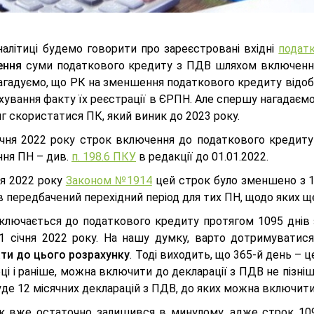
налітиці будемо говорити про зареєстровані вхідні
податк
ення
суми податкового кредиту з ПДВ шляхом включення ї
агадуємо, що РК на зменшення податкового кредиту від
хування факту їх реєстрації в ЄРПН. Але спершу нагадаємо
г скористатися ПК, який виник до 2023 року.
ічня 2022 року строк включення до податкового кредиту
ння ПН – див.
п. 198.6 ПКУ
в редакції до 01.01.2022.
ня 2022 року
Законом №1914
цей строк було зменшено з 1
в передбачений перехідний період для тих ПН, щодо яких щ
ключається до податкового кредиту протягом 1095 днів з 
 1 січня 2022 року. На нашу думку, варто дотримуватися
ти до цього розрахунку
. Тоді виходить, що 365-й день – ц
ці і раніше, можна включити до декларації з ПДВ не пізніш
уде 12 місячних декларацій з ПДВ, до яких можна включити 
ік вже остаточно залишився в минулому, адже строк 109