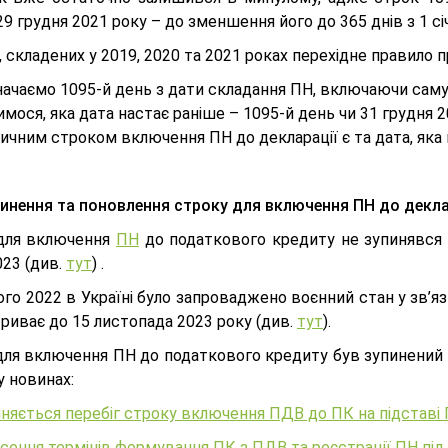
9 грудня 2021 року – до зменшення його до 365 днів з 1 сі
 складених у 2019, 2020 та 2021 роках перехідне правило 
ачаємо 1095-й день з дати складання ПН, включаючи саму
мося, яка дата настає раніше – 1095-й день чи 31 грудня 2
ичним строком включення ПН до декларації є та дата, яка 
инення та поновлення строку для включення ПН до декла
для включення
ПН
до податкового кредиту не зупинявся на
023 (див.
тут
) .
го 2022 в Україні було запроваджено воєнний стан у зв’яз
триває до 15 листопада 2023 року (див.
тут
).
для включення ПН до податкового кредиту був зупинений з
у новинах:
няється перебіг строку включення ПДВ до ПК на підставі 
ення термінів формування ПК з ПДВ та реєстрації ПН під ч