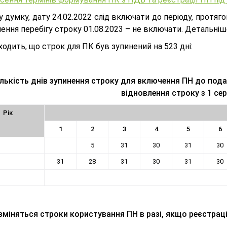
 думку, дату 24.02.2022 слід включати до періоду, протяго
ення перебігу строку 01.08.2023 – не включати. Детальніше
ходить, що строк для ПК був зупинений на 523 дні:
ількість днів зупинення строку для включення ПН до под
відновлення строку з 1 се
Рік
1
2
3
4
5
6
5
31
30
31
30
31
28
31
30
31
30
зміняться строки користування ПН в разі, якщо реєстра