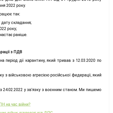
чня 2022 року.
працює так:
 дату складання;
022 року;
настає раніше.
рації з ПДВ
 період дії карантину, який тривав з 12.03.2020 по
ку з військовою агресією російської федерації, який
 24.02.2022 у зв’язку з воєнним станом. Ми пишемо
ПН на час війни?
ас війни: відповіді від ДПС