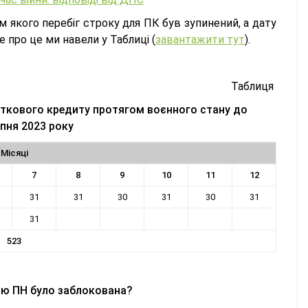
м якого перебіг строку для ПК був зупинений, а дату
 про це ми навели у Таблиці (
завантажити тут
).
Таблиця
аткового кредиту протягом воєнного стану до
рпня 2023 року
Місяці
7
8
9
10
11
12
31
31
30
31
30
31
31
523
цію ПН було заблокована?