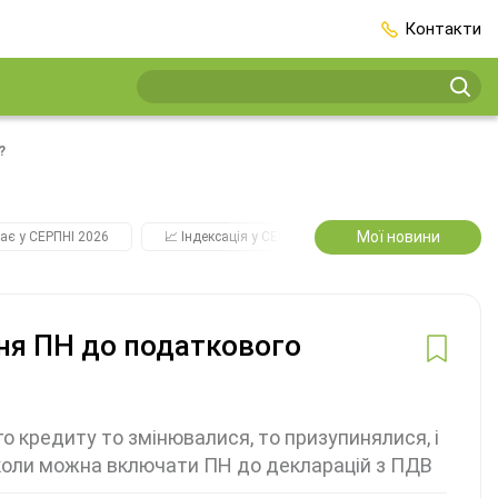
Контакти
?
Мої новини
ає у СЕРПНІ 2026
📈 Індексація у СЕРПНІ
2️⃣0️⃣2️⃣7️⃣ Усі ключо
ня ПН до податкового
 кредиту то змінювалися, то призупинялися, і
, коли можна включати ПН до декларацій з ПДВ