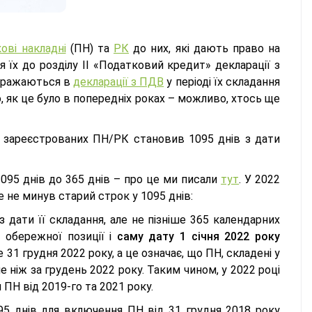
ові накладні
(ПН) та
РК
до них, які дають право на
х до розділу ІІ «Податковий кредит» декларації з
ображаються в
декларації з ПДВ
у періоді їх складання
, як це було в попередніх роках – можливо, хтось ще
 зареєстрованих ПН/РК становив 1095 днів з дати
095 днів до 365 днів – про це ми писали
тут
. У 2022
е не минув старий строк у 1095 днів:
дати її складання, але не пізніше 365 календарних
 обережної позиції і
саму дату 1 січня 2022 року
е 31 грудня 2022 року, а це означає, що ПН, складені у
е ніж за грудень 2022 року. Таким чином, у 2022 році
ПН від 2019-го та 2021 року.
5 днів для включення ПН від 31 грудня 2018 року