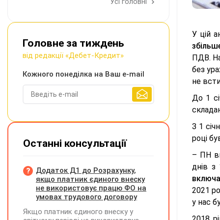
Усі головні
У цій а
Головне за тиждень
збільш
від редакції «Дебет-Кредит»
ПДВ. Н
без ура
Кожного понеділка на Ваш e-mail
не всти
До 1 с
склада
З 1 січ
році бу
Останні консультації
– ПН в
днів з
Додаток Д1 до Розрахунку,
включа
якщо платник єдиного внеску
не використовує працю ФО на
2021 ро
умовах трудового договору
у нас б
Якщо платник єдиного внеску у
2018 р