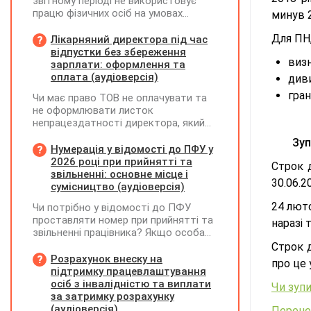
звітному періоді не використовує
працю фізичних осіб на умовах
минув 2
трудового договору (контракту) або
на інших умовах, передбачених
Для ПН,
Лікарняний директора під час
законодавством, Додаток Д1/
відпустки без збереження
визн
Додаток ФІЗ-Д1 за відповідний
зарплати: оформлення та
період не подається
оплата (аудіоверсія)
диви
гран
Чи має право ТОВ не оплачувати та
не оформлювати листок
непрацездатності директора, який
перебуває у відпустці без
Зуп
збереження заробітної плати під час
Нумерація у відомості до ПФУ у
призупинення діяльності
2026 році при прийнятті та
Строк 
підприємства?
звільненні: основне місце і
30.06.2
сумісництво (аудіоверсія)
24 люто
Чи потрібно у відомості до ПФУ
проставляти номер при прийнятті та
наразі 
звільненні працівника? Якщо особа
одночасно працювала за основним
Строк 
місцем роботи та за сумісництвом,
Розрахунок внеску на
про це 
чи рахується це як два роботодавці?
підтримку працевлаштування
осіб з інвалідністю та виплати
Чи зупи
за затримку розрахунку
(аудіоверсія)
Перенес