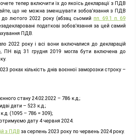
хочете тепер включити їх до якоїсь декларації з ПДВ
’ятайте, що не можна зменшувати зобов’язання з ПДВ
и до лютого 2022 року (абзац сьомий
пп. 69.1 п. 69
незадекларовані податкові зобов’язання за цей самий
ахування ПДВ.
ло 2022 року і всі вони включалися до декларацій
е, ПН від 31 грудня 2019 могла бути включена до
оку.
023 роках кількість днів воєнної заморозки строку –
нного стану 24.02.2022 – 786 к.д.;
дві дати – 523 к.д.;
.д. (1095 – 786 = 309);
і отримуємо дату 4 червня 2024.
ій з ПДВ
за серпень 2023 року по червень 2024 року.