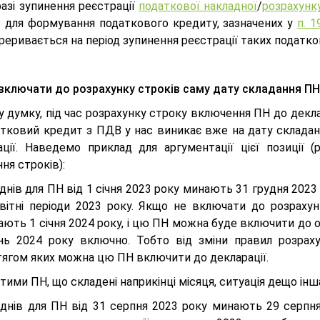
разі зупинення реєстрації
податкової накладної
/
розрахунк
в для формування податкового кредиту, зазначених у
п. 1
ереривається на період зупинення реєстрації таких податк
включати до розрахунку строків саму дату складання П
 думку, під час розрахунку строку включення ПН до декла
атковий кредит з ПДВ у нас виникає вже на дату склада
ації. Наведемо приклад для аргументації цієї позиції 
ня строків):
днів для ПН від 1 січня 2023 року минають 31 грудня 2023
звітні періоди 2023 року. Якщо не включати до розрахун
ють 1 січня 2024 року, і цю ПН можна буде включити до одн
ень 2024 року включно. Тобто від зміни правил розрахун
тягом яких можна цю ПН включити до декларації.
 тими ПН, що складені наприкінці місяця, ситуація дещо інш
 днів для ПН від 31 серпня 2023 року минають 29 серпня 