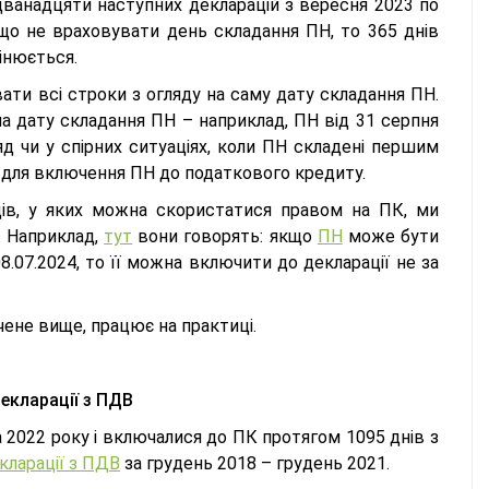
дванадцяти наступних декларацій з вересня 2023 по
кщо не враховувати день складання ПН, то 365 днів
мінюється.
ати всі строки з огляду на саму дату складання ПН.
а дату складання ПН – наприклад, ПН від 31 серпня
д чи у спірних ситуаціях, коли ПН складені першим
д для включення ПН до податкового кредиту.
дів, у яких можна скористатися правом на ПК, ми
. Наприклад,
тут
вони говорять: якщо
ПН
може бути
.07.2024, то її можна включити до декларації не за
ачене вище, працює на практиці.
екларації з ПДВ
а 2022 року і включалися до ПК протягом 1095 днів з
кларації з ПДВ
за грудень 2018 – грудень 2021.