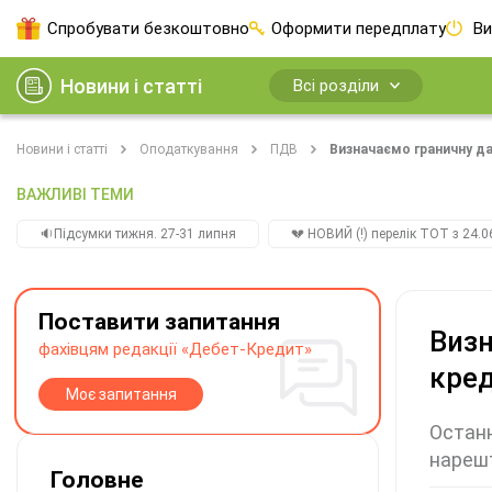
Спробувати безкоштовно
Оформити передплату
Ви
Новини і статті
Всі розділи
Новини і статті
Оподаткування
ПДВ
Визначаємо граничну да
ВАЖЛИВІ ТЕМИ
🔉Підсумки тижня. 27-31 липня
💔 НОВИЙ (!) перелік ТОТ з 24.06
Поставити запитання
Визн
фахівцям редакції «Дебет-Кредит»
кред
Моє запитання
Останн
нарешт
Головне