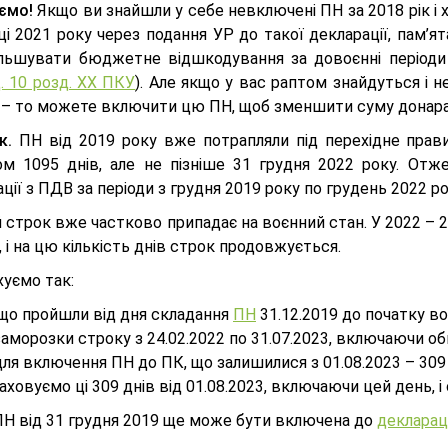
ємо!
Якщо ви знайшли у себе невключені ПН за 2018 рік і 
яці 2021 року через подання УР до такої декларації, пам
ільшувати бюджетне відшкодування за довоєнні період
. 10 розд. ХХ ПКУ
). Але якщо у вас раптом знайдуться і 
, – то можете включити цю ПН, щоб зменшити суму донар
к.
ПН від 2019 року вже потрапляли під перехідне прави
ом 1095 днів, але не пізніше 31 грудня 2022 року. Отж
ції з ПДВ за періоди з грудня 2019 року по грудень 2022 р
 строк вже частково припадає на воєнний стан. У 2022 – 2
., і на цю кількість днів строк продовжується.
хуємо так:
 що пройшли від дня складання
ПН
31.12.2019 до початку воє
заморозки строку з 24.02.2022 по 31.07.2023, включаючи оби
для включення ПН до ПК, що залишилися з 01.08.2023 – 309 к
аховуємо ці 309 днів від 01.08.2023, включаючи цей день, 
ПН від 31 грудня 2019 ще може бути включена до
декларац