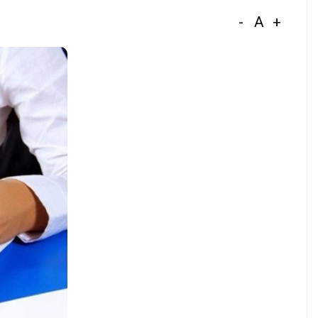
-
A
+