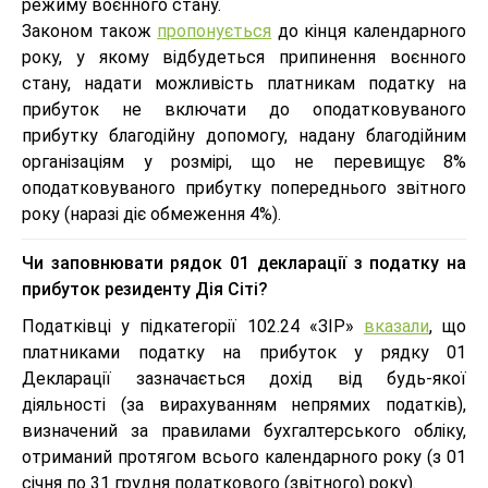
режиму воєнного стану.
Законом також
пропонується
до кінця календарного
року, у якому відбудеться припинення воєнного
стану, надати можливість платникам податку на
прибуток не включати до оподатковуваного
прибутку благодійну допомогу, надану благодійним
організаціям у розмірі, що не перевищує 8%
оподатковуваного прибутку попереднього звітного
року (наразі діє обмеження 4%).
Чи заповнювати рядок 01 декларації з податку на
прибуток резиденту Дія Сіті?
Податківці у підкатегорії 102.24 «ЗІР»
вказали
, що
платниками податку на прибуток у рядку 01
Декларації зазначається дохід від будь-якої
діяльності (за вирахуванням непрямих податків),
визначений за правилами бухгалтерського обліку,
отриманий протягом всього календарного року (з 01
січня по 31 грудня податкового (звітного) року).