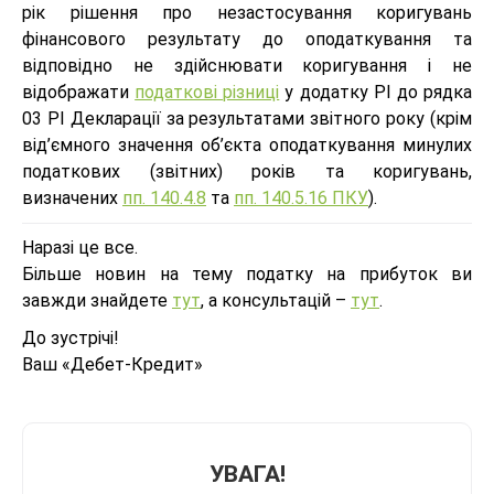
рік рішення про незастосування коригувань
фінансового результату до оподаткування та
відповідно не здійснювати коригування і не
відображати
податкові різниці
у додатку РІ до рядка
03 РІ Декларації за результатами звітного року (крім
від’ємного значення об’єкта оподаткування минулих
податкових (звітних) років та коригувань,
визначених
пп. 140.4.8
та
пп. 140.5.16 ПКУ
).
Наразі це все.
Більше новин на тему податку на прибуток ви
завжди знайдете
тут
, а консультацій –
тут
.
До зустрічі!
Ваш «Дебет-Кредит»
УВАГА!