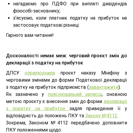
нагадаємо про ПДФО при виплаті дивідендів
фізособі-засновнику;
зʼясуємо, коли платник податку на прибуток не
застосовує податкові різниці.
Гарного вам читання!
Досконалості немає меж: черговий проєкт змін до
декларації з податку на прибуток
ДПСУ
оприлюднила
проєкт наказу Мініфіну з
черговими змінами до форми Податкової декларації
з податку на прибуток підприємств (
завантажити
).
Як зазначено у
пояснювальній записці
, оновною
метою проєкту є внесення змін до форми
декларації
з податку на прибуток
задля приведення її у
відповідність до положень ПКУ та
Закону №4112.
Зокрема, Законом №4112 передбачено доповнити
ПКУ положеннями щодо: