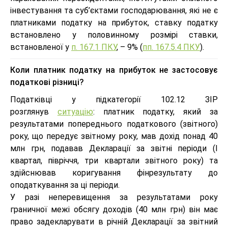
інвестування та суб’єктами господарювання, які не є
платниками податку на прибуток, ставку податку
встановлено у половинному розмірі ставки,
встановленої у
п. 167.1 ПКУ
, – 9% (
пп. 167.5.4 ПКУ
).
Коли платник податку на прибуток не застосовує
податкові різниці?
Податківці у підкатегорії 102.12 ЗІР
розглянув
ситуацію
: платник податку, який за
результатами попереднього податкового (звітного)
року, що передує звітному року, мав дохід понад 40
млн грн, подавав Декларації за звітні періоди (І
квартал, півріччя, три квартали звітного року) та
здійснював коригування фінрезультату до
оподаткування за ці періоди.
У разі неперевищення за результатами року
граничної межі обсягу доходів (40 млн грн) він має
право задекларувати в річній Декларації за звітний