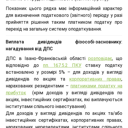
Показник цього рядка має інформаційний характер
для визначення податкового (звітного) періоду у разі
прийняття рішення таким платником податку про
перехід на загальну систему оподаткування.
Виплата дивідендів фізособі-засновнику:
нагадування від ДПС
ДПС в Івано-Франківській області
розповідає
, що
відповідно до
пп. 167.5.2 ПКУ
ставку податку
встановлено у розмірі 5% – для доходів у вигляді
дивідендів по акціях та
корпоративних правах
,
нарахованих резидентами –
платниками податку на
прибуток
(крім доходів у вигляді дивідендів по
акціях, інвестиційних сертифікатах, які виплачуються
інститутами спільного інвестування).
Для доходів у вигляді дивідендів по акціях та/або
інвестиційних сертифікатах, корпоративних правах,
нарахованих нерезидентами, інститутами спільного