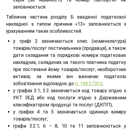
заповнюється.
Таблична частина розділу Б зведеної податкової
накладної з типом причини «13» заповнюється з
урахуванням таких особливостей:
у графі 2 зазначаються опис (номенклатура)
товарів/послуг постачальника (продавця), а також
дати складання та порядкові номери податкових
накладних, складених на такого платника податку
при постачанні йому товарів/послуг, необоротних
активів, за якими він визначає податкові
зобов’язання відповідно до
п. 198.5 ПКУ
;
у графах 3.1, 3.3 зазначається код товару згідно з
УКТ ЗЕД або код послуги згідно з Державним
класифікатором продукції та послуг (ДКПП);
у графах 4 та 5 зазначається одиниця виміру
товарів/послуг;
графи 3.2.1, 6 – 8, 10 та 11 заповнюються у