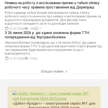
Неявка на роботу з нез'ясованих причин у табелі обліку
робочого часу: правила проставлення від Держпраці
Роботодавець зобов'язаний заповнювати табель обліку
робочого часу з позначкою про неявку з нез'ясованих причин за
відсутності підтвердних документів. Для фіксації такої
відсутності складають акти та доповідні записки
31.07.2026
184
1
З 26 липня 2026 р. діє єдина оновлена форма ТТН:
попередження від Укртрансбезпеки
Укртрансбезпека попередила, що з 26 липня 2026 р. діє єдина
оновлена форма ТТН. З цієї дати використання старої форми під
час перевезень буде вважатися порушенням за що є
відповідальність
31.07.2026
4 302
Більше новин
«Дебет-Кредит» – електронний сервіс №1 для
бухгалтерів 2024-2025 років