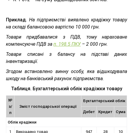
Приклад.
На підприємстві виявлено крадіжку товару
на складі балансовою вартістю 10 000 грн.
Товари придбавалися з ПДВ, тому нараховане
компенсуюче ПДВ за
п. 198.5 ПКУ
– 2 000 грн.
Товари списані з балансу на підставі даних
інвентаризації.
Згодом встановлено винну особу, яка відшкодувала
шкоду на банківський рахунок підприємства.
Таблиця. Бухгалтерський облік крадіжки товару
№
Бухгалтерський облік
з/
Зміст господарської операції
Дебет
Кредит
Сума
п
Облік крадіжки
1
Викрадено товар
947
28
10