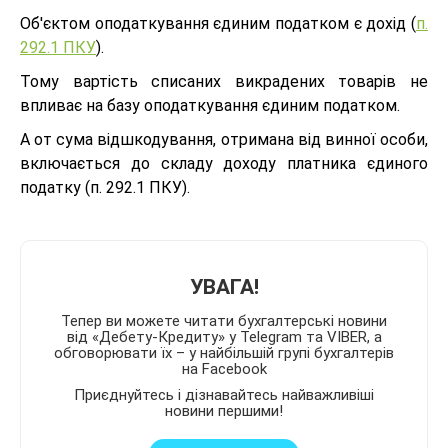
Об'єктом оподаткування єдиним податком є дохід (
п.
292.1 ПКУ
).
Тому вартість списаних викрадених товарів не
впливає на базу оподаткування єдиним податком.
А от сума відшкодування, отримана від винної особи,
включається до складу доходу платника єдиного
податку (п. 292.1 ПКУ).
УВАГА!
Тепер ви можете читати бухгалтерські новини
від «Дебету-Кредиту» у Telegram та VIBER, а
обговорювати їх – у найбільшій групі бухгалтерів
на Facebook
Приєднуйтесь і дізнавайтесь найважливіші
новини першими!