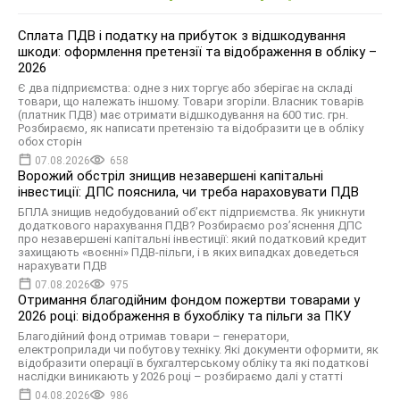
Сплата ПДВ і податку на прибуток з відшкодування
шкоди: оформлення претензії та відображення в обліку –
2026
Є два підприємства: одне з них торгує або зберігає на складі
товари, що належать іншому. Товари згоріли. Власник товарів
(платник ПДВ) має отримати відшкодування на 600 тис. грн.
Розбираємо, як написати претензію та відобразити це в обліку
обох сторін
07.08.2026
658
Ворожий обстріл знищив незавершені капітальні
інвестиції: ДПС пояснила, чи треба нараховувати ПДВ
БПЛА знищив недобудований об’єкт підприємства. Як уникнути
додаткового нарахування ПДВ? Розбираємо роз’яснення ДПС
про незавершені капітальні інвестиції: який податковий кредит
захищають «воєнні» ПДВ-пільги, і в яких випадках доведеться
нарахувати ПДВ
07.08.2026
975
Отримання благодійним фондом пожертви товарами у
2026 році: відображення в бухобліку та пільги за ПКУ
Благодійний фонд отримав товари – генератори,
електроприлади чи побутову техніку. Які документи оформити, як
відобразити операції в бухгалтерському обліку та які податкові
наслідки виникають у 2026 році – розбираємо далі у статті
04.08.2026
986