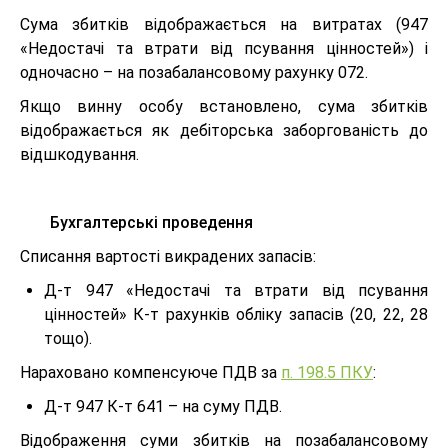
Сума збитків відображається на витратах (947
«Недостачі та втрати від псування цінностей») і
одночасно – на позабалансовому рахунку 072.
Якщо винну особу встановлено, сума збитків
відображається як дебіторська заборгованість до
відшкодування.
Бухгалтерські проведення
Списання вартості викрадених запасів:
Д-т 947 «Недостачі та втрати від псування
цінностей» К-т рахунків обліку запасів (20, 22, 28
тощо).
Нараховано компенсуюче ПДВ за
п. 198.5 ПКУ
:
Д-т 947 К-т 641 – на суму ПДВ.
Відображення суми збитків на позабалансовому