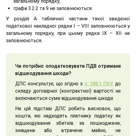
загальному порядку;
графи 3.2.2 та 9 не заповнюються.
У розділі А табличної частини такої зведеної
податкової накладної рядки I – VІІІ заповнюються у
загальному порядку, при цьому рядки IX – XIІ не
заповнюються.
Чи потрібно оподатковувати ПДВ отримане
відшкодування шкоди?
ДПС консультує, що згідно з
п. 188.1 ПКУ
до
складу договірної (контрактної) вартості не
включаються суми відшкодування шкоди.
На цій підставі ДПС робить висновок, що
кошти, які надходять платнику податку як
відшкодування збитків за пошкоджене,
знищене або втрачене майно, не