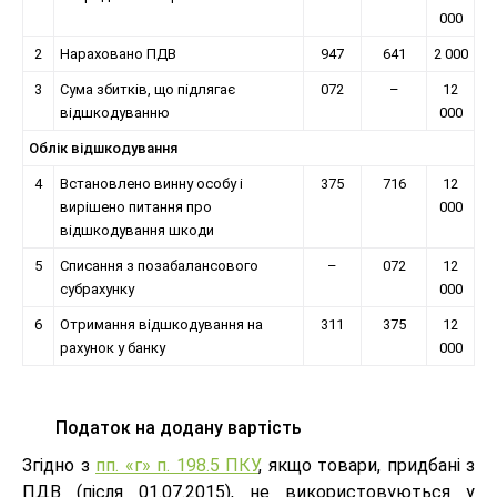
000
2
Нараховано ПДВ
947
641
2 000
3
Сума збитків, що підлягає
072
–
12
відшкодуванню
000
Облік відшкодування
4
Встановлено винну особу і
375
716
12
вирішено питання про
000
відшкодування шкоди
5
Списання з позабалансового
–
072
12
субрахунку
000
6
Отримання відшкодування на
311
375
12
рахунок у банку
000
Податок на додану вартість
Згідно з
пп. «г» п. 198.5 ПКУ
, якщо товари, придбані з
ПДВ (після 01.07.2015), не використовуються у