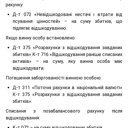
рахунку:
Д-т 072 «Невідшкодовані нестачі і втрати від
псування цінностей» – на суму збитків, що
підлягає відшкодуванню.
Якщо винну особу встановлено:
Д-т 375 «Розрахунки з відшкодування завданих
збитків» К-т 716 «Відшкодування раніше списаних
активів» – на суму, яку винна особа має
відшкодувати.
Погашення заборгованості винною особою:
Д-т 311 «Поточні рахунки в національній валюті»
К-т 375 «Розрахунки з відшкодування завданих
збитків».
Списання з позабалансового рахунку після
відшкодування:
К-т 072 – на суму відшкодованих збитків.