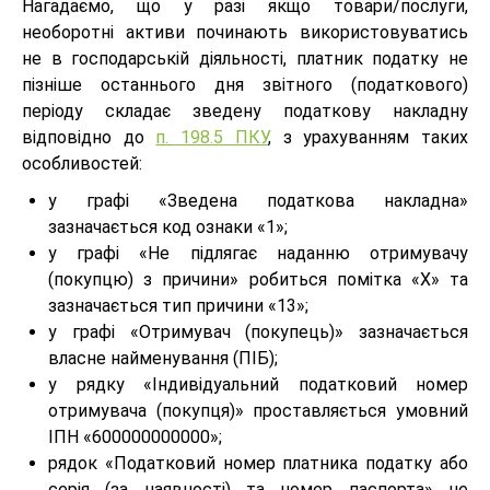
Нагадаємо, що у разі якщо товари/послуги,
необоротні активи починають використовуватись
не в господарській діяльності, платник податку не
пізніше останнього дня звітного (податкового)
періоду складає зведену податкову накладну
відповідно до
п. 198.5 ПКУ
, з урахуванням таких
особливостей:
у графі «Зведена податкова накладна»
зазначається код ознаки «1»;
у графі «Не підлягає наданню отримувачу
(покупцю) з причини» робиться помітка «X» та
зазначається тип причини «13»;
у графі «Отримувач (покупець)» зазначається
власне найменування (ПІБ);
у рядку «Індивідуальний податковий номер
отримувача (покупця)» проставляється умовний
ІПН «600000000000»;
рядок «Податковий номер платника податку або
серія (за наявності) та номер паспорта» не