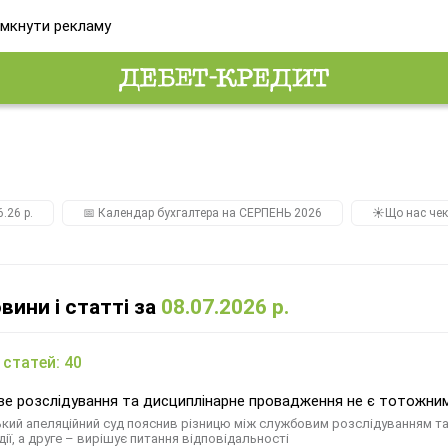
мкнути рекламу
.26 р.
📅 Календар бухгалтера на СЕРПЕНЬ 2026
☀️Що нас чек
овини і статті за
08.07.2026 р.
 статей: 40
е розслідування та дисциплінарне провадження не є тотожним
кий апеляційний суд пояснив різницю між службовим розслідуванням 
ії, а друге – вирішує питання відповідальності