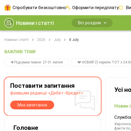
Спробувати безкоштовно
Оформити передплату
Ви
Новини і статті
Всі розділи
Новини і статті
2026
July
8 July
ВАЖЛИВІ ТЕМИ
🔉Підсумки тижня. 27-31 липня
💔 НОВИЙ (!) перелік ТОТ з 24.06
Поставити запитання
Усі н
фахівцям редакції «Дебет-Кредит»
Моє запитання
Новин і
Службов
Херсонсь
Головне
факти под