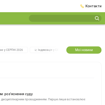
Контакти
Мої новини
ає у СЕРПНІ 2026
📈 Індексація у СЕРПНІ
2️⃣0️⃣2️⃣7️⃣ Усі ключо
и: роз’яснення суду
та дисциплінарним провадженням. Перше лише встановлює