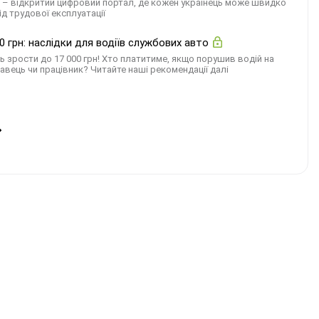
 – відкритий цифровий портал, де кожен українець може швидко
ід трудової експлуатації
грн: наслідки для водіїв службових авто
зрости до 17 000 грн! Хто платитиме, якщо порушив водій на
вець чи працівник? Читайте наші рекомендації далі