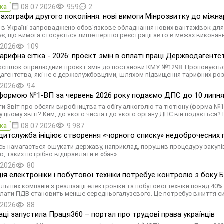
08.07.2026
959
2
ка
ахографи другого покоління: нові вимоги Мінрозвитку до міжна
я в Україні запроваджено обов'язкове обладнання нових вантажівок дл
є, що вимога стосується лише першої реєстрації авто в межах виконанн
.2026
109
арифна сітка - 2026: проєкт змін в оплаті праці Держводагентс
спілок оприлюднив проєкт змін до постанови КМУ №1298. Пропонується
гентства, які не є держслужбовцями, шляхом підвищення тарифних роз
.2026
94
 формою №1-ВП за червень 2026 року подаємо ДПС до 10 липня 
ти Звіт про обсяги виробництва та обігу алкоголю та тютюну (форма №1
 цьому звіті? Ким, до якого числа і до якого органу ДПС він подається? В
08.07.2026
9 987
ка
итслужба ініціює створення «чорного списку» недоброчесних 
сь намагається ошукати державу, наприклад, порушив процедуру закупів
ю, таких потрібно відправляти в «бан»
.2026
80
ція електроніки і побутової техніки потребує контролю з боку 
більших компаній з реалізації електроніки та побутової техніки понад 4
плати ПДВ становить менше середньогалузевого. Це потребує вжиття сист
.2026
88
ці запустила Праця360 – портал про трудові права українців