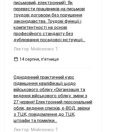
письмовий, електронний). Як
перевести працівників на письмові
трудові договори без порушення
законодавства. Трудові функції і
компетентності на основі
професійного стандарту без
дублювання посадової інструкції...
Лектор: Мойсеєнко Т.
14 серпня, пʼятниця
Одноденний практичний курс
підвищення кваліфікації щодо
військового обліку «Організація та
ведення військового обліку: зміни з
27 червня! Електронний персональний
облік, ведення списків, е-ВОД, звірки
з ТЦК, повідомлення до ТЦК,
штрафи та помилки...
Лектор: Мойсеєнко Т.