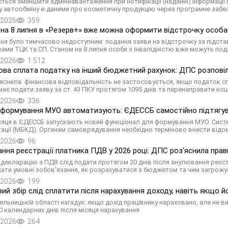
ться зменшити адміннавантаження при нотифікації (наданні) інформаці
у автообміну е-даними про косметичну продукцію через програмне забе
.2026
359
на 8 липня в «Резерв+» вже можна оформити відстрочку особам
вня було тимчасово недоступним: подання заяви на відстрочку за підстав
ами ТЦК та СП. Станом на 8 липня особи з інвалідністю вже можуть под
.2026
1 512
ва сплата податку на інший бюджетний рахунок: ДПС розповіла
яснила: фінансова відповідальність не застосовується, якщо податок с
має подати заяву за ст. 43 ПКУ протягом 1095 днів та перенаправити ко
.2026
336
 формування МУО автоматизують: ЄДЕССБ самостійно підтягу
сяця в ЄДЕССБ запускають новий функціонал для формування МУО. Систе
ації (МБКД). Органам самоврядування необхідно терміново внести відом
.2026
96
ння реєстрації платника ПДВ у 2026 році: ДПС роз'яснила прави
декларацію з ПДВ слід подати протягом 20 днів після анулювання реєстра
ати умовні зобов'язання, як розрахуватися з бюджетом та чим загрожу
.2026
199
вий збір слід сплатити після нарахування доходу, навіть якщо 
ельницькій області нагадує: якщо дохід працівнику нараховано, але не в
30 календарних днів після місяця нарахування
.2026
264