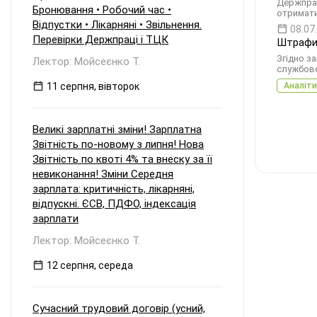
Держпрац
Бронювання • Робочий час •
отримати
Відпустки • Лікарняні • Звільнення.
08.07
Перевірки Держпраці і ТЦК
Штрафи 
Згідно з
Лектор: Мойсеєнко Т.
службово
11 серпня, вівторок
Аналіти
Великі зарплатні зміни! Зарплатна
Звітність по-новому з липня! Нова
Звітність по квоті 4% та внеску за її
невиконання! Зміни Середня
зарплата: критичність, лікарняні,
відпускні. ЄСВ, ПДФО, індексація
зарплати
Лектор: Мойсеєнко Т.
12 серпня, середа
Сучасний трудовий договір (усний,