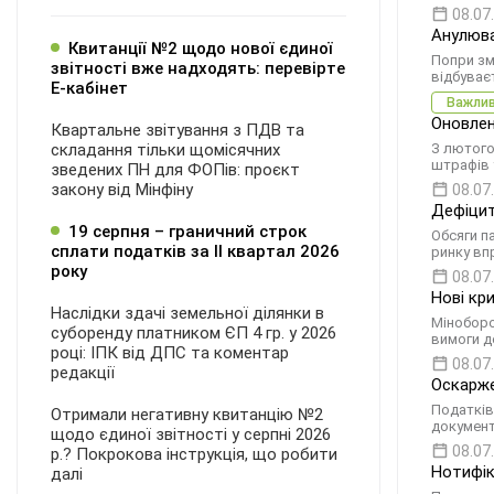
08.07
Анулюва
Квитанції №2 щодо нової єдиної
Попри зм
звітності вже надходять: перевірте
відбуваєт
Е-кабінет
Важли
Оновлен
Квартальне звітування з ПДВ та
складання тільки щомісячних
З лютого
штрафів 
зведених ПН для ФОПів: проєкт
закону від Мінфіну
08.07
Дефіцит
19 серпня – граничний строк
Обсяги п
сплати податків за ІI квартал 2026
ринку вп
року
08.07
Нові кр
Наслідки здачі земельної ділянки в
Міноборо
суборенду платником ЄП 4 гр. у 2026
вимоги д
році: ІПК від ДПС та коментар
08.07
редакції
Оскарже
Податків
Отримали негативну квитанцію №2
документі
щодо єдиної звітності у серпні 2026
08.07
р.? Покрокова інструкція, що робити
Нотифік
далі