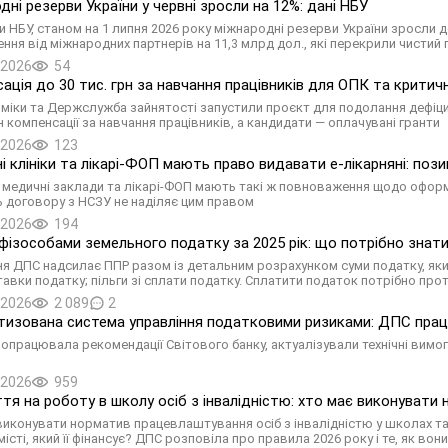
дні резерви України у червні зросли на 12%: дані НБУ
и НБУ, станом на 1 липня 2026 року міжнародні резерви України зросли
ння від міжнародних партнерів на 11,3 млрд дол., які перекрили чисти
.2026
54
ація до 30 тис. грн за навчання працівників для ОПК та крити
міки та Держслужба зайнятості запустили проєкт для подолання дефіци
н компенсації за навчання працівників, а кандидати — оплачувані гранти
.2026
123
і клініки та лікарі-ФОП мають право видавати е-лікарняні: поз
 медичні заклади та лікарі-ФОП мають такі ж повноваження щодо оформл
ь договору з НСЗУ не наділяє цим правом
.2026
194
фізособами земельного податку за 2025 рік: що потрібно знати 
ня ДПС надсилає ППР разом із детальним розрахунком суми податку, яки
тавки податку; пільги зі сплати податку. Сплатити податок потрібно про
.2026
2 089
2
изована система управління податковими ризиками: ДПС прац
опрацювала рекомендації Світового банку, актуалізували технічні вимо
.2026
959
тя на роботу в школу осіб з інвалідністю: хто має виконувати 
виконувати норматив працевлаштування осіб з інвалідністю у школах та 
 місті, який її фінансує? ДПС розповіла про правила 2026 року і те, як