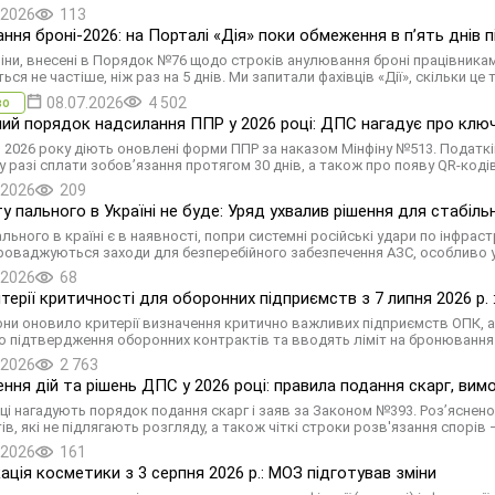
.2026
113
ння броні-2026: на Порталі «Дія» поки обмеження в п’ять днів 
іни, внесені в Порядок №76 щодо строків анулювання броні працівникам,
ься не частіше, ніж раз на 5 днів. Ми запитали фахівців «Дії», скільки це
08.07.2026
4 502
во
ий порядок надсилання ППР у 2026 році: ДПС нагадує про ключ
 2026 року діють оновлені форми ППР за наказом Мінфіну №513. Податкі
у разі сплати зобов’язання протягом 30 днів, а також про появу QR-код
.2026
209
у пального в Україні не буде: Уряд ухвалив рішення для стабіл
ального в країні є в наявності, попри системні російські удари по інфра
роваджуються заходи для безперебійного забезпечення АЗС, особливо 
.2026
68
итерії критичності для оборонних підприємств з 7 липня 2026 р.
ни оновило критерії визначення критично важливих підприємств ОПК, ав
о підтвердження оборонних контрактів та вводять ліміт на бронювання пр
.2026
2 763
ння дій та рішень ДПС у 2026 році: правила подання скарг, ви
ці нагадують порядок подання скарг і заяв за Законом №393. Роз’яснено
в, які не підлягають розгляду, а також чіткі строки розв'язання спорів 
.2026
161
ація косметики з 3 серпня 2026 р.: МОЗ підготував зміни