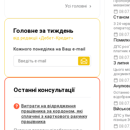
Пропонує
механізм
Усі головні
08.07
Станом 
З 24 чер
оператор
Головне за тиждень
08.07
від редакції «Дебет-Кредит»
Помилко
ДПС роз'
Кожного понеділка на Ваш e-mail
платник 
08.07
З липня
Цього мі
документ
08.07
Анулюва
Останні консультації
Останню 
відображ
08.07
Витрати на відрядження
Військо
працівника за кордоном, які
ДПС у Хм
сплачені з карткового рахунку
пізніше 
працівника
08.07