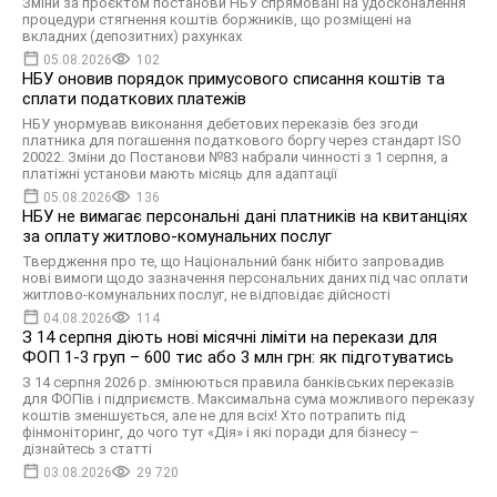
Зміни за проєктом постанови НБУ спрямовані на удосконалення
процедури стягнення коштів боржників, що розміщені на
вкладних (депозитних) рахунках
05.08.2026
102
НБУ оновив порядок примусового списання коштів та
сплати податкових платежів
НБУ унормував виконання дебетових переказів без згоди
платника для погашення податкового боргу через стандарт ISO
20022. Зміни до Постанови №83 набрали чинності з 1 серпня, а
платіжні установи мають місяць для адаптації
05.08.2026
136
НБУ не вимагає персональні дані платників на квитанціях
за оплату житлово-комунальних послуг
Твердження про те, що Національний банк нібито запровадив
нові вимоги щодо зазначення персональних даних під час оплати
житлово-комунальних послуг, не відповідає дійсності
04.08.2026
114
З 14 серпня діють нові місячні ліміти на перекази для
ФОП 1-3 груп – 600 тис або 3 млн грн: як підготуватись
З 14 серпня 2026 р. змінюються правила банківських переказів
для ФОПів і підприємств. Максимальна сума можливого переказу
коштів зменшується, але не для всіх! Хто потрапить під
фінмоніторинг, до чого тут «Дія» і які поради для бізнесу –
дізнайтесь з статті
03.08.2026
29 720