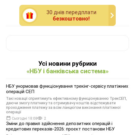
30 днiв передплати
безкоштовно!
Усі новини рубрики
«НБУ і банківська система»
НБУ унормовав функціонування трекінг-сервісу платіжних
операцій СЕП
Такі новації сприятимуть ефективному функціонуванню ТрекСЕП,
даючи змогу платнику та отримувачу коштів відстежувати
проходження платежу за всім ланцюгом виконання платіжної
операції
Сьогодні 18:08
2
Зміни до правил здійснення депозитних операцій і
кредитових переказів-2026: проєкт постанови НБУ