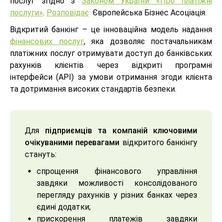
послуг згідно з
Законом України «Про платіжні
послуги»
.
Розповідає
Європейська Бізнес Асоціація.
Відкритий банкінг – це інноваційна модель надання
фінансових послуг
, яка дозволяє постачальникам
платіжних послуг отримувати доступ до банківських
рахунків клієнтів через відкриті програмні
інтерфейси (API) за умови отримання згоди клієнта
та дотримання високих стандартів безпеки.
Для
підприємців та компаній ключовими
очікуваними перевагами
відкритого банкінгу
стануть:
спрощення фінансового управління
завдяки можливості консолідованого
перегляду рахунків у різних банках через
єдині додатки;
прискорення платежів завдяки