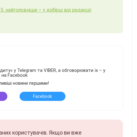
5: найголовніше – у добірці від редакції
иту» у Telegram та VIBER, а обговорювати їх – у
в на Facebook
ливіші новини першими!
Facebook
аних користувачів. Якщо ви вже