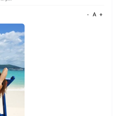
-
A
+