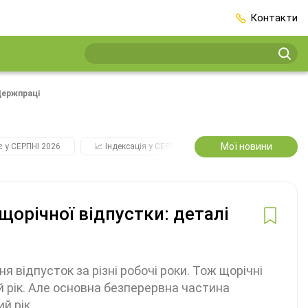
Контакти
Держпраці
Мої новини
є у СЕРПНІ 2026
📈 Індексація у СЕРПНІ
2️⃣0️⃣2️⃣7️⃣ Усі ключові
щорічної відпустки: деталі
 відпусток за різні робочі роки. Тож щорічні
й рік. Але основна безперервна частина
й рік