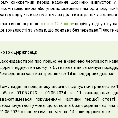
ому конкретний період надання щорічних відпусток у 
ником і власником або уповноваженим ним органом, який
чатку відпустки не пізніш як за два тижні до встановленог
 з частиною першою
статті 12 Закону
щорічну відпустку на
ої тривалості за умови, що основна безперервна її части
новок Держпраці:
Законодавством про працю не визначено черговості наданн
щорічні відпустки можуть бути надані як за минулі періоди,
безперервна частина тривалістю 14 календарних днів
має 
Тому надання працівнику щорічної відпустки тривалістю 1
роботи 01.05.2023 - 01.05.2024 та 11 календарних дні
вважатиметься порушенням частини першої статті 
забезпечується умова, що основна безперервна частина що
01.05.2025 становитиме не менше 14 календарних днів.