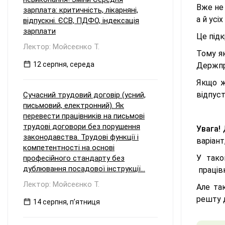
Вже не 
зарплата: критичність, лікарняні,
а й усі
відпускні. ЄСВ, ПДФО, індексація
зарплати
Це підк
Лектор: Мойсеєнко Т.
Тому я
12 серпня, середа
Держпр
Якщо ж
відпуст
Сучасний трудовий договір (усний,
письмовий, електронний). Як
перевести працівників на письмові
трудові договори без порушення
Увага!
законодавства. Трудові функції і
варіант
компетентності на основі
У тако
професійного стандарту без
дублювання посадової інструкції...
працівн
Лектор: Мойсеєнко Т.
Але та
решту д
14 серпня, пʼятниця