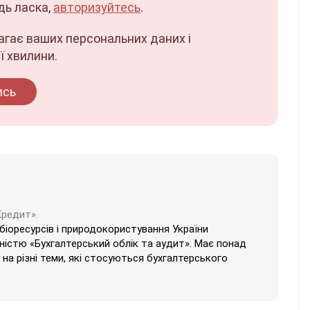
дь ласка,
авторизуйтесь
.
магає ваших персональних даних і
ї хвилини.
ись
Кредит».
 біоресурсів і природокористування України
ністю «Бухгалтерський облік та аудит». Має понад
на різні теми, які стосуються бухгалтерського