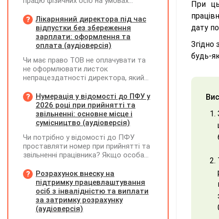
працю фізичних осіб на умовах
При ць
трудового договору (контракту) або
праців
на інших умовах, передбачених
Лікарняний директора під час
законодавством, Додаток Д1/
дату по
відпустки без збереження
Додаток ФІЗ-Д1 за відповідний
зарплати: оформлення та
Згідно
період не подається
оплата (аудіоверсія)
будь-як
Чи має право ТОВ не оплачувати та
не оформлювати листок
непрацездатності директора, який
перебуває у відпустці без
збереження заробітної плати під час
Нумерація у відомості до ПФУ у
Вис
призупинення діяльності
2026 році при прийнятті та
підприємства?
звільненні: основне місце і
сумісництво (аудіоверсія)
Чи потрібно у відомості до ПФУ
проставляти номер при прийнятті та
звільненні працівника? Якщо особа
одночасно працювала за основним
місцем роботи та за сумісництвом,
Розрахунок внеску на
чи рахується це як два роботодавці?
підтримку працевлаштування
осіб з інвалідністю та виплати
за затримку розрахунку
(аудіоверсія)