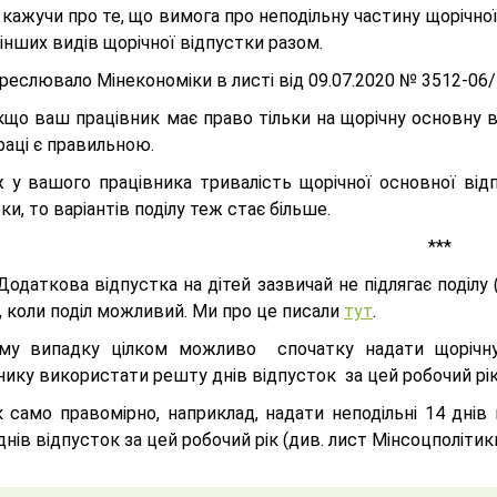
кажучи про те, що вимога про неподільну частину щорічної
х інших видів щорічної відпустки разом.
реслювало Мінекономіки в листі від 09.07.2020 № 3512-06
кщо ваш працівник має право тільки на щорічну основну в
аці є правильною.
 у вашого працівника тривалість щорічної основної відп
ки, то варіантів поділу теж стає більше.
***
Додаткова відпустка на дітей зазвичай не підлягає поділу
, коли поділ можливий. Ми про це писали
тут
.
му випадку цілком можливо спочатку надати щорічну 
ику використати решту днів відпусток за цей робочий рік 
к само правомірно, наприклад, надати неподільні 14 днів
нів відпусток за цей робочий рік (див. лист Мінсоцполітик