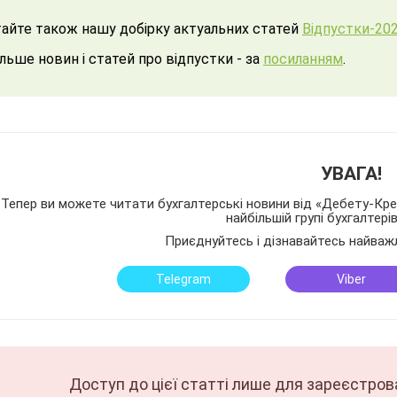
айте також нашу добірку актуальних статей
Відпустки-202
ільше новин і статей про відпустки - за
посиланням
.
УВАГА!
Тепер ви можете читати бухгалтерські новини від «Дебету-Кред
найбільшій групі бухгалтері
Приєднуйтесь і дізнавайтесь найваж
Telegram
Viber
Доступ до цієї статті лише для зареєстров