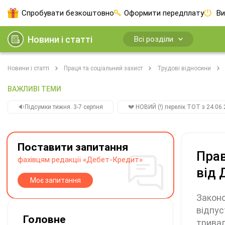
Спробувати безкоштовно
Оформити передплату
Ви
Новини і статті
Всі розділи
Новини і статті
Праця та соціальний захист
Трудові відносини
ВАЖЛИВІ ТЕМИ
🔉Підсумки тижня. 3-7 серпня
💔 НОВИЙ (!) перелік ТОТ з 24.06.
Поставити запитання
Прав
фахівцям редакції «Дебет-Кредит»
від 
Моє запитання
Законо
відпус
Головне
тривал