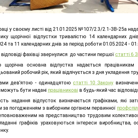
ці у своєму листі від 21.01.2025 №107/2.3/2.1-ЗВ-25а на
нику щорічної відпустки тривалістю 14 календарних днів
024 та 11 календарних днів за період роботи 01.05.2024 - 01.
 відповіді фахівці звернулися до частини першої
статті 6 
 щорічна основна відпустка надається працівникам
ьований робочий рік, який відлічується з дня укладення тр
ами дев'ятою - одинадцятою
статті 10 Закону
визначено
 можуть бути надані
працівникові
в будь-який час відповід
ість надання відпусток визначається графіками, які 
м за погодженням з виборним органом первинної
профспіл
уповноваженим на представництво трудовим колективом о
ладанні графіків ураховуються інтереси виробництва, ос
нку.