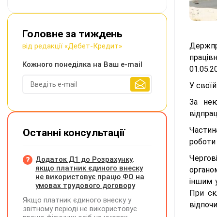
Головне за тиждень
Держпра
від редакції «Дебет-Кредит»
праців
Кожного понеділка на Ваш e-mail
01.05.2
У своїй
За нею
відпрац
Частин
Останні консультації
роботи
Чергов
Додаток Д1 до Розрахунку,
якщо платник єдиного внеску
органо
не використовує працю ФО на
іншим 
умовах трудового договору
При ск
Якщо платник єдиного внеску у
відпочи
звітному періоді не використовує