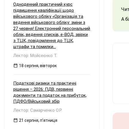
Одноденний практичний курс
Чит
підвищення кваліфікації щодо
військового обліку «Організація та
А б
ведення військового обліку: зміни з
27 червня! Електронний персональний
облік, ведення списків, е-ВОД, звірки
з ТЦК, повідомлення до ТЦК,
штрафи та помилки...
Лектор: Мойсеєнко Т.
18 серпня, вівторок
Податкові ризики та практичні
рішення – 2026: ПДВ, первинні
документи та податок на прибуток,
ПДФО/Військовий збір
Лектор: Самарченко О.Р.
21 серпня, пʼятниця