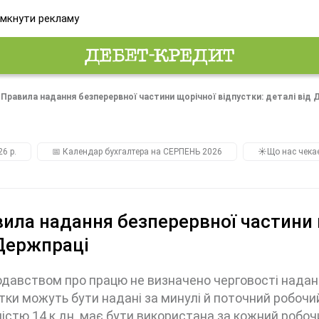
мкнути рекламу
Правила надання безперервної частини щорічної відпустки: деталі від 
26 р.
📅 Календар бухгалтера на СЕРПЕНЬ 2026
☀️Що нас чека
ила надання безперервної частини 
Держпраці
давством про працю не визначено черговості надання
тки можуть бути надані за минулі й поточний робочи
істю 14 к.дн. має бути використана за кожний робочи