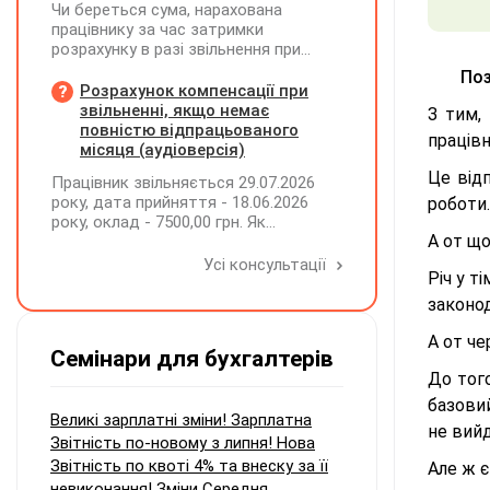
Чи береться сума, нарахована
працівнику за час затримки
розрахунку в разі звільнення при
обчсиленні середньомісячної
Поз
заробітної плати (винагороди), для
Розрахунок компенсації при
розрахунку внеску на підтримку
звільненні, якщо немає
З тим,
працевлаштування осіб з
повністю відпрацьованого
працівн
інвалідністю?
місяця (аудіоверсія)
Це від
Працівник звільняється 29.07.2026
року, дата прийняття - 18.06.2026
роботи
року, оклад - 7500,00 грн. Як
А от щ
розрахувати компенсацію трьох
невикористаних днів відпустки при
Усі консультації
Річ у т
звільненні?
законод
А от че
Семінари для бухгалтерів
До того
базовий
Великі зарплатні зміни! Зарплатна
не вийд
Звітність по-новому з липня! Нова
Звітність по квоті 4% та внеску за її
Але ж є
невиконання! Зміни Середня