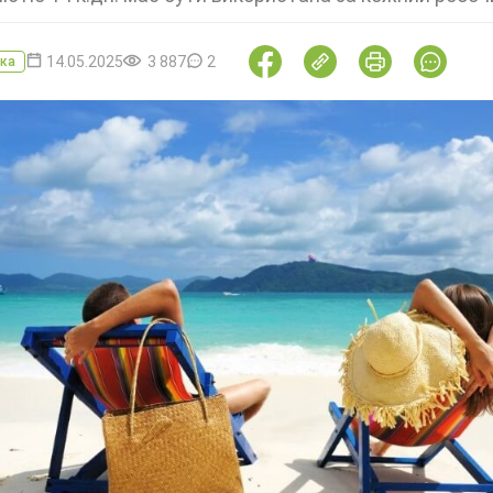
14.05.2025
3 887
2
ка