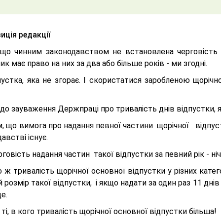
иція редакції
 що чинним законодавством не встановлена черговість н
ик має право на них за два або більше років - ми згодні.
пустка, яка не згорає. І скористатися заробленою щорі
.
одо зауваження Держпраці про тривалість днів відпустки,
ім, що вимога про надання певної частини щорічної відпуст
австві існує.
рговість надання частин такої відпустки за певний рік - н
 ж тривалість щорічної основної відпустки у різних категор
 розмір такої відпустки, і якщо надати за один раз 11 дні
е.
 ті, в кого тривалість щорічної основної відпустки більша!