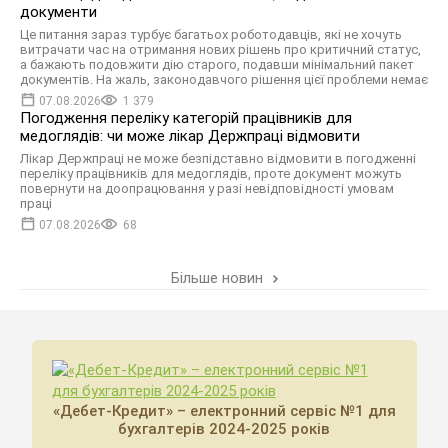
документи
Це питання зараз турбує багатьох роботодавців, які не хочуть
витрачати час на отримання нових рішень про критичний статус,
а бажають подовжити дію старого, подавши мінімальний пакет
документів. На жаль, законодавчого рішення цієї проблеми немає
07.08.2026
1 379
Погодження переліку категорій працівників для
медоглядів: чи може лікар Держпраці відмовити
Лікар Держпраці не може безпідставно відмовити в погодженні
переліку працівників для медоглядів, проте документ можуть
повернути на доопрацювання у разі невідповідності умовам
праці
07.08.2026
68
Більше новин
«Дебет-Кредит» – електронний сервіс №1 для
бухгалтерів 2024-2025 років