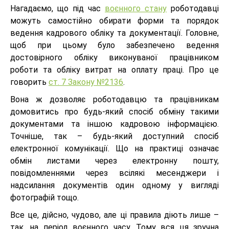
Нагадаємо, що під час
воєнного стану
роботодавці
можуть самостійно обирати форми та порядок
ведення кадрового обліку та документації. Головне,
щоб при цьому було забезпечено ведення
достовірного обліку виконуваної працівником
роботи та обліку витрат на оплату праці. Про це
говорить
ст. 7 Закону №2136
.
Вона ж дозволяє роботодавцю та працівникам
домовитись про будь-який спосіб обміну такими
документами та іншою кадровою інформацією.
Точніше, так – будь-який доступний спосіб
електронної комунікації. Що на практиці означає
обмін листами через електронну пошту,
повідомленнями через всілякі месенджери і
надсилання документів один одному у вигляді
фотографій тощо.
Все це, дійсно, чудово, але ці правила діють лише –
так, на період воєнного часу. Тому вся ця зручна