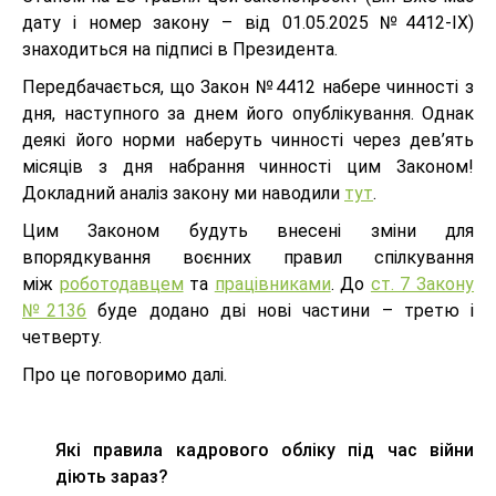
дату і номер закону – від 01.05.2025 №4412-ІХ)
знаходиться на підписі в Президента.
Передбачається, що Закон №4412 набере чинності з
дня, наступного за днем його опублікування. Однак
деякі його норми наберуть чинності через дев’ять
місяців з дня набрання чинності цим Законом!
Докладний аналіз закону ми наводили
тут
.
Цим Законом будуть внесені зміни для
впорядкування воєнних правил спілкування
між
роботодавцем
та
працівниками
. До
ст. 7 Закону
№2136
буде додано дві нові частини – третю і
четверту.
Про це поговоримо далі.
Які правила кадрового обліку під час війни
діють зараз?