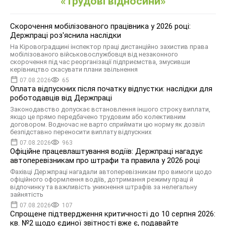
«Трудові відносини»
Скорочення мобілізованого працівника у 2026 році:
Держпраці роз'яснила наслідки
На Кіровоградщині інспектор праці дистанційно захистив права
мобілізованого військовослужбовця від незаконного
скорочення під час реорганізації підприємства, змусивши
керівництво скасувати плани звільнення
07.08.2026
65
Оплата відпускних після початку відпустки: наслідки для
роботодавців від Держпраці
Законодавство допускає встановлення іншого строку виплати,
якщо це прямо передбачено трудовим або колективним
договором. Водночас не варто сприймати цю норму як дозвіл
безпідставно переносити виплату відпускних
07.08.2026
963
Офіційне працевлаштування водіїв: Держпраці нагадує
автоперевізникам про штрафи та правила у 2026 році
Фахівці Держпраці нагадали автоперевізникам про вимоги щодо
офіційного оформлення водіїв, дотримання режиму праці й
відпочинку та важливість уникнення штрафів за нелегальну
зайнятість
07.08.2026
107
Спрощене підтвердження критичності до 10 серпня 2026:
кв. №2 щодо єдиної звітності вже є, подавайте