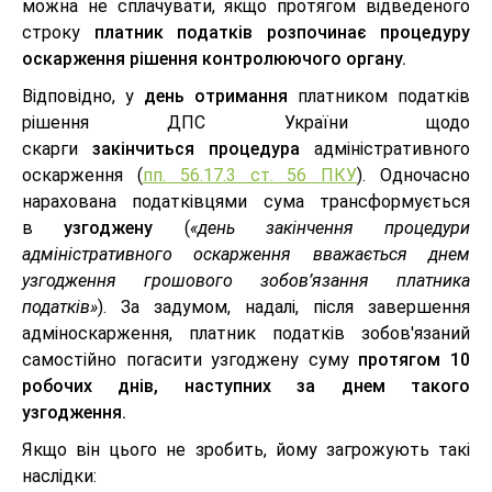
можна не сплачувати, якщо протягом відведеного
строку
платник податків розпочинає процедуру
оскарження рішення контролюючого органу.
Відповідно, у
день отримання
платником податків
рішення ДПС України щодо
скарги
закінчиться
процедура
адміністративного
оскарження (
пп. 56.17.3 ст. 56 ПКУ
). Одночасно
нарахована податківцями сума трансформується
в
узгоджену
(
«день закінчення процедури
адміністративного оскарження вважається днем
узгодження грошового зобов’язання платника
податків»
). За задумом, надалі, після завершення
адміноскарження, платник податків зобов'язаний
самостійно погасити узгоджену суму
протягом 10
робочих днів, наступних за днем такого
узгодження.
Якщо він цього не зробить, йому загрожують такі
наслідки: