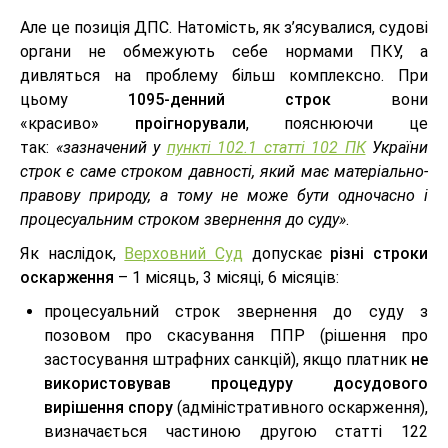
Але це позиція ДПС. Натомість, як з’ясувалися, судові
органи не обмежують себе нормами ПКУ, а
дивляться на проблему більш комплексно. При
цьому
1095-денний строк
вони
«красиво»
проігнорували
, пояснюючи це
так:
«зазначений у
пункті 102.1 статті 102 ПК
України
строк є саме строком давності, який має матеріально-
правову природу, а тому не може бути одночасно і
процесуальним строком звернення до суду»
.
Як наслідок,
Верховний Суд
допускає
різні строки
оскарження
– 1 місяць, 3 місяці, 6 місяців:
процесуальний строк звернення до суду з
позовом про скасування ППР (рішення про
застосування штрафних санкцій), якщо платник
не
використовував процедуру досудового
вирішення спору
(адміністративного оскарження),
визначається частиною другою статті 122