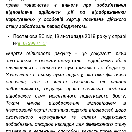
права товариства є
вимога про зобов'язання
відповідача здійснити дії по відображенню/
коригуванню у особовій картці позивача дійсного
стану зобов'язань перед бюджетом
».
Постанова ВС від 19 листопада 2018 року у справі
№
810/5997/15
:
«Картка облікового рахунку – це документ, який
знаходиться в оперативному стані і відображає облік
нарахованих і сплачених сум платежів до бюджету.
Зазначення в ньому суми податку, яка вже фактично
сплачена, але в картці зазначена як
наявна
заборгованість
, порушує права позивача, оскільки
відображає суму
неіснуючого податкового боргу
.
Таким чином, відображення відповідачем в
інтегрованій картці платника податків відомостей щодо
своєчасного нарахування та сплати податкових
зобов'язань, створює наслідки для фінансового стану
позивача, а належним способом захисту порушеного