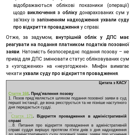
відображаються облікові показники (операції)
щодо
виключення з обліку
донарахованих сум у
зв’язку із
запізненням надходження ухвали суду
про відкриття провадження
у справі.
Отже, за задумом,
внутрішній облік у ДПС має
реагувати на подання платником податків позовної
заяви
. Натомість безпосереднє подання позову – не
привід для ДПС змінювати статус обліковуваних сум
з «узгоджених» на «неузгоджені». Мінфін вимагає
чекати
ухвали суду про відкриття провадження
.
Цитата з КАСУ
Стаття 168
. Пред’явлення позову
1. Позов пред’являється шляхом подання позовної заяви в суд 
першої інстанції, де вона реєструється та не пізніше наступного 
дня передається судді.
…
Стаття 171
. Відкриття провадження в адміністративній 
справі
…8. Питання про відкриття провадження в адміністративній 
справі суддя вирішує протягом п’яти днів з дня надходження 
до адміністративного суду позовної заяви, заяви про усунення 