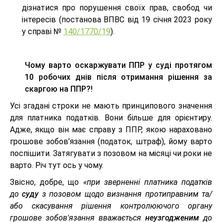
дізнатися про порушення своїх прав, свобод чи
інтересів (постанова ВПВС від 19 січня 2023 року
у справі №
140/1770/19
).
Чому варто оскаржувати ППР у суді протягом
10 робочих днів після отримання рішення за
скаргою на ППР?!
Усі згадані строки не мають принципового значення
для платника податків. Вони більше для орієнтиру.
Адже, якщо він має справу з ППР, якою нараховано
грошове зобов’язання (податок, штраф), йому варто
поспішити. Затягувати з позовом на місяці чи роки не
варто. Річ тут ось у чому.
Звісно, добре, що
«при зверненні платника податків
до
суду
з позовом щодо визнання протиправним та/
або скасування рішення контролюючого органу
грошове зобов'язання вважається
неузгодженим
до