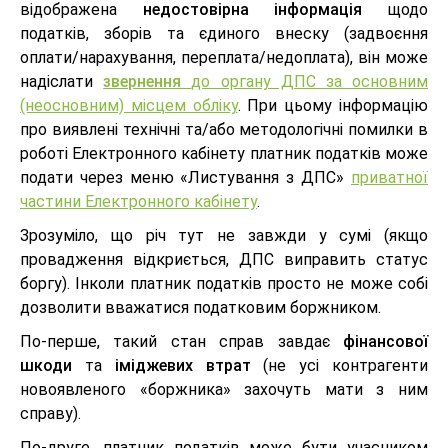
відображена
недостовірна інформація
щодо
податків, зборів та єдиного внеску (задвоєння
оплати/нарахування, переплата/недоплата), він може
надіслати
звернення
до органу ДПС за основним
(неосновним) місцем обліку
. При цьому інформацію
про виявлені технічні та/або методологічні помилки в
роботі Електронного кабінету платник податків може
подати через меню «Листування з ДПС»
приватної
частини Електронного кабінету
.
Зрозуміло, що річ тут не завжди у сумі (якщо
провадження відкриється, ДПС виправить статус
боргу). Інколи платник податків просто не може собі
дозволити вважатися податковим боржником.
По-перше, такий стан справ завдає
фінансової
шкоди
та
іміджевих втрат
(не усі контрагенти
новоявленого «боржника» захочуть мати з ним
справу).
По-друге, платник податків може бути учасником