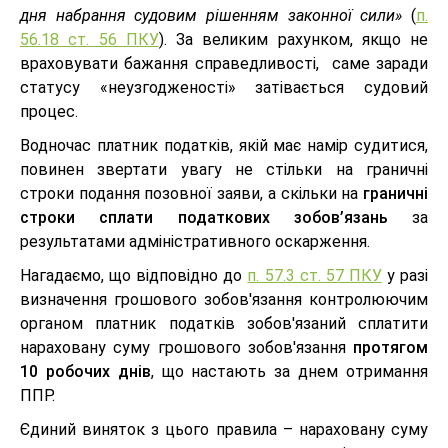
дня набрання судовим рішенням законної сили»
(
п.
56.18 ст. 56 ПКУ
). За великим рахунком, якщо не
враховувати бажання справедливості, саме заради
статусу «неузгодженості» затівається судовий
процес.
Водночас платник податків, якій має намір судитися,
повинен звертати увагу не стільки на граничні
строки подання позовної заяви, а скільки на
граничні
строки сплати податкових зобов’язань
за
результатами адміністративного оскарження.
Нагадаємо, що відповідно до
п. 57.3 ст. 57 ПКУ
у разі
визначення грошового зобов'язання контролюючим
органом платник податків зобов'язаний сплатити
нараховану суму грошового зобов'язання
протягом
10 робочих днів
, що настають за днем отримання
ППР.
Єдиний виняток з цього правила – нараховану суму