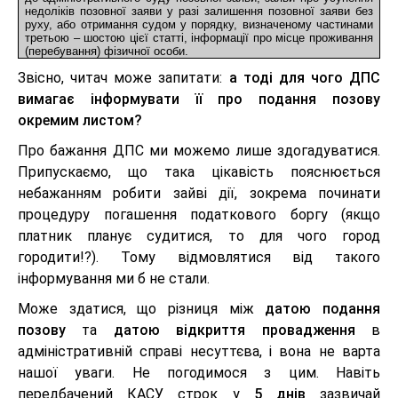
недоліків позовної заяви у разі залишення позовної заяви без 
руху, або отримання судом у порядку, визначеному частинами 
третьою – шостою цієї статті, інформації про місце проживання 
(перебування) фізичної особи.
Звісно, читач може запитати:
а тоді для чого ДПС
вимагає інформувати її про подання позову
окремим листом?
Про бажання ДПС ми можемо лише здогадуватися.
Припускаємо, що така цікавість пояснюється
небажанням робити зайві дії, зокрема починати
процедуру погашення податкового боргу (якщо
платник планує судитися, то для чого город
городити!?). Тому відмовлятися від такого
інформування ми б не стали.
Може здатися, що різниця між
датою подання
позову
та
датою відкриття провадження
в
адміністративній справі несуттєва, і вона не варта
нашої уваги. Не погодимося з цим. Навіть
передбачений КАСУ строк у
5 днів
зазвичай