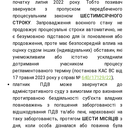
початку липня 2022 року. Тобто позивач
звернувся з пропуском передбаченого
процесуальним законом
ШЕСТИМІСЯЧНОГО
СТРОКУ
. Запровадження воєнного стану не
продовжує процесуальні строки автоматично, не
є безумовною підставою для їх поновлення або
продовження, проте має безпосередній вплив на
оцінку судом інших (індивідуальних) обставин, які
унеможливили або істотно ускладнили
дотримання учасником процесу
регламентованого терміну (постанова КАС ВС від
17 травня 2023 року у справі №
640/17129/22
);
платник ПДВ може звернутися до
адміністративного суду з вимогами про визнання
протиправною бездіяльності суб’єкта владних
повноважень з погашення заборгованості з
відшкодування ПДВ та/або пені, нарахованої на
таку заборгованість, протягом
ШЕСТИ МІСЯЦІВ
з
дня, коли особа дізналася або повинна була