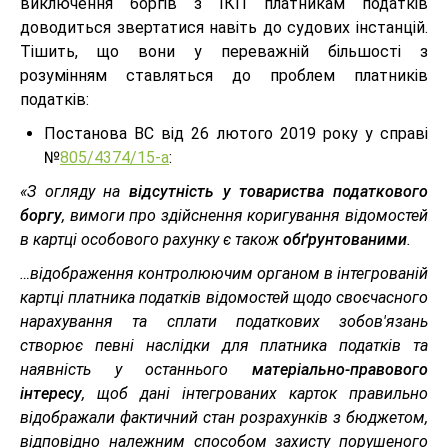
виключення боргів з ІКП платникам податків
доводиться звертатися навіть до судових інстанцій.
Тішить, що вони у переважній більшості з
розумінням ставляться до проблем платників
податків:
Постанова ВС від 26 лютого 2019 року у справі
№
805/4374/15-а
:
«З огляду на
відсутність у товариства податкового
боргу
, вимоги про здійснення коригування відомостей
в картці особового рахунку є також
обґрунтованими
.
…відображення контролюючим органом в інтегрованій
картці платника податків відомостей щодо своєчасного
нарахування та сплати податкових зобов'язань
створює певні наслідки для платника податків та
наявність у останнього
матеріально-правового
інтересу
, щоб дані інтегрованих карток правильно
відображали фактичний стан розрахунків з бюджетом,
відповідно належним способом захисту порушеного