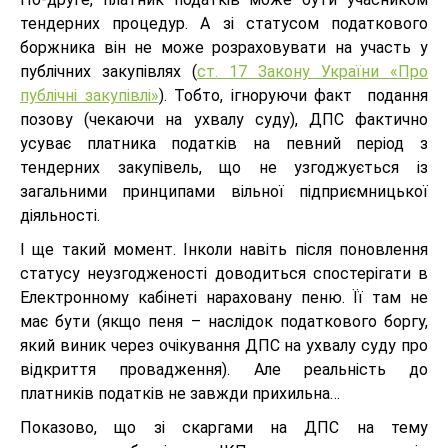
тендерних процедур. А зі статусом податкового
боржника він не може розраховувати на участь у
публічних закупівлях (
ст. 17 Закону України «Про
публічні закупівлі»
). Тобто, ігноруючи факт подання
позову (чекаючи на ухвалу суду), ДПС фактично
усуває платника податків на певний період з
тендерних закупівель, що не узгоджується із
загальними принципами вільної підприємницької
діяльності.
І ще такий момент. Інколи навіть після поновлення
статусу неузгодженості доводиться спостерігати в
Електронному кабінеті нараховану пеню. Її там не
має бути (якщо пеня – наслідок податкового боргу,
який виник через очікування ДПС на ухвалу суду про
відкриття провадження). Але реальність до
платників податків не завжди прихильна…
Показово, що зі скаргами на ДПС на тему