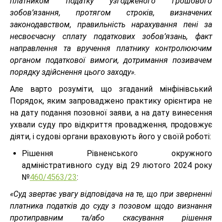
платником податку узгодженого грошового
зобов’язання, протягом строків, визначених
законодавством, правильність нарахування пені за
несвоєчасну сплату податкових зобов’язань, факт
направлення та вручення платнику контролюючим
органом податкової вимоги, дотримання позивачем
порядку здійснення цього заходу».
Але варто розуміти, що згаданий мінфінівський
Порядок, яким запроваджено практику орієнтира не
на дату подання позовної заяви, а на дату винесення
ухвали суду про відкриття провадження, продовжує
діяти, і судові органи враховують його у своїй роботі:
Рішення Рівненського окружного
адміністративного суду від 29 лютого 2024 року
№
460/4563/23
:
«Суд звертає увагу відповідача на те, що при зверненні
платника податків до суду з позовом щодо визнання
протиправним та/або скасування рішення