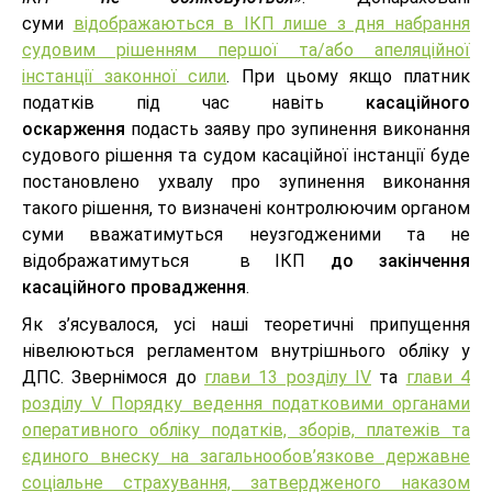
суми
відображаються в ІКП лише з дня набрання
судовим рішенням першої та/або апеляційної
інстанції законної сили
. При цьому якщо платник
податків під час навіть
касаційного
оскарження
подасть заяву про зупинення виконання
судового рішення та судом касаційної інстанції буде
постановлено ухвалу про зупинення виконання
такого рішення, то визначені контролюючим органом
суми вважатимуться неузгодженими та не
відображатимуться в ІКП
до закінчення
касаційного провадження
.
Як з’ясувалося, усі наші теоретичні припущення
нівелюються регламентом внутрішнього обліку у
ДПС. Звернімося до
глави 13 розділу ІV
та
глави 4
розділу V Порядку ведення податковими органами
оперативного обліку податків, зборів, платежів та
єдиного внеску на загальнообов’язкове державне
соціальне страхування, затвердженого наказом