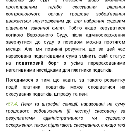
протиправним та/або скасування рішення
контролюючого органу грошове зобов'язання
вважається неузгодженим до дня набрання судовим
рішенням законної сили»
. Тобто якщо керуватися
логікою Верховного Суду, після адміноскарження
звернутися до суду з позовом можна протягом
місяця. Але ми повинні розуміти, що за цей час
нарахована податківцями сума змінить свій статус
на
податковий борг
з усіма перерахованими
негативними наслідками для платника податків.
Погодимося з тим, що навіть за такого розвитку
подій платник податків може сподіватися на
скасування податків, штрафу та пені:
«
57.4
. Пеня та штрафні санкції, нараховані на суму
грошового зобов'язання (її частку), скасовану за
результатами адміністративного чи судового
оскарження, також підлягають скасуванню, а якщо такі