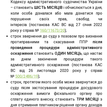
Кодексу адміністративного судочинства України
– становить
ШІСТЬ МІСЯЦІВ
і обчислюється з дня,
коли особа дізналася або мала дізнатися про
порушення своїх прав, свобод чи
інтересів (постанова КАС ВС від 27 січня 2022
року у справі №
160/11673/20
);
строк звернення до суду з позовом про визнання
протиправними та скасування ППР
після
проведення процедури адміністративного
оскарження
становить
ОДИН МІСЯЦЬ
, що настає
за днем закінчення процедури такого
адміністративного оскарження (постанова КАС
ВС від 26 листопада 2020 року у справі
№
500/2486/19
);
строк, протягом якого особа може звернутися до
суду після застосування процедури досудового
оскарження вимоги фіскального органу про
сплату єдиного внеску, становить
ТРИ МІСЯЦІ
з
дня отримання платником рішення органу доходів