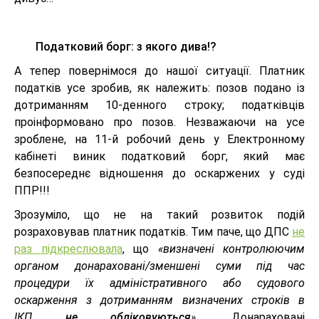
Податковий борг: з якого дива!?
А тепер повернімося до нашої ситуації. Платник
податків усе зробив, як належить: позов подано із
дотриманням 10-денного строку; податківців
проінформовано про позов. Незважаючи на усе
зроблене, на 11-й робочий день у Електронному
кабінеті виник податковий борг, який має
безпосереднє відношення до оскаржених у суді
ППР!!!
Зрозуміло, що не на такий розвиток подій
розраховував платник податків. Тим паче, що ДПС
не
раз підкреслювала
, що
«визначені контролюючим
органом донараховані/зменшені суми під час
процедури їх адміністративного або судового
оскарження з дотриманням визначених строків в
ІКП
не обліковуються
»
. Донараховані