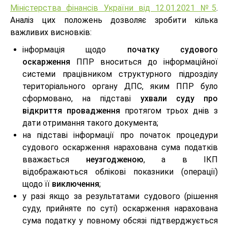
Міністерства фінансів України від 12.01.2021 №5
.
Аналіз цих положень дозволяє зробити кілька
важливих висновків:
інформація щодо
початку судового
оскарження
ППР вноситься до інформаційної
системи працівником структурного підрозділу
територіального органу ДПС, яким ППР було
сформовано, на підставі
ухвали суду про
відкриття провадження
протягом трьох днів з
дати отримання такого документа;
на підставі інформації про початок процедури
судового оскарження нарахована сума податків
вважається
неузгодженою
, а в ІКП
відображаються облікові показники (операції)
щодо її
виключення
;
у разі якщо за результатами судового (рішення
суду, прийняте по суті) оскарження нарахована
сума податку у повному обсязі підтверджується