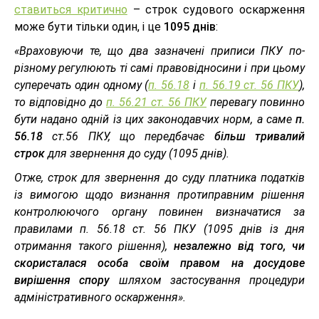
ставиться критично
– строк судового оскарження
може бути тільки один, і це
1095 днів
:
«Враховуючи те, що два зазначені приписи ПКУ по-
різному регулюють ті самі правовідносини і при цьому
суперечать один одному (
п. 56.18
і
п. 56.19 ст. 56 ПКУ
),
то відповідно до
п. 56.21 ст. 56 ПКУ
перевагу повинно
бути надано одній із цих законодавчих норм, а саме
п.
56.18
ст.56 ПКУ, що передбачає
більш тривалий
строк
для звернення до суду (1095 днів).
Отже, строк для звернення до суду платника податків
із вимогою щодо визнання протиправним рішення
контролюючого органу повинен визначатися за
правилами п. 56.18 ст. 56 ПКУ (1095 днів із дня
отримання такого рішення),
незалежно від того, чи
скористалася особа своїм правом на досудове
вирішення спору
шляхом застосування процедури
адміністративного оскарження».