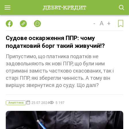
-
A
+
Судове оскарження ППР: чому
податковий борг такий живучий!?
Припустимо, що платника податків не
задовольняють як нові ППР, що були ним
отримані замість частково скасованих, так і
старі ППР, які зберегли чинність. А тому він
вирішує звернутися до суду. Що далі?
25.07.2024
5 197
Аналітика