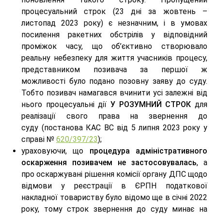
процесуальний строк (23 дні за жовтень –
листопад 2023 року) є незначним, і в умовах
посилення ракетних обстрілів у відповідний
проміжок часу, що об’єктивно створювало
реальну небезпеку для життя учасників процесу,
представником позивача за першої ж
можливості було подано позовну заяву до суду.
Тобто позивач намагався вчинити усі залежні від
нього процесуальні дії
У РОЗУМНИЙ СТРОК
для
реалізації свого права на звернення до
суду (постанова КАС ВС від 5 липня 2023 року у
справі №
620/397/23
);
ураховуючи, що
процедура адміністративного
оскарження позивачем не застосовувалась
, а
про оскаржувані рішення комісії органу ДПС щодо
відмови у реєстрації в ЄРПН податкової
накладної товариству було відомо ще в січні 2022
року, тому строк звернення до суду минає на