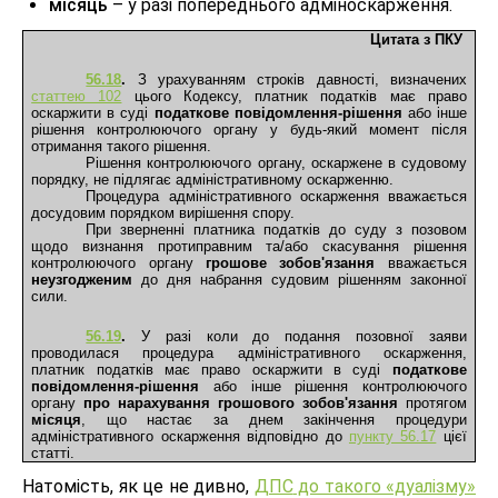
місяць
– у разі попереднього адміноскарження.
Цитата з ПКУ 
56.18
.
 З урахуванням строків давності, визначених 
статтею 102
 цього Кодексу, платник податків має право 
оскаржити в суді 
податкове повідомлення-рішення
 або інше 
рішення контролюючого органу у будь-який момент після 
отримання такого рішення.
Рішення контролюючого органу, оскаржене в судовому 
порядку, не підлягає адміністративному оскарженню.
Процедура адміністративного оскарження вважається 
досудовим порядком вирішення спору.
При зверненні платника податків до суду з позовом 
щодо визнання протиправним та/або скасування рішення 
контролюючого органу 
грошове зобов'язання
 вважається 
неузгодженим
 до дня набрання судовим рішенням законної 
сили.
56.19
.
 У разі коли до подання позовної заяви 
проводилася процедура адміністративного оскарження, 
платник податків має право оскаржити в суді 
податкове 
повідомлення-рішення 
або інше рішення контролюючого 
органу 
про нарахування грошового зобов'язання
 протягом 
місяця
, що настає за днем закінчення процедури 
адміністративного оскарження відповідно до 
пункту 56.17
 цієї 
статті.
Натомість, як це не дивно,
ДПС
до такого «дуалізму»