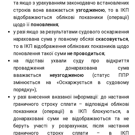
та якщо з урахуванням законодавчо встановлених
строків вона вважається
узгодженою
, то в ІКП
відображаються облікові показники (операції)
щодо її
поновлення
;
у разі якщо за результатами судового оскарження
нарахована сума у повному обсязі
скасовується
,
то в ІКП відображення облікових показників щодо
поновлення такої суми
не проводиться
;
на підставі ухвали суду про відкриття
провадження донарахована сума
вважається
неузгодженою
(статус ППР
змінюється на «Оскаржується в судовому
порядку»);
у разі внесення вказаної інформації: до настання
граничного строку сплати – відповідні облікові
показники (операції) в ІКП блокуються, а
донараховані суми не відображаються та не
беруть участі у розрахунках; після настання
граничного строку сплати – в ІКП