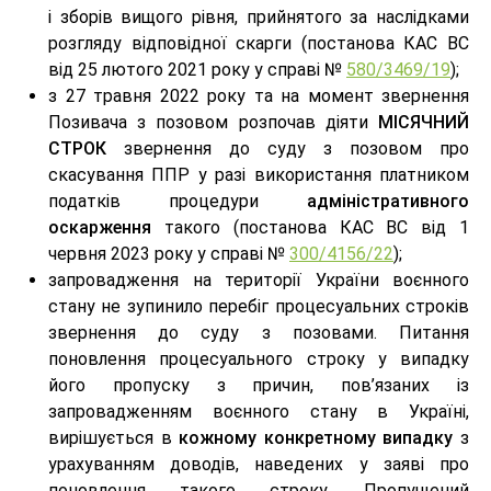
і зборів вищого рівня, прийнятого за наслідками
розгляду відповідної скарги (постанова КАС ВС
від 25 лютого 2021 року у справі №
580/3469/19
);
з 27 травня 2022 року та на момент звернення
Позивача з позовом розпочав діяти
МІСЯЧНИЙ
СТРОК
звернення до суду з позовом про
скасування ППР у разі використання платником
податків процедури
адміністративного
оскарження
такого (постанова КАС ВС від 1
червня 2023 року у справі №
300/4156/22
);
запровадження на території України воєнного
стану не зупинило перебіг процесуальних строків
звернення до суду з позовами. Питання
поновлення процесуального строку у випадку
його пропуску з причин, пов’язаних із
запровадженням воєнного стану в Україні,
вирішується в
кожному конкретному випадку
з
урахуванням доводів, наведених у заяві про
поновлення такого строку. Пропущений