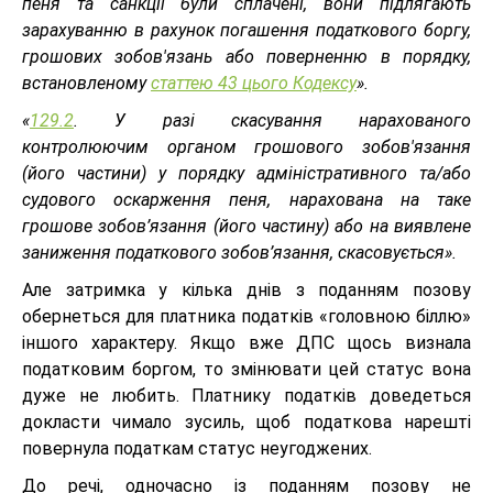
пеня та санкції були сплачені, вони підлягають
зарахуванню в рахунок погашення податкового боргу,
грошових зобов'язань або поверненню в порядку,
встановленому
статтею 43 цього Кодексу
».
«
129.2
. У разі скасування нарахованого
контролюючим органом грошового зобов'язання
(його частини) у порядку адміністративного та/або
судового оскарження пеня, нарахована на таке
грошове зобов’язання (його частину) або на виявлене
заниження податкового зобов’язання, скасовується».
Але затримка у кілька днів з поданням позову
обернеться для платника податків «головною біллю»
іншого характеру. Якщо вже ДПС щось визнала
податковим боргом, то змінювати цей статус вона
дуже не любить. Платнику податків доведеться
докласти чимало зусиль, щоб податкова нарешті
повернула податкам статус неугоджених.
До речі, одночасно із поданням позову не