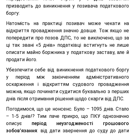
призводить до виникнення у позивача податкового
боргу:
Натомість на практиці позивач може чекати на
відкриття провадження значно довше. Тож якщо не
попередити про позов ДПС, то не виключено, що за
ці так звані «5 днів» податківці встигнуть не лише
описати майно боржника у податкову заставу, але й
продати його.
Убезпечити себе від виникнення податкового боргу
у період між закінченням адміністративного
оскарження і відкриттям судового провадження
можна, якщо починати судитися буквально з перших
днів після отримання рішення щодо скарги від ДПС.
Погодимося, що це нонсенс. Було – 1095 днів. Стало
– 1-5 днів!? Тим паче прикро, що ПКУ однозначно
описує
період неузгодженості грошового
зобов’язання
: від дати звернення до суду до дати