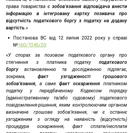
права товариства є
зобов'язання відповідача внести
інформацію в інтегровану картку позивача про
відсутність податкового боргу з податку на додану
вартість
.»
Постанова ВС від 12 липня 2022 року у справі
№
160/7345/20
:
«У спорах за позовом податкового органу про
стягнення з платника податку
податкового
боргу
встановленню та дослідженню підлягає,
зокрема,
факт узгодженості грошового
зобов’язання,
а саме
факт оскарження
платником
податку у передбаченому Кодексом порядку
(адміністративному та/або судовому) податкового
повідомлення-рішення, яким контролюючим органом
визначене грошове зобов’язання, чи є останнє
узгодженим з огляду на наявність (відсутність)
процедури оскарження, факт сплати/несплати