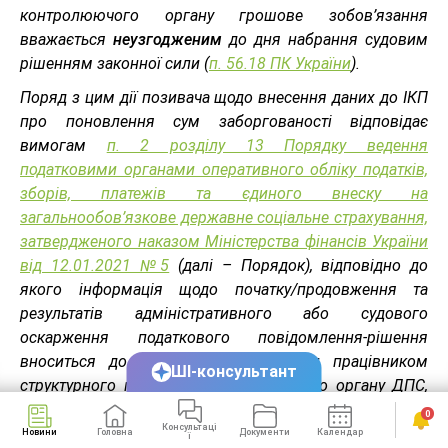
контролюючого органу грошове зобов’язання
вважається
неузгодженим
до дня набрання судовим
рішенням законної сили (
п. 56.18 ПК України
).
Поряд з цим дії позивача щодо внесення даних до ІКП
про поновлення сум заборгованості відповідає
вимогам
п. 2 розділу 13 Порядку ведення
податковими органами оперативного обліку податків,
зборів, платежів та єдиного внеску на
загальнообов’язкове державне соціальне страхування,
затвердженого наказом Міністерства фінансів України
від 12.01.2021 №5
(далі – Порядок), відповідно до
якого інформація щодо початку/продовження та
результатів адміністративного або судового
оскарження податкового повідомлення-рішення
вноситься до інформаційної системи працівником
ШІ-консультант
структурного підрозділу територіального органу ДПС,
яким податкове повідомлення-рішення було
0
Консультаці
сформовано,
на підставі документів
, зазначених у
Новини
Головна
Документи
Календар
Сервіси
ї