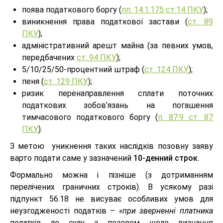
поява податкового боргу (
пп. 14.1.175 ст.14 ПКУ
);
виникнення права податкової застави (
ст. 89
ПКУ
);
адміністративний арешт майна (за певних умов,
передбачених
ст. 94 ПКУ
);
5/10/25/50-процентний штраф (
ст. 124 ПКУ
);
пеня (
ст. 129 ПКУ
);
ризик перенаправлення сплати поточних
податкових зобов’язань на погашення
тимчасового податкового боргу (
п. 87.9 ст. 87
ПКУ
).
З метою уникнення таких наслідків позовну заяву
варто подати саме у зазначений
10-денний строк
.
Формально можна і пізніше (з дотриманням
перелічених граничних строків). В усякому разі
підпункт 56.18 не висуває особливих умов для
неузгодженості податків –
«при зверненні платника
податків до суду з позовом щодо визнання