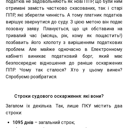
податків не задовольняють як нові ППР, що були ним
отримані замість частково скасованих, так і старі
ППР, які зберегли чинність. А тому платник податків
вирішує звернутися до суду. З цією метою він подає
позовну заяву. Планується, що ця обставина на
тривалий час (місяць, рік, кому як пощастить!)
позбавить його клопоту з вирішенням податкових
проблем. Але майже одночасно в Електронному
кабінеті виникає податковий борг, який має
безпосереднє відношення до раніше оскаржених
ППР. Чому так сталося? Хто у цьому винен?
Спробуємо розібратися.
Строки судового оскарження: які вони?
Загалом їх декілька. Так, лише ПКУ містить два
строки:
1095 днів
– загальний строк;