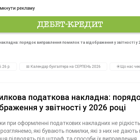
мкнути рекламу
кладна: порядок виправлення помилок та відображення у звітності у 2
.26 р.
📅 Календар бухгалтера на СЕРПЕНЬ 2026
☀️Що нас чек
лкова податкова накладна: порядо
браження у звітності у 2026 році
и при оформленні податкових накладних не рідкість.
 розглянемо, які бувають помилки, які з них не дают
ця підводять під штраф, та способи їх виправлення