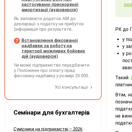
застосуванні прискореної
ред
амортизації (аудіоверсія)
Як заповнити додаток АМ до
декларації з податку на прибуток
(інформація про результати
РК до П
амортизації за І півріччя 2026 року)?
у по
Чи потрібно для цього брати дані
Встановлення фіксованої
станом на 01.01.2026 р.? Якщо до
надбавки за роботу на
у за
окремих верстатів групи 4
території можливих бойових
у ро
застосовується прискорена
дій (аудіоверсія)
пост
амортизація, чи потрібно зазначати
Чи може підприємство передбачити
вартість усіх таких верстатів на
аван
у Положенні про оплату праці
початок і кінець звітного періоду?
фіксовану надбавку у розмірі 20 000
При цьому щодо частини верстатів
Такий
грн за роботу на території можливих
рішення про застосування
платни
бойових дій, якщо для окремих
Усі консультації
прискореної амортизації прийнято з
посад вона перевищуватиме 50%
01.01.2025 р., а щодо інших — з
Втім, 
посадового окладу?
01.01.2026 р.
познач
податк
Семінари для бухгалтерів
не вини
податкі
Сумісники на підприємстві – 2026