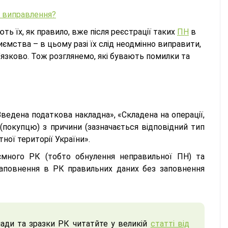
и виправлення?
ть їх, як правило, вже після реєстрації таких
ПН
в
иємства – в цьому разі їх слід неодмінно виправити,
в’язково. Тож розглянемо, які бувають помилки та
Зведена податкова накладна», «Складена на операції,
 (покупцю) з причини (зазначається відповідний тип
ної території України».
’ємного РК (тобто обнулення неправильної ПН) та
аповнення в РК правильних даних без заповнення
лади та зразки РК читатйте у великій
статті від