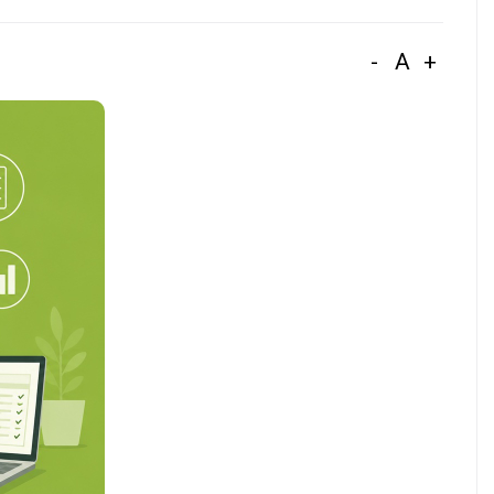
-
A
+