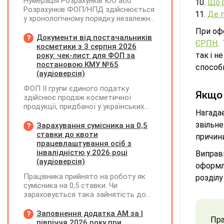
Нумерація Розрахунків ЮО або
Що 
Розрахунків ФОП/НПД здійснюється
Де п
у хронологічному порядку незалежно
від типу Розрахунків в межах одного
При офо
звітного (податкового) періоду та не
Документи від постачальників
ЄРПН
.
продовжується в наступних
косметики з 3 серпня 2026
так і н
року: чек-лист для ФОП за
постановою КМУ №65
способи
(аудіоверсія)
ФОП ІІ групи єдиного податку
Якщо 
здійснює продаж косметичної
продукції, придбаної у українських
Нагадає
постачальників. Які саме документи
потрібно вимагати від
звільн
Зарахування сумісника на 0,5
постачальника після 03.08.2026 року у
ставки до квоти
причини
зв'язку з повним набранням чинності
працевлаштування осіб з
Технічного регламенту на косметичну
інвалідністю у 2026 році
Виправ
продукцію, затвердженого
(аудіоверсія)
оформл
постановою КМУ від 20.01.2021 р.
Працівника прийнято на роботу як
розділу
№65?
сумісника на 0,5 ставки. Чи
зараховується така зайнятість до
ліміту (квоти) з працевлаштування
осіб з інвалідністю відповідно до
Заповнення додатка АМ за І
Пра
вимог законодавства?
півріччя 2026 року при