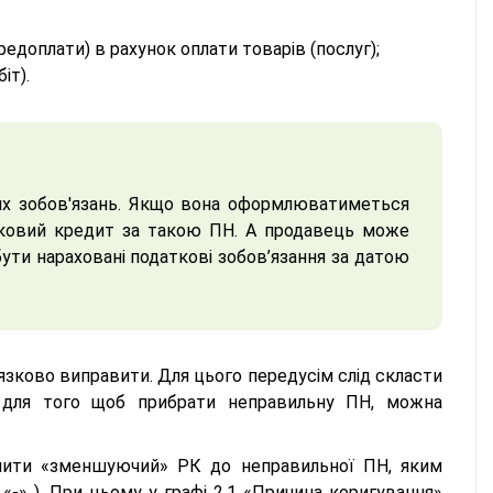
едоплати) в рахунок оплати товарів (послуг);
іт).
х зобов'язань. Якщо вона оформлюватиметься
тковий кредит за такою ПН. А продавець може
ути нараховані податкові зобов’язання за датою
язково виправити. Для цього передусім слід скласти
для того щоб прибрати неправильну ПН, можна
мити «зменшуючий» РК до неправильної ПН, яким
 «-» ). При цьому у графі 2.1 «Причина коригування»