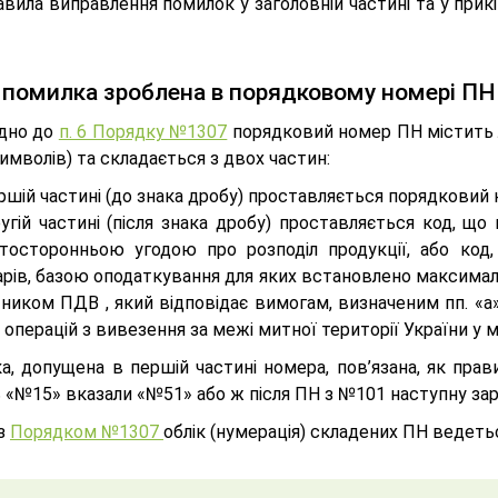
вила виправлення помилок у заголовній частині та у прик
помилка зроблена в порядковому номері ПН
ідно до
п. 6 Порядку №1307
порядковий номер ПН містить л
имволів) та складається з двох частин:
ршій частині (до знака дробу) проставляється порядковий 
ругій частині (після знака дробу) проставляється код, щ
атосторонньою угодою про розподіл продукції, або код,
рів, базою оподаткування для яких встановлено максимальн
тником ПДВ , який відповідає вимогам, визначеним пп. «а
, операцій з вивезення за межі митної території України у
а, допущена в першій частині номера, пов’язана, як прав
ь «№15» вказали «№51» або ж після ПН з №101 наступну за
із
Порядком №1307
облік (нумерація) складених ПН ведеть