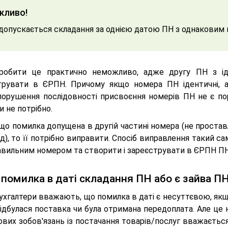
жливо!
допускається складання за однією датою ПН з однакови
зробити це практично неможливо, адже другу ПН з 
трувати в ЄРПН. Причому якщо номера ПН ідентичні, а
порушення послідовності присвоєння номерів ПН не є п
 не потрібно.
що помилка допущена в другій частині номера (не простав
д), то її потрібно виправити. Спосіб виправлення такий 
равильним номером та створити і зареєструвати в ЄРПН П
помилка в даті складання ПН або є зайва П
бухгалтери вважають, що помилка в даті є несуттєвою, як
ідбулася поставка чи була отримана передоплата. Але це 
вих зобов'язань із постачання товарів/послуг вважається