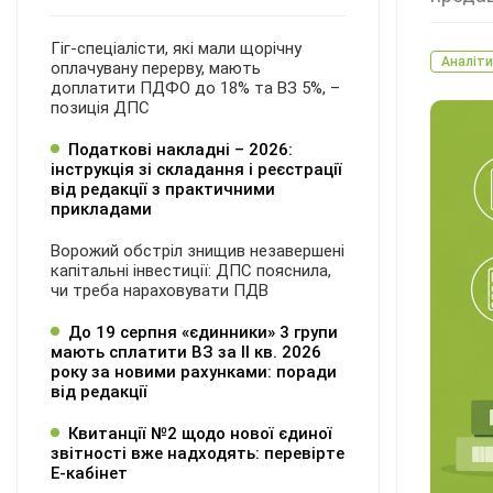
Гіг-спеціалісти, які мали щорічну
Аналіти
оплачувану перерву, мають
доплатити ПДФО до 18% та ВЗ 5%, –
позиція ДПС
Податкові накладні – 2026:
інструкція зі складання і реєстрації
від редакції з практичними
прикладами
Ворожий обстріл знищив незавершені
капітальні інвестиції: ДПС пояснила,
чи треба нараховувати ПДВ
До 19 серпня «єдинники» 3 групи
мають сплатити ВЗ за ІІ кв. 2026
року за новими рахунками: поради
від редакції
Квитанції №2 щодо нової єдиної
звітності вже надходять: перевірте
Е-кабінет