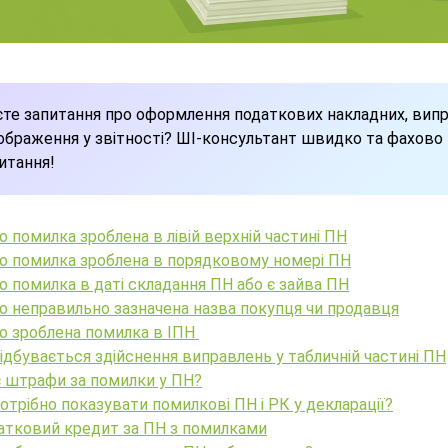
те запитання про оформлення податкових накладних, вип
ображення у звітності? ШІ-консультант швидко та фахово в
итання!
 помилка зроблена в лівій верхній частині ПН
о помилка зроблена в порядковому номері ПН
 помилка в даті складання ПН або є зайва ПН
о неправильно зазначена назва покупця чи продавця
о зроблена помилка в ІПН
ідбувається здійснення виправлень у табличній частині ПН
є штрафи за помилки у ПН?
отрібно показувати помилкові ПН і РК у декларації?
атковий кредит за ПН з помилками