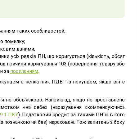
уванням таких особливостей:
но помилку;
илковим даними;
ники усіх рядків ПН, що коригується (кількість, обсяг
 код причини коригування 103 (повернення товару або
ти за
посиланням
.
купцем є неплатник ПДВ, та покупцем, якщо він є
ня не обов’язково. Наприклад, якщо не проставлено
ємством «на себе» (нарахування «компенсуючих»
99.1 ПКУ
). Податковий кредит за такими ПН ні в кого
із позначкою чи без) нараховані. Тож запитань з боку