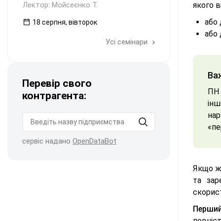
Лектор: Мойсеєнко Т.
якого в
або 
18 серпня, вівторок
або 
Усі семінари
Ва
Перевір свого
ПН 
контрагента:
інш
нар
«пе
сервіс надано
OpenDataBot
Якщо ж 
та зар
скорис
Перший
повніст