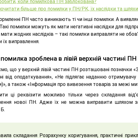
робити, коли помилкова ПН заблокована?
очитати більше про помилки у ПН/РК, їх наслідки та шлях
рмленні ПН часто виникають ті чи інші помилки. А виявляю
 Такі помилки можуть як мати негативні наслідки для підпр
е мати жодних наслідків – такі помилки виправляти не обо
 їх виправлення.
помилка зроблена в лівій верхній частині ПН
мо, що у верхній лівій частині ПН розташовані позначки «
ені від оподаткування», «Не підлягає наданню отримувачу
)», а також «Інформація про вивезення товарів за межі мит
ити ці реквізити можливо тільки через складання від
ення нової ПН. Адже їх не можна виправити шляхом з
 Б.
вила складання Розрахунку коригування, практичні прик