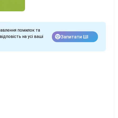
равлення помилок та
Запитати ШІ
ідповість на усі ваші