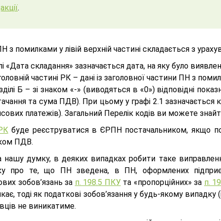
акції
.
Н з помилками у лівій верхній частині складається з урах
лі «Дата складання» зазначається дата, на яку було виявле
головній частині РК – дані із заголовної частини ПН з пом
зділі Б – зі знаком «-» (виводяться в «0») відповідні показ
ачання та сума ПДВ). При цьому у графі 2.1 зазначається
сових платежів). Загальний Перелік кодів ви можете знай
РК
буде реєструватися в ЄРПН постачальником, якщо по
ком ПДВ.
на нашу думку, в деяких випадках робити таке виправлен
ку про те, що ПН зведена, в ПН, оформлених підпри
ових зобов’язань за
п. 198.5 ПКУ
та «пропорційних» за
п. 1
кає, тоді як податкові зобов’язання у будь-якому випадку (
вців не виникатиме.