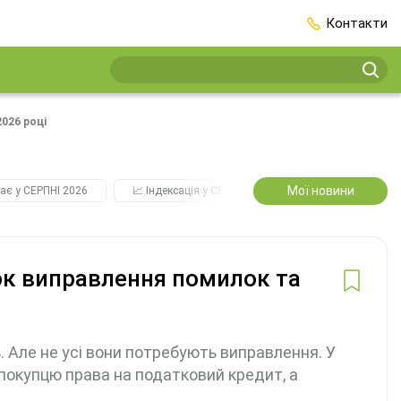
Контакти
026 році
Мої новини
ає у СЕРПНІ 2026
📈 Індексація у СЕРПНІ
2️⃣0️⃣2️⃣7️⃣ Усі ключо
к виправлення помилок та
 Але не усі вони потребують виправлення. У
ь покупцю права на податковий кредит, а