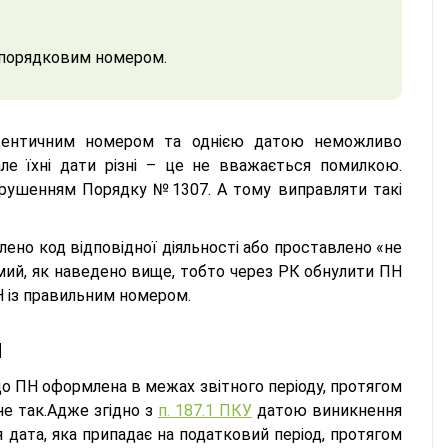
м порядковим номером.
ідентичним номером та однією датою неможливо
ле їхні дати різні – це не вважається помилкою.
орушенням Порядку №1307. А тому виправляти такі
лено код відповідної діяльності або проставлено «не
самий, як наведено вище, тобто через РК обнулити ПН
Н із правильним номером.
Н
що ПН оформлена в межах звітного періоду, протягом
не так.Адже згідно з
п. 187.1 ПКУ
датою виникнення
 дата, яка припадає на податковий період, протягом