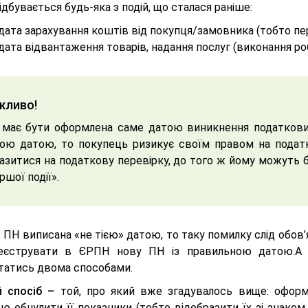
ідбувається будь-яка з подій, що сталася раніше:
дата зарахування коштів від покупця/замовника (тобто пер
дата відвантаження товарів, надання послуг (виконання роб
жливо!
має бути оформлена саме датою виникнення податкови
ою датою, то покупець ризикує своїм правом на пода
азитися на податкову перевірку, до того ж йому можуть б
ршої події».
ПН виписана «не тією» датою, то таку помилку слід обов’
еєструвати в ЄРПН нову ПН із правильною датою.А 
татись двома способами.
 спосіб –
той, про який вже згадувалось вище: офор
ю обнулити її показники (тобто відобразити їх зі знаком