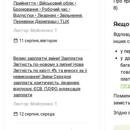
Про пра
Прийняття • Військовий облік •
8).
Бронювання • Робочий час •
Відпустки • Лікарняні • Звільнення.
Перевірки Держпраці і ТЦК
Якщо 
Лектор: Мойсеєнко Т.
Відпов
11 серпня, вівторок
інших с
у пе
у д
Великі зарплатні зміни! Зарплатна
Звітність по-новому з липня! Нова
баг
Звітність по квоті 4% та внеску за її
това
невиконання! Зміни Середня
пла
зарплата: критичність, лікарняні,
ПКУ
відпускні. ЄСВ, ПДФО, індексація
зарплати
Помилк
заміст
Лектор: Мойсеєнко Т.
Згідно 
12 серпня, середа