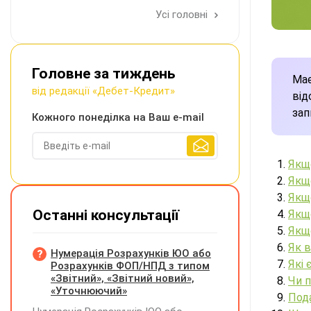
Усі головні
Головне за тиждень
Має
від редакції «Дебет-Кредит»
від
зап
Кожного понеділка на Ваш e-mail
Якщо
Якщ
Якщо
Останні консультації
Якщ
Якщ
Як в
Нумерація Розрахунків ЮО або
Які 
Розрахунків ФОП/НПД з типом
«Звітний», «Звітний новий»,
Чи п
«Уточнюючий»
Под