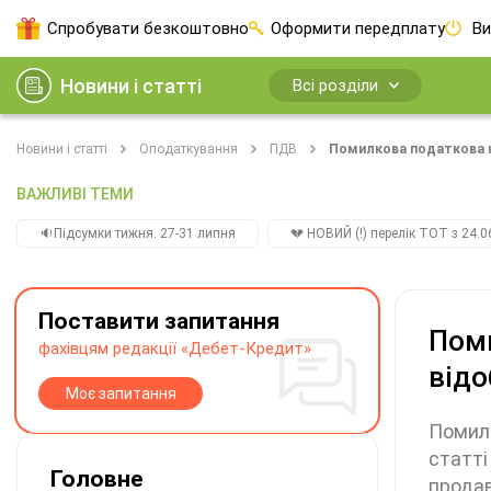
Спробувати безкоштовно
Оформити передплату
Ви
Новини і статті
Всі розділи
Новини і статті
Оподаткування
ПДВ
Помилкова податкова на
ВАЖЛИВІ ТЕМИ
🔉Підсумки тижня. 27-31 липня
💔 НОВИЙ (!) перелік ТОТ з 24.06
Поставити запитання
Поми
фахівцям редакції «Дебет-Кредит»
відо
Моє запитання
Помилк
статті
Головне
продав