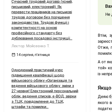
Сучасний трудовий договір (усний,
Ва
письмовий, електронний). Як
перевести працівників на письмові
Не 
трудові договори без порушення
законодавства. Трудові функції і
компетентності на основі
професійного стандарту без
Втім, 
дублювання посадової інструкції...
зареєс
Лектор: Мойсеєнко Т.
Отже, 
помилки
14 серпня, пʼятниця
А от як
той» ко
Одноденний практичний курс
із неп
підвищення кваліфікації щодо
військового обліку «Організація та
ведення військового обліку: зміни з
Якщо 
27 червня! Електронний персональний
облік, ведення списків, е-ВОД, звірки
Деякі 
з ТЦК, повідомлення до ТЦК,
якого в
штрафи та помилки...
податко