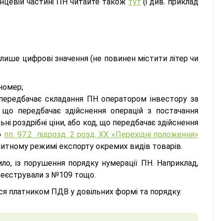
інцевій частині ПН читайте також
тут
(і див. приклад
ише цифрові значення (не повинен містити літер чи
номер;
о передбачає складання ПН оператором інвестору за
 що передбачає здійснення операцій з постачання
і роздрібні ціни, або код, що передбачає здійснення
»
пп. 97.2 підрозд. 2 розд. ХХ «Перехідні положення»
 митному режимі експорту окремих видів товарів.
ило, із порушення порядку нумерації ПН. Наприклад,
реєстрували з №109 тощо.
ся платником ПДВ у довільних формі та порядку.