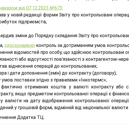
наказом від 07.12.2023 №673
:
ав у новій редакції форми Звіту про контрольовані операц
рибуток підприємств;
ердив зміни до Порядку складання Звіту про контрольовані
а,
удосконалено
контроль за дотриманням умов контрольов
нення відомостей про особу, що здійснює контрольовані оп
язаності або відсутності пов’язаності з контрагентом-нер
тав віднесення операцій до контрольованих;
ра і дати доповнення (змін) до контракту (договору);
 умов поставки згідно з правилами «Інкотермс»;
 фактично отриманих коштів у валюті контракту або с
ракту, якщо предметом контрольованої операції є фінансо
су валюти на дату відображення контрольованої операції 
дений у грошовій формі, відмінній від національної валюти 
нення Додатка ТЦ.