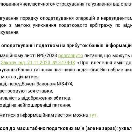
лювання «некласичного» страхування та ухилення від сплат
игування порядку оподаткування операцій з нерезидента
дон з метою уникнення податкового арбітражу по ві
хування.
в оподаткуванні податком на прибуток банків: інформаці
рмаційному листі №6/2023
розглянуто
питання, що можуть в
ю
Закону від 21.11.2023 №3474-IХ
«Про внесення змін до
ування банків та інших платників податків». Він набрав чин
 можна дізнатися:
ції, передбачені Законом №3474;
застосовуються ставки;
ильність відображення збитків;
овіді на найпоширеніші питання.
митися з інформаційним листом можна
тут
.
ося до масштабних податкових змін (але не зараз): ухва