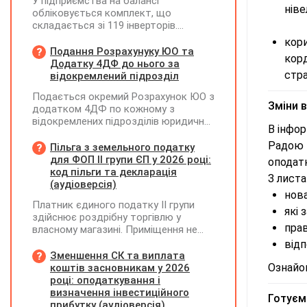
У підприємства на балансі
ніве
обліковується комплект, що
складається зі 119 інверторів.
Комплект введено в експлуатацію у
кор
грудні 2024 року, при його придбанні
Подання Розрахунуку ЮО та
кор
було сформовано ПК з ПДВ. У червні
Додатку 4ДФ до нього за
2026 року один з інверторів вийшов з
стра
відокремлений підрозділ
ладу та ремонту не підлягає. У липні
Подається окремий Розрахунок ЮО з
2026 року підприємство придбало
Зміни 
додатком 4ДФ по кожному з
новий інвертор і власними силами
відокремлених підрозділів юридичної
встановило його замість
В інфо
особи, не уповноважених
несправного. Як відобразити ці
Радо
нараховувати, утримувати і
Пільга з земельного податку
операції в бухобліку та які виникають
сплачувати (перераховувати)
для ФОП ІІ групи ЄП у 2026 році:
наслідки з ПДВ?
оподатк
податок на доходи фізичних осіб до
код пільги та декларація
З листа
бюджету
(аудіоверсія)
нова
Платник єдиного податку ІІ групи
які 
здійснює роздрібну торгівлю у
прав
власному магазині. Приміщення не
здає в оренду, право власності на
відп
земельну ділянку має як ФОП. Як
Зменшення СК та виплата
правильно застосувати пільгу з
Ознайо
коштів засновникам у 2026
земельного податку? Подано форму
році: оподаткування і
№20-ОПП на магазин і землю. Чи
визначення інвестиційного
Готуєм
необхідно подавати декларацію з
прибутку (аудіоверсія)