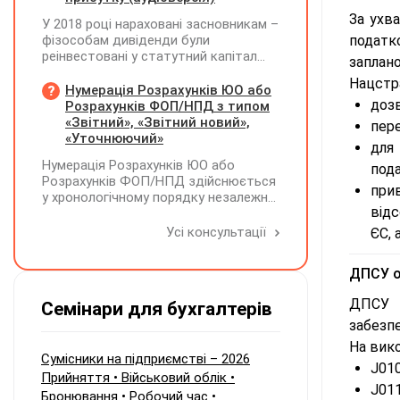
земельного податку та який код
За ухв
У 2018 році нараховані засновникам –
пільги зазначати?
фізособам дивіденди були
податко
реінвестовані у статутний капітал
заплан
без зміни часток, із них сплачено
Нацстр
ПДФО та ВЗ. Крім того, статутний
Нумерація Розрахунків ЮО або
капітал збільшувався за рахунок
дозв
Розрахунків ФОП/НПД з типом
нерозподіленого прибутку без
«Звітний», «Звітний новий»,
пере
нарахування дивідендів. У 2026 році
«Уточнюючий»
для
його планують зменшити та
Нумерація Розрахунків ЮО або
виплатити кошти засновникам. Чи
пода
Розрахунків ФОП/НПД здійснюється
потрібно утримувати ПДФО та ВЗ?
при
у хронологічному порядку незалежно
відс
від типу Розрахунків в межах одного
звітного (податкового) періоду та не
Усі консультації
ЄС, 
продовжується в наступних
ДПСУ о
ДПС
Семінари для бухгалтерів
забезпе
На вико
Сумісники на підприємстві – 2026
J010
Прийняття • Військовий облік •
J011
Бронювання • Робочий час •