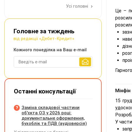
Усі головні
Це – п
розсил
розсилк
Головне за тиждень
зазн
від редакції «Дебет-Кредит»
наве
дізн
Кожного понеділка на Ваш e-mail
розп
проі
Гарного
Останні консультації
Мінфін
15 гру
Заміна складової частини
удоскон
об'єкта ОЗ у 2026 році:
Розроб
документальне оформлення,
У части
бухоблік та ПДВ (аудіоверсія)
зап