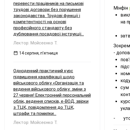
перевести працівників на письмові
Мінфін
трудові договори без порушення
викл
законодавства. Трудові функції і
компетентності на основі
на п
професійного стандарту без
дублювання посадової інструкції...
затв
Лектор: Мойсеєнко Т.
Зокрем
- допов
14 серпня, пʼятниця
пов’
підс
Одноденний практичний курс
номе
підвищення кваліфікації щодо
коду
військового обліку «Організація та
сум
ведення військового обліку: зміни з
конт
27 червня! Електронний персональний
облік, ведення списків, е-ВОД, звірки
кур
з ТЦК, повідомлення до ТЦК,
укла
штрафи та помилки...
- уточ
Лектор: Мойсеєнко Т.