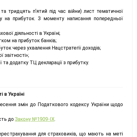
а тридцять пʼятий під час війни) лист тематичної
у на прибуток. З моменту написання попередньої
вої діяльності в Україні;
ком на прибуток банків;
уток через ухвалення Нацстратегії доходів;
 звітності»;
 та додатку ТЦ декларації з прибутку.
 в Україні
есення змін до Податкового кодексу України щодо
сть до
Закону №1909-IX
.
ерестрахування для страховиків, що мають на меті