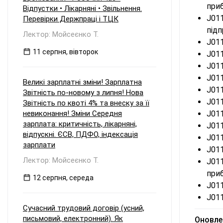
при
Відпустки • Лікарняні • Звільнення.
J01
Перевірки Держпраці і ТЦК
під
Лектор: Мойсеєнко Т.
J011
11 серпня, вівторок
J011
J011
J011
Великі зарплатні зміни! Зарплатна
J011
Звітність по-новому з липня! Нова
J011
Звітність по квоті 4% та внеску за її
невиконання! Зміни Середня
J011
зарплата: критичність, лікарняні,
J011
відпускні. ЄСВ, ПДФО, індексація
J011
зарплати
J011
Лектор: Мойсеєнко Т.
J01
при
12 серпня, середа
J011
J011
Сучасний трудовий договір (усний,
письмовий, електронний). Як
Оновле