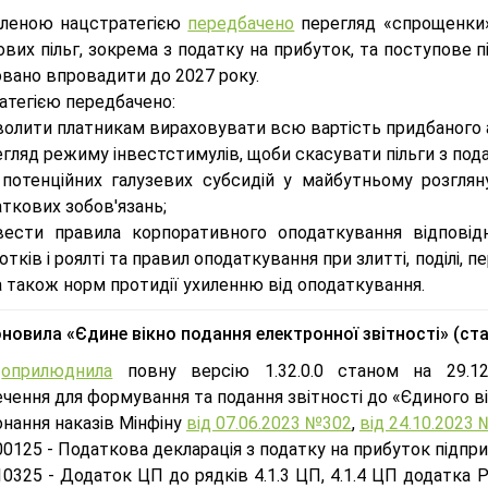
аленою нацстратегією
передбачено
перегляд «спрощенки»
вих пільг, зокрема з податку на прибуток, та поступове 
овано впровадити до 2027 року.
атегією передбачено:
олити платникам вираховувати всю вартість придбаного а
гляд режиму інвестстимулів, щоби скасувати пільги з пода
 потенційних галузевих субсидій у майбутньому розгля
ткових зобов'язань;
вести правила корпоративного оподаткування відповід
отків і роялті та правил оподаткування при злитті, поділі, 
а також норм протидії ухиленню від оподаткування.
новила «Єдине вікно подання електронної звітності» (ста
У
оприлюднила
повну версію 1.32.0.0 станом на 29.12.
чення для формування та подання звітності до «Єдиного ві
нання наказів Мінфіну
від 07.06.2023 №302
,
від 24.10.2023 
0125 - Податкова декларація з податку на прибуток підпр
0325 - Додаток ЦП до рядків 4.1.3 ЦП, 4.1.4 ЦП додатка Р