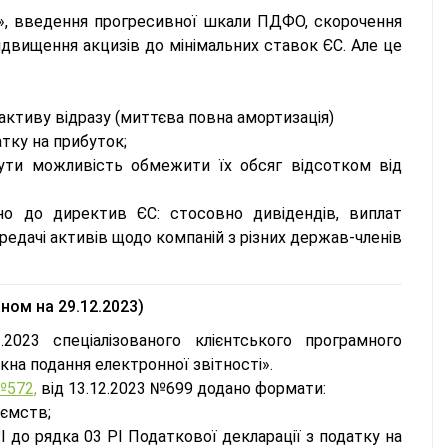
, введення прогресивної шкали ПДФО, скорочення
підвищення акцизів до мінімальних ставок ЄС. Але це
ктиву відразу (миттєва повна амортизація)
тку на прибуток;
нути можливість обмежити їх обсяг відсотком від
но до директив ЄС: стосовно дивідендів, виплат
передачі активів щодо компаній з різних держав-членів
ном на 29.12.2023)
2023 спеціалізованого клієнтського програмного
кна подання електронної звітності».
№572,
від 13.12.2023 №699 додано формати:
иємств;
І до рядка 03 РІ Податкової декларації з податку на