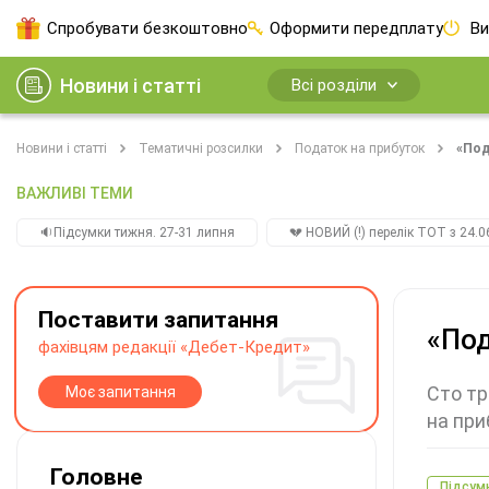
Спробувати безкоштовно
Оформити передплату
Ви
Новини і статті
Всі розділи
Новини і статті
Тематичні розсилки
Податок на прибуток
«Под
ВАЖЛИВІ ТЕМИ
🔉Підсумки тижня. 27-31 липня
💔 НОВИЙ (!) перелік ТОТ з 24.06
Поставити запитання
«Под
фахівцям редакції «Дебет-Кредит»
Сто тр
Моє запитання
на при
Головне
Підсум