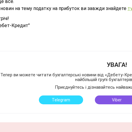
це все.
 новин на тему податку на прибуток ви завжди знайдете
т
річі!
ебет-Кредит"
УВАГА!
Тепер ви можете читати бухгалтерські новини від «Дебету-Кред
найбільшій групі бухгалтері
Приєднуйтесь і дізнавайтесь найваж
Telegram
Viber