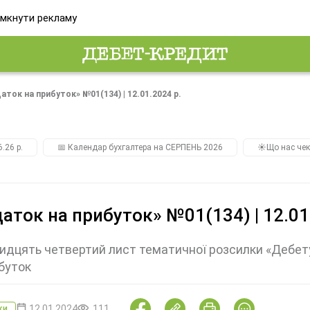
мкнути рекламу
аток на прибуток» №01(134) | 12.01.2024 р.
.26 р.
📅 Календар бухгалтера на СЕРПЕНЬ 2026
☀️Що нас чек
аток на прибуток» №01(134) | 12.01
идцять четвертий лист тематичної розсилки «Дебет
буток
12.01.2024
111
ки