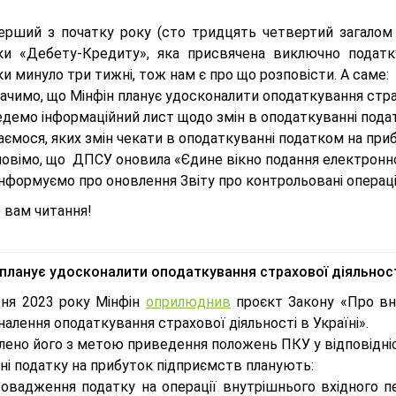
ерший з початку року (сто тридцять четвертий загалом т
ки «Дебету-Кредиту», яка присвячена виключно податк
и минуло три тижні, тож нам є про що розповісти. А саме:
ачимо, що Мінфін планує удосконалити оподаткування страхо
демо інформаційний лист щодо змін в оподаткуванні подат
аємося, яких змін чекати в оподаткуванні податком на приб
овімо, що ДПСУ оновила «Єдине вікно подання електронної
нформуємо про оновлення Звіту про контрольовані операції
 вам читання!
 планує удосконалити оподаткування страхової діяльності
дня 2023 року Мінфін
оприлюднив
проєкт Закону «Про вн
алення оподаткування страхової діяльності в Україні».
лено його з метою приведення положень ПКУ у відповідні
ні податку на прибуток підприємств планують:
ровадження податку на операції внутрішнього вхідного п