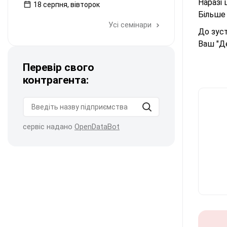
Наразі 
18 серпня, вівторок
Більше
Усі семінари
До зуст
Ваш "Д
Перевір свого
контрагента:
сервіс надано
OpenDataBot