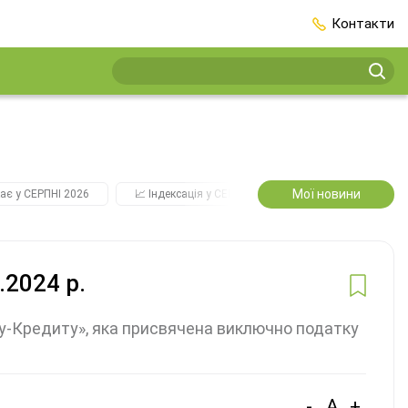
Контакти
Мої новини
ає у СЕРПНІ 2026
📈 Індексація у СЕРПНІ
2️⃣0️⃣2️⃣7️⃣ Усі ключо
.2024 р.
у-Кредиту», яка присвячена виключно податку
-
A
+