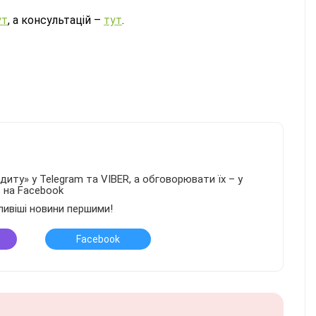
ут
, а консультацій –
тут
.
иту» у Telegram та VIBER, а обговорювати їх – у
в на Facebook
ливіші новини першими!
Facebook