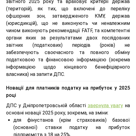
звітного 2025 року та враховує критерії держав
(територій), як тих, що включені до переліку
офшорних зон, затвердженого КМУ, держав
(юрисдикцій), що не виконують чи неналежним
чином виконують рекомендації FATF, та компетентні
органи яких за результатами двох послідовних
звітних (податкових) періодів (років) не
забезпечують своєчасного та повного обміну
податковою та фінансовою інформацією (зокрема
інформацією щодо кінцевого бенефіціарного
власника) на запити ДПС.
Новації для платників податку на прибуток у 2025
році
ДПС у Дніпропетровській області
звернула увагу
на
основні новації 2025 року, зокрема, на зміни:
для фінустанов (крім страховиків) базової
(основної) ставки податку на прибуток
підприємств з 18 на 25%,