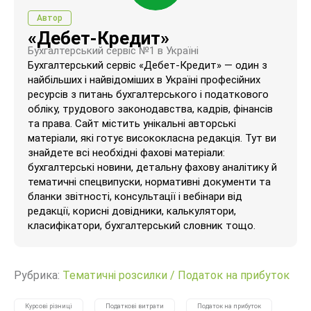
Автор
«Дебет-Кредит»
Бухгалтерський сервіс №1 в Україні
Бухгалтерський сервіс «Дебет-Кредит» — один з
найбільших і найвідоміших в Україні професійних
ресурсів з питань бухгалтерського і податкового
обліку, трудового законодавства, кадрів, фінансів
та права. Сайт містить унікальні авторські
матеріали, які готує висококласна редакція. Тут ви
знайдете всі необхідні фахові матеріали:
бухгалтерські новини, детальну фахову аналітику й
тематичні спецвипуски, нормативні документи та
бланки звітності, консультації і вебінари від
редакції, корисні довідники, калькулятори,
класифікатори, бухгалтерський словник тощо.
Рубрика:
Тематичні розсилки
/
Податок на прибуток
Курсові різниці
Податкові витрати
Податок на прибуток