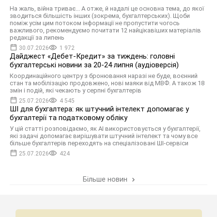
На жаль, війна триває... А отже, й надалі це основна тема, до якої
зводиться більшість інших (зокрема, бухгалтерських). Щоби
поміж усім цим потоком інформації не пропустити чогось
важливого, рекомендуємо почитати 12 найцікавіших матеріалів
редакції за липень
30.07.2026
1 972
Дайджест «Дебет-Кредит» за тиждень: головні
бухгалтерські новини за 20-24 липня (аудіоверсія)
Координаційного центру з бронювання наразі не буде, воєнний
стан та мобілізацію продовжено, нові маяки від МВФ. А також 18
змін і подій, які чекають у серпні бухгалтерів
25.07.2026
4 545
ШІ для бухгалтера: як штучний інтелект допомагає у
бухгалтерії та податковому обліку
У цій статті розповідаємо, як AI використовується у бухгалтерії,
які задачі допомагає вирішувати штучний інтелект та чому все
більше бухгалтерів переходять на спеціалізовані ШІ-сервіси
25.07.2026
424
Більше новин