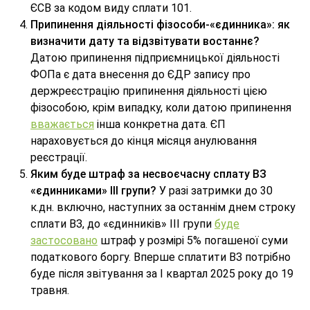
ЄСВ за кодом виду сплати 101.
Припинення діяльності фізособи-«єдинника»: як
визначити дату та відзвітувати востаннє?
Датою припинення підприємницької діяльності
ФОПа є дата внесення до ЄДР запису про
держреєстрацію припинення діяльності цією
фізособою, крім випадку, коли датою припинення
вважається
інша конкретна дата. ЄП
нараховується до кінця місяця анулювання
реєстрації.
Яким буде штраф за несвоєчасну сплату ВЗ
«єдинниками» ІІІ групи?
У разі затримки до 30
к.дн. включно, наступних за останнім днем строку
сплати ВЗ, до «єдинників» ІІІ групи
буде
застосовано
штраф у розмірі 5% погашеної суми
податкового боргу. Вперше сплатити ВЗ потрібно
буде після звітування за І квартал 2025 року до 19
травня.