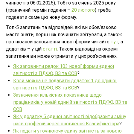
чинності з 06.02.2025). Тобто за січень 2025 року
(граничний термін подання –
20 лютого
) треба
подавати саме цю нову форму.
Топ-5 запитань та відповідей, які ви обов’язково
маєте знати, перш ніж починати звітувати, а також
про нюанси заповнення нової форми читайте
тут
, а
додатків – у цій
статті
. Також відповіді на окремі
запитання ви може отримати у цих роз’ясненнях:
Як заповнити рядок 103 нової форми єдиної
звітності з ПДФО, ВЗ та ЄСВ
?
Коли можна не подавати додаток 1 до єдиної
звітності з ПДФО, ВЗ та ЄСВ
?
Зазначення кількісних показників щодо
працівників у новій єдиній звітності з ПДФО, ВЗ та
ЄСВ
Як у додатку 5 єдиної звітності відобразити зміну
назв професій через оновлення Класифікатора
?
Як подати уточнюючу єдину звітність за новою