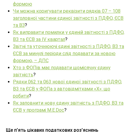
формою
Чи можна коригувати реквізити рядків 07 – 108
заголовної частини єдиної звітності з ПДФО, ЄСВ
та ВЗ
?
Як виправити помилки у єдиній звітності з ПДФО,
ВЗ та ЄСВ за IV квартал
?
Звітні та уточнюючі єдині звітності з ПДФО, ВЗ та
ЄСВ за минулі періоди слід подавати за новою
формою, – ДПС
Хто з ФОПів має подавати щомісячну єдину
звітність
?
Рядки 062 та 063 нової єдиної звітності з ПДФО,
ВЗ та ЄСВ у ФОПа з автовідмітками «Х»: що
робити
?
Як заповнити нову єдину звітність з ПДФО, ВЗ та
ЄСВ у програмі M.E.Doc
?
Ще п’ять цікавих податкових роз’яснень