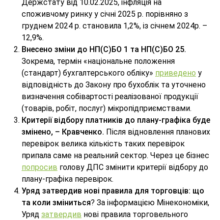
Держстату від 10.02.2025, інфляція на
споживчому ринку у січні 2025 р. порівняно з
груднем 2024 р. становила 1,2%, із січнем 2024р. –
12,9%.
Внесено зміни до НП(С)БО 1 та НП(С)БО 25.
Зокрема, термін «національне положення
(стандарт) бухгалтерського обліку»
приведено
у
відповідність до Закону про бухоблік та уточнено
визначення собівартості реалізованої продукції
(товарів, робіт, послуг) мікропідприємствами.
Критерії відбору платників до плану-графіка буде
змінено, – Кравченко.
Після відновлення планових
перевірок велика кількість таких перевірок
припала саме на реальний сектор. Через це бізнес
попросив
голову ДПС змінити критерії відбору до
плану-графіка перевірок.
Уряд затвердив нові правила для торговців: що
та коли зміниться
? За інформацією Мінекономіки,
Уряд
затвердив
нові правила торговельного