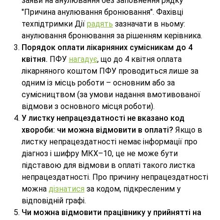
заяви на анулювання без заповнення рядку
"Причина анулювання бронювання". Фахівці
техпідтримки Дії
радять
зазначати в ньому:
анулювання бронювання за рішенням керівника.
Порядок оплати лікарняних сумісникам до 4
квітня.
ПФУ
нагадує
, що до 4 квітня оплата
лікарняного коштом ПФУ проводиться лише за
одним із місць роботи – основним або за
сумісництвом (за умови надання вмотивованої
відмови з основного місця роботи).
У листку непрацездатності не вказано код
хвороби: чи можна відмовити в оплаті?
Якщо в
листку непрацездатності немає інформації про
діагноз і шифру МКХ–10, це не може бути
підставою для відмови в оплаті такого листка
непрацездатності. Про причину непрацездатності
можна
дізнатися
за кодом, підкресленим у
відповідній графі.
Чи можна відмовити працівнику у прийнятті на