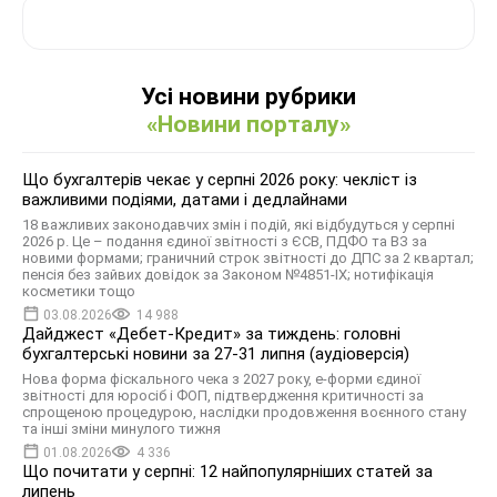
Усі новини рубрики
«Новини порталу»
Що бухгалтерів чекає у серпні 2026 року: чекліст із
важливими подіями, датами і дедлайнами
18 важливих законодавчих змін і подій, які відбудуться у серпні
2026 р. Це – подання єдиної звітності з ЄСВ, ПДФО та ВЗ за
новими формами; граничний строк звітності до ДПС за 2 квартал;
пенсія без зайвих довідок за Законом №4851-IX; нотифікація
косметики тощо
03.08.2026
14 988
Дайджест «Дебет-Кредит» за тиждень: головні
бухгалтерські новини за 27-31 липня (аудіоверсія)
Нова форма фіскального чека з 2027 року, е-форми єдиної
звітності для юросіб і ФОП, підтвердження критичності за
спрощеною процедурою, наслідки продовження воєнного стану
та інші зміни минулого тижня
01.08.2026
4 336
Що почитати у серпні: 12 найпопулярніших статей за
липень