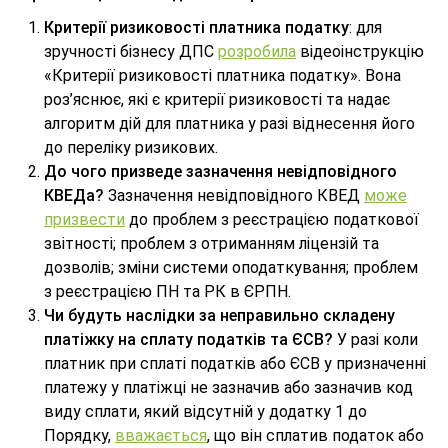
Критерії ризиковості платника податку
: для
зручності бізнесу ДПС
розробила
відеоінструкцію
«Критерії ризиковості платника податку». Вона
роз’яснює, які є критерії ризиковості та надає
алгоритм дій для платника у разі віднесення його
до переліку ризикових.
До чого призведе зазначення невідповідного
КВЕДа?
Зазначення невідповідного КВЕД
може
призвести
до проблем з реєстрацією податкової
звітності; проблем з отриманням ліцензій та
дозволів; зміни системи оподаткування; проблем
з реєстрацією ПН та РК в ЄРПН.
Чи будуть наслідки за неправильно складену
платіжку на сплату податків та ЄСВ?
У разі коли
платник при сплаті податків або ЄСВ у призначенні
платежу у платіжці не зазначив або зазначив код
виду сплати, який відсутній у додатку 1 до
Порядку,
вважається
, що він сплатив податок або