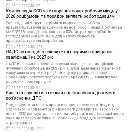
05.08.2026
97
Компенсація ЄСВ за створення нових робочих місць у
2026 році: умови та порядок виплати роботодавцям
Роботодавці можуть отримати компенсацію ЄСВ за
працевлаштування працівників на нові робочі місця. Постанова
КМУ №338 передбачає покриття 50% витрат для суб'єктів
господарювання або 100% для малого бізнесу за
працевлаштування безробітних
04.08.2026
125
НАДС затвердило пріоритетні напрями підвищення
кваліфікації на 2027 рік
НАДС визначило ключові напрями підвищення кваліфікації
публічних службовців на 2027 рік. Відповідний наказ ухвалено з
урахуванням євроінтеграційного курсу та викликів часу.
Провайдери освітніх послуг мають врахувати ці зміни під час
розробки нових програм
03.08.2026
64
Виплата зарплати з готівки від фінансової допомоги:
роз'яснення ДПС
Предприємства мають право використовувати готівку від
отриманої чи повернутої фіндопомоги для виплати заробітної
плати. ДПС нагадує: для цих виплат зберігати кошти в касі понад
ліміт дозволено не більше 3 робочих днів від дня настання
строку виплат
03.08.2026
223