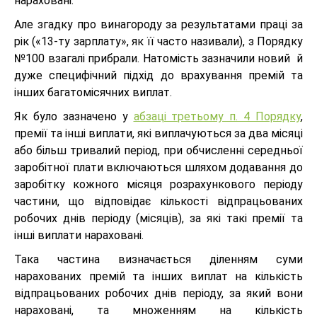
нараховані.
Але згадку про винагороду за результатами праці за
рік («13-ту зарплату», як її часто називали), з Порядку
№100 взагалі прибрали. Натомість зазначили новий й
дуже специфічний підхід до врахування премій та
інших багатомісячних виплат.
Як було зазначено у
абзаці третьому п. 4 Порядку
,
премії та інші виплати, які виплачуються за два місяці
або більш тривалий період, при обчисленні середньої
заробітної плати включаються шляхом додавання до
заробітку кожного місяця розрахункового періоду
частини, що відповідає кількості відпрацьованих
робочих днів періоду (місяців), за які такі премії та
інші виплати нараховані.
Така частина визначається діленням суми
нарахованих премій та інших виплат на кількість
відпрацьованих робочих днів періоду, за який вони
нараховані, та множенням на кількість