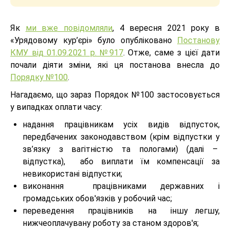
Як
ми вже повідомляли
, 4 вересня 2021 року в
«Урядовому кур’єрі» було опубліковано
Постанову
КМУ від 01.09.2021 р. №917
. Отже, саме з цієї дати
почали діяти зміни, які ця постанова внесла до
Порядку №100
.
Нагадаємо, що зараз Порядок №100 застосовується
у випадках оплати часу:
надання працівникам усіх видів відпусток,
передбачених законодавством (крім відпустки у
зв’язку з вагітністю та пологами) (далі –
відпустка), або виплати їм компенсації за
невикористані відпустки;
виконання працівниками державних і
громадських обов'язків у робочий час;
переведення працівників на іншу легшу,
нижчеоплачувану роботу за станом здоров'я;