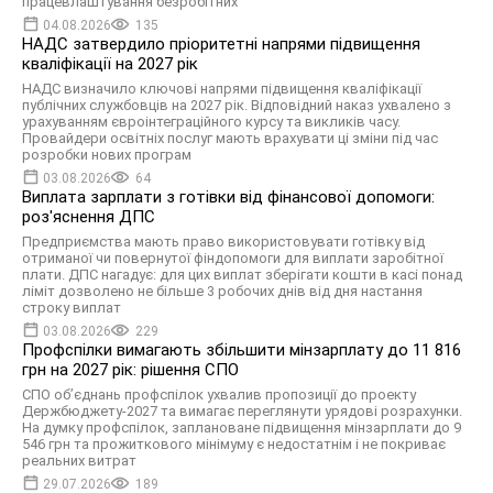
працевлаштування безробітних
04.08.2026
135
НАДС затвердило пріоритетні напрями підвищення
кваліфікації на 2027 рік
НАДС визначило ключові напрями підвищення кваліфікації
публічних службовців на 2027 рік. Відповідний наказ ухвалено з
урахуванням євроінтеграційного курсу та викликів часу.
Провайдери освітніх послуг мають врахувати ці зміни під час
розробки нових програм
03.08.2026
64
Виплата зарплати з готівки від фінансової допомоги:
роз'яснення ДПС
Предприємства мають право використовувати готівку від
отриманої чи повернутої фіндопомоги для виплати заробітної
плати. ДПС нагадує: для цих виплат зберігати кошти в касі понад
ліміт дозволено не більше 3 робочих днів від дня настання
строку виплат
03.08.2026
229
Профспілки вимагають збільшити мінзарплату до 11 816
грн на 2027 рік: рішення СПО
СПО об’єднань профспілок ухвалив пропозиції до проекту
Держбюджету-2027 та вимагає переглянути урядові розрахунки.
На думку профспілок, заплановане підвищення мінзарплати до 9
546 грн та прожиткового мінімуму є недостатнім і не покриває
реальних витрат
29.07.2026
189