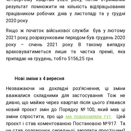
результат помножити на кількість відпрацьованих
працівником робочих днів у листопаді та у грудні
2020 року.
Якщо ж початок військової служби був у лютому
2021 року, розрахунковим періодом був грудень 2020
року – січень 2021 року. В такому випадку
враховуватиметься лише та частка премії, яка
припадає на грудень, тобто 5156,25 грн.
Нові зміни з 4 вересня
Незважаючи на докладні роз’яснення, ці зміни
вважалися складними для застосування. Тож не
дивно, що майже через квартал після цього з’явився
новий проєкт змін до Порядку №100, який мав ці
зміни спростити, про що
ми повідомляли тут
. Цей
проєкт і став коментованою Постановою №917. Та
чи став розрахунок середньої зарплати простішим?