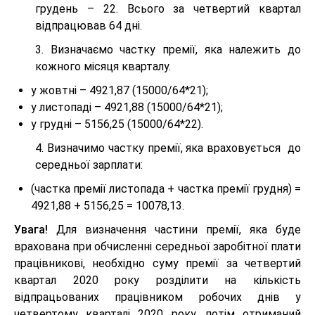
грудень – 22. Всього за четвертий квартал
відпрацював 64 дні.
3. Визначаємо частку премії, яка належить до
кожного місяця кварталу.
у жовтні – 4921,87 (15000/64*21);
у листопаді – 4921,88 (15000/64*21);
у грудні – 5156,25 (15000/64*22).
4. Визначимо частку премії, яка враховується до
середньої зарплати:
(частка премії листопада + частка премії грудня) =
4921,88 + 5156,25 = 10078,13.
Увага!
Для визначення частини премії, яка буде
врахована при обчисленні середньої заробітної плати
працівникові, необхідно суму премії за четвертий
квартал 2020 року розділити на кількість
відпрацьованих працівником робочих днів у
четвертому кварталі 2020 року, потім отриманий