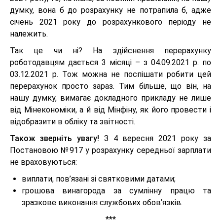
думку, вона б до розрахунку не потрапила б, адже
січень 2021 року до розрахункового періоду не
належить.
Так це чи ні? На здійснення перерахунку
роботодавцям дається 3 місяці – з 04.09.2021 р. по
03.12.2021 р. Тож можна не поспішати робити цей
перерахунок просто зараз. Тим більше, що він, на
нашу думку, вимагає докладного прикладу не лише
від Мінекономіки, а й від Мінфіну, як його провести і
відобразити в обліку та звітності.
Також зверніть увагу!
З 4 вересня 2021 року за
Постановою №917 у розрахунку середньої зарплати
не враховуються:
виплати, пов’язані зі святковими датами;
грошова винагорода за сумлінну працю та
зразкове виконання службових обов’язків.
***