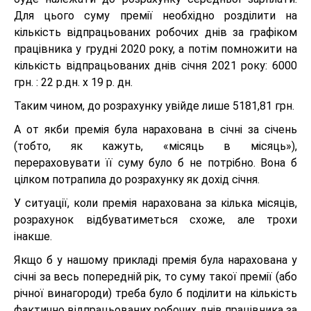
Для цього суму премії необхідно розділити на
кількість відпрацьованих робочих днів за графіком
працівника у грудні 2020 року, а потім помножити на
кількість відпрацьованих днів січня 2021 року: 6000
грн. : 22 р.дн. х 19 р. дн.
Таким чином, до розрахунку увійде лише 5181,81 грн.
А от якби премія була нарахована в січні за січень
(тобто, як кажуть, «місяць в місяць»),
перераховувати її суму було б не потрібно. Вона б
цілком потрапила до розрахунку як дохід січня.
У ситуації, коли премія нарахована за кілька місяців,
розрахунок відбуватиметься схоже, але трохи
інакше.
Якщо б у нашому прикладі премія була нарахована у
січні за весь попередній рік, то суму такої премії (або
річної винагороди) треба було б поділити на кількість
фактично відпрацьованих робочих днів працівника за