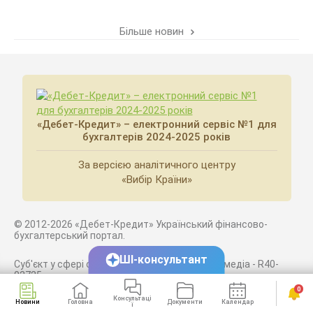
Більше новин
«Дебет-Кредит» – електронний сервіс №1 для
бухгалтерів 2024-2025 років
За версією аналітичного центру
«Вибір Країни»
© 2012-2026 «Дебет-Кредит» Український фінансово-
бухгалтерський портал.
ШІ-консультант
Суб'єкт у сфері онлайн-медіа; ідентифікатор медіа - R40-
02725
0
Консультаці
Новини
Головна
Документи
Календар
Сервіси
Використання публікацій можливе лише за письмовою
ї