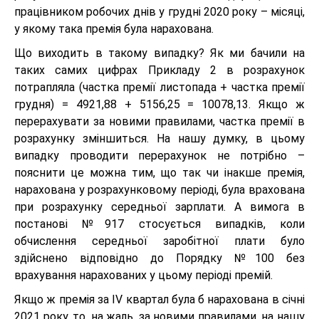
працівником робочих днів у грудні 2020 року – місяці,
у якому така премія була нарахована.
Що виходить в такому випадку? Як ми бачили на
таких самих цифрах Прикладу 2 в розрахунок
потрапляла (частка премії листопада + частка премії
грудня) = 4921,88 + 5156,25 = 10078,13. Якщо ж
перерахувати за новими правилами, частка премії в
розрахунку зміншиться. На нашу думку, в цьому
випадку проводити перерахунок не потрібно –
пояснити це можна тим, що так чи інакше премія,
нарахована у розрахунковому періоді, була врахована
при розрахунку середньої зарплати. А вимога в
постанові №917 стосується випадків, коли
обчислення середньої заробітної плати було
здійснено відповідно до Порядку №100 без
врахування нарахованих у цьому періоді премій.
Якщо ж премія за IV квартал була б нарахована в січні
2021 року, то, на жаль, за новими правилами, на нашу