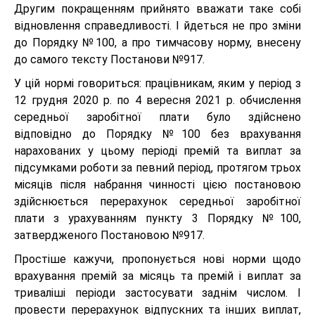
Другим покращенням прийнято вважати таке собі
відновлення справедливості. І йдеться не про зміни
до Порядку №100, а про тимчасову норму, внесену
до самого тексту Постанови №917.
У цій нормі говориться: працівникам, яким у період з
12 грудня 2020 р. по 4 вересня 2021 р. обчислення
середньої заробітної плати було здійснено
відповідно до Порядку №100 без врахування
нарахованих у цьому періоді премій та виплат за
підсумками роботи за певний період, протягом трьох
місяців після набрання чинності цією постановою
здійснюється перерахунок середньої заробітної
плати з урахуванням пункту 3 Порядку №100,
затвердженого Постановою №917.
Простіше кажучи, пропонується нові норми щодо
врахування премій за місяць та премій і виплат за
триваліші періоди застосувати заднім числом. І
провести перерахунок відпускних та інших виплат,