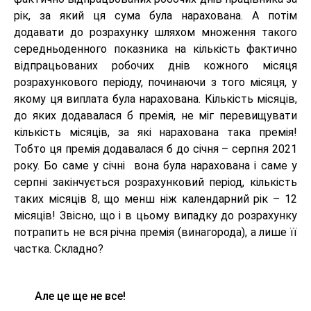
рік, за який ця сума була нарахована. А потім
додавати до розрахунку шляхом множення такого
середньоденного показника на кількість фактично
відпрацьованих робочих днів кожного місяця
розрахункового періоду, починаючи з того місяця, у
якому ця виплата була нарахована. Кількість місяців,
до яких додавалася б премія, не міг перевищувати
кількість місяців, за які нарахована така премія!
Тобто ця премія додавалася б до січня – серпня 2021
року. Бо саме у січні вона була нарахована і саме у
серпні закінчується розрахунковий період, кількість
таких місяців 8, що менш ніж календарний рік – 12
місяців! Звісно, що і в цьому випадку до розрахунку
потрапить не вся річна премія (винагорода), а лише її
частка. Складно?
Але це ще не все!