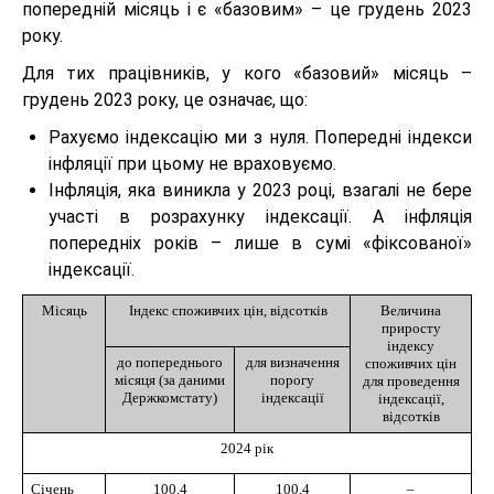
попередній місяць і є «базовим» – це грудень 2023
року.
Для тих працівників, у кого «базовий» місяць –
грудень 2023 року, це означає, що:
Рахуємо індексацію ми з нуля. Попередні індекси
інфляції при цьому не враховуємо.
Інфляція, яка виникла у 2023 році, взагалі не бере
участі в розрахунку індексації. А інфляція
попередніх років – лише в сумі «фіксованої»
індексації.
Місяць
Індекс споживчих цін, відсотків
Величина
приросту
індексу
до попереднього
для визначення
споживчих цін
місяця (за даними
порогу
для проведення
Держкомстату)
індексації
індексації,
відсотків
2024 рік
Січень
100,4
100,4
–