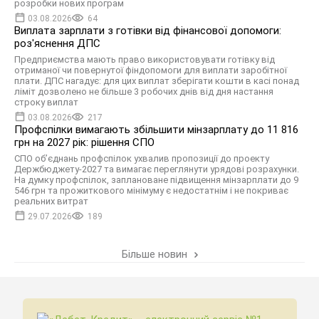
розробки нових програм
03.08.2026
64
Виплата зарплати з готівки від фінансової допомоги:
роз'яснення ДПС
Предприємства мають право використовувати готівку від
отриманої чи повернутої фіндопомоги для виплати заробітної
плати. ДПС нагадує: для цих виплат зберігати кошти в касі понад
ліміт дозволено не більше 3 робочих днів від дня настання
строку виплат
03.08.2026
217
Профспілки вимагають збільшити мінзарплату до 11 816
грн на 2027 рік: рішення СПО
СПО об’єднань профспілок ухвалив пропозиції до проекту
Держбюджету-2027 та вимагає переглянути урядові розрахунки.
На думку профспілок, заплановане підвищення мінзарплати до 9
546 грн та прожиткового мінімуму є недостатнім і не покриває
реальних витрат
29.07.2026
189
Більше новин