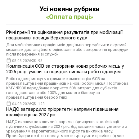
Усі новини рубрики
«Оплата праці»
Річні премії та оцінювання результатів при мобілізації
працівників: позиція Верховного суду
Для мобілізованих працівників доцільно передбачити окремий
механізм дистанційного оцінювання або завершення процедури
після повернення зі служби
05.08.2026
95
Компенсація ЄСВ за створення нових робочих місць у
2026 році: умови та порядок виплати роботодавцям
Роботодавці можуть отримати компенсацію ЄСВ за
працевлаштування працівників на нові робочі місця. Постанова
КМУ №338 передбачає покриття 50% витрат для суб'єктів
господарювання або 100% для малого бізнесу за
працевлаштування безробітних
04.08.2026
123
НАДС затвердило пріоритетні напрями підвищення
кваліфікації на 2027 рік
НАДС визначило ключові напрями підвищення кваліфікації
публічних службовців на 2027 рік. Відповідний наказ ухвалено з
урахуванням євроінтеграційного курсу та викликів часу.
Провайдери освітніх послуг мають врахувати ці зміни під час