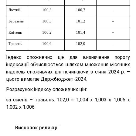
Лютий
100,3
100,7
–
Березень
100,5
101,2
–
Квітень
100,2
101,4
–
Травень
100,6
102,0
–
Індекс споживчих цін для визначення порогу
індексації обчислюється шляхом множення місячних
індексів споживчих цін починаючи з січня 2024 р. –
цього вимагає Держбюджет-2024.
Розрахунок індексу споживчих цін:
за січень – травень: 102,0 = 1,004 х 1,003 х 1,005 х
1,002 х 1,006.
Висновок редакції