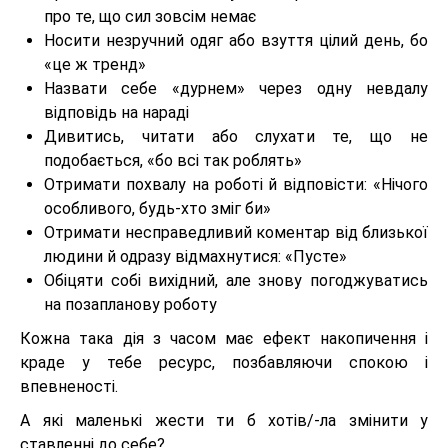
про те, що сил зовсім немає
Носити незручний одяг або взуття цілий день, бо
«це ж тренд»
Назвати себе «дурнем» через одну невдалу
відповідь на нараді
Дивитись, читати або слухати те, що не
подобається, «бо всі так роблять»
Отримати похвалу на роботі й відповісти: «Нічого
особливого, будь-хто зміг би»
Отримати несправедливий коментар від близької
людини й одразу відмахнутися: «Пусте»
Обіцяти собі вихідний, але знову погоджуватись
на позапланову роботу
Кожна така дія з часом має ефект накопичення і
краде у тебе ресурс, позбавляючи спокою і
впевненості.
А які маленькі жести ти б хотів/-ла змінити у
ставленні до себе?