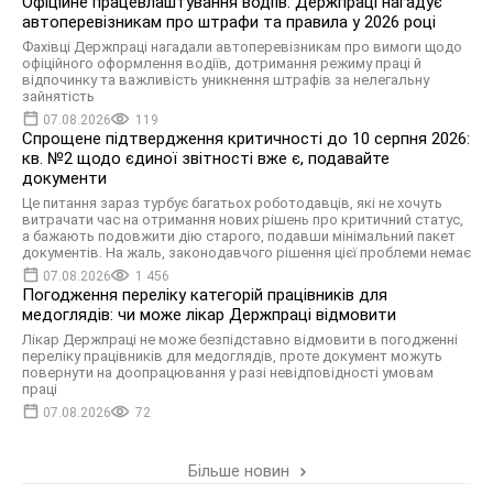
Офіційне працевлаштування водіїв: Держпраці нагадує
автоперевізникам про штрафи та правила у 2026 році
Фахівці Держпраці нагадали автоперевізникам про вимоги щодо
офіційного оформлення водіїв, дотримання режиму праці й
відпочинку та важливість уникнення штрафів за нелегальну
зайнятість
07.08.2026
119
Спрощене підтвердження критичності до 10 серпня 2026:
кв. №2 щодо єдиної звітності вже є, подавайте
документи
Це питання зараз турбує багатьох роботодавців, які не хочуть
витрачати час на отримання нових рішень про критичний статус,
а бажають подовжити дію старого, подавши мінімальний пакет
документів. На жаль, законодавчого рішення цієї проблеми немає
07.08.2026
1 456
Погодження переліку категорій працівників для
медоглядів: чи може лікар Держпраці відмовити
Лікар Держпраці не може безпідставно відмовити в погодженні
переліку працівників для медоглядів, проте документ можуть
повернути на доопрацювання у разі невідповідності умовам
праці
07.08.2026
72
Більше новин