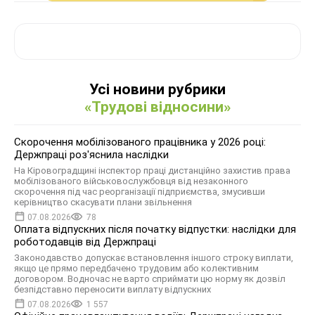
Усі новини рубрики
«Трудові відносини»
Скорочення мобілізованого працівника у 2026 році:
Держпраці роз'яснила наслідки
На Кіровоградщині інспектор праці дистанційно захистив права
мобілізованого військовослужбовця від незаконного
скорочення під час реорганізації підприємства, змусивши
керівництво скасувати плани звільнення
07.08.2026
78
Оплата відпускних після початку відпустки: наслідки для
роботодавців від Держпраці
Законодавство допускає встановлення іншого строку виплати,
якщо це прямо передбачено трудовим або колективним
договором. Водночас не варто сприймати цю норму як дозвіл
безпідставно переносити виплату відпускних
07.08.2026
1 557