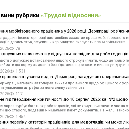
овини рубрики
«Трудові відносини»
ння мобілізованого працівника у 2026 році: Держпраці роз'ясни
оградщині інспектор праці дистанційно захистив права мобілізованого 
зації підприємства, змусивши керівництво скасувати плани звільнення
.2026
78
відпускних після початку відпустки: наслідки для роботодавців
вство допускає встановлення іншого строку виплати, якщо це прямо 
риймати цю норму як дозвіл безпідставно переносити виплату відпускн
.2026
1 531
е працевлаштування водіїв: Держпраці нагадує автоперевізника
Держпраці нагадали автоперевізникам про вимоги щодо офіційного оформ
ть уникнення штрафів за нелегальну зайнятість
.2026
117
е підтвердження критичності до 10 серпня 2026: кв. №2 щодо 
ня зараз турбує багатьох роботодавців, які не хочуть витрачати час на
и дію старого, подавши мінімальний пакет документів. На жаль, законо
.2026
1 454
ння переліку категорій працівників для медоглядів: чи може л
ржпраці не може безпідставно відмовити в погодженні переліку працівн