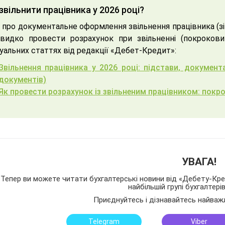
звільнити працівника у 2026 році?
 про документальне оформлення звільнення працівника (зі 
видко провести розрахунок при звільненні (покрокови
уальних статтях від редакції «Дебет-Кредит»:
Звільнення працівника у 2026 році: підстави, докумен
документів)
Як провести розрахунок із звільненим працівником: покро
УВАГА!
Тепер ви можете читати бухгалтерські новини від «Дебету-Кред
найбільшій групі бухгалтері
Приєднуйтесь і дізнавайтесь найваж
Telegram
Viber