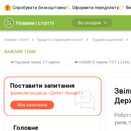
Спробувати безкоштовно
Оформити передплату
Ви
Новини і статті
Всі розділи
Новини і статті
Праця та соціальний захист
Трудові відносини
ВАЖЛИВІ ТЕМИ
🔉Підсумки тижня. 3-7 серпня
💔 НОВИЙ (!) перелік ТОТ з 24.06.
Поставити запитання
Звіл
фахівцям редакції «Дебет-Кредит»
Держ
Моє запитання
Робото
умов,
Головне