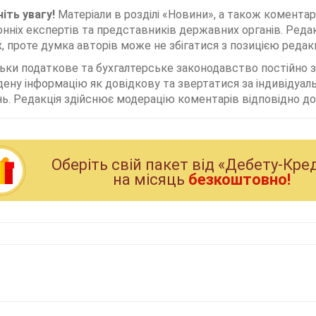
іть увагу!
Матеріали в розділі «Новини», а також коментар
нніх експертів та представників державних органів. Редак
, проте думка авторів може не збігатися з позицією редакц
льки податкове та бухгалтерське законодавство постійно
дену інформацію як довідкову та звертатися за індивідуа
ь. Редакція здійснює модерацію коментарів відповідно до 
Оберiть свiй пакет вiд «Дебету-Кре
на мiсяць
безкоштовно!