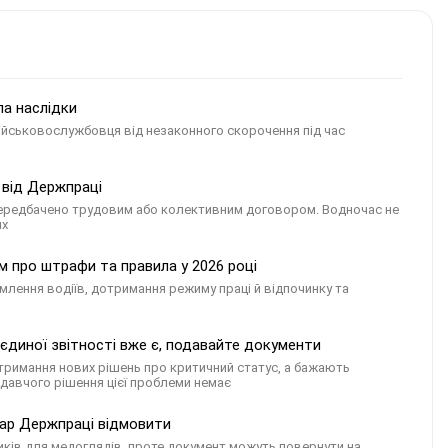
ла наслідки
військовослужбовця від незаконного скорочення під час
 від Держпраці
передбачено трудовим або колективним договором. Водночас не
их
м про штрафи та правила у 2026 році
лення водіїв, дотримання режиму праці й відпочинку та
єдиної звітності вже є, подавайте документи
 отримання нових рішень про критичний статус, а бажають
давчого рішення цієї проблеми немає
ікар Держпраці відмовити
иків для медоглядів, проте документ можуть повернути на