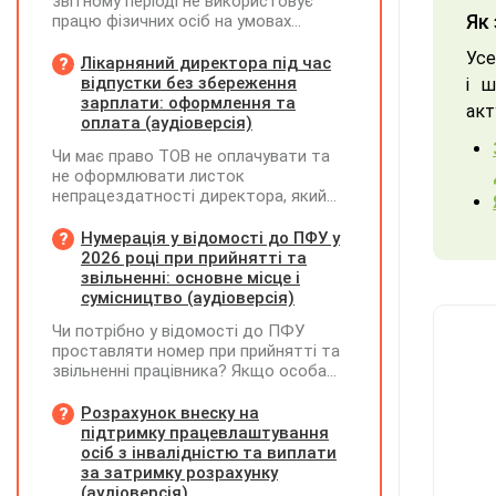
звітному періоді не використовує
Як 
працю фізичних осіб на умовах
трудового договору (контракту) або
Усе
на інших умовах, передбачених
Лікарняний директора під час
законодавством, Додаток Д1/
відпустки без збереження
і ш
Додаток ФІЗ-Д1 за відповідний
зарплати: оформлення та
акт
період не подається
оплата (аудіоверсія)
Чи має право ТОВ не оплачувати та
не оформлювати листок
непрацездатності директора, який
перебуває у відпустці без
збереження заробітної плати під час
Нумерація у відомості до ПФУ у
призупинення діяльності
2026 році при прийнятті та
підприємства?
звільненні: основне місце і
сумісництво (аудіоверсія)
Чи потрібно у відомості до ПФУ
проставляти номер при прийнятті та
звільненні працівника? Якщо особа
одночасно працювала за основним
місцем роботи та за сумісництвом,
Розрахунок внеску на
чи рахується це як два роботодавці?
підтримку працевлаштування
осіб з інвалідністю та виплати
за затримку розрахунку
(аудіоверсія)