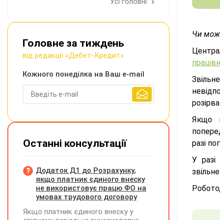
Усі головні
Чи може
Головне за тиждень
Центра
від редакції «Дебет-Кредит»
праців
Кожного понеділка на Ваш e-mail
Звільн
невідп
розірв
Якщо н
поперед
Останні консультації
разі по
У разі
Додаток Д1 до Розрахунку,
звільне
якщо платник єдиного внеску
не використовує працю ФО на
Робото
умовах трудового договору
Якщо платник єдиного внеску у