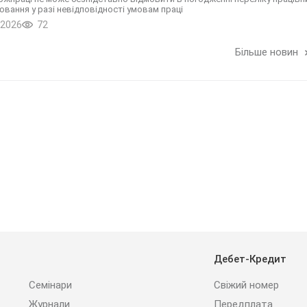
вання у разі невідповідності умовам праці
.2026
72
Більше новин
Дебет-Кредит
Семінари
Свіжий номер
Журнали
Передплата