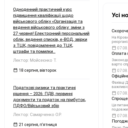
Одноденний практичний курс
Усі н
підвищення кваліфікації щодо
військового обліку «Організація та
ведення військового обліку: зміни з
Скороче
27 червня! Електронний персональний
На Кіров
облік, ведення списків, е-ВОД, звірки
реоргані
з ТЦК, повідомлення до ТЦК,
07.08
штрафи та помилки...
Оплата 
Лектор: Мойсеєнко Т.
Законода
варто сп
18 серпня, вівторок
07.08
Офіційн
Фахівці 
важливіс
Податкові ризики та практичні
07.08
рішення – 2026: ПДВ, первинні
Спрощен
документи та податок на прибуток,
Це питан
ПДФО/Військовий збір
подовжит
Лектор: Самарченко О.Р.
07.08
Погодже
21 серпня, пʼятниця
Лікар Де