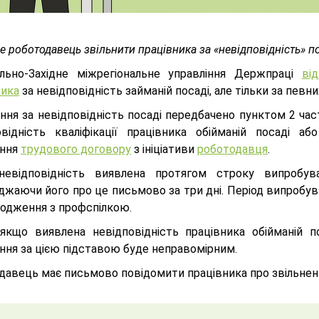
 роботодавець звільнити працівника за «невідповідність» п
льно-Західне міжрегіональне управління Держпраці
від
ника
за невідповідність займаній посаді, але тільки за пев
ення за невідповідність посаді передбачено пунктом 2 ча
овідність кваліфікації працівника обійманій посаді 
ання
трудового договору
з ініціативи
роботодавця
.
евідповідність виявлена протягом строку випробува
жаючи його про це письмово за три дні. Період випробува
годження з профспілкою.
 якщо виявлена невідповідність працівника обійманій п
ння за цією підставою буде неправомірним.
давець має письмово повідомити працівника про звільненн