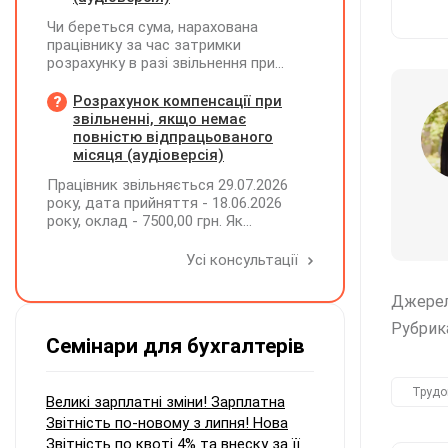
Чи береться сума, нарахована
працівнику за час затримки
розрахунку в разі звільнення при
обчсиленні середньомісячної
заробітної плати (винагороди), для
Розрахунок компенсації при
розрахунку внеску на підтримку
звільненні, якщо немає
працевлаштування осіб з
повністю відпрацьованого
інвалідністю?
місяця (аудіоверсія)
Працівник звільняється 29.07.2026
року, дата прийняття - 18.06.2026
року, оклад - 7500,00 грн. Як
розрахувати компенсацію трьох
невикористаних днів відпустки при
Усі консультації
звільненні?
Джере
Рубрик
Семінари для бухгалтерів
Трудо
Великі зарплатні зміни! Зарплатна
Звітність по-новому з липня! Нова
Звітність по квоті 4% та внеску за її