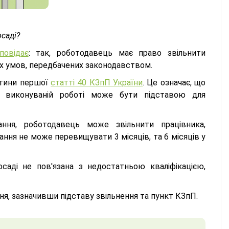
осаді?
повідає
: так, роботодавець має право звільнити
них умов, передбачених законодавством.
стини першої
статті 40 КЗпП України
. Це означає, що
або виконуваній роботі може бути підставою для
ння, роботодавець може звільнити працівника,
ння не може перевищувати 3 місяців, та 6 місяців у
осаді не пов'язана з недостатньою кваліфікацією,
я, зазначивши підставу звільнення та пункт КЗпП.