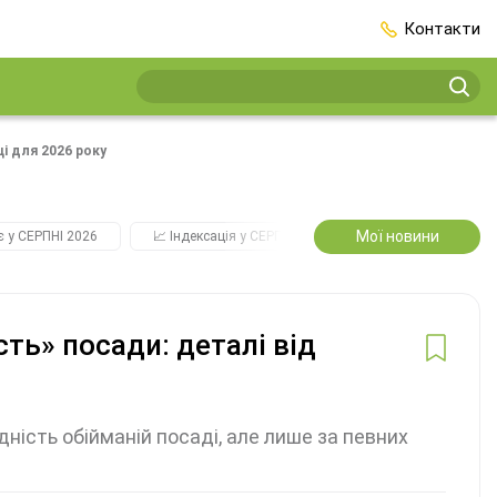
Контакти
ці для 2026 року
Мої новини
є у СЕРПНІ 2026
📈 Індексація у СЕРПНІ
2️⃣0️⃣2️⃣7️⃣ Усі ключові
сть» посади: деталі від
ність обійманій посаді, але лише за певних