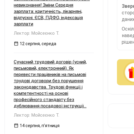
невиконання! Зміни Середня
Зверн
зарплата: критичність, лікарняні,
сторо
відпускні. ЄСВ, ПДФО, індексація
даних
зарплати
Оскі
Лектор: Мойсеєнко Т.
наве
рішен
12 серпня, середа
Сучасний трудовий договір (усний,
письмовий, електронний). Як
перевести працівників на письмові
трудові договори без порушення
законодавства. Трудові функції і
компетентності на основі
професійного стандарту без
дублювання посадової інструкції...
Лектор: Мойсеєнко Т.
14 серпня, пʼятниця