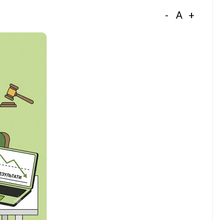
-
A
+