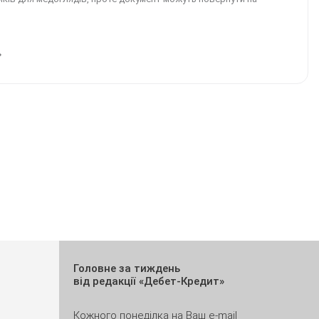
Головне за тиждень
від редакції «Дебет-Кредит»
Кожного понеділка на Ваш e-mail