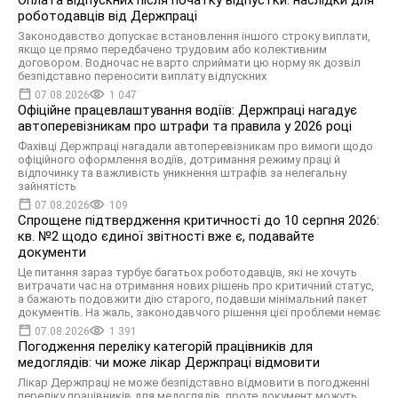
Оплата відпускних після початку відпустки: наслідки для
роботодавців від Держпраці
Законодавство допускає встановлення іншого строку виплати,
якщо це прямо передбачено трудовим або колективним
договором. Водночас не варто сприймати цю норму як дозвіл
безпідставно переносити виплату відпускних
07.08.2026
1 047
Офіційне працевлаштування водіїв: Держпраці нагадує
автоперевізникам про штрафи та правила у 2026 році
Фахівці Держпраці нагадали автоперевізникам про вимоги щодо
офіційного оформлення водіїв, дотримання режиму праці й
відпочинку та важливість уникнення штрафів за нелегальну
зайнятість
07.08.2026
109
Спрощене підтвердження критичності до 10 серпня 2026:
кв. №2 щодо єдиної звітності вже є, подавайте
документи
Це питання зараз турбує багатьох роботодавців, які не хочуть
витрачати час на отримання нових рішень про критичний статус,
а бажають подовжити дію старого, подавши мінімальний пакет
документів. На жаль, законодавчого рішення цієї проблеми немає
07.08.2026
1 391
Погодження переліку категорій працівників для
медоглядів: чи може лікар Держпраці відмовити
Лікар Держпраці не може безпідставно відмовити в погодженні
переліку працівників для медоглядів, проте документ можуть