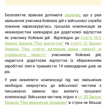
Безоплатна правова допомога
зазначає
, що у разі
звільнення учасника бойових дій з військової служби
повинна нараховуватись грошова компенсація за
невикористані календарні дні додаткової відпустки
як учаснику бойових дій . Відповідно до
статті 16-2
Закону України “Про відпустки”
та
статті 12 Закону
України “Про статус ветеранів війни, гарантії їх
соціального захисту”
учасникам бойових дій,
надається додаткова відпустка із збереженням
заробітної плати тривалістю 14 календарних днів на
рік.
У разі невиплати компенсації під час звільнення
необхідно звернутись до військової частини з
письмовою заявою про виплату грошової
компенсації. Військова частина, згідно з
ст. 20 Закону
України “Про звернення громадян”
в строк не більше