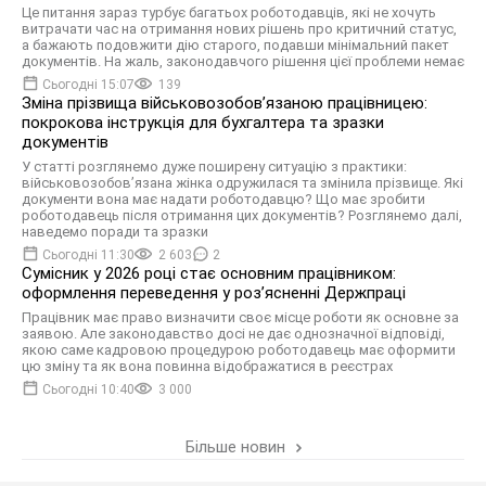
Це питання зараз турбує багатьох роботодавців, які не хочуть
витрачати час на отримання нових рішень про критичний статус,
а бажають подовжити дію старого, подавши мінімальний пакет
документів. На жаль, законодавчого рішення цієї проблеми немає
Сьогодні 15:07
139
Зміна прізвища військовозобов’язаною працівницею:
покрокова інструкція для бухгалтера та зразки
документів
У статті розглянемо дуже поширену ситуацію з практики:
військовозобов’язана жінка одружилася та змінила прізвище. Які
документи вона має надати роботодавцю? Що має зробити
роботодавець після отримання цих документів? Розглянемо далі,
наведемо поради та зразки
Сьогодні 11:30
2 603
2
Сумісник у 2026 році стає основним працівником:
оформлення переведення у розʼясненні Держпраці
Працівник має право визначити своє місце роботи як основне за
заявою. Але законодавство досі не дає однозначної відповіді,
якою саме кадровою процедурою роботодавець має оформити
цю зміну та як вона повинна відображатися в реєстрах
Сьогодні 10:40
3 000
Більше новин