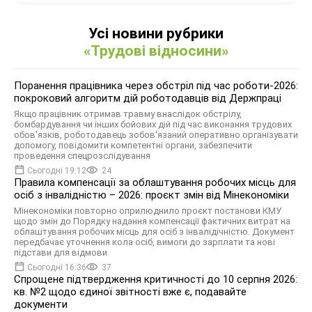
Усі новини рубрики
«Трудові відносини»
Поранення працівника через обстріл під час роботи-2026:
покроковий алгоритм дій роботодавців від Держпраці
Якщо працівник отримав травму внаслідок обстрілу,
бомбардування чи інших бойових дій під час виконання трудових
обов'язків, роботодавець зобов'язаний оперативно організувати
допомогу, повідомити компетентні органи, забезпечити
проведення спецрозслідування
Сьогодні 19:12
24
Правила компенсації за облаштування робочих місць для
осіб з інвалідністю – 2026: проєкт змін від Мінекономіки
Мінекономіки повторно оприлюднило проєкт постанови КМУ
щодо змін до Порядку надання компенсації фактичних витрат на
облаштування робочих місць для осіб з інвалідічністю. Документ
передбачає уточнення кола осіб, вимоги до зарплати та нові
підстави для відмови
Сьогодні 16:36
37
Спрощене підтвердження критичності до 10 серпня 2026:
кв. №2 щодо єдиної звітності вже є, подавайте
документи