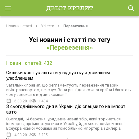
Новини і статті
Усі теги
Перевезення
Усі новини і статті по тегу
«Перевезення»
Новин і статей: 432
Скільки коштує злітати у відпустку з домашнім
улюбленцем
Загальних правил, що регламентують перевезення тварин
авіатранспортом, не існує. Вони різні для кожної країни і багато в
чому залежать від авіакомпанії
16.03.2013
1 434
З сьогоднішнього дня в Україні діє спецмито на імпорт
авто
Сьогодні, 14 березня, уряд ввів новий збір, який торкнеться
іномарок, що імпортуються в Україну, йдеться в повідомленні
Всеукраїнської Асоціації автомобільних імпортерів і дилерів
14.03.2013
2 285