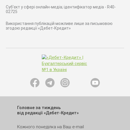
Суб'єкт у сфері онлайн-медіа; ідентифікатор медіа - R40-
02725
Використання публікацій можливе лише за письмовою
згодою редакції «Дебет-Кредит»
Головне за тиждень
від редакції «Дебет-Кредит»
Кожного понеділка на Ваш e-mail