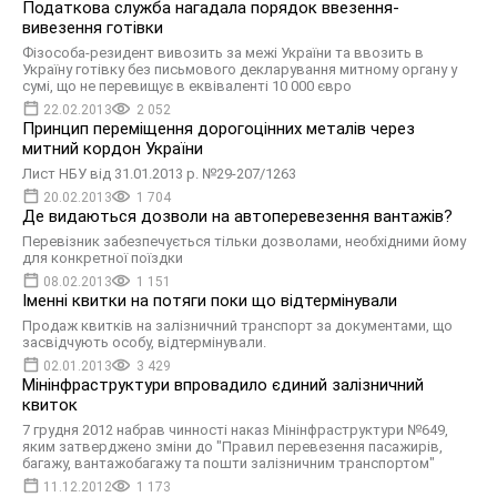
Податкова служба нагадала порядок ввезення-
вивезення готівки
Фізособа-резидент вивозить за межі України та ввозить в
Україну готівку без письмового декларування митному органу у
сумі, що не перевищує в еквіваленті 10 000 євро
22.02.2013
2 052
Принцип переміщення дорогоцінних металів через
митний кордон України
Лист НБУ від 31.01.2013 р. №29-207/1263
20.02.2013
1 704
Де видаються дозволи на автоперевезення вантажів?
Перевізник забезпечується тільки дозволами, необхідними йому
для конкретної поїздки
08.02.2013
1 151
Іменні квитки на потяги поки що відтермінували
Продаж квитків на залізничний транспорт за документами, що
засвідчують особу, відтермінували.
02.01.2013
3 429
Мінінфраструктури впровадило єдиний залізничний
квиток
7 грудня 2012 набрав чинності наказ Мінінфраструктури №649,
яким затверджено зміни до "Правил перевезення пасажирів,
багажу, вантажобагажу та пошти залізничним транспортом"
11.12.2012
1 173