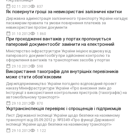
«Укрзалізниці»
02.11.2012
837
Як повернути гроші за невикористані залізничні квитки
Державна адміністрація залізничного транспорту України нагадує
пасажирам правила та умови повернення платежів за
невикористані проїзні документи
31.10.2012
1 860
При проходженні вантажів у портах пропонується
паперовий документообіг замінити на електронний
Міністерство інфраструктури України ініціює відмову від
паперового документообігу при здійсненні контролю та
оформлення вантажів та транспортних засобів у портах
29.10.2012
598
Використання тахографів для внутрішніх перевізників
може стати обов’язковим
Держпідприємництво України погодило відповідний проект
наказу Мінінфраструктури України «Про внесення змін до
Інструкції з використання контрольних пристроїв (тахографів) на
автомобільному транспорті»
29.10.2012
870
Укртрансінспекція перевіряє і спрощенців і підприємців
Лист Державної інспекції України щодо безпеки на наземному
транспорті від 05.09.2012 р. №3349 «Про функції Державної
інспекції України щодо безпеки на наземному транспорті»
29.10.2012
1 122