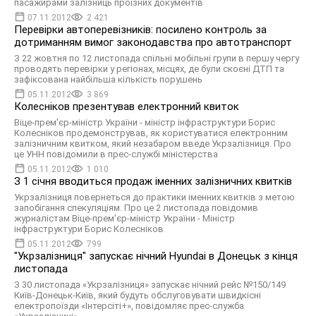
пасажирами залізниць проїзних документів
07.11.2012
2 421
Перевірки автоперевізників: посилено контроль за
дотриманням вимог законодавства про автотранспорт
З 22 жовтня по 12 листопада спільні мобільні групи в першу чергу
проводять перевірки у регіонах, місцях, де були скоєні ДТП та
зафіксована найбільша кількість порушень
05.11.2012
3 869
Колесніков презентував електронний квиток
Віце-прем'єр-міністр України - міністр інфраструктури Борис
Колесніков продемонстрував, як користуватися електронним
залізничним квитком, який незабаром введе Укрзалізниця. Про
це УНН повідомили в прес-службі міністерства
05.11.2012
1 010
З 1 січня вводиться продаж іменних залізничних квитків
Укрзалізниця повернеться до практики іменних квитків з метою
запобігання спекуляціям. Про це 2 листопада повідомив
журналістам Віце-прем'єр-міністр України - Міністр
інфраструктури Борис Колесніков
05.11.2012
799
"Укрзалізниця" запускає нічний Hyundai в Донецьк з кінця
листопада
З 30 листопада «Укрзалізниця» запускає нічний рейс №150/149
Київ-Донецьк-Київ, який будуть обслуговувати швидкісні
електропоїзди «Інтерсіті+», повідомляє прес-служба