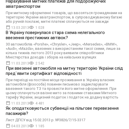
Нарахування митних платежів для подорожуючих
авіатранспортом
При митному оформленні товарів, що ввозяться громадянами на
територію України авіатранспортом, в супроводжуваному багажі
або ручній поклажі, митні платежі сплачуються не завжди
13.03.2013
1 028
В Україну повернулася стара схема нелегального
ввезення престижних автівок?
30 автомобілів «Porshe», «Chrysler», «Jeep», «Mersedes», «BMW»,
«Audi», «Mazda», ввезених з використанням такої схеми, лише за
кілька тижнів лютого 2013 року виявили співробітники
Міністерства доходів і зборів на київських вулицях
11.03.2013
2 542
При ввезенні автомобіля на митну територію України слід
пред`явити сертифікат відповідності
При переїзді на постійне місце проживання в Україну власник
автомобіля (фізособа) повинен письмово задекларувати
ввезення такого ТЗ та провести його митне оформлення. При
цьому сплачується ввізне мито за повними ставками Митного
тарифу України, акцизний податок і податок на додану вартість
11.03.2013
4 481
Як оподатковуються субвенції на пільгове перевезення
пасажирів?
Лист ДПСУ від 15.02.2013 р. №3826/7/15-3317
04.03.2013
1 185