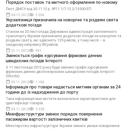
Порядок поставок та митного оформлення по-новому
Лист ДМСУ від 30.11.12 р. №11.1/7-12.2/13500-ЕП
04.12.2012
2 556
Укрзалізниця призначила на новорічні та різдвяні свята
додаткові поїзди
Станом на 20 листопада Державна адміністрація залізничного
транспорту України призначила додаткові поїзди на новорічні та
різдвяні свята, які здійснять 129 рейсів, у тому числі – в
західному напрямку 98 рейсів.
21.11.2012
991
Змінюється графік курсування фірмових денних
швидкісних поїздів Інтерсіті
З 11 листопада 2012 року буде змінено графік курсування
фірмових денних двоповерхових швидкісних поїздів Інтерсіті
(Skoda)
09.11.2012
1 186
Інформація про товари надається митним органам за 24
години до їх надходження до порту
Така інформація має містити визначальні характеристики для
ідентифікації товарів
09.11.2012
3 338
Мінінфраструктури змінює порядок повернення
пасажирам вартості залізничних квитків
Міністерство інфраструктури України змінює умови повернення