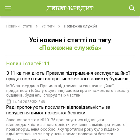
Новини і статті
Усі теги
Пожежна служба
Усі новини і статті по тегу
«Пожежна служба»
Новин і статей: 11
З 11 квітня діють Правила підтримання експлуатаційної
придатності систем протипожежного захисту будинків
МВС затвердило Правила підтримання експлуатаційної
придатності (обслуговування) систем протипожежного захисту
будинків, будівель, споруд та їх частин
14.04.2025
848
Раді пропонують посилити відповідальність за
порушення вимог пожежної безпеки
Законопроєктом №10175 пропонується підвищити
відповідальність за повторність вчинення адміністративного
правопорушення особою, яку протягом року було піддано
адмінстягненню за порушення вимог пожежної безпеки