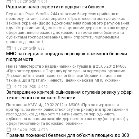
11.09.2012
1 061
Рада має намір спростити відкриття бізнесу
Верховна Рада України 244 голосами 6 вересня прийняла в
першому читанні законопроект «Про внесення змін до деяких
законів України» (щодо вдосконалення правового регулювання
адміністративних відносин між органами державного нагляду у
сфері цивільного захисту, пожежної та техногенної безпеки та
суб'єктами господарювання), який спростить підприємцям
початок діяльності
11.09.2012
638
МНС затвердило порядок перевірок пожежної безпеки
підприємств
Наказ Міністерство надзвичайних ситуацій від 25.05.2012 №863
«Про затвердження Порядку проведення перевірок органами
Державної інспекції техногенної безпеки України та визнання
такими, що втратили чинність, деяких наказів МНС України»
19.07.2012
4 982
Затверджено критерії оцінювання ступенів ризику у сфері
техногенної і пожежної безпеки
Постанова КМУ від 29.02.2012 р. №306 «Про затвердження
критеріїв, за якими оцінюється ступінь ризику від провадження
господарської діяльності та визначається періодичність
здійснення планових заходів державного нагляду (контролю) у
сфері техногенної та пожежної безпеки»
25.04.2012
4 078
Правила пожежної безпеки для об’єктів площею до 300