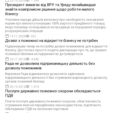
25.10.2023
1 359
Президент вимагає від ВРУ та Уряду якнайшвидше
знайти компромісне рішення щодо роботи малого
бізнесу
Учасники наради дійшли висновку про необхідність скасування
норми про виплату покупцеві 100% вартості придбаного товару,
якщо покупець поскаржився на продавця за порушення порядку
розрахункових операцій
19.11.2020
601
Дозвіл з пожежної на відкриття бізнесу не потрібен
Підприємцям тепер не потрібен дозвіл пожежників для відкриття
бізнесу. Достатньо просто подати декларацію про те, що правил
пожежної безпеки на підприємстві дотримуються
23.11.2012
4 045
Рада не дозволила підприємницьку діяльність без
дозволу пожежників
Верховна Рада відмовилася дозволити здійснення
підприємницької діяльності без отримання відповідного дозволу
органів пожежній безпеці
05.10.2012
1 074
Послуги державної пожежної охорони обкладаються
ПДВ
Платні послуги державної пожежної охорони, обов'язковість
отримання яких не передбачена законодавством, підлягають
обкладенню ПДВ на загальних підставах