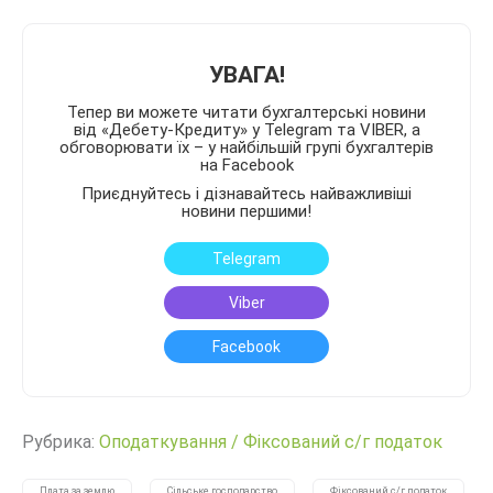
УВАГА!
Тепер ви можете читати бухгалтерські новини
від «Дебету-Кредиту» у Telegram та VIBER, а
обговорювати їх – у найбільшій групі бухгалтерів
на Facebook
Приєднуйтесь і дізнавайтесь найважливіші
новини першими!
Telegram
Viber
Facebook
Рубрика:
Оподаткування
/
Фіксований с/г податок
Плата за землю
Сільське господарство
Фіксований с/г податок