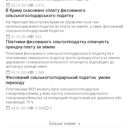
23.10.2014
2 972
В Криму скасовано сплату фіксованого
сільськогосподарського податку
На території півострова Крим не справляються такі
загальнодержавні податки як плата за землю, а саме: фіксований
сільськогосподарський податок
21.10.2014
553
Платники фіксованого сільгоспподатку сплачують
орендну плату за землю
Платники фіксованого сільськогосподарського податку не є
платниками земельного податку, проте орендну плату за землю
державної і комунальної власності сплачують відповідно до
договору оренди землі
03.10.2014
1 985
Фіксований сільськогосподарський податок: умови
переходу
Платниками ФСП можуть бути сільськогосподарські
товаровиробники, у яких частка сільськогосподарського
товаровиробництва за попередній податковий рік дорівнює або
перевищує 75 %
08.07.2014
5 266
2
Більше новин