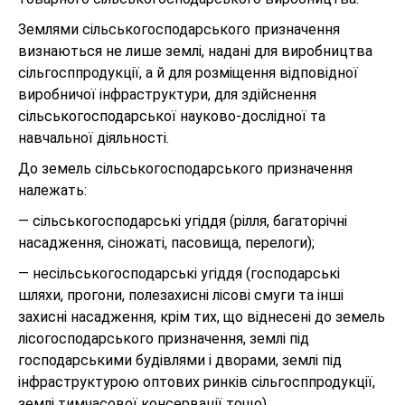
Землями сільськогосподарського призначення
визнаються не лише землі, надані для виробництва
сільгосппродукції, а й для розміщення відповідної
виробничої інфраструктури, для здійснення
сільськогосподарської науково-дослідної та
навчальної діяльності.
До земель сільськогосподарського призначення
належать:
— сільськогосподарські угіддя (рілля, багаторічні
насадження, сіножаті, пасовища, перелоги);
— несільськогосподарські угіддя (господарські
шляхи, прогони, полезахисні лісові смуги та інші
захисні насадження, крім тих, що віднесені до земель
лісогосподарського призначення, землі під
господарськими будівлями і дворами, землі під
інфраструктурою оптових ринків сільгосппродукції,
землі тимчасової консервації тощо).