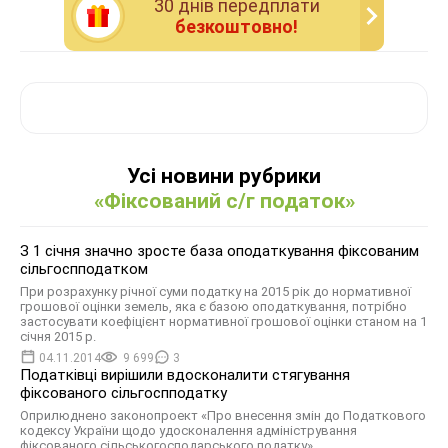
30 днiв передплати
безкоштовно!
Усі новини рубрики
«Фіксований с/г податок»
З 1 січня значно зросте база оподаткування фіксованим
сільгоспподатком
При розрахунку річної суми податку на 2015 рік до нормативної
грошової оцінки земель, яка є базою оподаткування, потрібно
застосувати коефіцієнт нормативної грошової оцінки станом на 1
січня 2015 р.
04.11.2014
9 699
3
Податківці вирішили вдосконалити стягування
фіксованого сільгоспподатку
Оприлюднено законопроект «Про внесення змін до Податкового
кодексу України щодо удосконалення адміністрування
фіксованого сільськогосподарського податку»