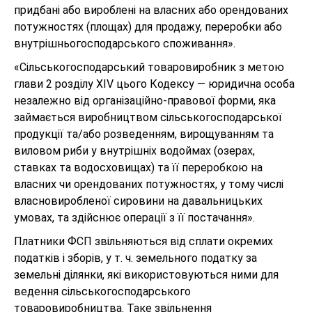
придбані або вироблені на власних або орендованих
потужностях (площах) для продажу, переробки або
внутрішньогосподарського споживання».
«Сільськогосподарський товаровиробник з метою
глави 2 розділу XIV цього Кодексу — юридична особа
незалежно від організаційно-правової форми, яка
займається виробництвом сільськогосподарської
продукції та/або розведенням, вирощуванням та
виловом риби у внутрішніх водоймах (озерах,
ставках та водосховищах) та її переробкою на
власних чи орендованих потужностях, у тому числі
власновиробленої сировини на давальницьких
умовах, та здійснює операції з її постачання».
Платники ФСП звільняються від сплати окремих
податків і зборів, у т. ч. земельного податку за
земельні ділянки, які використовуються ними для
ведення сільськогосподарського
товаровиробництва. Таке звільнення