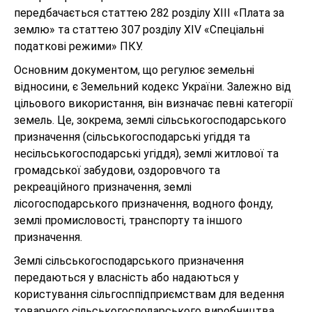
передбачається статтею 282 розділу XIII «Плата за
землю» та статтею 307 розділу XIV «Спеціальні
податкові режими» ПКУ.
Основним документом, що регулює земельні
відносини, є Земельний кодекс України. Залежно від
цільового використання, він визначає певні категорії
земель. Це, зокрема, землі сільськогосподарського
призначення (сільськогосподарські угіддя та
несільськогосподарські угіддя), землі житлової та
громадської забудови, оздоровчого та
рекреаційного призначення, землі
лісогосподарського призначення, водного фонду,
землі промисловості, транспорту та іншого
призначення.
Землі сільськогосподарського призначення
передаються у власність або надаються у
користування сільгосппідприємствам для ведення
товарного сільськогосподарського виробництва.