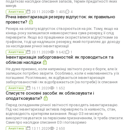
податкові наслідки списання запасів, термін придатності яких
минув
20.11.2020
1 405
4
Аналітика
Річна інвентаризація резерву відпусток: як правильно
провести?
Резерв на оплату відпусток створюється на рік. Тому, якщо на
кінець року залишилася невикористана сума резерву, її слід
перевірити. Якщо всі працівники скористалися відпустками за
графіком, тоді це надлишок резерву, який потрапляє до доходу
за наслідками річної інвентаризації
20.11.2020
9 642
1
Аналітика
Інвентаризація заборгованостей: як проводиться та
облікові наслідки
Не дуже приємно, коли наприкінці звітного року є борги, але їх
залишок потрібно звірити. Особливо, коли є невпевненість у їх
погашенні. Розгляньмо, як відбувається інвентаризація
заборгованостей і як відображається (за потреби) їх списання
16.11.2020
1 652
Аналітика
Списуєте основні засоби: як обліковувати і
оподатковувати?
Перед складанням річної звітності проводять інвентаризацію.
Під час інвентаризації активів перевіряють їх наявність, стан,
відповідність критеріям визнання. Якщо ОЗ не можуть
використовуватися за первісним призначенням, їх треба списати.
Саме про наслідки списання ОЗ і поговоримо
13.11.2020
2 650
Аналітика