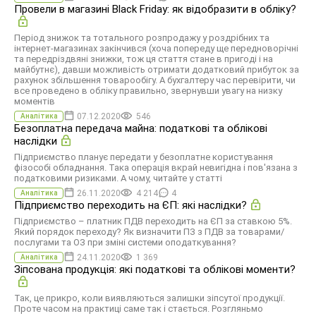
Провели в магазині Black Friday: як відобразити в обліку?
Період знижок та тотального розпродажу у роздрібних та
інтернет-магазинах закінчився (хоча попереду ще передноворічні
та передріздвяні знижки, тож ця стаття стане в пригоді і на
майбутнє), давши можливість отримати додатковий прибуток за
рахунок збільшення товарообігу. А бухгалтеру час перевірити, чи
все проведено в обліку правильно, звернувши увагу на низку
моментів
07.12.2020
546
Аналітика
Безоплатна передача майна: податкові та облікові
наслідки
Підприємство планує передати у безоплатне користування
фізособі обладнання. Така операція вкрай невигідна і пов'язана з
податковими ризиками. А чому, читайте у статті
26.11.2020
4 214
4
Аналітика
Підприємство переходить на ЄП: які наслідки?
Підприємство – платник ПДВ переходить на ЄП за ставкою 5%.
Який порядок переходу? Як визначити ПЗ з ПДВ за товарами/
послугами та ОЗ при зміні системи оподаткування?
24.11.2020
1 369
Аналітика
Зіпсована продукція: які податкові та облікові моменти?
Так, це прикро, коли виявляються залишки зіпсутої продукції.
Проте часом на практиці саме так і стається. Розгляньмо