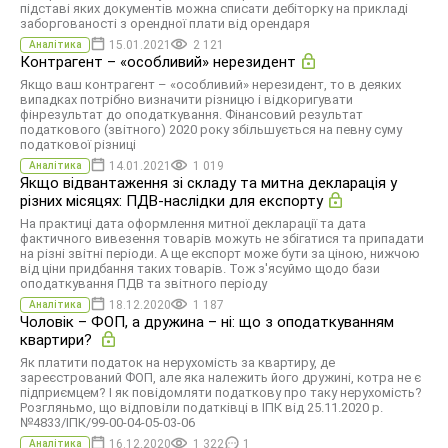
підставі яких документів можна списати дебіторку на прикладі
заборгованості з орендної плати від орендаря
15.01.2021
2 121
Аналітика
Контрагент – «особливий» нерезидент
Якщо ваш контрагент – «особливий» нерезидент, то в деяких
випадках потрібно визначити різницю і відкоригувати
фінрезультат до оподаткування. Фінансовий результат
податкового (звітного) 2020 року збільшується на певну суму
податкової різниці
14.01.2021
1 019
Аналітика
Якщо відвантаження зі складу та митна декларація у
різних місяцях: ПДВ-наслідки для експорту
На практиці дата оформлення митної декларації та дата
фактичного вивезення товарів можуть не збігатися та припадати
на різні звітні періоди. А ще експорт може бути за ціною, нижчою
від ціни придбання таких товарів. Тож з'ясуймо щодо бази
оподаткування ПДВ та звітного періоду
18.12.2020
1 187
Аналітика
Чоловік – ФОП, а дружина – ні: що з оподаткуванням
квартири?
Як платити податок на нерухомість за квартиру, де
зареєстрований ФОП, але яка належить його дружині, котра не є
підприємцем? I як повідомляти податкову про таку нерухомість?
Розгляньмо, що відповіли податківці в IПК від 25.11.2020 р.
№4833/IПК/99-00-04-05-03-06
16.12.2020
1 322
1
Аналітика