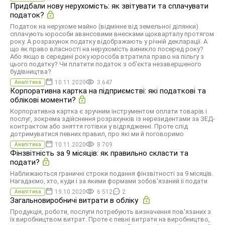
Придбали нову нерухомість: як звітувати та сплачувати
податок?
Податок на нерухоме майно (відмінне від земельної ділянки)
сплачують юрособи авансовими внесками щокварталу протягом
року. А розрахунок податку відображають у річній декларації. А
що як право власності на нерухомість виникло посеред року?
Або якщо в середині року юрособа втратила право на пільгу з
цього податку? Чи платити податок з об'єкта незавершеного
будівництва?
10.11.2020
3 647
Аналітика
Корпоративна картка на підприємстві: які податкові та
облікові моменти?
Корпоративна картка є зручним інструментом оплати товарів і
послуг, зокрема здійснення розрахунків із нерезидентами за ЗЕД-
контрактом або зняття готівки у відрядженні. Проте слід
дотримуватися певних правил, про які ми й поговоримо
10.11.2020
8 709
Аналітика
Фінзвітність за 9 місяців: як правильно скласти та
подати?
Наближаються граничні строки подання фінзвітності за 9 місяців.
Нагадаємо, хто, куди і за якими формами зобов'язаний її подати
19.10.2020
6 512
2
Аналітика
Загальновиробничі витрати в обліку
Продукція, роботи, послуги потребують визначення пов'язаних з
їх виробництвом витрат. Проте є певні витрати на виробництво,