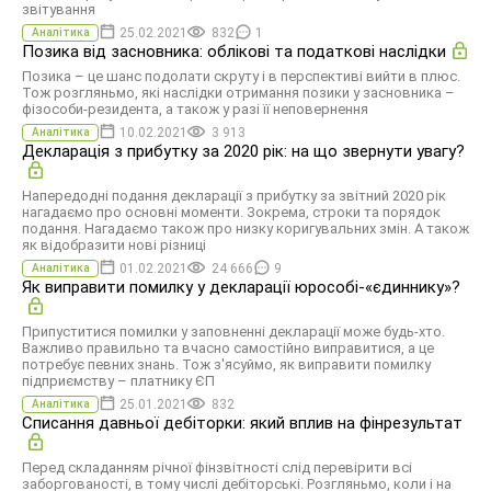
звітування
25.02.2021
832
1
Аналітика
Позика від засновника: облікові та податкові наслідки
Позика – це шанс подолати скруту і в перспективі вийти в плюс.
Тож розгляньмо, які наслідки отримання позики у засновника –
фізособи-резидента, а також у разі її неповернення
10.02.2021
3 913
Аналітика
Декларація з прибутку за 2020 рік: на що звернути увагу?
Напередодні подання декларації з прибутку за звітний 2020 рік
нагадаємо про основні моменти. Зокрема, строки та порядок
подання. Нагадаємо також про низку коригувальних змін. А також
як відобразити нові різниці
01.02.2021
24 666
9
Аналітика
Як виправити помилку у декларації юрособі-«єдиннику»?
Припуститися помилки у заповненні декларації може будь-хто.
Важливо правильно та вчасно самостійно виправитися, а це
потребує певних знань. Тож з'ясуймо, як виправити помилку
підприємству – платнику ЄП
25.01.2021
832
Аналітика
Списання давньої дебіторки: який вплив на фінрезультат
Перед складанням річної фінзвітності слід перевірити всі
заборгованості, в тому числі дебіторські. Розгляньмо, коли і на