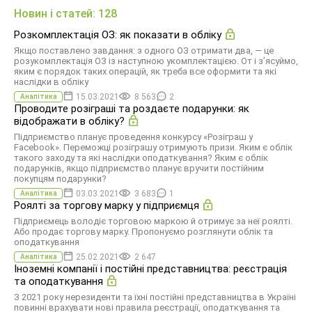
Новин і статей: 128
Розкомплектація ОЗ: як показати в обліку
Якщо поставлено завдання: з одного ОЗ отримати два, — це
розукомплектація ОЗ із наступною укомплектацією. От і з’ясуймо,
яким є порядок таких операцій, як треба все оформити та які
наслідки в обліку
15.03.2021
8 563
2
Аналітика
Проводите розіграші та роздаєте подарунки: як
відображати в обліку?
Підприємство планує проведення конкурсу «Розіграш у
Facebook». Переможці розіграшу отримують призи. Яким є облік
такого заходу та які наслідки оподаткування? Яким є облік
подарунків, якщо підприємство планує вручити постійним
покупцям подарунки?
03.03.2021
3 683
1
Аналітика
Роялті за торгову марку у підприємця
Підприємець володіє торговою маркою й отримує за неї роялті.
Або продає торгову марку. Пропонуємо розглянути облік та
оподаткування
25.02.2021
2 647
Аналітика
Iноземні компанії і постійні представництва: реєстрація
та оподаткування
З 2021 року нерезиденти та їхні постійні представництва в Україні
повинні врахувати нові правила реєстрації, оподаткування та