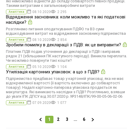
які неможливо віднести до складу собівартості певної продукції.
Такими витратами є загальновиробничі витрати
08.10.2020
2 295
Аналітика
Відрядження засновника: коли можливо та які податкові
наслідки?
Розглянемо питання оподаткування ПДФО та ВЗ суми
відшкодування витрат на відрядження засновнику підприємства
08.10.2020
2 854
Аналітика
Зробили помилку в декларації з ПДВ: як це виправити?
Платник ПДВ подав уточнення до декларації з ПДВ і виправив
рядок 21 (збільшення ПК наступного періоду). Виникла переплата.
Чи можливо повернути такі кошти?
05.10.2020
1 104
Аналітика
Утилізація картонних упаковок: а що з ПДВ?
Підприємство придбаває товар у картонній упаковці, яка не має
відокремленої вартості (її вартість включено до собівартості
товару). Надалі картонно-паперова упаковка продається як
макулатура. Які виникають наслідки з ПДВ? Розгляньмо, взявши
до уваги IПК ДПСУ від 30.07.2020 р. №3148/IПК/99-00-05-06-02-06
07.09.2020
1 077
Аналітика
1
2
3
...
6