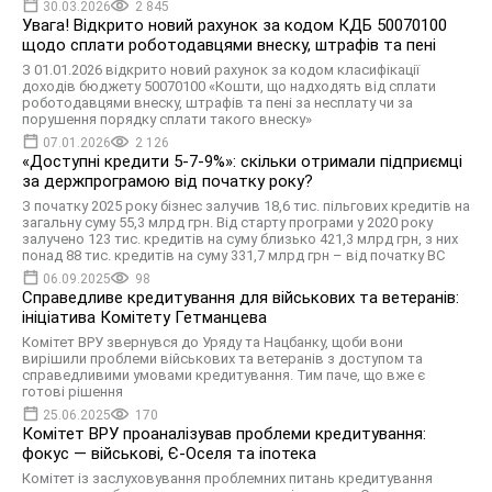
30.03.2026
2 845
Увага! Відкрито новий рахунок за кодом КДБ 50070100
щодо сплати роботодавцями внеску, штрафів та пені
З 01.01.2026 відкрито новий рахунок за кодом класифікації
доходів бюджету 50070100 «Кошти, що надходять від сплати
роботодавцями внеску, штрафів та пені за несплату чи за
порушення порядку сплати такого внеску»
07.01.2026
2 126
«Доступні кредити 5-7-9%»: скільки отримали підприємці
за держпрограмою від початку року?
З початку 2025 року бізнес залучив 18,6 тис. пільгових кредитів на
загальну суму 55,3 млрд грн. Від старту програми у 2020 року
залучено 123 тис. кредитів на суму близько 421,3 млрд грн, з них
понад 88 тис. кредитів на суму 331,7 млрд грн – від початку ВС
06.09.2025
98
Справедливе кредитування для військових та ветеранів:
ініціатива Комітету Гетманцева
Комітет ВРУ звернувся до Уряду та Нацбанку, щоби вони
вирішили проблеми військових та ветеранів з доступом та
справедливими умовами кредитування. Тим паче, що вже є
готові рішення
25.06.2025
170
Комітет ВРУ проаналізував проблеми кредитування:
фокус — військові, Є-Оселя та іпотека
Комітет із заслуховування проблемних питань кредитування