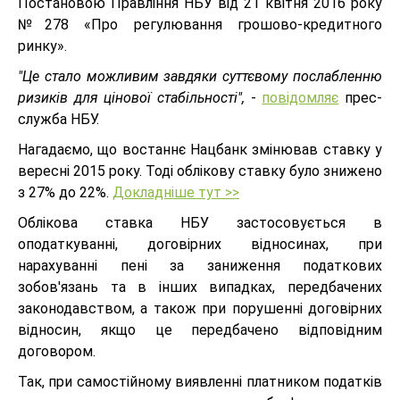
Постановою Правління НБУ від 21 квітня 2016 року
№278 «Про регулювання грошово-кредитного
ринку».
"Це стало можливим завдяки суттєвому послабленню
ризиків для цінової стабільності",
-
повідомляє
прес-
служба НБУ.
Нагадаємо, що востаннє Нацбанк змінював ставку у
вересні 2015 року. Тоді облікову ставку було знижено
з 27% до 22%.
Докладніше тут >>
Облікова ставка НБУ застосовується в
оподаткуванні, договірних відносинах, при
нарахуванні пені за заниження податкових
зобов'язань та в інших випадках, передбачених
законодавством, а також при порушенні договірних
відносин, якщо це передбачено відповідним
договором.
Так, при самостійному виявленні платником податків