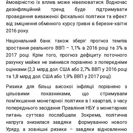
ймовірністю їх вплив може нівелюватися. Водночас
дезінфляційний тренд буде підтримувати
проведення виваженої фіскальної політики та ефект
від зміцнення обмінного курсу гривні в березні-квітні
2016 року.
Національний банк також зберіг прогноз темпів
зростання реального ВВП – 1,1% в 2016 році та 3% в
2017 році. Крім того, прогноз дефіциту поточного
рахунку майже не змінився порівняно з попередніми
оцінками (2,3 млрд дол. США або 2,7% ВВП у 2016 році
та 1,8 млрд дол. США або 1,9% ВВП у 2017 році).
Ризики для більш високої інфляції порівняно з
цільовими показниками, що стримували
пом’якшення монетарної політики в І кварталі, з часу
попереднього засідання Правління НБУ з монетарних
питань суттєво послабшали. Зокрема, політична
напруга знизилася завдяки формуванню нового
Уряду, а зовнішні ризики – завдяки відновленню