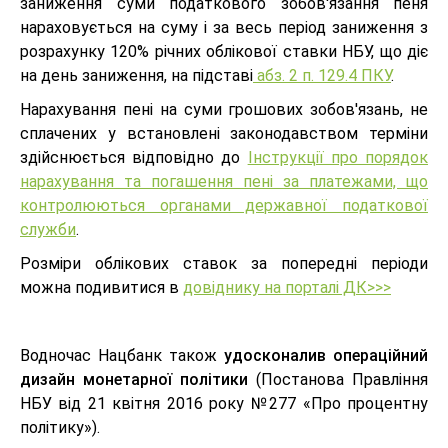
заниження суми податкового зобов'язання пеня
нараховується на суму і за весь період заниження з
розрахунку 120% річних облікової ставки НБУ, що діє
на день заниження, на підставі
абз. 2 п. 129.4 ПКУ
.
Нарахування пені на суми грошових зобов'язань, не
сплачених у встановлені законодавством терміни
здійснюється відповідно до
Інструкції про порядок
нарахування та погашення пені за платежами, що
контролюються органами державної податкової
служби
.
Розміри облікових ставок за попередні періоди
можна подивитися в
довіднику на порталі ДК>>>
Водночас Нацбанк також
удосконалив операційний
дизайн монетарної політики
(Постанова Правління
НБУ від 21 квітня 2016 року №277 «Про процентну
політику»).