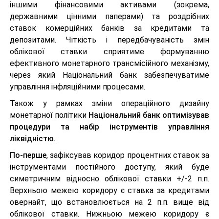
іншими фінансовими активами (зокрема,
державними цінними паперами) та роздрібних
ставок комерційних банків за кредитами та
депозитами. Чіткість і передбачуваність змін
облікової ставки сприятиме формуванню
ефективного монетарного трансмісійного механізму,
через який Національний банк забезпечуватиме
управління інфляційними процесами.
Також у рамках зміни операційного дизайну
монетарної політики
Національний банк оптимізував
процедури та набір інструментів управління
ліквідністю.
По-перше
, зафіксував коридор процентних ставок за
інструментами постійного доступу, який буде
симетричним відносно облікової ставки +/-2 п.п.
Верхньою межею коридору є ставка за кредитами
овернайт, що встановлюється на 2 п.п. вище від
облікової ставки. Нижньою межею коридору є