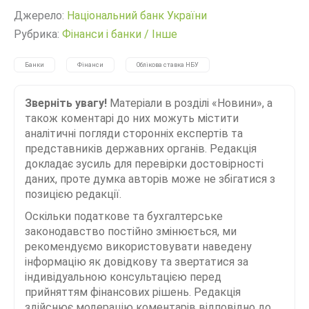
Джерело:
Нацiональний банк України
Рубрика:
Фінанси і банки
/
Інше
Банки
Фінанси
Облікова ставка НБУ
Зверніть увагу!
Матеріали в розділі «Новини», а
також коментарі до них можуть містити
аналітичні погляди сторонніх експертів та
представників державних органів. Редакція
докладає зусиль для перевірки достовірності
даних, проте думка авторів може не збігатися з
позицією редакції.
Оскільки податкове та бухгалтерське
законодавство постійно змінюється, ми
рекомендуємо використовувати наведену
інформацію як довідкову та звертатися за
індивідуальною консультацією перед
прийняттям фінансових рішень. Редакція
здійснює модерацію коментарів відповідно до