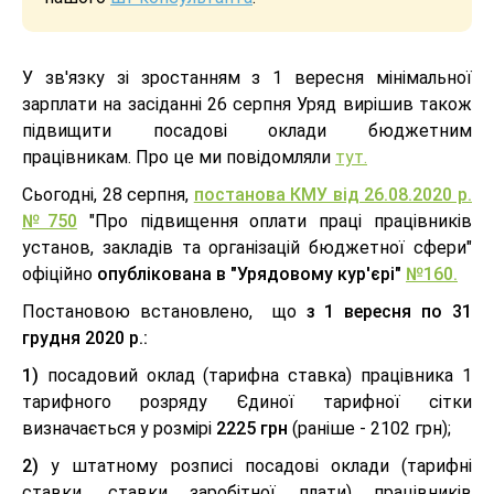
У зв'язку зі зростанням з 1 вересня мінімальної
зарплати на засіданні 26 серпня Уряд вирішив також
підвищити посадові оклади бюджетним
працівникам. Про це ми повідомляли
тут.
Сьогодні, 28 серпня,
постанова КМУ від 26.08.2020 р.
№750
"Про підвищення оплати праці працівників
установ, закладів та організацій бюджетної сфери"
офіційно
опублікована в "Урядовому кур'єрі"
№160.
Постановою встановлено, що
з 1 вересня по 31
грудня 2020 р.:
1)
посадовий оклад (тарифна ставка) працівника 1
тарифного розряду Єдиної тарифної сітки
визначається у розмірі
2225 грн
(раніше - 2102 грн);
2)
у штатному розписі посадові оклади (тарифні
ставки, ставки заробітної плати) працівників