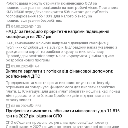
Роботодавці можуть отримати компенсацію ЄСВ за
працевлаштування працівників на нові робочі місця. Постанова
КМУ №338 передбачає покриття 50% витрат для суб'єктів
господарювання або 100% для малого бізнесу за
працевлаштування безробітних
04.08.2026
125
НАДС затвердило пріоритетні напрями підвищення
кваліфікації на 2027 рік
НАДС визначило ключові напрями підвищення кваліфікації
публічних службовців на 2027 рік. Відповідний наказ ухвалено з
урахуванням євроінтеграційного курсу та викликів часу.
Провайдери освітніх послуг мають врахувати ці зміни під час
розробки нових програм
03.08.2026
64
Виплата зарплати з готівки від фінансової допомоги:
роз'яснення ДПС
Предприємства мають право використовувати готівку від
отриманої чи повернутої фіндопомоги для виплати заробітної
плати. ДПС нагадує: для цих виплат зберігати кошти в касі понад
ліміт дозволено не більше 3 робочих днів від дня настання
строку виплат
03.08.2026
223
Профспілки вимагають збільшити мінзарплату до 11 816
грн на 2027 рік: рішення СПО
СПО об’єднань профспілок ухвалив пропозиції до проекту
Держбюджету-2027 та вимагає переглянути урядові розрахунки.